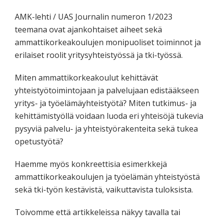
koskevasta
AMK-lehti / UAS Journalin numeron 1/2023
tutkimuksesta
teemana ovat ajankohtaiset aiheet sekä
kaikille
ammattikorkeakoulujen monipuoliset toiminnot ja
kiinnostuneille.
erilaiset roolit yritysyhteistyössä ja tki-työssä.
Miten ammattikorkeakoulut kehittävät
yhteistyötoimintojaan ja palvelujaan edistääkseen
yritys- ja työelämäyhteistyötä? Miten tutkimus- ja
kehittämistyöllä voidaan luoda eri yhteisöjä tukevia
pysyviä palvelu- ja yhteistyörakenteita sekä tukea
opetustyötä?
Haemme myös konkreettisia esimerkkejä
ammattikorkeakoulujen ja työelämän yhteistyöstä
sekä tki-työn kestävistä, vaikuttavista tuloksista.
Toivomme että artikkeleissa näkyy tavalla tai