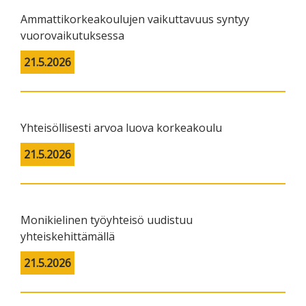
Ammattikorkeakoulujen vaikuttavuus syntyy
vuorovaikutuksessa
21.5.2026
Yhteisöllisesti arvoa luova korkeakoulu
21.5.2026
Monikielinen työyhteisö uudistuu
yhteiskehittämällä
21.5.2026