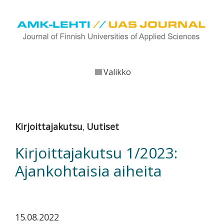
Hyppää
Hyppää
Hyppää
pääsisältöön
ensisijaiseen
alatunnisteeseen
sivupalkkiin
UAS
AMK-
Journal
lehti
Valikko
on
ammattikorkeakoulujen
verkkojulkaisu,
joka
Kirjoittajakutsu
Uutiset
,
viestittää
ammattikorkeakoulujen
Kirjoittajakutsu 1/2023:
tutkimus-,
Ajankohtaisia aiheita
kehittämis-
ja
innovaatiotoiminnasta
sekä
15.08.2022
ammattikorkeakoulutusta