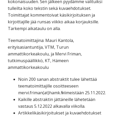
kokonaisuuden. Sen jälkeen pyydämme valituiksi
tulleilta koko tekstin sekä kuvaehdotukset.
Toimittajat kommentoivat käsikirjoituksen ja
kirjoittajille jää runsas viikko aikaa korjauksille.
Tarkempi aikataulu on alla.
Teematoimittajina: Mauri Kantola,
erityisasiantuntija, VTM, Turun
ammattikorkeakoulu, ja Mervi Friman,
tutkimuspäällikkö, KT, Hämeen
ammattikorkeakoulu
Noin 200 sanan abstraktit tulee lähettää
teematoimittajille osoitteeseen
mervi.friman(at)hamk.fi viimeistään 25.11.2022.
Kaikille abstraktin jättäneille lähetetään
vastaus 5.12.2022 alkavalla viikolla.
Artikkelikäsikirjoitukset ja kuvaehdotukset