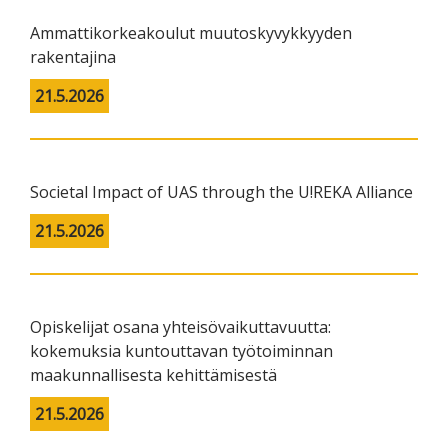
Ammattikorkeakoulut muutoskyvykkyyden
rakentajina
21.5.2026
Societal Impact of UAS through the U!REKA Alliance
21.5.2026
Opiskelijat osana yhteisövaikuttavuutta:
kokemuksia kuntouttavan työtoiminnan
maakunnallisesta kehittämisestä
21.5.2026