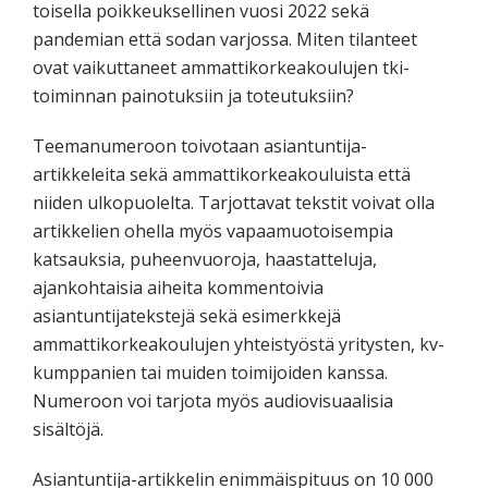
toisella poikkeuksellinen vuosi 2022 sekä
pandemian että sodan varjossa. Miten tilanteet
ovat vaikuttaneet ammattikorkeakoulujen tki-
toiminnan painotuksiin ja toteutuksiin?
Teemanumeroon toivotaan asiantuntija-
artikkeleita sekä ammattikorkeakouluista että
niiden ulkopuolelta. Tarjottavat tekstit voivat olla
artikkelien ohella myös vapaamuotoisempia
katsauksia, puheenvuoroja, haastatteluja,
ajankohtaisia aiheita kommentoivia
asiantuntijatekstejä sekä esimerkkejä
ammattikorkeakoulujen yhteistyöstä yritysten, kv-
kumppanien tai muiden toimijoiden kanssa.
Numeroon voi tarjota myös audiovisuaalisia
sisältöjä.
Asiantuntija-artikkelin enimmäispituus on 10 000