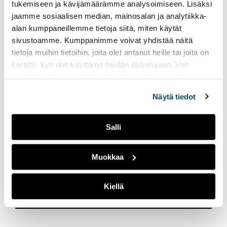
tukemiseen ja kävijämäärämme analysoimiseen. Lisäksi
jaamme sosiaalisen median, mainosalan ja analytiikka-
alan kumppaneillemme tietoja siitä, miten käytät
sivustoamme. Kumppanimme voivat yhdistää näitä
tietoja muihin tietoihin, joita olet antanut heille tai joita on
kerätty, kun olet käyttänyt heidän palvelujaan. Voit
muuttaa evästeasetuksiesi hyväksyntää sivuston
alalaidassa olevasta
Evästeasetukset
linkistä.
Näytä tiedot
AMK-lehti // UAS Journalin vuoden 2017 teemat
Salli
on valittu
Muokkaa
Kiellä