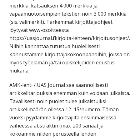
merkkiä, katsauksen 4 000 merkkiä ja
vapaamuotoisempien tekstien noin 3 000 merkkiä
(sis. välimerkit). Tarkemmat kirjoittajaohjeet
löytyvät www-osoitteesta
https://uasjournal.fi/kirjoita-lehteen/kirjoitusohjeet/.
Niihin kannattaa tutustua huolellisesti.
Kannustamme kirjoittajakokoonpanoihin, joissa on
myös työelämän ja/tai opiskelijoiden edustus
mukana.
AMK-lehti / UAS Journal saa säännöllisesti
artikkelitarjouksia enemmän kuin voidaan julkaista.
Tavallisesti noin puolet tulee julkaistuiksi
artikkelimäärän ollessa 12–15/numero. Tämän
vuoksi pyydämme kirjoittajilta ensimmäisessä
vaiheessa abstraktin (max. 200 sanaa) ja
kokoamme niiden perusteella lehden