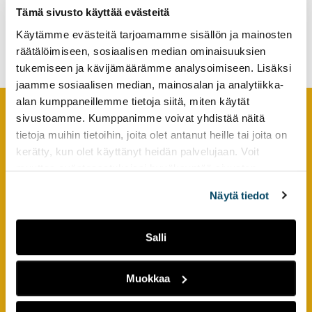
hyödyntämismahdollisuudet
tutkimuksesta
Tämä sivusto käyttää evästeitä
palveluorganisaatioiden
kaikille
Käytämme evästeitä tarjoamamme sisällön ja mainosten
asiakaspalvelutoiminnoissa
kiinnostuneille.
räätälöimiseen, sosiaalisen median ominaisuuksien
tukemiseen ja kävijämäärämme analysoimiseen. Lisäksi
jaamme sosiaalisen median, mainosalan ja analytiikka-
alan kumppaneillemme tietoja siitä, miten käytät
sivustoamme. Kumppanimme voivat yhdistää näitä
Footer
YHTEYSTIEDOT
tietoja muihin tietoihin, joita olet antanut heille tai joita on
kerätty, kun olet käyttänyt heidän palvelujaan. Voit
AMK-lehti/UAS Journal
muuttaa evästeasetuksiesi hyväksyntää sivuston
alalaidassa olevasta
Evästeasetukset
linkistä.
ISSN 1799-6848
Näytä tiedot
Turun ammattikorkeakoulu
Joukahaisenkatu 3
Salli
20520 Turku
Muokkaa
puh. +358 50 598 5509