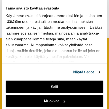
tutkimuksesta
Connected Reindeer
Tämä sivusto käyttää evästeitä
kaikille
Hackathon Challenge for
Käytämme evästeitä tarjoamamme sisällön ja mainosten
entrepreneurial learning in
kiinnostuneille.
digital business
räätälöimiseen, sosiaalisen median ominaisuuksien
tukemiseen ja kävijämäärämme analysoimiseen. Lisäksi
jaamme sosiaalisen median, mainosalan ja analytiikka-
alan kumppaneillemme tietoja siitä, miten käytät
sivustoamme. Kumppanimme voivat yhdistää näitä
tietoja muihin tietoihin, joita olet antanut heille tai joita on
Footer
YHTEYSTIEDOT
kerätty, kun olet käyttänyt heidän palvelujaan. Voit
muuttaa evästeasetuksiesi hyväksyntää sivuston
AMK-lehti/UAS Journal
alalaidassa olevasta
Evästeasetukset
linkistä.
Näytä tiedot
ISSN 1799-6848
Turun ammattikorkeakoulu
Salli
Joukahaisenkatu 3
20520 Turku
Muokkaa
puh. +358 50 598 5509