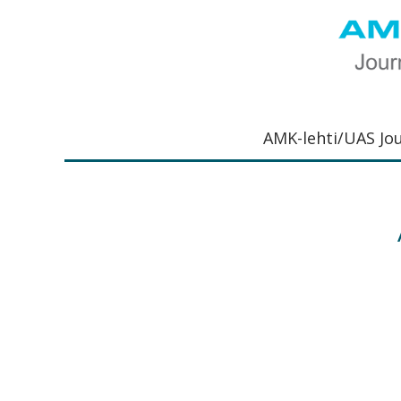
Hyppää
Hyppää
Hyppää
Hyppää
ensisijaiseen
pääsisältöön
ensisijaiseen
alatunnisteeseen
valikkoon
sivupalkkiin
UAS
AMK-
Journal
lehti
AMK-lehti/UAS Jo
on
ammattik
verkkojulk
joka
viestittää
ammattik
tutkimus-
kehittämi
ja
innovaati
sekä
ammattik