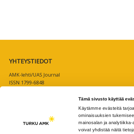
koskevas
tutkimuks
kaikille
kiinnostun
Footer
YHTEYSTIEDOT
AMK-lehti/UAS Journal
ISSN 1799-6848
Turun ammattikorkeakoulu
Tämä sivusto käyttää eväs
Joukahaisenkatu 3
Käytämme evästeitä tarjoa
20520 Turku
ominaisuuksien tukemisee
mainosalan ja analytiikka
puh. +358 50 598 5509
voivat yhdistää näitä tietoja