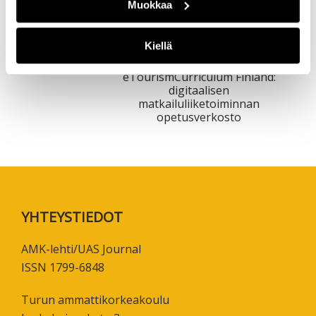
Muokkaa
Kiellä
eTourismCurriculum Finland:
digitaalisen
matkailuliiketoiminnan
opetusverkosto
Footer
YHTEYSTIEDOT
AMK-lehti/UAS Journal
ISSN 1799-6848
Turun ammattikorkeakoulu