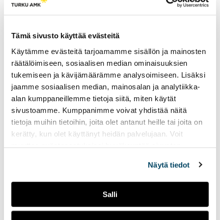
Kulttuuria, matkailua – vai
kulttuurimatkailua?
Tämä sivusto käyttää evästeitä
Käytämme evästeitä tarjoamamme sisällön ja mainosten
räätälöimiseen, sosiaalisen median ominaisuuksien
tukemiseen ja kävijämäärämme analysoimiseen. Lisäksi
jaamme sosiaalisen median, mainosalan ja analytiikka-
alan kumppaneillemme tietoja siitä, miten käytät
sivustoamme. Kumppanimme voivat yhdistää näitä
tietoja muihin tietoihin, joita olet antanut heille tai joita on
kerätty, kun olet käyttänyt heidän palvelujaan. Voit
Vietnamin matkailu kasvuun
muuttaa evästeasetuksiesi hyväksyntää sivuston
koulutuksella
alalaidassa olevasta
Evästeasetukset
linkistä.
Näytä tiedot
Salli