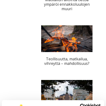
ympäröi ennakkoluulojen
tutkimuksesta
muuri
kaikille
kiinnostuneille.
Teollisuutta, matkailua,
vihreyttä – mahdollisuus?