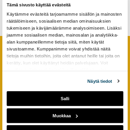
tutkimuksesta
Tämä sivusto käyttää evästeitä
Monialaisella yhteistyöllä
kaikille
Käytämme evästeitä tarjoamamme sisällön ja mainosten
kohti muovien kiertotaloutta
kiinnostuneille.
räätälöimiseen, sosiaalisen median ominaisuuksien
tukemiseen ja kävijämäärämme analysoimiseen. Lisäksi
jaamme sosiaalisen median, mainosalan ja analytiikka-
alan kumppaneillemme tietoja siitä, miten käytät
sivustoamme. Kumppanimme voivat yhdistää näitä
Footer
YHTEYSTIEDOT
tietoja muihin tietoihin, joita olet antanut heille tai joita on
kerätty, kun olet käyttänyt heidän palvelujaan. Voit
AMK-lehti/UAS Journal
muuttaa evästeasetuksiesi hyväksyntää sivuston
ISSN 1799-6848
alalaidassa olevasta
Evästeasetukset
linkistä.
Näytä tiedot
Turun ammattikorkeakoulu
Joukahaisenkatu 3
Salli
20520 Turku
Muokkaa
puh. +358 50 598 5509