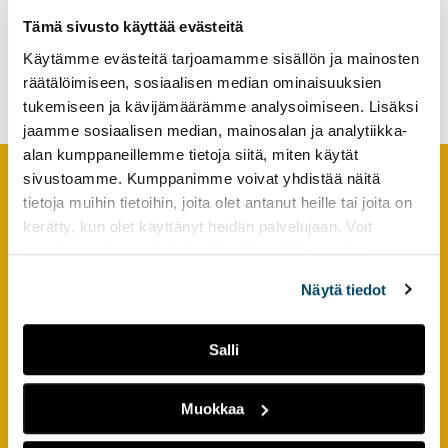
tutkimuksesta
Tämä sivusto käyttää evästeitä
Tvärprofessionellt lärande
kaikille
och internationalisering i
Käytämme evästeitä tarjoamamme sisällön ja mainosten
kiinnostuneille.
Norden
räätälöimiseen, sosiaalisen median ominaisuuksien
tukemiseen ja kävijämäärämme analysoimiseen. Lisäksi
jaamme sosiaalisen median, mainosalan ja analytiikka-
alan kumppaneillemme tietoja siitä, miten käytät
sivustoamme. Kumppanimme voivat yhdistää näitä
tietoja muihin tietoihin, joita olet antanut heille tai joita on
Footer
YHTEYSTIEDOT
kerätty, kun olet käyttänyt heidän palvelujaan. Voit
muuttaa evästeasetuksiesi hyväksyntää sivuston
AMK-lehti/UAS Journal
alalaidassa olevasta
Evästeasetukset
linkistä.
ISSN 1799-6848
Näytä tiedot
Turun ammattikorkeakoulu
Salli
Joukahaisenkatu 3
20520 Turku
Muokkaa
puh. +358 50 598 5509