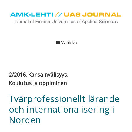
Hyppää
Hyppää
Hyppää
pääsisältöön
ensisijaiseen
alatunnisteeseen
sivupalkkiin
UAS
AMK-
Journal
lehti
Valikko
on
ammattikorkeakoulujen
verkkojulkaisu,
joka
2/2016
Kansainvälisyys
,
,
viestittää
Koulutus ja oppiminen
ammattikorkeakoulujen
tutkimus-,
Tvärprofessionellt lärande
kehittämis-
och internationalisering i
ja
innovaatiotoiminnasta
Norden
sekä
ammattikorkeakoulutusta