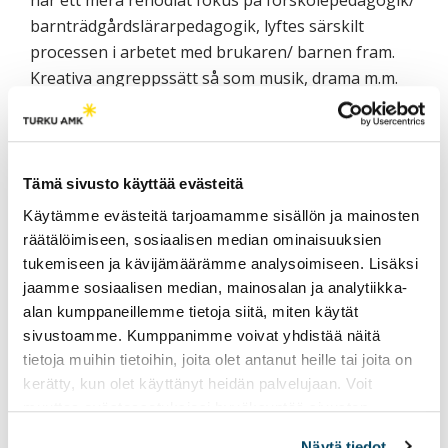
har ett mera renodlat fokus på förskolepedagogik/
barnträdgårdslärarpedagogik, lyftes särskilt
processen i arbetet med brukaren/ barnen fram.
Kreativa angreppssätt så som musik, drama m.m.
sågs som element som de övriga länderna och
professionerna gärna kunde lära sig mera av. I
Finland ingår mycket verksamhetsförlagd
utbildning (praktik) i socionomutbildningen och
Tämä sivusto käyttää evästeitä
detta upplevdes som mycket positivt av studerande
Käytämme evästeitä tarjoamamme sisällön ja mainosten
från de övriga nordiska länderna.
räätälöimiseen, sosiaalisen median ominaisuuksien
tukemiseen ja kävijämäärämme analysoimiseen. Lisäksi
På frågan om vad som kännetecknar en god
jaamme sosiaalisen median, mainosalan ja analytiikka-
socionom/ pedagog/
vernepleier
har studerandena
alan kumppaneillemme tietoja siitä, miten käytät
ändå varit eniga i att det människonära arbetet i
sivustoamme. Kumppanimme voivat yhdistää näitä
alla nordiska länder karakteriseras av en etisk
tietoja muihin tietoihin, joita olet antanut heille tai joita on
dimension där den professionella vågar utmana
kerätty, kun olet käyttänyt heidän palvelujaan. Voit
muuttaa evästeasetuksiesi hyväksyntää sivuston
normer och värderingar med målet att
”se hela
alalaidassa olevasta
Evästeasetukset
linkistä.
människan”
,
”fokusera på individen och det bästa
Näytä tiedot