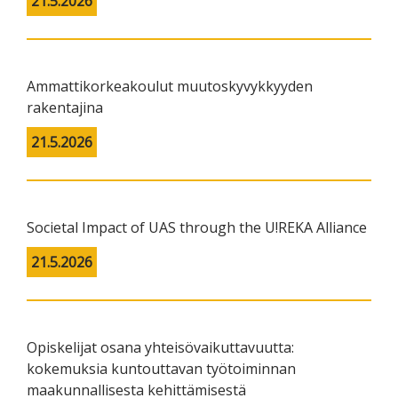
21.5.2026
Ammattikorkeakoulut muutoskyvykkyyden
rakentajina
21.5.2026
Societal Impact of UAS through the U!REKA Alliance
21.5.2026
Opiskelijat osana yhteisövaikuttavuutta:
kokemuksia kuntouttavan työtoiminnan
maakunnallisesta kehittämisestä