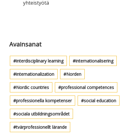
yhteistyötä
Ensisijainen
sivupalkki
Avainsanat
interdisciplinary learning
internationalisering
internationalization
Norden
Nordic countries
professional competences
professionella kompetenser
social education
sociala utbildningsområdet
tvärprofessionellt lärande