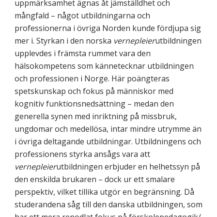
uppmärksamhet ägnas åt jämställdhet och
mångfald – något utbildningarna och
professionerna i övriga Norden kunde fördjupa sig
mer i. Styrkan i den norska
vernepleier
utbildningen
upplevdes i främsta rummet vara den
hälsokompetens som kännetecknar utbildningen
och professionen i Norge. Här poängteras
spetskunskap och fokus på människor med
kognitiv funktionsnedsättning – medan den
generella synen med inriktning på missbruk,
ungdomar och medellösa, intar mindre utrymme än
i övriga deltagande utbildningar. Utbildningens och
professionens styrka ansågs vara att
vernepleier
utbildningen erbjuder en helhetssyn på
den enskilda brukaren – dock ur ett smalare
perspektiv, vilket tillika utgör en begränsning. Då
studerandena såg till den danska utbildningen, som