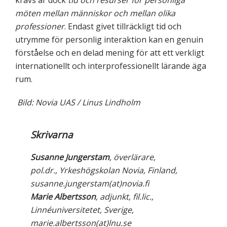
krävs är dock
tid och resurser för personliga
möten
mellan människor och mellan olika
professioner
. Endast givet tillräckligt tid och
utrymme för personlig interaktion kan en genuin
förståelse och en delad mening för att ett verkligt
internationellt och interprofessionellt lärande äga
rum.
Bild: Novia UAS / Linus Lindholm
Skrivarna
Susanne Jungerstam
, överlärare,
pol.dr., Yrkeshögskolan Novia, Finland,
susanne.jungerstam(at)novia.fi
Marie Albertsson
, adjunkt, fil.lic.,
Linnéuniversitetet, Sverige,
marie.albertsson(at)lnu.se