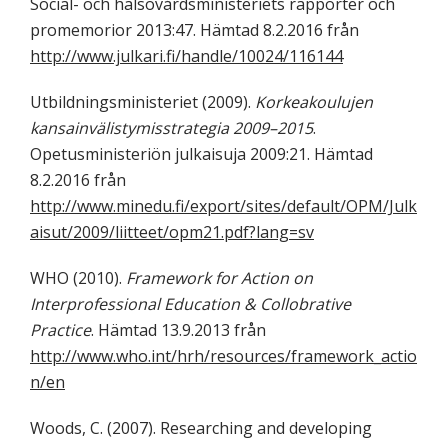
Social- och hälsovårdsministeriets rapporter och
promemorior 2013:47. Hämtad 8.2.2016 från
http://www.julkari.fi/handle/10024/116144
Utbildningsministeriet (2009).
Korkeakoulujen
kansainvälistymisstrategia 2009–2015
.
Opetusministeriön julkaisuja 2009:21. Hämtad
8.2.2016 från
http://www.minedu.fi/export/sites/default/OPM/Julk
aisut/2009/liitteet/opm21.pdf?lang=sv
WHO (2010).
Framework for Action on
Interprofessional Education & Collobrative
Practice
. Hämtad 13.9.2013 från
http://www.who.int/hrh/resources/framework_actio
n/en
Woods, C. (2007). Researching and developing