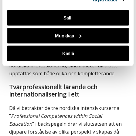
för hen”
och att
”låta brukaren göra självständiga
val och i största möjliga mån få bestämma över sitt
Salli
eget liv”
(citat ur studerandeutvärderingar).
Texten ovan illustrerar enskilda nedslag i tiden,
Muokkaa
varvid de nordiska studerandena inte nödvändigtvis
skulle ge samma svar vid ett annat tillfälle.
Kiellä
Omdömena exemplifierar ändå faktumet att de
nordiska professionerna, sina likheter till trots,
uppfattas som både olika och kompletterande.
Tvärprofessionellt lärande och
internationalisering i ett
Då vi betraktar de tre nordiska intensivkurserna
”
Professional Competences within Social
Education
” i backspegeln drar vi slutsatsen att en
djupare förståelse av olika perspektiv skapas då