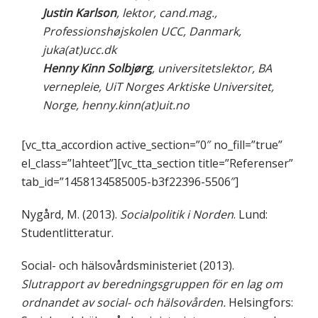
Justin Karlson
, lektor, cand.mag.,
Professionshøjskolen UCC, Danmark,
juka(at)ucc.dk
Henny Kinn Solbjørg
, universitetslektor, BA
vernepleie, UiT Norges Arktiske Universitet,
Norge, henny.kinn(at)uit.no
[vc_tta_accordion active_section=”0″ no_fill=”true”
el_class=”lahteet”][vc_tta_section title=”Referenser”
tab_id=”1458134585005-b3f22396-5506″]
Nygård, M. (2013).
Socialpolitik i Norden
. Lund:
Studentlitteratur.
Social- och hälsovårdsministeriet (2013).
Slutrapport av beredningsgruppen för en lag om
ordnandet av social- och hälsovården.
Helsingfors: