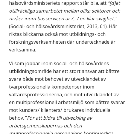
hälsovårdsministeriets rapport står bl.a. att
”[d]et
otillräckliga samarbetet mellan olika sektorer och
nivåer inom basservicen är /…/ en klar svaghet.”
(Social- och hälsovårdsministeriet, 2013, 61). Här
riktas blickarna också mot utbildnings- och
forskningsverksamheten där undertecknade är
verksamma.
Vi som jobbar inom social- och hälsovårdens
utbildningsområde har ett stort ansvar att bättre
svara både mot behovet av utvecklandet av
tvärprofessionella kompetenser inom
välfärdsprofessionerna, och mot utvecklandet av
en multiprofessionell arbetsmiljö som bättre svarar
mot kunders/ klienters/ brukares individuella
behov. ”
För att bidra till utveckling av
arbetsgemenskapernas och den
multiprofessionella personalens kontinuerliga