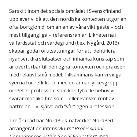
Särskilt inom det sociala området i Svenskfinland
upplever vi då att den nordiska kontexten utgör en
ofta bortglömd, om än en av våra viktigaste – och
mest tillgängliga – referensramar. Likheterna i
välfärdsstat och värdegrund (t.ex. Nygård, 2013)
skapar goda förutsättningar för att identifiera
nyanser, dra slutsatser och inhämta kunskap som
är överförbar till den egna kontexten och praxisen
med relativt små medel. Tillsammans kan vi vidga
vyerna för reflektion med en annan yrkesgrupp
och/eller profession som kan fylla de behov vi
svarar mot lika bra som – eller kanske rent av
bättre än – vi själva och ”vår” egen profession.
Tre år i rad har NordPlus-nätverket NordPed
arrangerat en intensivkurs ”
Professional
Competences within Social Education
” med