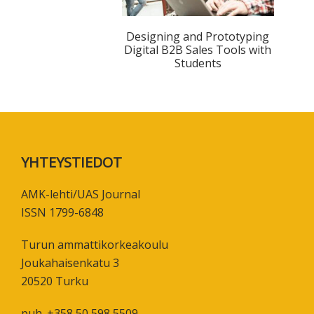
Designing and Prototyping
Digital B2B Sales Tools with
Students
Footer
YHTEYSTIEDOT
AMK-lehti/UAS Journal
ISSN 1799-6848
Turun ammattikorkeakoulu
Joukahaisenkatu 3
20520 Turku
puh. +358 50 598 5509