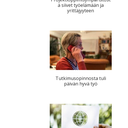
ä siivet työelämään ja
tutkimuksesta
yrittäjyyteen
kaikille
kiinnostuneille.
Tutkimusopinnosta tuli
päivän hyvä työ