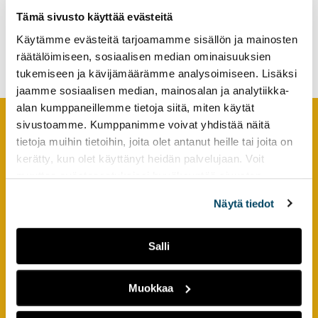
tutkimuksesta
Tämä sivusto käyttää evästeitä
Kestävä ja avoin TKI-
kaikille
toiminta ja uudenlaiset
Käytämme evästeitä tarjoamamme sisällön ja mainosten
prosessit
kiinnostuneille.
räätälöimiseen, sosiaalisen median ominaisuuksien
tukemiseen ja kävijämäärämme analysoimiseen. Lisäksi
jaamme sosiaalisen median, mainosalan ja analytiikka-
alan kumppaneillemme tietoja siitä, miten käytät
sivustoamme. Kumppanimme voivat yhdistää näitä
tietoja muihin tietoihin, joita olet antanut heille tai joita on
Footer
YHTEYSTIEDOT
kerätty, kun olet käyttänyt heidän palvelujaan. Voit
muuttaa evästeasetuksiesi hyväksyntää sivuston
AMK-lehti/UAS Journal
alalaidassa olevasta
Evästeasetukset
linkistä.
ISSN 1799-6848
Näytä tiedot
Turun ammattikorkeakoulu
Salli
Joukahaisenkatu 3
20520 Turku
Muokkaa
puh. +358 50 598 5509