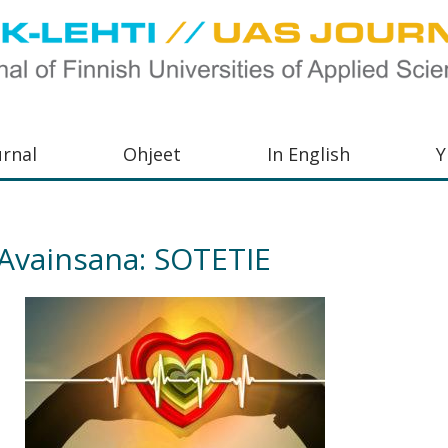
urnal
Ohjeet
In English
Y
orkeakoulujen
aisu,
Avainsana:
SOTETIE
orkeakoulujen
,
s-
otoiminnasta
orkeakoulutusta