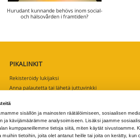
ta
Hurudant kunnande behövs inom social-
esta
och hälsovården i framtiden?
eille.
PIKALINKIT
Rekisteröidy lukijaksi
Anna palautetta tai lähetä juttuvinkki
Käyttöehdot
teitä
Tietosuojaseloste
mamme sisällön ja mainosten räätälöimiseen, sosiaalisen medi
Saavutettavuusseloste
n ja kävijämäärämme analysoimiseen. Lisäksi jaamme sosiaali
Ammattikorkeakoulujen omia verkkojulkaisuja
-alan kumppaneillemme tietoja siitä, miten käytät sivustoamme
 muihin tietoihin, joita olet antanut heille tai joita on kerätty, kun 
1/2026