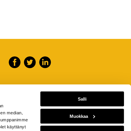
Salli
an
sen median,
Muokkaa
. Kumppanimme
olet käyttänyt