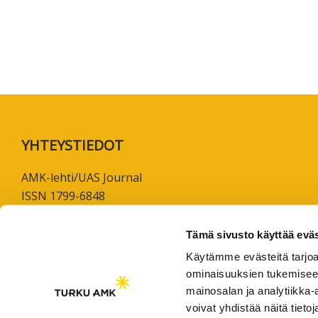
koskevas
tutkimuks
kaikille
kiinnostun
Footer
YHTEYSTIEDOT
AMK-lehti/UAS Journal
ISSN 1799-6848
Turun ammattikorkeakoulu
Tämä sivusto käyttää eväs
Joukahaisenkatu 3
Käytämme evästeitä tarjoa
20520 Turku
ominaisuuksien tukemisee
mainosalan ja analytiikka
puh. +358 50 598 5509
voivat yhdistää näitä tietoja