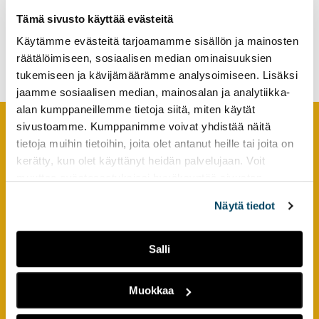
tutkimuksesta
Tämä sivusto käyttää evästeitä
”Kilpailuvietti nousi heti
kaikille
esiin” – Oppimista
Käytämme evästeitä tarjoamamme sisällön ja mainosten
kiinnostuneille.
kilpailuhengessä
räätälöimiseen, sosiaalisen median ominaisuuksien
tukemiseen ja kävijämäärämme analysoimiseen. Lisäksi
jaamme sosiaalisen median, mainosalan ja analytiikka-
alan kumppaneillemme tietoja siitä, miten käytät
sivustoamme. Kumppanimme voivat yhdistää näitä
tietoja muihin tietoihin, joita olet antanut heille tai joita on
Footer
YHTEYSTIEDOT
kerätty, kun olet käyttänyt heidän palvelujaan. Voit
muuttaa evästeasetuksiesi hyväksyntää sivuston
AMK-lehti/UAS Journal
alalaidassa olevasta
Evästeasetukset
linkistä.
ISSN 1799-6848
Näytä tiedot
Turun ammattikorkeakoulu
Salli
Joukahaisenkatu 3
20520 Turku
Muokkaa
puh. +358 50 598 5509