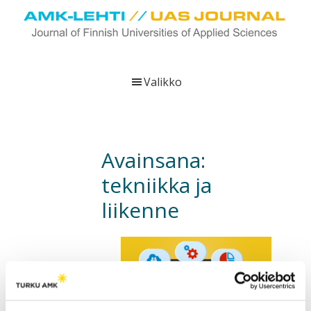
Hyppää
Hyppää
Hyppää
pääsisältöön
ensisijaiseen
alatunnisteeseen
sivupalkkiin
UAS
AMK-
Journal
lehti
Valikko
on
ammattikorkeakoulujen
verkkojulkaisu,
joka
Avainsana:
viestittää
tekniikka ja
ammattikorkeakoulujen
tutkimus-,
liikenne
kehittämis-
ja
innovaatiotoiminnasta
sekä
ammattikorkeakoulutusta
koskevasta