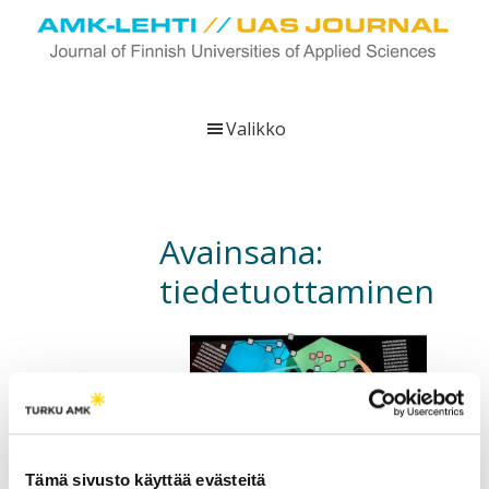
Hyppää
Hyppää
Hyppää
pääsisältöön
ensisijaiseen
alatunnisteeseen
sivupalkkiin
UAS
AMK-
Journal
lehti
Valikko
on
ammattikorkeakoulujen
verkkojulkaisu,
joka
Avainsana:
viestittää
tiedetuottaminen
ammattikorkeakoulujen
tutkimus-,
kehittämis-
ja
innovaatiotoiminnasta
sekä
ammattikorkeakoulutusta
Haasteena digitaaliset
koskevasta
Tämä sivusto käyttää evästeitä