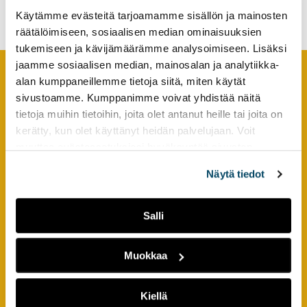
tietolähteet ja tietovirrat
tutkimuksesta
Käytämme evästeitä tarjoamamme sisällön ja mainosten
kaikille
räätälöimiseen, sosiaalisen median ominaisuuksien
kiinnostuneille.
tukemiseen ja kävijämäärämme analysoimiseen. Lisäksi
jaamme sosiaalisen median, mainosalan ja analytiikka-
alan kumppaneillemme tietoja siitä, miten käytät
Footer
YHTEYSTIEDOT
sivustoamme. Kumppanimme voivat yhdistää näitä
tietoja muihin tietoihin, joita olet antanut heille tai joita on
AMK-lehti/UAS Journal
kerätty, kun olet käyttänyt heidän palvelujaan. Voit
ISSN 1799-6848
muuttaa evästeasetuksiesi hyväksyntää sivuston
alalaidassa olevasta
Evästeasetukset
linkistä.
Näytä tiedot
Turun ammattikorkeakoulu
Joukahaisenkatu 3
20520 Turku
Salli
puh. +358 50 598 5509
Muokkaa
PIKALINKIT
Kiellä