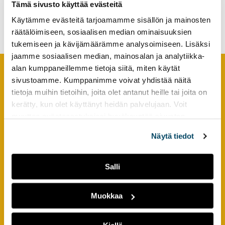
Tämä sivusto käyttää evästeitä
korkeakouluopintojen
tutkimuksesta
aikana
Käytämme evästeitä tarjoamamme sisällön ja mainosten
kaikille
räätälöimiseen, sosiaalisen median ominaisuuksien
kiinnostuneille.
tukemiseen ja kävijämäärämme analysoimiseen. Lisäksi
jaamme sosiaalisen median, mainosalan ja analytiikka-
alan kumppaneillemme tietoja siitä, miten käytät
sivustoamme. Kumppanimme voivat yhdistää näitä
Footer
YHTEYSTIEDOT
tietoja muihin tietoihin, joita olet antanut heille tai joita on
kerätty, kun olet käyttänyt heidän palvelujaan. Voit
AMK-lehti/UAS Journal
muuttaa evästeasetuksiesi hyväksyntää sivuston
ISSN 1799-6848
alalaidassa olevasta
Evästeasetukset
linkistä.
Näytä tiedot
Turun ammattikorkeakoulu
Joukahaisenkatu 3
Salli
20520 Turku
Muokkaa
puh. +358 50 598 5509