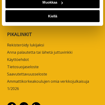
Joukahaisenkatu 3
Muokkaa
20520 Turku
Kiellä
puh. +358 50 598 5509
PIKALINKIT
Rekisteröidy lukijaksi
Anna palautetta tai lähetä juttuvinkki
Käyttöehdot
Tietosuojaseloste
Saavutettavuusseloste
Ammattikorkeakoulujen omia verkkojulkaisuja
1/2026