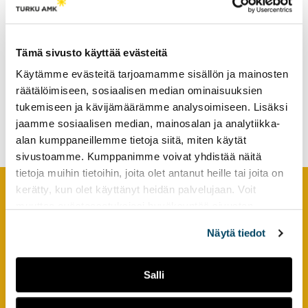
ponnahduslauta työelämään
tutkimuksesta
kaikille
kiinnostuneille.
Tämä sivusto käyttää evästeitä
Seinäjoen
Käytämme evästeitä tarjoamamme sisällön ja mainosten
ammattikorkeakoulusta
räätälöimiseen, sosiaalisen median ominaisuuksien
valmistuneet sijoittuvat
ensisijaisesti maakunnan
tukemiseen ja kävijämäärämme analysoimiseen. Lisäksi
palvelukseen
jaamme sosiaalisen median, mainosalan ja analytiikka-
alan kumppaneillemme tietoja siitä, miten käytät
sivustoamme. Kumppanimme voivat yhdistää näitä
tietoja muihin tietoihin, joita olet antanut heille tai joita on
kerätty, kun olet käyttänyt heidän palvelujaan. Voit
muuttaa evästeasetuksiesi hyväksyntää sivuston
Footer
YHTEYSTIEDOT
alalaidassa olevasta
Evästeasetukset
linkistä.
Näytä tiedot
AMK-lehti/UAS Journal
ISSN 1799-6848
Salli
Turun ammattikorkeakoulu