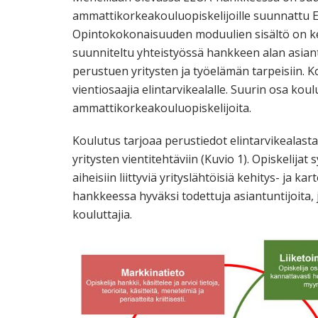
ammattikorkeakouluopiskelijoille suunnattu E
Opintokokonaisuuden moduulien sisältö on ke
suunniteltu yhteistyössä hankkeen alan asia
perustuen yritysten ja työelämän tarpeisiin. 
vientiosaajia elintarvikealalle. Suurin osa kou
ammattikorkeakouluopiskelijoita.
Koulutus tarjoaa perustiedot elintarvikealasta
yritysten vientitehtäviin (Kuvio 1). Opiskelij
aiheisiin liittyviä yrityslähtöisiä kehitys- ja 
hankkeessa hyväksi todettuja asiantuntijoita, 
kouluttajia.