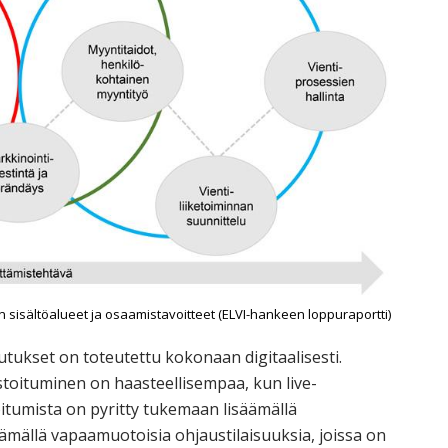
n sisältöalueet ja osaamistavoitteet (ELVI-hankeen loppuraportti)
kset on toteutettu kokonaan digitaalisesti.
stoituminen on haasteellisempaa, kun live-
itumista on pyritty tukemaan lisäämällä
tämällä vapaamuotoisia ohjaustilaisuuksia, joissa on