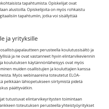
nkohtaisista tapahtumista. Opiskelijat ovat
aan alustoilla. Opiskelijoita on myös rohkaistu
gitaalisiin tapahtumiin, jotka voi sisällyttää
e ja yrityksille
allistujapalautteen perusteella koulutussisältö ja
llisiä ja ne ovat vastanneet hyvin elintarvikeviennin
at ja koulutuksen käytännönläheisyys ovat myös
minen muiden osallistujien ja kouluttajien kanssa
neista. Myös webinaareina toteutetut ELOA-
kä pelkkään lähiopetukseen siirtymistä pidetä
skus päättyvätkin.
jat tutustuvat elintarvikeyritysten toimintaan
ankkeen toteutuksen perusteella yhteistyöyritykset