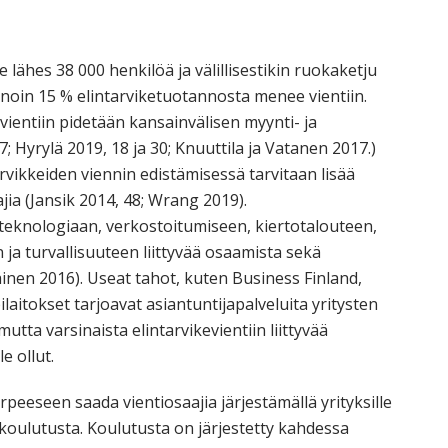
lähes 38 000 henkilöä ja välillisestikin ruokaketju
 noin 15 % elintarviketuotannosta menee vientiin.
ientiin pidetään kansainvälisen myynti- ja
Hyrylä 2019, 18 ja 30; Knuuttila ja Vatanen 2017.)
arvikkeiden viennin edistämisessä tarvitaan lisää
ia (Jansik 2014, 48; Wrang 2019).
 teknologiaan, verkostoitumiseen, kiertotalouteen,
 ja turvallisuuteen liittyvää osaamista sekä
nen 2016). Useat tahot, kuten Business Finland,
ilaitokset tarjoavat asiantuntijapalveluita yritysten
utta varsinaista elintarvikevientiin liittyvää
e ollut.
peeseen saada vientiosaajia järjestämällä yrityksille
n koulutusta. Koulutusta on järjestetty kahdessa