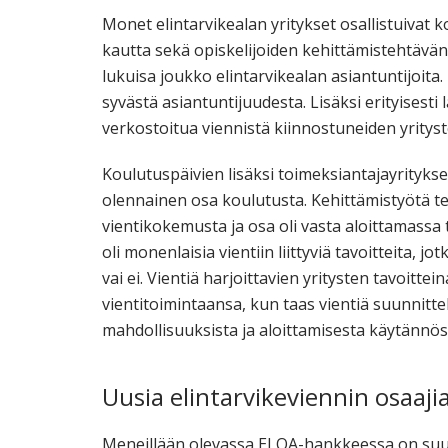
Monet elintarvikealan yritykset osallistuiva
kautta sekä opiskelijoiden kehittämistehtävä
lukuisa joukko elintarvikealan asiantuntijoita.
syvästä asiantuntijuudesta. Lisäksi erityisesti
verkostoitua viennistä kiinnostuneiden yritys
Koulutuspäivien lisäksi toimeksiantajayritykse
olennainen osa koulutusta. Kehittämistyötä teht
vientikokemusta ja osa oli vasta aloittamassa 
oli monenlaisia vientiin liittyviä tavoitteita, jo
vai ei. Vientiä harjoittavien yritysten tavoittein
vientitoimintaansa, kun taas vientiä suunnittel
mahdollisuuksista ja aloittamisesta käytännös
Uusia elintarvikeviennin osaaji
Meneillään olevassa ELOA-hankkeessa on suun