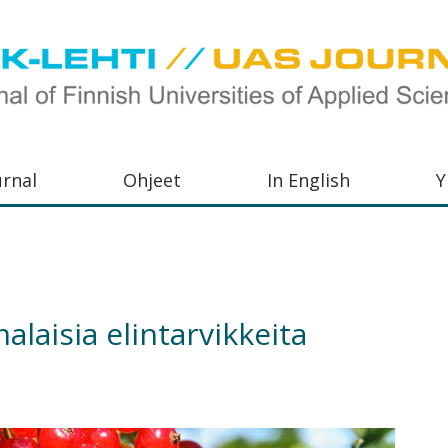
urnal
Ohjeet
In English
Y
orkeakoulujen
aisu,
orkeakoulujen
alaisia elintarvikkeita
,
s-
otoiminnasta