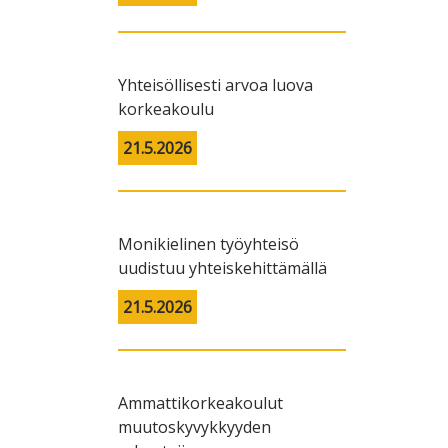
Yhteisöllisesti arvoa luova
korkeakoulu
21.5.2026
Monikielinen työyhteisö
uudistuu yhteiskehittämällä
21.5.2026
Ammattikorkeakoulut
muutoskyvykkyyden