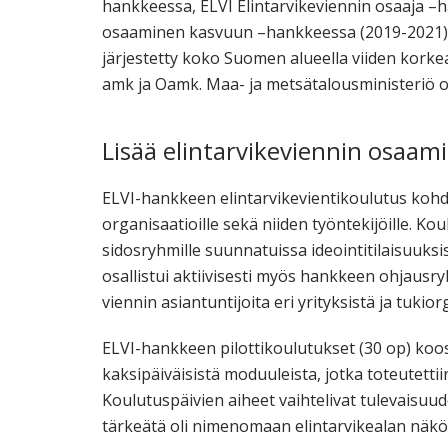
hankkeessa, ELVI Elintarvikeviennin osaaja –
osaaminen kasvuun –hankkeessa (2019-2021), 
järjestetty koko Suomen alueella viiden korke
amk ja Oamk. Maa- ja metsätalousministeriö o
Lisää elintarvikeviennin osaami
ELVI-hankkeen elintarvikevientikoulutus kohdistu
organisaatioille sekä niiden työntekijöille. Kou
sidosryhmille suunnatuissa ideointitilaisuuks
osallistui aktiivisesti myös hankkeen ohjausry
viennin asiantuntijoita eri yrityksistä ja tukior
ELVI-hankkeen pilottikoulutukset (30 op) koostu
kaksipäiväisistä moduuleista, jotka toteutett
Koulutuspäivien aiheet vaihtelivat tulevaisuu
tärkeätä oli nimenomaan elintarvikealan näk