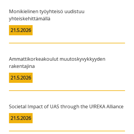
Monikielinen työyhteisö uudistuu
yhteiskehittämällä
21.5.2026
Ammattikorkeakoulut muutoskyvykkyyden
rakentajina
21.5.2026
Societal Impact of UAS through the U!REKA Alliance
21.5.2026