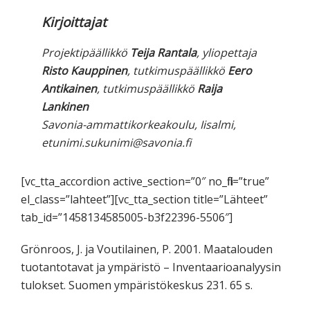
Kirjoittajat
Projektipäällikkö
Teija Rantala
, yliopettaja
Risto Kauppinen
, tutkimuspäällikkö
Eero
Antikainen
, tutkimuspäällikkö
Raija
Lankinen
Savonia-ammattikorkeakoulu, Iisalmi,
etunimi.sukunimi@savonia.fi
[vc_tta_accordion active_section=”0″ no_fill=”true”
el_class=”lahteet”][vc_tta_section title=”Lähteet”
tab_id=”1458134585005-b3f22396-5506″]
Grönroos, J. ja Voutilainen, P. 2001. Maatalouden
tuotantotavat ja ympäristö – Inventaarioanalyysin
tulokset. Suomen ympäristökeskus 231. 65 s.