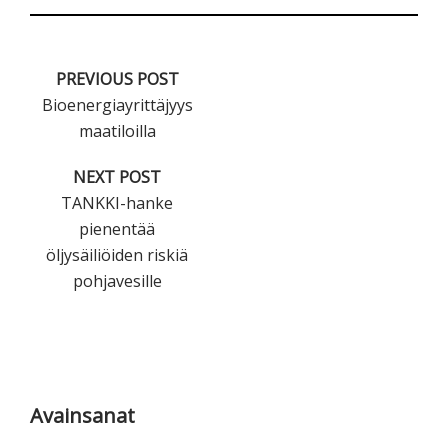
PREVIOUS POST
Bioenergiayrittäjyys
maatiloilla
NEXT POST
TANKKI-hanke
pienentää
öljysäiliöiden riskiä
pohjavesille
Ensisijainen
sivupalkki
Avainsanat