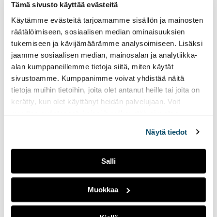
Tämä sivusto käyttää evästeitä
Käytämme evästeitä tarjoamamme sisällön ja mainosten
räätälöimiseen, sosiaalisen median ominaisuuksien
tukemiseen ja kävijämäärämme analysoimiseen. Lisäksi
jaamme sosiaalisen median, mainosalan ja analytiikka-
Lämminpihatto-tiloista 72,2 %, ovat kiinnostuneet
alan kumppaneillemme tietoja siitä, miten käytät
sivustoamme. Kumppanimme voivat yhdistää näitä
samaan lisätietoa (Taulukko 3). Puolilämpimän
tietoja muihin tietoihin, joita olet antanut heille tai joita on
pihaton omistajat olivat vähiten kiinnostuneita (50
kerätty, kun olet käyttänyt heidän palvelujaan. Voit
%) energiaan liittyvästä
muuttaa evästeasetuksiesi hyväksyntää sivuston
lisätietämyksestä. Energiankulutus
alalaidassa olevasta
Evästeasetukset
linkistä.
puolilämpimässä on pienempi, koska lämmitykseen
Näytä tiedot
ei mene niin paljoa energiaa. Parsinavetan
omistavilla viljelijöillä oli eniten kiinnostusta
Salli
energiamuotojen kustannuksia sekä
energiatehokkaita ratkaisuja kohtaan kuin muilla
Muokkaa
(90,9 %). Tämä saattaa johtua siitä, että
parsinavetat ovat usein lämpimiä. Uusia