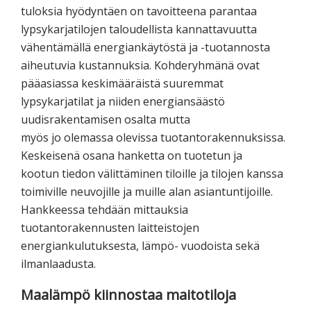
tuloksia hyödyntäen on tavoitteena parantaa
lypsykarjatilojen taloudellista kannattavuutta
vähentämällä energiankäytöstä ja -tuotannosta
aiheutuvia kustannuksia. Kohderyhmänä ovat
pääasiassa keskimääräistä suuremmat
lypsykarjatilat ja niiden energiansäästö
uudisrakentamisen osalta mutta
myös jo olemassa olevissa tuotantorakennuksissa.
Keskeisenä osana hanketta on tuotetun ja
kootun tiedon välittäminen tiloille ja tilojen kanssa
toimiville neuvojille ja muille alan asiantuntijoille.
Hankkeessa tehdään mittauksia
tuotantorakennusten laitteistojen
energiankulutuksesta, lämpö- vuodoista sekä
ilmanlaadusta.
Maalämpö kiinnostaa maitotiloja