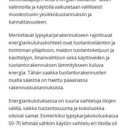
valinnoilla ja käytöllä vaikutetaan välillisesti
muodostuviin yksikkökustannuksiin ja
kannattavuuteen.
Merkittävät lypsykarjarakennukseen rajoittuvat
energiankulutuskohteet ovat tuotantoeläinten ja
toiminnan ylläpitoon, maidon tuotantoketjuun ja
käsittelyyn, ilmanvaihtoon sekä käyttöveden ja
tuotantorakennuksen lämmitykseen kuluva
energia. Tähän saakka tuotantorakennusten
osalta säästöä on haettu pääasiassa
rakennuskustannuksista.
Energiankulutuksessa on suuria vaihteluja tilojen
välillä, vaikka tuotantosuunta ja kokoluokka
olisivat samat. Esimerkiksi lypsykarjakokoluokassa
50-70 lehmää sähkön käytön vaihtelu eri tiloilla oli