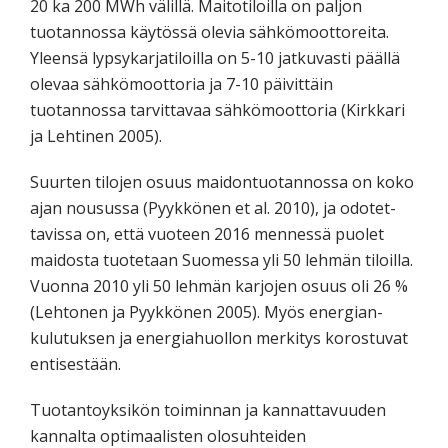
20 ka 200 MWh välillä. Maitotiloilla on paljon
tuotannossa käytössä olevia sähkömoottoreita.
Yleensä lypsykarjatiloilla on 5-10 jatkuvasti päällä
olevaa sähkömoottoria ja 7-10 päivittäin
tuotannossa tarvittavaa sähkömoottoria (Kirkkari
ja Lehtinen 2005).
Suurten tilojen osuus maidontuotannossa on koko
ajan nousussa (Pyykkönen et al. 2010), ja odotet-
tavissa on, että vuoteen 2016 mennessä puolet
maidosta tuotetaan Suomessa yli 50 lehmän tiloilla.
Vuonna 2010 yli 50 lehmän karjojen osuus oli 26 %
(Lehtonen ja Pyykkönen 2005). Myös energian-
kulutuksen ja energiahuollon merkitys korostuvat
entisestään.
Tuotantoyksikön toiminnan ja kannattavuuden
kannalta optimaalisten olosuhteiden