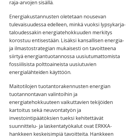
raja-arvojen sisällä.
Energiakustannusten oletetaan nousevan
tulevaisuudessa edelleen, minkä vuoksi lypsykarja-
taloudessakin energiatehokkuuden merkitys
korostuu entisestään. Lisäksi kansallisen energia-
ja ilmastostrategian mukaisesti on tavoitteena
siirtyä energiantuotannossa uusiutumattomista
fossiilisista polttoaineista uusiutuvien
energialähteiden käyttöön.
Maitotilojen tuotantorakennusten energian
tuotannontavan valintoihin ja
energiatehokkuuteen vaikuttavien tekijöiden
kartoitus sekä neuvontatyön ja
investointipäätöksien tueksi kehitettävät
suunnittelu- ja laskentatyökalut ovat ERKKA-
hankkeen keskeisimpiä tavoitteita. Hankkeen