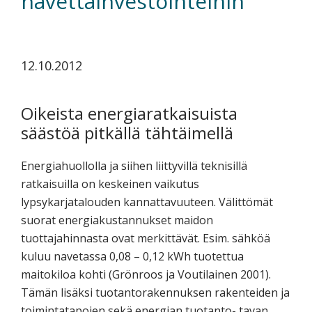
navettainvestointeihin
koskevasta
tutkimuksesta
kaikille
12.10.2012
kiinnostuneille.
Oikeista energiaratkaisuista
säästöä pitkällä tähtäimellä
Energiahuollolla ja siihen liittyvillä teknisillä
ratkaisuilla on keskeinen vaikutus
lypsykarjatalouden kannattavuuteen. Välittömät
suorat energiakustannukset maidon
tuottajahinnasta ovat merkittävät. Esim. sähköä
kuluu navetassa 0,08 – 0,12 kWh tuotettua
maitokiloa kohti (Grönroos ja Voutilainen 2001).
Tämän lisäksi tuotantorakennuksen rakenteiden ja
toimintatapojen sekä energian tuotanto- tavan