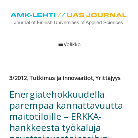
Hyppää
Hyppää
Hyppää
pääsisältöön
ensisijaiseen
alatunnisteeseen
sivupalkkiin
UAS
AMK-
Journal
lehti
Valikko
on
ammattikorkeakoulujen
verkkojulkaisu,
joka
3/2012
Tutkimus ja innovaatiot
Yrittäjyys
,
,
viestittää
ammattikorkeakoulujen
Energiatehokkuudella
tutkimus-,
parempaa kannattavuutta
kehittämis-
ja
maitotiloille – ERKKA-
innovaatiotoiminnasta
hankkeesta työkaluja
sekä
ammattikorkeakoulutusta