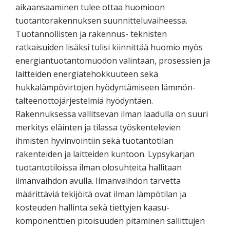
aikaansaaminen tulee ottaa huomioon
tuotantorakennuksen suunnitteluvaiheessa.
Tuotannollisten ja rakennus- teknisten
ratkaisuiden lisäksi tulisi kiinnittää huomio myös
energiantuotantomuodon valintaan, prosessien ja
laitteiden energiatehokkuuteen sekä
hukkalämpövirtojen hyödyntämiseen lämmön-
talteenottojärjestelmiä hyödyntäen.
Rakennuksessa vallitsevan ilman laadulla on suuri
merkitys eläinten ja tilassa työskentelevien
ihmisten hyvinvointiin sekä tuotantotilan
rakenteiden ja laitteiden kuntoon. Lypsykarjan
tuotantotiloissa ilman olosuhteita hallitaan
ilmanvaihdon avulla. Ilmanvaihdon tarvetta
määrittäviä tekijöitä ovat ilman lämpötilan ja
kosteuden hallinta sekä tiettyjen kaasu-
komponenttien pitoisuuden pitäminen sallittujen