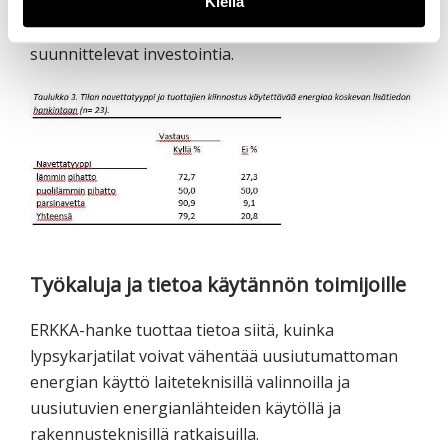
parsinavetoita ei juurikaan enää rakenneta, joten
Kiellä
nämä yrittäjät voisivat olla sellaisia, jotka
suunnittelevat investointia.
Työkaluja ja tietoa käytännön toimijoille
ERKKA-hanke tuottaa tietoa siitä, kuinka
lypsykarjatilat voivat vähentää uusiutumattoman
energian käyttö laiteteknisillä valinnoilla ja
uusiutuvien energianlähteiden käytöllä ja
rakennusteknisillä ratkaisuilla.