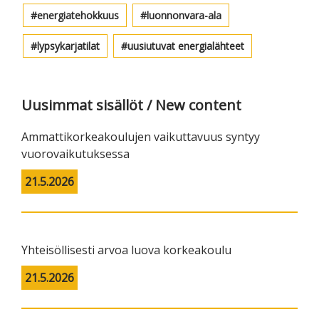
energiatehokkuus
luonnonvara-ala
lypsykarjatilat
uusiutuvat energialähteet
Uusimmat sisällöt / New content
Ammattikorkeakoulujen vaikuttavuus syntyy
vuorovaikutuksessa
21.5.2026
Yhteisöllisesti arvoa luova korkeakoulu
21.5.2026