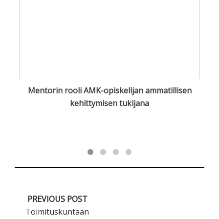
u
Mentorin rooli AMK-opiskelijan ammatillisen
S
kehittymisen tukijana
PREVIOUS POST
Toimituskuntaan