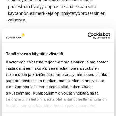
puolestaan hyötyy oppaasta saadessaan siitä
käytännön esimerkkejä opinnäytetyöprosessin eri
vaiheista.
Opas on kirjoitettu elävästi huumoria unohtamatta.
Se, miten hyvin se soveltuu tällaiseen asiapitoiseen
tekstiin jää jokaisen lukijan arvioitavaksi.
Tämä sivusto käyttää evästeitä
Käytämme evästeitä tarjoamamme sisällön ja mainosten
räätälöimiseen, sosiaalisen median ominaisuuksien
Kirjoittaja
tukemiseen ja kävijämäärämme analysoimiseen. Lisäksi
jaamme sosiaalisen median, mainosalan ja analytiikka-
Päivikki Lahtinen, lehtori, KT, THM, LAB-
alan kumppaneillemme tietoja siitä, miten käytät
ammattikorkeakoulu, paivikki.lahtinen(at)lab.fi.
sivustoamme. Kumppanimme voivat yhdistää näitä
tietoja muihin tietoihin, joita olet antanut heille tai joita on
kerätty, kun olet käyttänyt heidän palvelujaan. Voit
muuttaa evästeasetuksiesi hyväksyntää sivuston