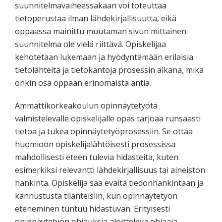
suunnitelmavaiheessakaan voi toteuttaa
tietoperustaa ilman lähdekirjallisuutta, eikä
oppaassa mainittu muutaman sivun mittainen
suunnitelma ole vielä riittävä. Opiskelijaa
kehotetaan lukemaan ja hyödyntämään erilaisia
tietolähteitä ja tietokantoja prosessin aikana, mikä
onkin osa oppaan erinomaista antia.
Ammattikorkeakoulun opinnäytetyötä
valmistelevalle opiskelijalle opas tarjoaa runsaasti
tietoa ja tukea opinnäytetyöprosessiin. Se ottaa
huomioon opiskelijalähtöisesti prosessissa
mahdollisesti eteen tulevia hidasteita, kuten
esimerkiksi relevantti lähdekirjallisuus tai aineiston
hankinta. Opiskelija saa eväitä tiedonhankintaan ja
kannustusta tilanteisiin, kun opinnäytetyön
eteneminen tuntuu hidastuvan. Erityisesti
opinnäytetyön ohjauksia aloitteleva ohjaaja