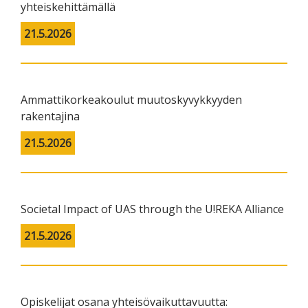
yhteiskehittämällä
21.5.2026
Ammattikorkeakoulut muutoskyvykkyyden
rakentajina
21.5.2026
Societal Impact of UAS through the U!REKA Alliance
21.5.2026
Opiskelijat osana yhteisövaikuttavuutta: