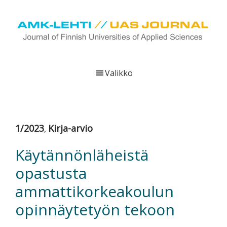
Hyppää
Hyppää
Hyppää
pääsisältöön
ensisijaiseen
alatunnisteeseen
sivupalkkiin
UAS
AMK-
Journal
lehti
Valikko
on
ammattikorkeakoulujen
verkkojulkaisu,
joka
1/2023
Kirja-arvio
,
viestittää
ammattikorkeakoulujen
Käytännönläheistä
tutkimus-,
opastusta
kehittämis-
ja
ammattikorkeakoulun
innovaatiotoiminnasta
opinnäytetyön tekoon
sekä
ammattikorkeakoulutusta