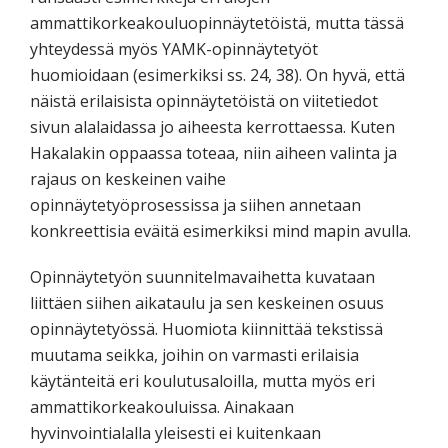
ammattikorkeakouluopinnäytetöistä, mutta tässä
yhteydessä myös YAMK-opinnäytetyöt
huomioidaan (esimerkiksi ss. 24, 38). On hyvä, että
näistä erilaisista opinnäytetöistä on viitetiedot
sivun alalaidassa jo aiheesta kerrottaessa. Kuten
Hakalakin oppaassa toteaa, niin aiheen valinta ja
rajaus on keskeinen vaihe
opinnäytetyöprosessissa ja siihen annetaan
konkreettisia eväitä esimerkiksi mind mapin avulla.
Opinnäytetyön suunnitelmavaihetta kuvataan
liittäen siihen aikataulu ja sen keskeinen osuus
opinnäytetyössä. Huomiota kiinnittää tekstissä
muutama seikka, joihin on varmasti erilaisia
käytänteitä eri koulutusaloilla, mutta myös eri
ammattikorkeakouluissa. Ainakaan
hyvinvointialalla yleisesti ei kuitenkaan