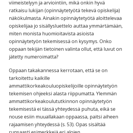
viimeistelyyn ja arviointiin, mikä onkin hyvä
ratkaisu lukijan (opinnäytetyötä tekevä opiskelija)
näkökulmasta. Ainakin opinnäytetyötä aloittelevaa
opiskelijaa jo sisällysluettelo auttaa ymmärtämään,
miten monista huomioitavista asioista
opinnäytetyön tekemisessä on kysymys. Onko
oppaan tekijän tietoinen valinta ollut, että luvut on
jätetty numeroimatta?
Oppaan takakannessa kerrotaan, että se on
tarkoitettu kaikille
ammattikorkeakouluopiskelijoille opinnäytetyön
tekemisen ohjeeksi alasta riippumatta. Ylemmän
ammattikorkeakoulututkinnon opinnäytetyön
tekemisestä ei tässä yhteydessä puhuta, eikä se
nouse esiin muuallakaan oppaassa, paitsi aiheen
rajaamisen yhteydessä (s. 53). Opas sisältää
runsaasti esimerkkejä eri alojen