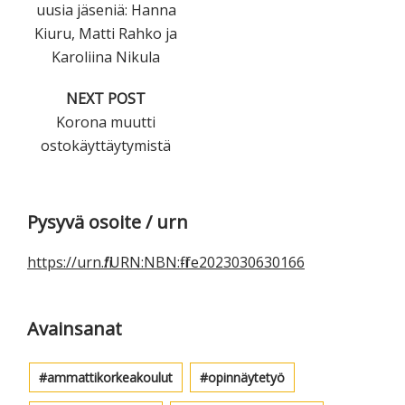
uusia jäseniä: Hanna
Kiuru, Matti Rahko ja
Karoliina Nikula
NEXT POST
Korona muutti
ostokäyttäytymistä
Ensisijainen
Pysyvä osoite / urn
sivupalkki
https://urn.fi/URN:NBN:fi-fe2023030630166
Avainsanat
ammattikorkeakoulut
opinnäytetyö