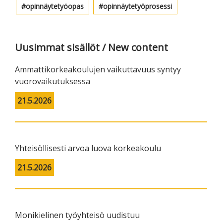
opinnäytetyöopas
opinnäytetyöprosessi
Uusimmat sisällöt / New content
Ammattikorkeakoulujen vaikuttavuus syntyy
vuorovaikutuksessa
21.5.2026
Yhteisöllisesti arvoa luova korkeakoulu
21.5.2026
Monikielinen työyhteisö uudistuu