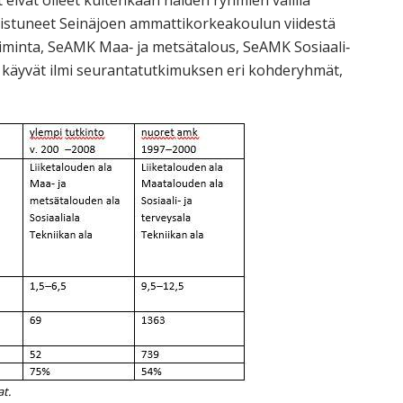
ot eivät olleet kuitenkaan näiden ryhmien välillä
valmistuneet Seinäjoen ammattikorkeakoulun viidestä
oiminta, SeAMK Maa‐ ja metsätalous, SeAMK Sosiaali‐
1 käyvät ilmi seurantatutkimuksen eri kohderyhmät,
t.