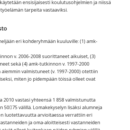
äytetään ensisijaisesti koulutusohjelmien ja niissä
työelämän tarpeita vastaaviksi.
sto
eljään eri kohderyhmään kuuluville: (1) amk‐
innon v. 2006-2008 suorittaneet aikuiset, (3)
neet sekä (4) amk‐tutkinnon v. 1997-2000
 aiemmin valmistuneet (v. 1997-2000) otettiin
eksi, miten jo pidempään töissä olleet ovat
 2010 vastasi yhteensä 1 858 valmistunutta
 5075 välillä. Lomakekyselyn lisäksi alumneja
n luotettavuutta arvioitaessa verrattiin eri
astanneiden ja oma‐aloitteisesti vastanneiden