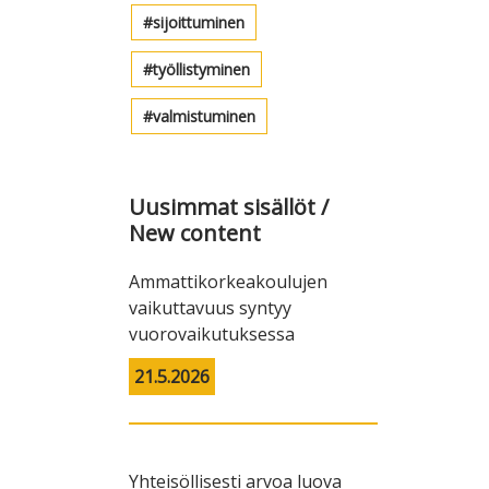
sijoittuminen
työllistyminen
valmistuminen
Uusimmat sisällöt /
New content
Ammattikorkeakoulujen
vaikuttavuus syntyy
vuorovaikutuksessa
21.5.2026
Yhteisöllisesti arvoa luova