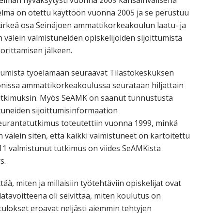
elmän hyväksytysti vuonna 2009 kansainvälisenä
elmä on otettu käyttöön vuonna 2005 ja se perustuu
tärkeä osa Seinäjoen ammattikorkeakoulun laatu‐ ja
 välein valmistuneiden opiskelijoiden sijoittumista
rittamisen jälkeen.
tumista työelämään seuraavat Tilastokeskuksen
 monissa ammattikorkeakoulussa seurataan hiljattain
tutkimuksin. Myös SeAMK on saanut tunnustusta
tuneiden sijoittumisinformaation
urantatutkimus toteutettiin vuonna 1999, minkä
välein siten, että kaikki valmistuneet on kartoitettu
011 valmistunut tutkimus on viides SeAMKista
s.
ä, miten ja millaisiin työtehtäviin opiskelijat ovat
latavoitteena oli selvittää, miten koulutus on
ulokset eroavat neljästi aiemmin tehtyjen