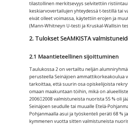
tilastollinen merkitsevyys selvitettiin ristiin
keskiarvovertailujen yhteydessä t‐testillä tai v
eivät olleet voimassa, käytettiin erojen ja mu
(Mann‐Whitneyn U‐testi ja Kruskal‐Wallisin test
2. Tulokset SeAMKISTA valmistuneide
2.1 Maantieteellinen sijoittuminen
Taulukossa 2 on vertailtu neljän alumniryhmä
perusteella Seinäjoen ammattikorkeakoulua v
tarkoittaa, että suurin osa opiskelijoista re
omaan maakuntaan töihin, mikä on alueellist
20062008 valmistuneista nuorista 55 % oli 
Seinäjoen seudulle tai muualle Etelä‐Pohjanma
Pohjanmaalla asui ja työskenteli peräti 68 % 
kymmenen vuotta sitten valmistuneista nuoris