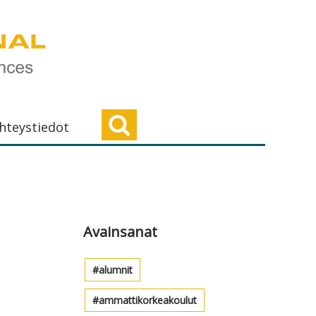
hteystiedot
Ensisijainen
sivupalkki
Avainsanat
alumnit
ammattikorkeakoulut