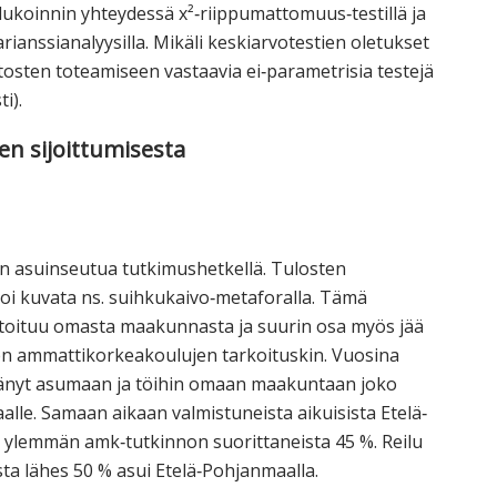
taulukoinnin yhteydessä x²‐riippumattomuus‐testillä ja
arianssianalyysilla. Mikäli keskiarvotestien oletukset
utosten toteamiseen vastaavia ei‐parametrisia testejä
i).
n sijoittumisesta
n asuinseutua tutkimushetkellä. Tulosten
oi kuvata ns. suihkukaivo‐metaforalla. Tämä
krytoituu omasta maakunnasta ja suurin osa myös jää
en ammattikorkeakoulujen tarkoituskin. Vuosina
jäänyt asumaan ja töihin omaan maakuntaan joko
alle. Samaan aikaan valmistuneista aikuisista Etelä‐
ja ylemmän amk‐tutkinnon suorittaneista 45 %. Reilu
ta lähes 50 % asui Etelä‐Pohjanmaalla.