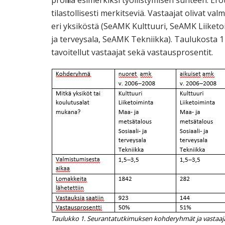
profiilia esimerkiksi työllistymisen suhteen. Er
tilastollisesti merkitseviä. Vastaajat olivat 
eri yksiköstä (SeAMK Kulttuuri, SeAMK Liiket
ja terveysala, SeAMK Tekniikka). Taulukosta 
tavoitellut vastaajat sekä vastausprosentit.
Taulukko 1. Seurantatutkimuksen kohderyhmät ja vastaaja