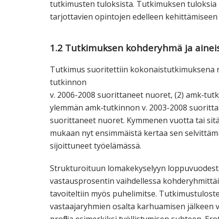
tutkimusten tuloksista. Tutkimuksen tuloksia k
tarjottavien opintojen edelleen kehittämiseen 
1.2 Tutkimuksen kohderyhmä ja ainei
Tutkimus suoritettiin kokonaistutkimuksena n
tutkinnon
v. 2006-2008 suorittaneet nuoret, (2) amk‐tutk
ylemmän amk‐tutkinnon v. 2003-2008 suoritta
suorittaneet nuoret. Kymmenen vuotta tai sitä
mukaan nyt ensimmäistä kertaa sen selvittämis
sijoittuneet työelämässä.
Strukturoituun lomakekyselyyn loppuvuodesta
vastausprosentin vaihdellessa kohderyhmittäin
tavoiteltiin myös puhelimitse. Tutkimustuloste
vastaajaryhmien osalta karhuamisen jälkeen v