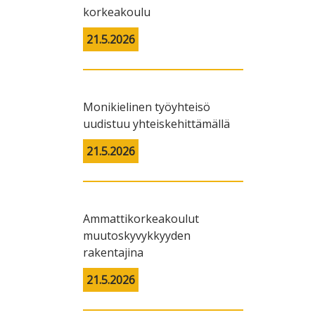
korkeakoulu
21.5.2026
Monikielinen työyhteisö
uudistuu yhteiskehittämällä
21.5.2026
Ammattikorkeakoulut
muutoskyvykkyyden
rakentajina
21.5.2026