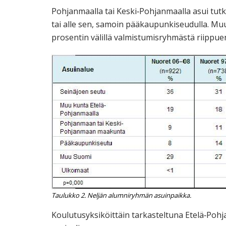
Pohjanmaalla tai Keski‐Pohjanmaalla asui tu
tai alle sen, samoin pääkaupunkiseudulla. Mu
prosentin välillä valmistumisryhmästä riippue
Taulukko 2. Neljän alumniryhmän asuinpaikka.
Koulutusyksiköittäin tarkasteltuna Etelä‐Poh