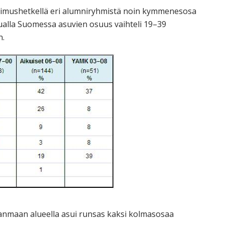
tkimushetkellä eri alumniryhmistä noin kymmenesosa
ualla Suomessa asuvien osuus vaihteli 19–39
n.
janmaan alueella asui runsas kaksi kolmasosaa