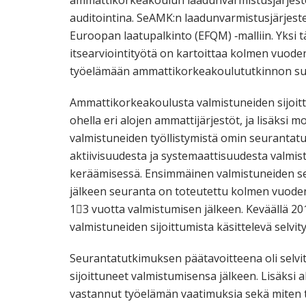
ammattikorkeakoulun laadunvarmistusjärjest
auditointina. SeAMK:n laadunvarmistusjärjest
Euroopan laatupalkinto (EFQM) ‐malliin. Yksi 
itsearviointityötä on kartoittaa kolmen vuoden
työelämään ammattikorkeakoulututkinnon suo
Ammattikorkeakoulusta valmistuneiden sijoit
ohella eri alojen ammattijärjestöt, ja lisäksi
valmistuneiden työllistymistä omin seuranta
aktiivisuudesta ja systemaattisuudesta valmis
keräämisessä. Ensimmäinen valmistuneiden se
jälkeen seuranta on toteutettu kolmen vuoden 
13 vuotta valmistumisen jälkeen. Keväällä 2
valmistuneiden sijoittumista käsittelevä selvity
Seurantatutkimuksen päätavoitteena oli selvittä
sijoittuneet valmistumisensa jälkeen. Lisäksi a
vastannut työelämän vaatimuksia sekä miten t