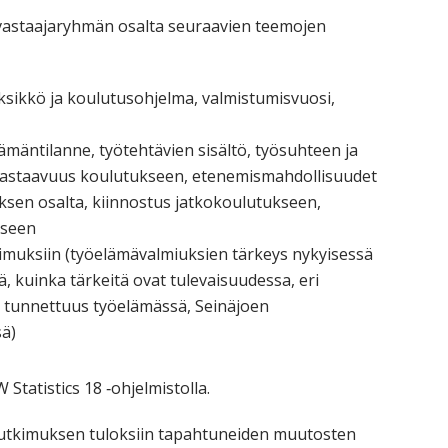
 vastaajaryhmän osalta seuraavien teemojen
yksikkö ja koulutusohjelma, valmistumisvuosi,
mäntilanne, työtehtävien sisältö, työsuhteen ja
 vastaavuus koulutukseen, etenemismahdollisuudet
ksen osalta, kiinnostus jatkokoulutukseen,
iseen
muksiin (työelämävalmiuksien tärkeys nykyisessä
ä, kuinka tärkeitä ovat tulevaisuudessa, eri
n tunnettuus työelämässä, Seinäjoen
ä)
 Statistics 18 ‐ohjelmistolla.
en tutkimuksen tuloksiin tapahtuneiden muutosten