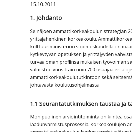
15.10.2011
ammattik
koskevas
1. Johdanto
tutkimuks
kaikille
Seinäjoen ammattikorkeakoulun strategian 20
kiinnostun
yrittäjähenkinen korkeakoulu. Ammattikorkeak
kulttuuriministeriön sopimuskaudella on määrit
kytkeytyvän opetuksen ja yrittäjyyden vahvis
turvaa oman profiilinsa mukaisen työvoiman 
valmistuu vuosittain noin 700 osaajaa eri al
ammattikorkeakoulututkintoon sekä seitsem
johtavasta koulutusohjelmasta.
1.1 Seurantatutkimuksen taustaa ja t
Monipuolinen arviointitoiminta on kiinteä o
laadunvarmistusprosessia. Korkeakoulujen arv