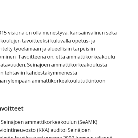
orkeakoulutusta
ta
esta
15 visiona on olla menestyvä, kansainvälinen sekä
eille.
oulujen tavoitteeksi kuluvalla opetus‐ ja
elty työelämään ja alueellisiin tarpeisiin
taminen. Tavoitteena on, että ammattikorkeakoulu
saatavuuden. Seinäjoen ammattikorkeakoulusta
ojen tehtäviin kahdestakymmenestä
ään ylempään ammattikorkeakoulututkintoon
avoitteet
sa Seinäjoen ammattikorkeakoulun (SeAMK)
iointineuvosto (KKA) auditoi Seinäjoen