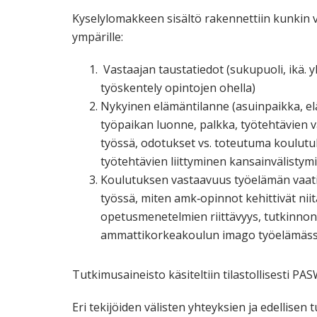
Kyselylomakkeen sisältö rakennettiin kunkin
ympärille:
Vastaajan taustatiedot (sukupuoli, ikä. 
työskentely opintojen ohella)
Nykyinen elämäntilanne (asuinpaikka, elä
työpaikan luonne, palkka, työtehtävien
työssä, odotukset vs. toteutuma koulutu
työtehtävien liittyminen kansainvälistym
Koulutuksen vastaavuus työelämän vaati
työssä, miten amk‐opinnot kehittivät niit
opetusmenetelmien riittävyys, tutkinno
ammattikorkeakoulun imago työelämäss
Tutkimusaineisto käsiteltiin tilastollisesti PASW
Eri tekijöiden välisten yhteyksien ja edellis