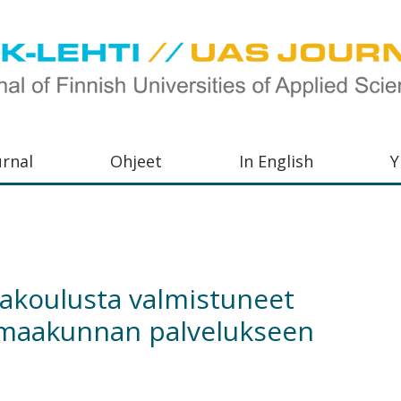
urnal
Ohjeet
In English
Y
orkeakoulujen
aisu,
orkeakoulujen
akoulusta valmistuneet
,
ti maakunnan palvelukseen
s-
otoiminnasta