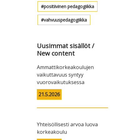
positiivinen pedagogiikka
vahvuuspedagogiikka
Uusimmat sisällöt /
New content
Ammattikorkeakoulujen
vaikuttavuus syntyy
vuorovaikutuksessa
21.5.2026
Yhteisöllisesti arvoa luova
korkeakoulu