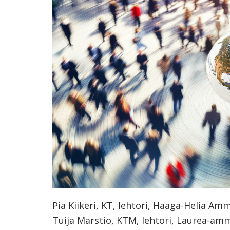
ammattik
koskevas
tutkimuks
kaikille
kiinnostun
Pia Kiikeri, KT, lehtori, Haaga-Helia Am
Tuija Marstio, KTM, lehtori, Laurea-am