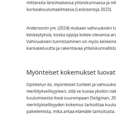
mittareita länsimaisessa yhteiskunnassa ja ni
korkeakoulumaailmassa (Leskisenoja 2023).
Andersonin ym. (2024) mukaan vahvuuksien tu
keskeytyksiä, koska oppija kokee olevansa arv
Vahvuuksien tunnistaminen on myös keskeinen tai
kansalaisuutta ja rakentavaa yhteiskunnallist
Myönteiset kokemukset luovat 
Opiskelun ilo, myönteiset tunteet ja vahvuuksie
merkityksellisyyteen, sillä se kuvaa yksilön 
kuulumisesta itseä suurempaan (Seligman, 2
merkityksellisyyden kokemus tarkoittaa kuul
palvelemista, mikä antaa elämälle tarkoitusta