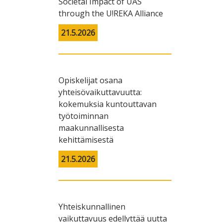
Societal Impact of UAS
through the U!REKA Alliance
21.5.2026
Opiskelijat osana
yhteisövaikuttavuutta:
kokemuksia kuntouttavan
työtoiminnan
maakunnallisesta
kehittämisestä
21.5.2026
Yhteiskunnallinen
vaikuttavuus edellyttää uutta