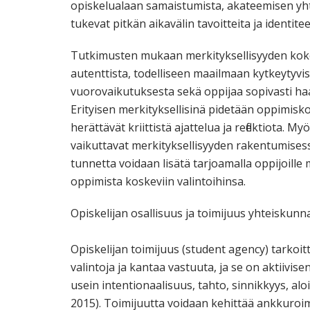
opiskelualaan samaistumista, akateemisen yhtei
tukevat pitkän aikavälin tavoitteita ja identitee
Tutkimusten mukaan merkityksellisyyden ko
autenttista, todelliseen maailmaan kytkeytyvis
vuorovaikutuksesta sekä oppijaa sopivasti haas
Erityisen merkityksellisinä pidetään oppimiskok
herättävät kriittistä ajattelua ja reflektiota. M
vaikuttavat merkityksellisyyden rakentumises
tunnetta voidaan lisätä tarjoamalla oppijoill
oppimista koskeviin valintoihinsa.
Opiskelijan osallisuus ja toimijuus yhteiskunn
Opiskelijan toimijuus (student agency) tarkoi
valintoja ja kantaa vastuuta, ja se on aktiivise
usein intentionaalisuus, tahto, sinnikkyys, alo
2015). Toimijuutta voidaan kehittää ankkuroima