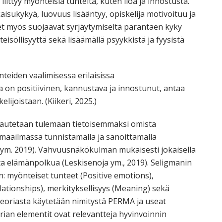
 liittyy myönteisiä tunteita, kuten iloa ja innostusta.
sukykyä, luovuus lisääntyy, opiskelija motivoituu ja
t myös suojaavat syrjäytymiseltä parantaen kyky
isöllisyyttä sekä lisäämällä psyykkistä ja fyysistä
teiden vaalimisessa erilaisissa
a on positiivinen, kannustava ja innostunut, antaa
lijoistaan. (Kiikeri, 2025.)
 autetaan tulemaan tietoisemmaksi omista
maailmassa tunnistamalla ja sanoittamalla
 ym. 2019). Vahvuusnäkökulman mukaisesti jokaisella
ta elämänpolkua (Leskisenoja ym., 2019). Seligmanin
n: myönteiset tunteet (Positive emotions),
ationships), merkityksellisyys (Meaning) sekä
eoriasta käytetään nimitystä PERMA ja useat
ian elementit ovat relevantteja hyvinvoinnin