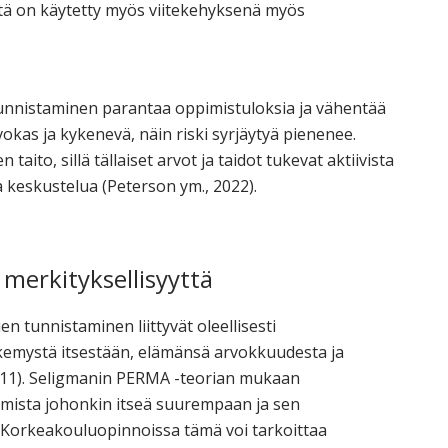
itä on käytetty myös viitekehyksenä myös
nnistaminen parantaa oppimistuloksia ja vähentää
okas ja kykenevä, näin riski syrjäytyä pienenee.
to, sillä tällaiset arvot ja taidot tukevat aktiivista
a keskustelua (Peterson ym., 2022).
merkityksellisyyttä
n tunnistaminen liittyvät oleellisesti
näkemystä itsestään, elämänsä arvokkuudesta ja
011). Seligmanin PERMA -teorian mukaan
umista johonkin itseä suurempaan ja sen
. Korkeakouluopinnoissa tämä voi tarkoittaa