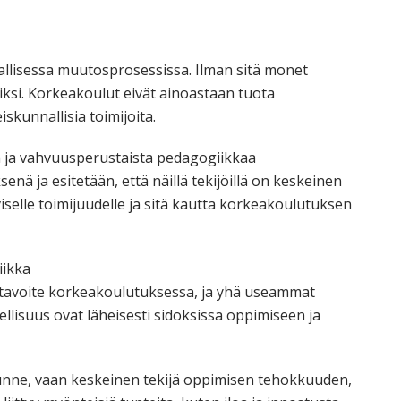
allisessa muutosprosessissa. Ilman sitä monet
iksi. Korkeakoulut eivät ainoastaan tuota
skunnallisia toimijoita.
oa ja vahvuusperustaista pedagogiikkaa
 ja esitetään, että näillä tekijöillä on keskeinen
viselle toimijuudelle ja sitä kautta korkeakoulutuksen
iikka
ä tavoite korkeakoulutuksessa, ja yhä useammat
ellisuus ovat läheisesti sidoksissa oppimiseen ja
 tunne, vaan keskeinen tekijä oppimisen tehokkuuden,