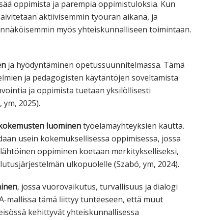
isää oppimista ja parempia oppimistuloksia. Kun
ivitetään aktiivisemmin työuran aikana, ja
dennäköisemmin myös yhteiskunnalliseen toimintaan.
en
ja hyödyntäminen opetussuunnitelmassa. Tämä
lmien ja pedagogisten käytäntöjen soveltamista
vointia ja oppimista tuetaan yksilöllisesti
 ym, 2025).
kokemusten luominen
työelämäyhteyksien kautta.
daan usein kokemuksellisessa oppimisessa, jossa
älähtöinen oppiminen koetaan merkitykselliseksi,
ulutusjärjestelmän ulkopuolelle (Szabó, ym, 2024).
minen
, jossa vuorovaikutus, turvallisuus ja dialogi
-mallissa tämä liittyy tunteeseen, että muut
eisössä kehittyvät yhteiskunnallisessa