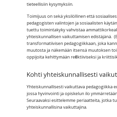
tieteellisiin kysymyksiin.
Toimijuus on sekä yksilöllinen että sosiaalise
pedagogisten valintojen ja sosiaalisten käytä
tuettu toimintakyky vahvistaa ammattikorkeako
yhteiskunnallisen vaikuttamisen edistäjänä. (
transformatiivisen pedagogiikkaan, joka kann
muutosta ja näkemään itsensä muutoksen toimi
oppijoita kehittymään reflektiiviseksi ja kriittisik
Kohti yhteiskunnallisesti vaik
Yhteiskunnallisesti vaikuttava pedagogiikka ed
jossa hyvinvointi ja opiskelun ilo ymmärretää
Seuraavaksi esittelemme periaatteita, jotka 
yhteiskunnallisina vaikuttajina.