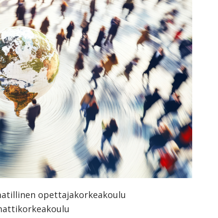
orkeakoulutusta
ta
esta
eille.
matillinen opettajakorkeakoulu
mattikorkeakoulu