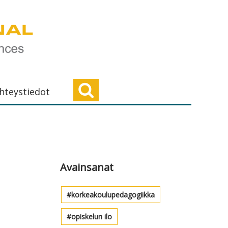
hteystiedot
Ensisijainen
sivupalkki
Avainsanat
korkeakoulupedagogiikka
opiskelun ilo