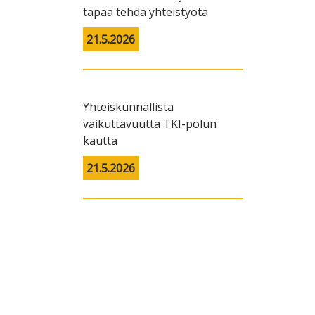
tapaa tehdä yhteistyötä
21.5.2026
Yhteiskunnallista
vaikuttavuutta TKI-polun
kautta
21.5.2026