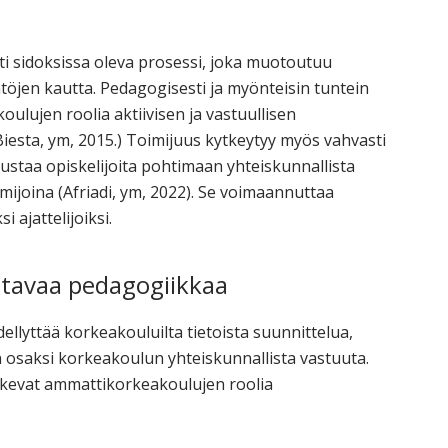
sti sidoksissa oleva prosessi, joka muotoutuu
ntöjen kautta. Pedagogisesti ja myönteisin tuntein
ulujen roolia aktiivisen ja vastuullisen
Biesta, ym, 2015.) Toimijuus kytkeytyy myös vahvasti
ustaa opiskelijoita pohtimaan yhteiskunnallista
joina (Afriadi, ym, 2022). Se voimaannuttaa
si ajattelijoiksi.
uttavaa pedagogiikkaa
ellyttää korkeakouluilta tietoista suunnittelua,
n osaksi korkeakoulun yhteiskunnallista vastuuta.
tukevat ammattikorkeakoulujen roolia