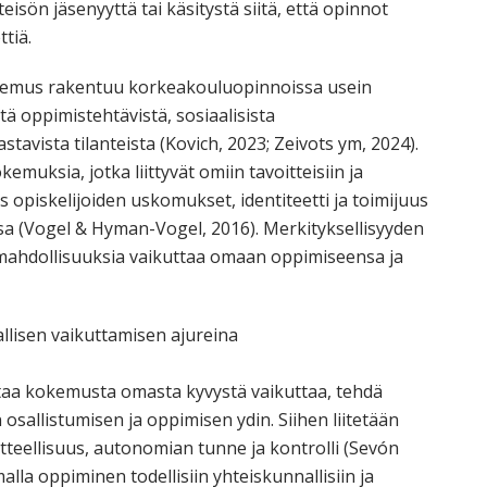
sön jäsenyyttä tai käsitystä siitä, että opinnot
ttiä.
kemus rakentuu korkeakouluopinnoissa usein
tä oppimistehtävistä, sosiaalisista
tavista tilanteista (Kovich, 2023; Zeivots ym, 2024).
emuksia, jotka liittyvät omiin tavoitteisiin ja
yös opiskelijoiden uskomukset, identiteetti ja toimijuus
sa (Vogel & Hyman-Vogel, 2016). Merkityksellisyyden
e mahdollisuuksia vaikuttaa omaan oppimiseensa ja
allisen vaikuttamisen ajureina
ttaa kokemusta omasta kyvystä vaikuttaa, tehdä
n osallistumisen ja oppimisen ydin. Siihen liitetään
itteellisuus, autonomian tunne ja kontrolli (Sevón
lla oppiminen todellisiin yhteiskunnallisiin ja