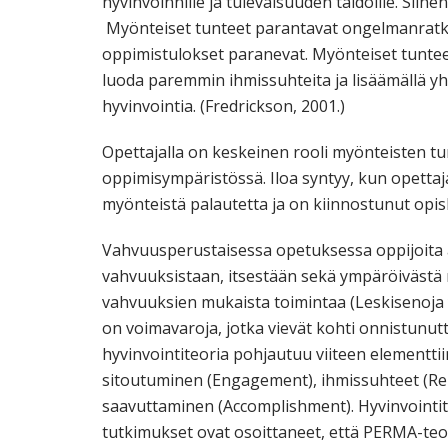
hyvinvoinnille ja tulevaisuuden taidoille. Siihen
Myönteiset tunteet parantavat ongelmanratkai
oppimistulokset paranevat. Myönteiset tuntee
luoda paremmin ihmissuhteita ja lisäämällä yhte
hyvinvointia. (Fredrickson, 2001.)
Opettajalla on keskeinen rooli myönteisten tun
oppimisympäristössä. Iloa syntyy, kun opettaj
myönteistä palautetta ja on kiinnostunut opiske
Vahvuusperustaisessa opetuksessa oppijoita
vahvuuksistaan, itsestään sekä ympäröivästä 
vahvuuksien mukaista toimintaa (Leskisenoja
on voimavaroja, jotka vievät kohti onnistunut
hyvinvointiteoria pohjautuu viiteen elementtii
sitoutuminen (Engagement), ihmissuhteet (Rel
saavuttaminen (Accomplishment). Hyvinvointit
tutkimukset ovat osoittaneet, että PERMA-teor