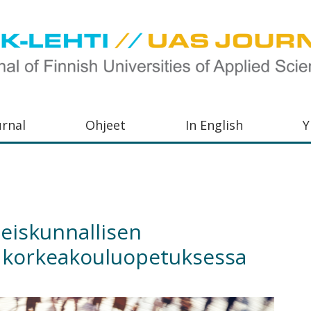
urnal
Ohjeet
In English
Y
orkeakoulujen
aisu,
orkeakoulujen
iskunnallisen
,
a korkeakouluopetuksessa
s-
otoiminnasta