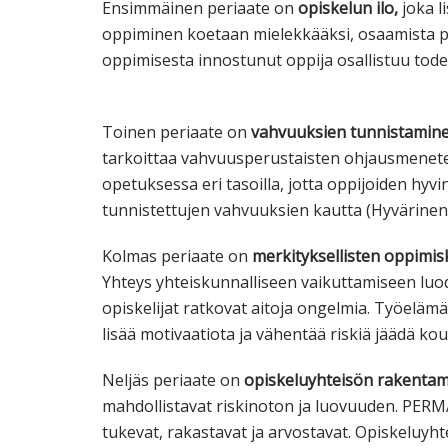
Ensimmäinen periaate on
opiskelun ilo,
joka l
oppiminen koetaan mielekkääksi, osaamista pä
oppimisesta innostunut oppija osallistuu to
Toinen periaate on
vahvuuksien
tunnistamin
tarkoittaa vahvuusperustaisten ohjausmenete
opetuksessa eri tasoilla, jotta oppijoiden hyvin
tunnistettujen vahvuuksien kautta (Hyvärinen,
Kolmas periaate on
merkityksellisten
oppimis
Yhteys yhteiskunnalliseen vaikuttamiseen luo
opiskelijat ratkovat aitoja ongelmia. Työeläm
lisää motivaatiota ja vähentää riskiä jäädä ko
Neljäs periaate on
opiskeluyhteisön rakenta
mahdollistavat riskinoton ja luovuuden. PERMA
tukevat, rakastavat ja arvostavat. Opiskeluyht