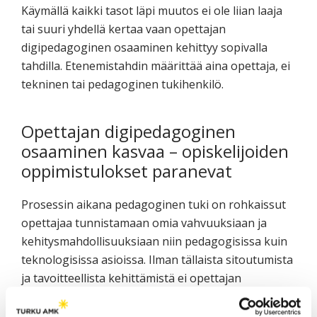
Käymällä kaikki tasot läpi muutos ei ole liian laaja
tai suuri yhdellä kertaa vaan opettajan
digipedagoginen osaaminen kehittyy sopivalla
tahdilla. Etenemistahdin määrittää aina opettaja, ei
tekninen tai pedagoginen tukihenkilö.
Opettajan digipedagoginen
osaaminen kasvaa – opiskelijoiden
oppimistulokset paranevat
Prosessin aikana pedagoginen tuki on rohkaissut
opettajaa tunnistamaan omia vahvuuksiaan ja
kehitysmahdollisuuksiaan niin pedagogisissa kuin
teknologisissa asioissa. Ilman tällaista sitoutumista
ja tavoitteellista kehittämistä ei opettajan
digipedagoginen osaaminen olisi kehittynyt siinä
määrin, mitä se nyt on kehittynyt. Eikä opiskelijoilla