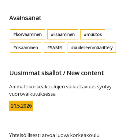
Ensisijainen
sivupalkki
Avainsanat
korvaaminen
lisääminen
muutos
osaaminen
SAMR
uudelleenmäärittely
Uusimmat sisällöt / New content
Ammattikorkeakoulujen vaikuttavuus syntyy
vuorovaikutuksessa
21.5.2026
Yhteisöllisesti arvoa luova korkeakoulu