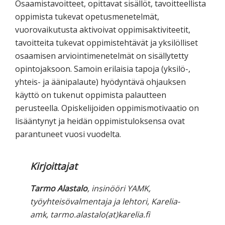
Osaamistavoitteet, opittavat sisällöt, tavoitteellista
oppimista tukevat opetusmenetelmät,
vuorovaikutusta aktivoivat oppimisaktiviteetit,
tavoitteita tukevat oppimistehtävät ja yksilölliset
osaamisen arviointimenetelmät on sisällytetty
opintojaksoon. Samoin erilaisia tapoja (yksilö-,
yhteis- ja äänipalaute) hyödyntävä ohjauksen
käyttö on tukenut oppimista palautteen
perusteella. Opiskelijoiden oppimismotivaatio on
lisääntynyt ja heidän oppimistuloksensa ovat
parantuneet vuosi vuodelta.
Kirjoittajat
Tarmo Alastalo
, insinööri YAMK,
työyhteisövalmentaja ja lehtori, Karelia-
amk, tarmo.alastalo(at)karelia.fi