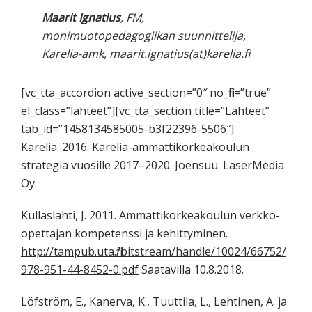
Maarit Ignatius
, FM,
monimuotopedagogiikan suunnittelija,
Karelia-amk, maarit.ignatius(at)karelia.fi
[vc_tta_accordion active_section=”0″ no_fill=”true”
el_class=”lahteet”][vc_tta_section title=”Lähteet”
tab_id=”1458134585005-b3f22396-5506″]
Karelia. 2016. Karelia-ammattikorkeakoulun
strategia vuosille 2017–2020. Joensuu: LaserMedia
Oy.
Kullaslahti, J. 2011. Ammattikorkeakoulun verkko-
opettajan kompetenssi ja kehittyminen.
http://tampub.uta.fi/bitstream/handle/10024/66752/
978-951-44-8452-0.pdf
Saatavilla 10.8.2018.
Löfström, E., Kanerva, K., Tuuttila, L., Lehtinen, A. ja