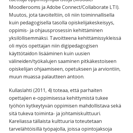
Moodlerooms ja Adobe Connect/Collaborate LTI).
Muutos, jota tavoiteltiin, oli niin toiminnallisella
kuin pedagogisella tasolla opiskelijakeskeisyys,
oppimis- ja ohjausprosessin kehittäminen
yksilöllisemmäksi. Tavoitteena kehittämissykleissä
oli myös opettajan niin digipedagogisen
käyttötaidon lisääminen kuin uusien
välineiden/työkalujen saaminen pitkäkestoiseen
opiskelijan ohjaamiseen, opetukseen ja arviontiin,
muun muassa palautteen antoon.
Kullaslahti (2011, 4) toteaa, että parhaiten
opettajien e-oppimisessa kehittymistä tukee
työhön kytkeytyvän oppimisen mahdollistava sekä
sitä tukeva toiminta- ja johtamiskulttuuri.
Kareliassa tällaista kulttuuria toteutetaan
tarvelähtöisillä työpajolla, joissa opintojaksoja