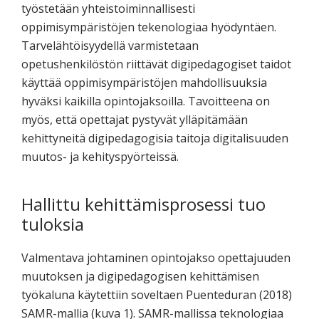
työstetään yhteistoiminnallisesti
oppimisympäristöjen tekenologiaa hyödyntäen.
Tarvelähtöisyydellä varmistetaan
opetushenkilöstön riittävät digipedagogiset taidot
käyttää oppimisympäristöjen mahdollisuuksia
hyväksi kaikilla opintojaksoilla. Tavoitteena on
myös, että opettajat pystyvät ylläpitämään
kehittyneitä digipedagogisia taitoja digitalisuuden
muutos- ja kehityspyörteissä.
Hallittu kehittämisprosessi tuo
tuloksia
Valmentava johtaminen opintojakso opettajuuden
muutoksen ja digipedagogisen kehittämisen
työkaluna käytettiin soveltaen Puenteduran (2018)
SAMR-mallia (kuva 1). SAMR-mallissa teknologiaa