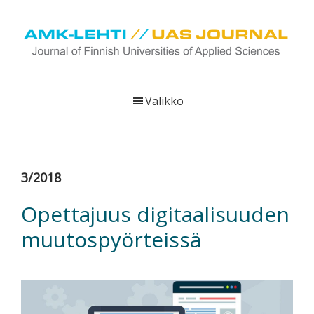
Hyppää
Hyppää
Hyppää
pääsisältöön
ensisijaiseen
alatunnisteeseen
sivupalkkiin
UAS
AMK-
Journal
lehti
Valikko
on
ammattikorkeakoulujen
verkkojulkaisu,
joka
3/2018
viestittää
ammattikorkeakoulujen
Opettajuus digitaalisuuden
tutkimus-,
muutospyörteissä
kehittämis-
ja
innovaatiotoiminnasta
sekä
ammattikorkeakoulutusta