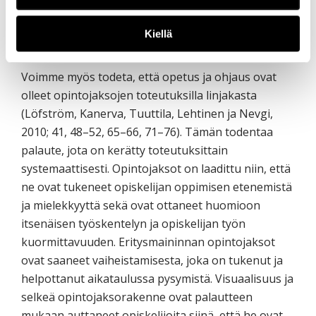
soveltaa osaamistaan sekä jakaa sitä työyhteisössä
kuin myös laajemmin, muun muassa Itä-Suomen
Kiellä
korkeakoulujen yhteisissä koulutustilaisuuksissa.
Voimme myös todeta, että opetus ja ohjaus ovat
olleet opintojaksojen toteutuksilla linjakasta
(Löfström, Kanerva, Tuuttila, Lehtinen ja Nevgi,
2010; 41, 48–52, 65–66, 71–76). Tämän todentaa
palaute, jota on kerätty toteutuksittain
systemaattisesti. Opintojaksot on laadittu niin, että
ne ovat tukeneet opiskelijan oppimisen etenemistä
ja mielekkyyttä sekä ovat ottaneet huomioon
itsenäisen työskentelyn ja opiskelijan työn
kuormittavuuden. Eritysmaininnan opintojaksot
ovat saaneet vaiheistamisesta, joka on tukenut ja
helpottanut aikataulussa pysymistä. Visuaalisuus ja
selkeä opintojaksorakenne ovat palautteen
mukaan auttaneet opiskelijoita siinä, että he ovat