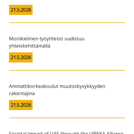
21.5.2026
Monikielinen työyhteisö uudistuu
yhteiskehittämällä
21.5.2026
Ammattikorkeakoulut muutoskyvykkyyden
rakentajina
21.5.2026
Societal Impact of UAS through the U!REKA Alliance