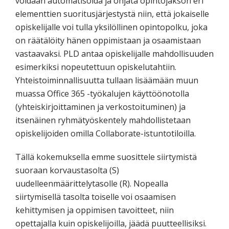
voidaan automatisoida ja ohjata opintojakson eri
elementtien suoritusjärjestystä niin, että jokaiselle
opiskelijalle voi tulla yksilöllinen opintopolku, joka
on räätälöity hänen oppimistaan ja osaamistaan
vastaavaksi. PLD antaa opiskelijalle mahdollisuuden
esimerkiksi nopeutettuun opiskelutahtiin.
Yhteistoiminnallisuutta tullaan lisäämään muun
muassa Office 365 -työkalujen käyttöönotolla
(yhteiskirjoittaminen ja verkostoituminen) ja
itsenäinen ryhmätyöskentely mahdollistetaan
opiskelijoiden omilla Collaborate-istuntotiloilla.
Tällä kokemuksella emme suosittele siirtymistä
suoraan korvaustasolta (S)
uudelleenmäärittelytasolle (R). Nopealla
siirtymisellä tasolta toiselle voi osaamisen
kehittymisen ja oppimisen tavoitteet, niin
opettajalla kuin opiskelijoilla, jäädä puutteellisiksi.