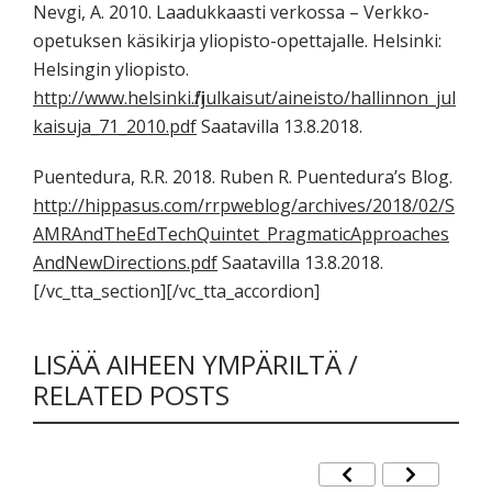
Nevgi, A. 2010. Laadukkaasti verkossa – Verkko-
opetuksen käsikirja yliopisto-opettajalle. Helsinki:
Helsingin yliopisto.
http://www.helsinki.fi/julkaisut/aineisto/hallinnon_jul
kaisuja_71_2010.pdf
Saatavilla 13.8.2018.
Puentedura, R.R. 2018. Ruben R. Puentedura’s Blog.
http://hippasus.com/rrpweblog/archives/2018/02/S
AMRAndTheEdTechQuintet_PragmaticApproaches
AndNewDirections.pdf
Saatavilla 13.8.2018.
[/vc_tta_section][/vc_tta_accordion]
LISÄÄ AIHEEN YMPÄRILTÄ /
RELATED POSTS