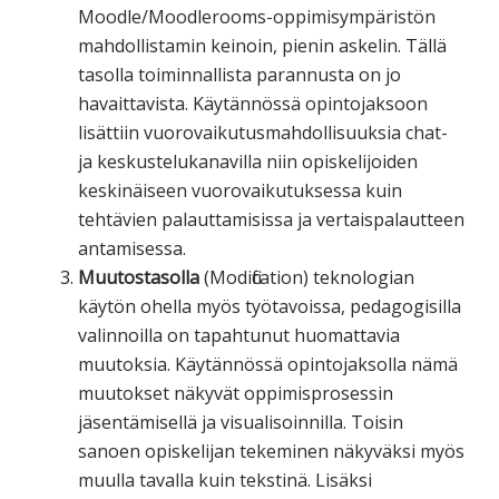
Moodle/Moodlerooms-oppimisympäristön
mahdollistamin keinoin, pienin askelin. Tällä
tasolla toiminnallista parannusta on jo
havaittavista. Käytännössä opintojaksoon
lisättiin vuorovaikutusmahdollisuuksia chat-
ja keskustelukanavilla niin opiskelijoiden
keskinäiseen vuorovaikutuksessa kuin
tehtävien palauttamisissa ja vertaispalautteen
antamisessa.
Muutostasolla
(Modification) teknologian
käytön ohella myös työtavoissa, pedagogisilla
valinnoilla on tapahtunut huomattavia
muutoksia. Käytännössä opintojaksolla nämä
muutokset näkyvät oppimisprosessin
jäsentämisellä ja visualisoinnilla. Toisin
sanoen opiskelijan tekeminen näkyväksi myös
muulla tavalla kuin tekstinä. Lisäksi