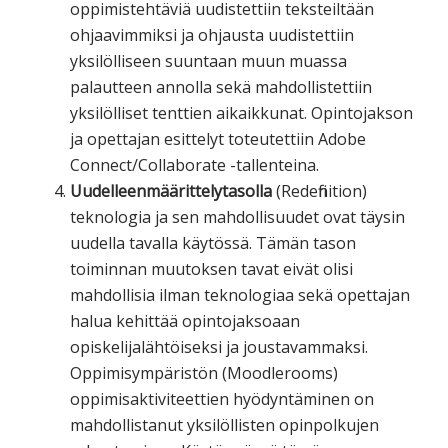
oppimistehtäviä uudistettiin teksteiltään
ohjaavimmiksi ja ohjausta uudistettiin
yksilölliseen suuntaan muun muassa
palautteen annolla sekä mahdollistettiin
yksilölliset tenttien aikaikkunat. Opintojakson
ja opettajan esittelyt toteutettiin Adobe
Connect/Collaborate -tallenteina.
Uudelleenmäärittelytasolla
(Redefinition)
teknologia ja sen mahdollisuudet ovat täysin
uudella tavalla käytössä. Tämän tason
toiminnan muutoksen tavat eivät olisi
mahdollisia ilman teknologiaa sekä opettajan
halua kehittää opintojaksoaan
opiskelijalähtöiseksi ja joustavammaksi.
Oppimisympäristön (Moodlerooms)
oppimisaktiviteettien hyödyntäminen on
mahdollistanut yksilöllisten opinpolkujen