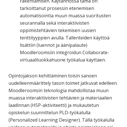
rakentamisen. Käytännössä tämä on
tarkoittanut prosessin etenemisen
automatisointia muun muassa suoritusten
seurannalla sekä interaktiivisten
oppimistehtävien tekemisen uusien
tenttityyppien avulla. Tallenteiden käyttöä
lisättiin (luennot ja äänipalaute)
Moodleroomsiin integroidun Collaborate-
virtuaaliluokkahuone työkalua käyttäen.
Opintojakson kehittäminen toisin sanoen
uudelleenmäärittely tason toimet jatkuvat edelleen.
Moodleroomsin teknologia mahdollistaa muun
muassa interaktiivisten tehtävien ja materiaalien
laadinnan (H5P-aktiviteetti) ja mukautetun
opiskelun suunnittelun PLD-työkalulla
(Personalized Learning Designer). Tällä työkalulla