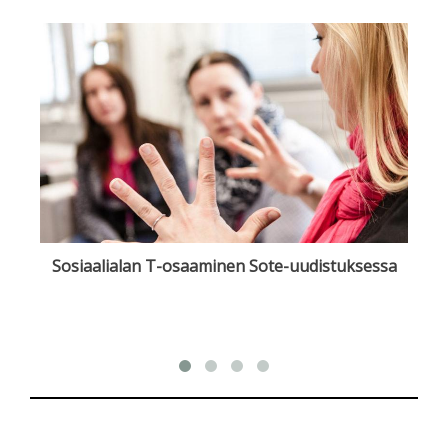
Sosiaalialan T-osaaminen Sote-uudistuksessa
Os