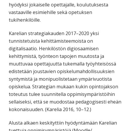
hyödyksi jokaiselle opettajalle, koulutuksesta
vastaaville esimiehille sekä opetuksen
tukihenkilöille.
Karelian strategiakauden 2017–2020 yksi
tunnistetuista kehittämisteemoista on
digitalisaatio. Henkilöstön digiosaamisen
kehittymistä, työnteon tapojen muutosta ja
muuttuvaa opettajuutta tukemalla työyhteisössä
edistetään joustavien opiskelumahdollisuuksien
syntymistä ja monipuolistetaan ympärivuotista
opiskelua. Strategian mukaan kukin opintojakson
toteutus tulee suunnitella oppimisympäristöihin
sellaiseksi, että se muodostaa pedagogisesti eheän
kokonaisuuden. (Karelia 2016, 10–12.)
Alusta alkaen keskityttiin hyödyntämään Karelian
tuettuja oppimisympäristöjä (Moodle/