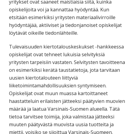
yritykset ovat saaneet maistiaisia siitä, kuinka
opiskelijoita voi ja kannattaa hyödyntää. Kun
etsitään esimerkiksi yritysten materiaalivirroille
hyödyntäjää, aktiiviset ja tiedonjanoiset opiskelijat
löytävät oikeille tiedonlähteille.
Tulevaisuuden kiertotalouskeskukset -hankkeessa
opiskelijat ovat tehneet lukuisia selvityksiä
yritysten tarpeisiin vastaten. Selvitysten tavoitteena
on esimerkiksi kerätä taustatietoja, jota tarvitaan
uusien kiertotalouteen liittyviä
liiketoimintamahdollisuuksien syntymiseen.
Opiskelijat ovat muun muassa kartoittaneet
haastatteluin erilaisten jätteeksi päätyvien muovien
määrää ja laatua Varsinais-Suomen alueella. Tätä
tietoa tarvitsee toimija, joka valmistaa jätteeksi
muuten päätyvästä muovista uusia tuotteita ja
miettii, voisiko se sijoittua Varsinais-Suomeen.