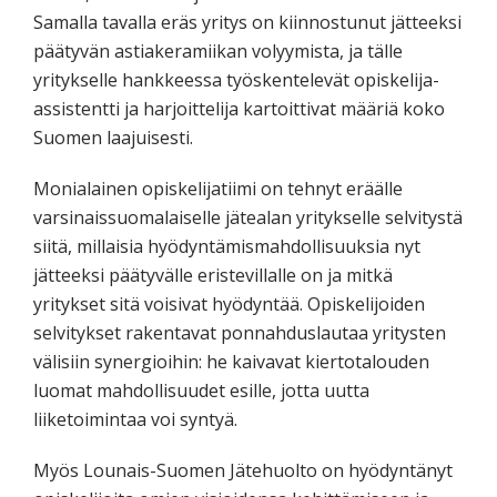
Samalla tavalla eräs yritys on kiinnostunut jätteeksi
päätyvän astiakeramiikan volyymista, ja tälle
yritykselle hankkeessa työskentelevät opiskelija-
assistentti ja harjoittelija kartoittivat määriä koko
Suomen laajuisesti.
Monialainen opiskelijatiimi on tehnyt eräälle
varsinaissuomalaiselle jätealan yritykselle selvitystä
siitä, millaisia hyödyntämismahdollisuuksia nyt
jätteeksi päätyvälle eristevillalle on ja mitkä
yritykset sitä voisivat hyödyntää. Opiskelijoiden
selvitykset rakentavat ponnahduslautaa yritysten
välisiin synergioihin: he kaivavat kiertotalouden
luomat mahdollisuudet esille, jotta uutta
liiketoimintaa voi syntyä.
Myös Lounais-Suomen Jätehuolto on hyödyntänyt