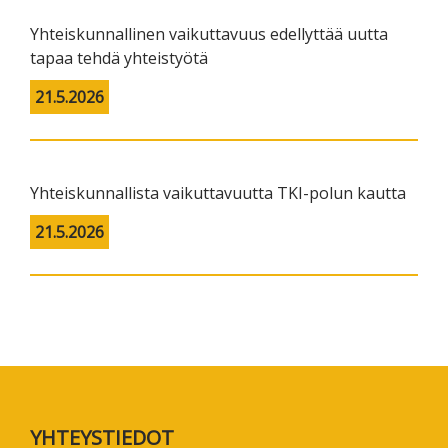
Yhteiskunnallinen vaikuttavuus edellyttää uutta
tapaa tehdä yhteistyötä
21.5.2026
Yhteiskunnallista vaikuttavuutta TKI-polun kautta
21.5.2026
Footer
YHTEYSTIEDOT