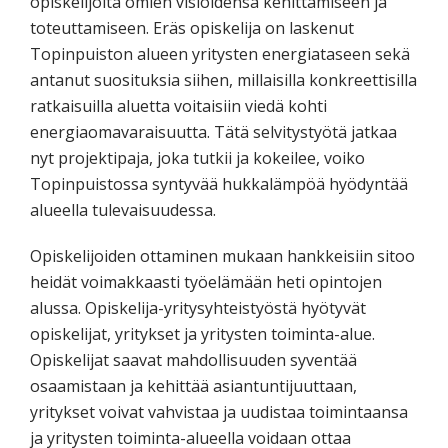
opiskelijoita omien visioidensa kehittämiseen ja
toteuttamiseen. Eräs opiskelija on laskenut
Topinpuiston alueen yritysten energiataseen sekä
antanut suosituksia siihen, millaisilla konkreettisilla
ratkaisuilla aluetta voitaisiin viedä kohti
energiaomavaraisuutta. Tätä selvitystyötä jatkaa
nyt projektipaja, joka tutkii ja kokeilee, voiko
Topinpuistossa syntyvää hukkalämpöä hyödyntää
alueella tulevaisuudessa.
Opiskelijoiden ottaminen mukaan hankkeisiin sitoo
heidät voimakkaasti työelämään heti opintojen
alussa. Opiskelija-yritysyhteistyöstä hyötyvät
opiskelijat, yritykset ja yritysten toiminta-alue.
Opiskelijat saavat mahdollisuuden syventää
osaamistaan ja kehittää asiantuntijuuttaan,
yritykset voivat vahvistaa ja uudistaa toimintaansa
ja yritysten toiminta-alueella voidaan ottaa