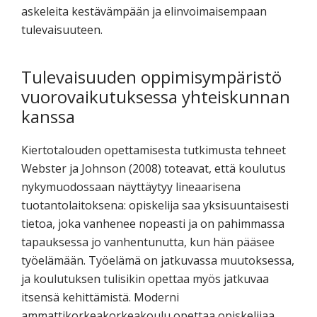
askeleita kestävämpään ja elinvoimaisempaan
tulevaisuuteen.
Tulevaisuuden oppimisympäristö
vuorovaikutuksessa yhteiskunnan
kanssa
Kiertotalouden opettamisesta tutkimusta tehneet
Webster ja Johnson (2008) toteavat, että koulutus
nykymuodossaan näyttäytyy lineaarisena
tuotantolaitoksena: opiskelija saa yksisuuntaisesti
tietoa, joka vanhenee nopeasti ja on pahimmassa
tapauksessa jo vanhentunutta, kun hän pääsee
työelämään. Työelämä on jatkuvassa muutoksessa,
ja koulutuksen tulisikin opettaa myös jatkuvaa
itsensä kehittämistä. Moderni
ammattikorkeakorkeakoulu opettaa opiskelijaa