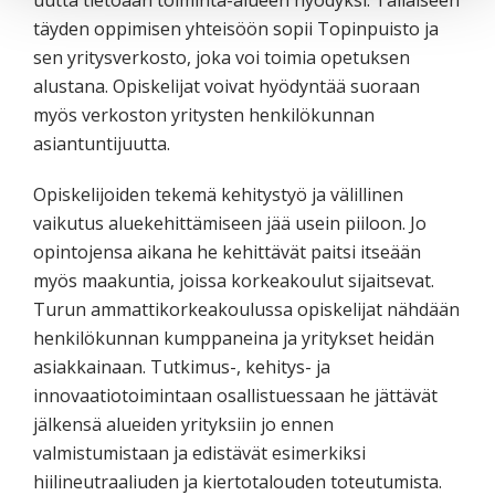
täyden oppimisen yhteisöön sopii Topinpuisto ja
sen yritysverkosto, joka voi toimia opetuksen
alustana. Opiskelijat voivat hyödyntää suoraan
myös verkoston yritysten henkilökunnan
asiantuntijuutta.
Opiskelijoiden tekemä kehitystyö ja välillinen
vaikutus aluekehittämiseen jää usein piiloon. Jo
opintojensa aikana he kehittävät paitsi itseään
myös maakuntia, joissa korkeakoulut sijaitsevat.
Turun ammattikorkeakoulussa opiskelijat nähdään
henkilökunnan kumppaneina ja yritykset heidän
asiakkainaan. Tutkimus-, kehitys- ja
innovaatiotoimintaan osallistuessaan he jättävät
jälkensä alueiden yrityksiin jo ennen
valmistumistaan ja edistävät esimerkiksi
hiilineutraaliuden ja kiertotalouden toteutumista.