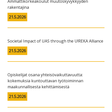
Ammattikorkeakoulut muutoskyvykkyyden
rakentajina
21.5.2026
Societal Impact of UAS through the U!REKA Alliance
21.5.2026
Opiskelijat osana yhteisövaikuttavuutta:
kokemuksia kuntouttavan työtoiminnan
maakunnallisesta kehittämisestä
21.5.2026