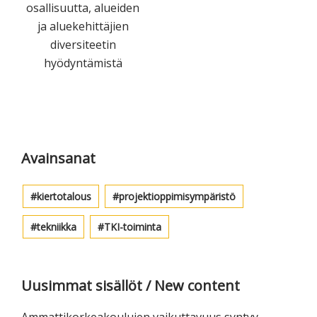
osallisuutta, alueiden
ja aluekehittäjien
diversiteetin
hyödyntämistä
Ensisijainen
sivupalkki
Avainsanat
kiertotalous
projektioppimisympäristö
tekniikka
TKI-toiminta
Uusimmat sisällöt / New content
Ammattikorkeakoulujen vaikuttavuus syntyy