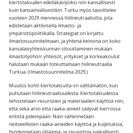
kiertotalouden edelläkävijöiksi niin kansallisesti
kuin kansainvälisestikin. Turku myös tavoittelee
vuoteen 2029 mennessä hiilineutraaliutta, jota
edistetään aktiivisella ilmasto- ja
ympäristöpolitiikalla. Strategiat on kirjattu
ilmastosuunnitelmaan, ja yhtenä keinona on koko
kansalaisyhteiskunnan sitouttaminen mukaan
ilmastotyöhön: yhteisöt, yritykset ja korkeakoulut
halutaan mukaan toteuttamaan hiilineutraalia
Turkua. (Ilmastosuunnitelma 2029.)
Muutos kohti kiertotaloutta on välttämätön, kun
puhutaan hiilineutraaliuudesta. Kiertotaloudessa
tehostetaan resurssien ja materiaalien käyttöä niin,
että sekä arvo että raaka-aineet säilyvät kierrossa
entistä pidempään. Näin vähennetään
neitseellisten raaka-aineiden käyttöä ja kuljetuksia,
hyödynnetään ylijäämä- ja sivuvirtoja paikallisesti.