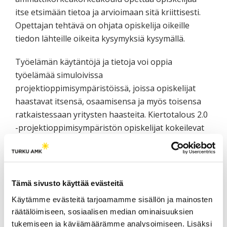
itse etsimään tietoa ja arvioimaan sitä kriittisesti.
Opettajan tehtävä on ohjata opiskelija oikeille
tiedon lähteille oikeita kysymyksiä kysymällä.
Työelämän käytäntöjä ja tietoja voi oppia
työelämää simuloivissa
projektioppimisympäristöissä, joissa opiskelijat
haastavat itsensä, osaamisensa ja myös toisensa
ratkaistessaan yritysten haasteita. Kiertotalous 2.0
-projektioppimisympäristön opiskelijat kokeilevat
konsultin saappaita ja työskentelevät alueen ja sen
yritysten menestymisen eteen. Esimerkiksi
yhteistyö Topinpuiston kanssa avaa
mahdollisuuksia erilaisille oppimisen menetelmille.
Tämä sivusto käyttää evästeitä
Kiertotalouden opetus voidaan viedä koulun
Käytämme evästeitä tarjoamamme sisällön ja mainosten
seinien sisältä itse kentälle. Topinpuisto tarjoaa
räätälöimiseen, sosiaalisen median ominaisuuksien
mahdollisuuden esimerkiksi hukkalämmön ja
tukemiseen ja kävijämäärämme analysoimiseen. Lisäksi