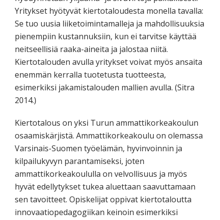
Yritykset hyötyvät kiertotaloudesta monella tavalla:
Se tuo uusia liiketoimintamalleja ja mahdollisuuksia
pienempiin kustannuksiin, kun ei tarvitse käyttää
neitseellisiä raaka-aineita ja jalostaa niitä.
Kiertotalouden avulla yritykset voivat myös ansaita
enemmän kerralla tuotetusta tuotteesta,
esimerkiksi jakamistalouden mallien avulla. (Sitra
2014.)
Kiertotalous on yksi Turun ammattikorkeakoulun
osaamiskärjistä. Ammattikorkeakoulu on olemassa
Varsinais-Suomen työelämän, hyvinvoinnin ja
kilpailukyvyn parantamiseksi, joten
ammattikorkeakoululla on velvollisuus ja myös
hyvät edellytykset tukea aluettaan saavuttamaan
sen tavoitteet. Opiskelijat oppivat kiertotaloutta
innovaatiopedagogiikan keinoin esimerkiksi