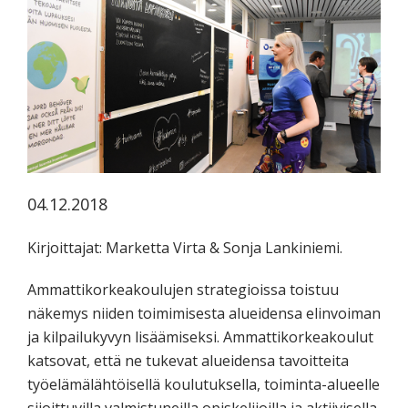
koskevasta
tutkimuksesta
kaikille
kiinnostuneille.
04.12.2018
Kirjoittajat: Marketta Virta & Sonja Lankiniemi.
Ammattikorkeakoulujen strategioissa toistuu
näkemys niiden toimimisesta alueidensa elinvoiman
ja kilpailukyvyn lisäämiseksi. Ammattikorkeakoulut
katsovat, että ne tukevat alueidensa tavoitteita
työelämälähtöisellä koulutuksella, toiminta-alueelle
sijoittuvilla valmistuneilla opiskelijoilla ja aktiivisella