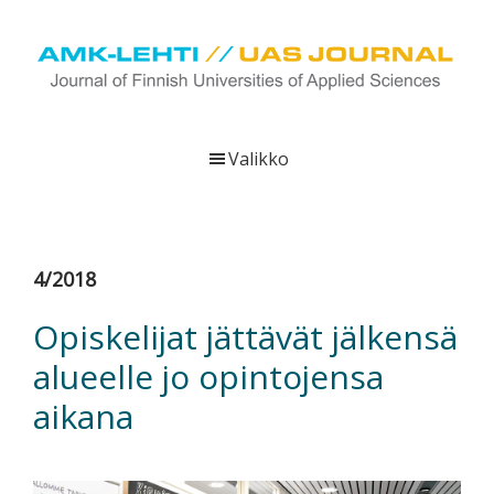
Hyppää
Hyppää
Hyppää
pääsisältöön
ensisijaiseen
alatunnisteeseen
sivupalkkiin
UAS
AMK-
Journal
lehti
Valikko
on
ammattikorkeakoulujen
verkkojulkaisu,
joka
4/2018
viestittää
ammattikorkeakoulujen
Opiskelijat jättävät jälkensä
tutkimus-,
alueelle jo opintojensa
kehittämis-
ja
aikana
innovaatiotoiminnasta
sekä
ammattikorkeakoulutusta