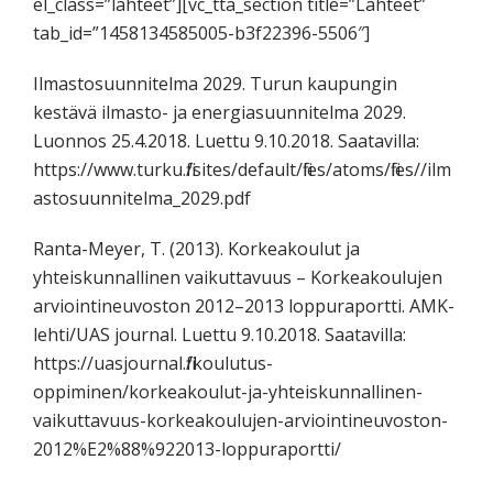
el_class=”lahteet”][vc_tta_section title=”Lähteet”
tab_id=”1458134585005-b3f22396-5506″]
Ilmastosuunnitelma 2029. Turun kaupungin
kestävä ilmasto- ja energiasuunnitelma 2029.
Luonnos 25.4.2018. Luettu 9.10.2018. Saatavilla:
https://www.turku.fi/sites/default/files/atoms/files//ilm
astosuunnitelma_2029.pdf
Ranta-Meyer, T. (2013). Korkeakoulut ja
yhteiskunnallinen vaikuttavuus – Korkeakoulujen
arviointineuvoston 2012–2013 loppuraportti. AMK-
lehti/UAS journal. Luettu 9.10.2018. Saatavilla:
https://uasjournal.fi/koulutus-
oppiminen/korkeakoulut-ja-yhteiskunnallinen-
vaikuttavuus-korkeakoulujen-arviointineuvoston-
2012%E2%88%922013-loppuraportti/