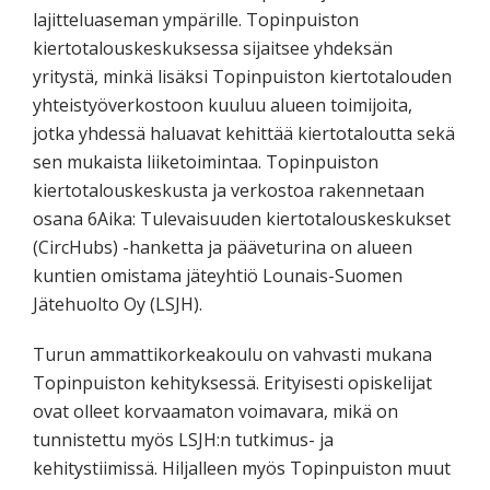
lajitteluaseman ympärille. Topinpuiston
kiertotalouskeskuksessa sijaitsee yhdeksän
yritystä, minkä lisäksi Topinpuiston kiertotalouden
yhteistyöverkostoon kuuluu alueen toimijoita,
jotka yhdessä haluavat kehittää kiertotaloutta sekä
sen mukaista liiketoimintaa. Topinpuiston
kiertotalouskeskusta ja verkostoa rakennetaan
osana 6Aika: Tulevaisuuden kiertotalouskeskukset
(CircHubs) -hanketta ja pääveturina on alueen
kuntien omistama jäteyhtiö Lounais-Suomen
Jätehuolto Oy (LSJH).
Turun ammattikorkeakoulu on vahvasti mukana
Topinpuiston kehityksessä. Erityisesti opiskelijat
ovat olleet korvaamaton voimavara, mikä on
tunnistettu myös LSJH:n tutkimus- ja
kehitystiimissä. Hiljalleen myös Topinpuiston muut