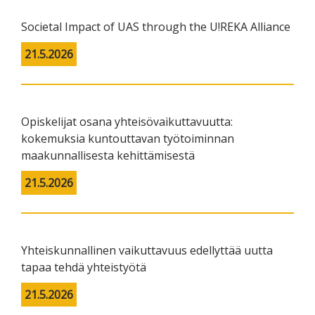
Societal Impact of UAS through the U!REKA Alliance
21.5.2026
Opiskelijat osana yhteisövaikuttavuutta:
kokemuksia kuntouttavan työtoiminnan
maakunnallisesta kehittämisestä
21.5.2026
Yhteiskunnallinen vaikuttavuus edellyttää uutta
tapaa tehdä yhteistyötä
21.5.2026