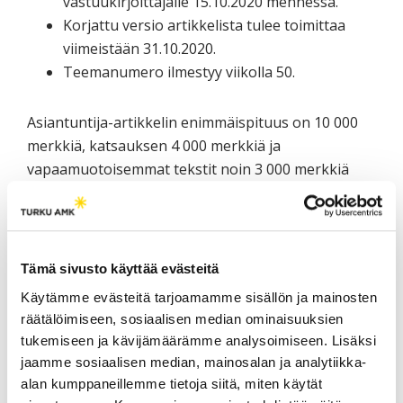
vastuukirjoittajalle 15.10.2020 mennessä.
Korjattu versio artikkelista tulee toimittaa
viimeistään 31.10.2020.
Teemanumero ilmestyy viikolla 50.
Asiantuntija-artikkelin enimmäispituus on 10 000
merkkiä, katsauksen 4 000 merkkiä ja
vapaamuotoisemmat tekstit noin 3 000 merkkiä
(sis. välimerkit). Tarkemmat kirjoittajaohjeet
löytyvät www-osoitteesta
https://uasjournal.fi/kirjoita-lehteen/kirjoitusohjeet/
Tämä sivusto käyttää evästeitä
Teemanumeron toimittajat ovat Liisa
Käytämme evästeitä tarjoamamme sisällön ja mainosten
Marttila/TAMK, Jaana Kullaslahti/HAMK, Anne
räätälöimiseen, sosiaalisen median ominaisuuksien
Rouhelo/ Turku AMK, Arja Räinä-Räsänen/Oamk,
tukemiseen ja kävijämäärämme analysoimiseen. Lisäksi
Taina Kilpinen/Laurea ja Tina Lauronen/Opiskelun
jaamme sosiaalisen median, mainosalan ja analytiikka-
ja koulutuksen tutkimussäätiö AMKista uralle –
alan kumppaneillemme tietoja siitä, miten käytät
uraseurantatiedot käyttöön -ESR-hankkeesta.