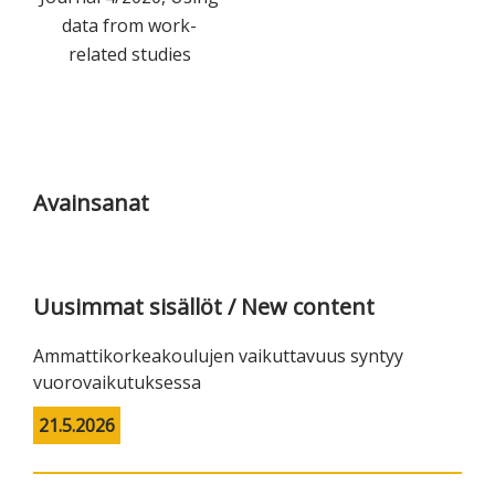
data from work-
related studies
Ensisijainen
sivupalkki
Avainsanat
Uusimmat sisällöt / New content
Ammattikorkeakoulujen vaikuttavuus syntyy
vuorovaikutuksessa
21.5.2026