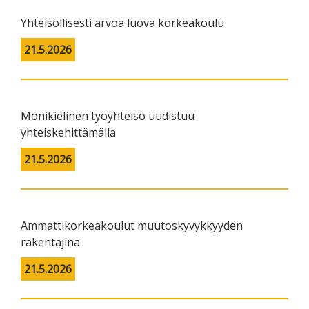
Yhteisöllisesti arvoa luova korkeakoulu
21.5.2026
Monikielinen työyhteisö uudistuu
yhteiskehittämällä
21.5.2026
Ammattikorkeakoulut muutoskyvykkyyden
rakentajina
21.5.2026