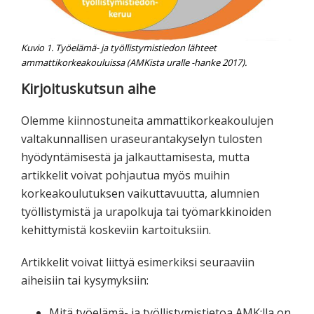
Kuvio 1. Työelämä- ja työllistymistiedon lähteet
ammattikorkeakouluissa (AMKista uralle -hanke 2017).
Kirjoituskutsun aihe
Olemme kiinnostuneita ammattikorkeakoulujen
valtakunnallisen uraseurantakyselyn tulosten
hyödyntämisestä ja jalkauttamisesta, mutta
artikkelit voivat pohjautua myös muihin
korkeakoulutuksen vaikuttavuutta, alumnien
työllistymistä ja urapolkuja tai työmarkkinoiden
kehittymistä koskeviin kartoituksiin.
Artikkelit voivat liittyä esimerkiksi seuraaviin
aiheisiin tai kysymyksiin:
Mitä työelämä- ja työllistymistietoa AMK:lla on