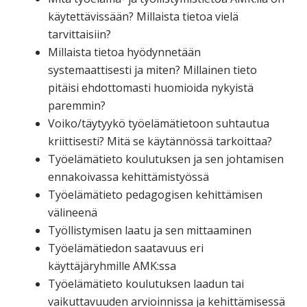
käytettävissään? Millaista tietoa vielä
tarvittaisiin?
Millaista tietoa hyödynnetään
systemaattisesti ja miten? Millainen tieto
pitäisi ehdottomasti huomioida nykyistä
paremmin?
Voiko/täytyykö työelämätietoon suhtautua
kriittisesti? Mitä se käytännössä tarkoittaa?
Työelämätieto koulutuksen ja sen johtamisen
ennakoivassa kehittämistyössä
Työelämätieto pedagogisen kehittämisen
välineenä
Työllistymisen laatu ja sen mittaaminen
Työelämätiedon saatavuus eri
käyttäjäryhmille AMK:ssa
Työelämätieto koulutuksen laadun tai
vaikuttavuuden arvioinnissa ja kehittämisessä