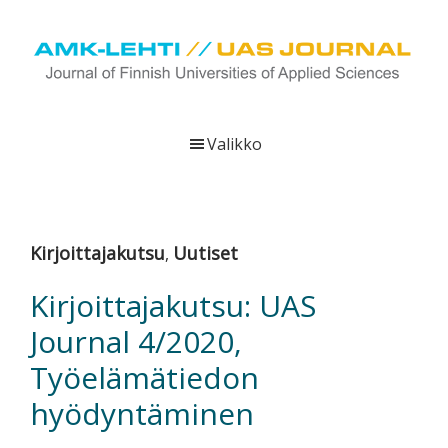
Hyppää
Hyppää
Hyppää
pääsisältöön
ensisijaiseen
alatunnisteeseen
sivupalkkiin
UAS
AMK-
Journal
lehti
Valikko
on
ammattikorkeakoulujen
verkkojulkaisu,
joka
Kirjoittajakutsu
Uutiset
,
viestittää
ammattikorkeakoulujen
Kirjoittajakutsu: UAS
tutkimus-,
Journal 4/2020,
kehittämis-
ja
Työelämätiedon
innovaatiotoiminnasta
hyödyntäminen
sekä
ammattikorkeakoulutusta