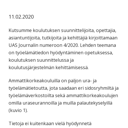
koskevasta
tutkimuksesta
11.02.2020
kaikille
kiinnostuneille.
Kutsumme koulutuksen suunnittelijoita, opettajia,
asiantuntijoita, tutkijoita ja kehittäjiä kirjoittamaan
UAS Journalin numeroon 4/2020. Lehden teemana
on työelämätiedon hyödyntäminen opetuksessa,
koulutuksen suunnittelussa ja
koulutusjärjestelmän kehittämisessä.
Ammattikorkeakouluilla on paljon ura- ja
työelämätietoutta, jota saadaan eri sidosryhmiltä ja
työelämäverkostoilta sekä ammattikorkeakoulujen
omilla uraseurannoilla ja muilla palautekyselyillä
(kuvio 1).
Tietoja ei kuitenkaan vielä hyödynnetä