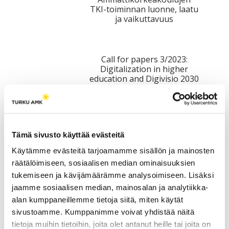
TKI-toiminnan luonne, laatu
ja vaikuttavuus
Call for papers 3/2023:
Digitalization in higher
education and Digivisio 2030
Kirjoittajakutsu 3/2023:
Korkeakoulutuksen
Tämä sivusto käyttää evästeitä
digitalisaatio ja DigiVisio
2030
Käytämme evästeitä tarjoamamme sisällön ja mainosten
räätälöimiseen, sosiaalisen median ominaisuuksien
tukemiseen ja kävijämäärämme analysoimiseen. Lisäksi
Call for papers 2/2023:
jaamme sosiaalisen median, mainosalan ja analytiikka-
Leadership & management,
alan kumppaneillemme tietoja siitä, miten käytät
administration, and quality
sivustoamme. Kumppanimme voivat yhdistää näitä
in universities of applied
tietoja muihin tietoihin, joita olet antanut heille tai joita on
sciences