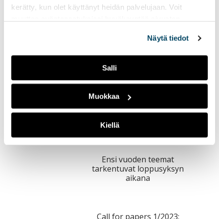
kerätty, kun olet käyttänyt heidän palvelujaan. Voit
muuttaa evästeasetuksiesi hyväksyntää sivuston
alalaidassa olevasta
Evästeasetukset
linkistä.
Kirjoittajakutsu 2/2023:
Näytä tiedot
Johtaminen, hallinto ja laatu
korkeakouluissa
Salli
Muokkaa
Kiellä
Ensi vuoden teemat
tarkentuvat loppusyksyn
aikana
Call for papers 1/2023: