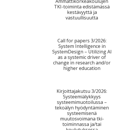
Ammattikorkeakoulujen
tutkimuksesta
TKI-toiminta edistämässä
kestävyyttä ja
kaikille
vastuullisuutta
kiinnostuneille.
Call for papers 3/2026:
System Intelligence in
SystemDesign – Utilizing AI
as a systemic driver of
change in research and/or
higher education
Kirjoittajakutsu 3/2026:
Systeemiälykkyys
systeemimuotoilussa –
tekoälyn hyödyntäminen
systeemisenä
muutosvoimana tki-
toiminnassa ja/tai
koulutuksessa