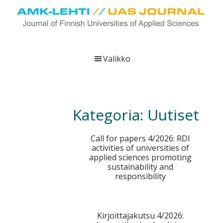
Hyppää
Hyppää
Hyppää
pääsisältöön
ensisijaiseen
alatunnisteeseen
sivupalkkiin
UAS
AMK-
Journal
lehti
Valikko
on
ammattikorkeakoulujen
verkkojulkaisu,
joka
Kategoria:
Uutiset
viestittää
ammattikorkeakoulujen
Call for papers 4/2026: RDI
tutkimus-,
activities of universities of
kehittämis-
applied sciences promoting
sustainability and
ja
responsibility
innovaatiotoiminnasta
sekä
ammattikorkeakoulutusta
Kirjoittajakutsu 4/2026:
koskevasta