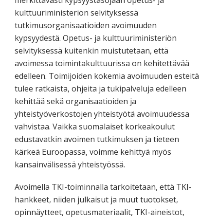
kulttuuriministeriön selvityksessä
tutkimusorganisaatioiden avoimuuden
kypsyydestä. Opetus- ja kulttuuriministeriön
selvityksessä kuitenkin muistutetaan, että
avoimessa toimintakulttuurissa on kehitettävää
edelleen. Toimijoiden kokemia avoimuuden esteitä
tulee ratkaista, ohjeita ja tukipalveluja edelleen
kehittää sekä organisaatioiden ja
yhteistyöverkostojen yhteistyötä avoimuudessa
vahvistaa. Vaikka suomalaiset korkeakoulut
edustavatkin avoimen tutkimuksen ja tieteen
kärkeä Euroopassa, voimme kehittyä myös
kansainvälisessä yhteistyössä.
Avoimella TKI-toiminnalla tarkoitetaan, että TKI-
hankkeet, niiden julkaisut ja muut tuotokset,
opinnäytteet, opetusmateriaalit, TKI-aineistot,