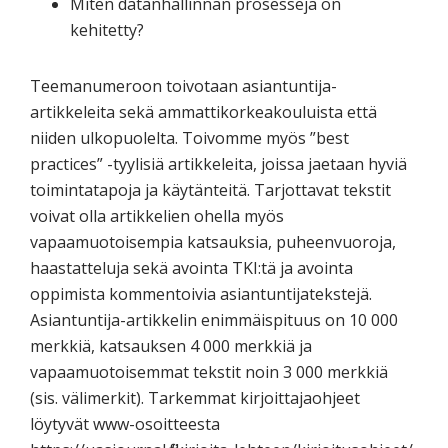
Miten datanhallinnan prosesseja on
kehitetty?
Teemanumeroon toivotaan asiantuntija-
artikkeleita sekä ammattikorkeakouluista että
niiden ulkopuolelta. Toivomme myös ”best
practices” -tyylisiä artikkeleita, joissa jaetaan hyviä
toimintatapoja ja käytänteitä. Tarjottavat tekstit
voivat olla artikkelien ohella myös
vapaamuotoisempia katsauksia, puheenvuoroja,
haastatteluja sekä avointa TKI:tä ja avointa
oppimista kommentoivia asiantuntijatekstejä.
Asiantuntija-artikkelin enimmäispituus on 10 000
merkkiä, katsauksen 4 000 merkkiä ja
vapaamuotoisemmat tekstit noin 3 000 merkkiä
(sis. välimerkit). Tarkemmat kirjoittajaohjeet
löytyvät www-osoitteesta