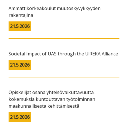
Ammattikorkeakoulut muutoskyvykkyyden
rakentajina
21.5.2026
Societal Impact of UAS through the U!REKA Alliance
21.5.2026
Opiskelijat osana yhteisövaikuttavuutta:
kokemuksia kuntouttavan työtoiminnan
maakunnallisesta kehittämisestä
21.5.2026