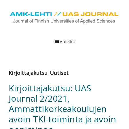
Hyppää
Hyppää
Hyppää
pääsisältöön
ensisijaiseen
alatunnisteeseen
sivupalkkiin
UAS
AMK-
Journal
lehti
Valikko
on
ammattikorkeakoulujen
verkkojulkaisu,
joka
Kirjoittajakutsu
Uutiset
,
viestittää
ammattikorkeakoulujen
Kirjoittajakutsu: UAS
tutkimus-,
Journal 2/2021,
kehittämis-
ja
Ammattikorkeakoulujen
innovaatiotoiminnasta
avoin TKI-toiminta ja avoin
sekä
ammattikorkeakoulutusta