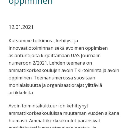
oppiminen
koskevasta
tutkimuksesta
kaikille
12.01.2021
kiinnostuneille.
Kutsumme tutkimus-, kehitys- ja
innovaatiotoiminnan sekä avoimen oppimisen
asiantuntijoita kirjoittamaan UAS Journalin
numeroon 2/2021. Lehden teemana on
ammattikorkeakoulujen avoin TKI-toiminta ja avoin
oppiminen. Teemanumerossa suositaan
monialaisuutta ja organisaatiorajat ylittäviä
artikkeleita.
Avoin toimintakulttuuri on kehittynyt
ammattikorkeakouluissa muutaman vuoden aikana
huimasti. Ammattikorkeakoulut paransivat
merkittävästi kypsyystasojaan opetus- ja