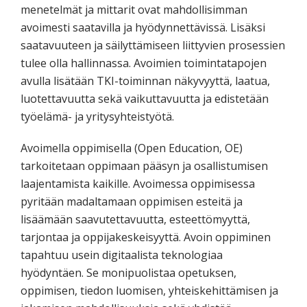
menetelmät ja mittarit ovat mahdollisimman
avoimesti saatavilla ja hyödynnettävissä. Lisäksi
saatavuuteen ja säilyttämiseen liittyvien prosessien
tulee olla hallinnassa. Avoimien toimintatapojen
avulla lisätään TKI-toiminnan näkyvyyttä, laatua,
luotettavuutta sekä vaikuttavuutta ja edistetään
työelämä- ja yritysyhteistyötä.
Avoimella oppimisella (Open Education, OE)
tarkoitetaan oppimaan pääsyn ja osallistumisen
laajentamista kaikille. Avoimessa oppimisessa
pyritään madaltamaan oppimisen esteitä ja
lisäämään saavutettavuutta, esteettömyyttä,
tarjontaa ja oppijakeskeisyyttä. Avoin oppiminen
tapahtuu usein digitaalista teknologiaa
hyödyntäen. Se monipuolistaa opetuksen,
oppimisen, tiedon luomisen, yhteiskehittämisen ja