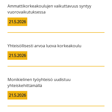
Ammattikorkeakoulujen vaikuttavuus syntyy
vuorovaikutuksessa
21.5.2026
Yhteisöllisesti arvoa luova korkeakoulu
21.5.2026
Monikielinen työyhteisö uudistuu
yhteiskehittämällä
21.5.2026