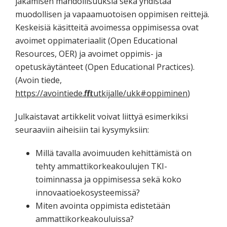
jakamisen mahdollisuuksia sekä yhdistää
muodollisen ja vapaamuotoisen oppimisen reittejä.
Keskeisiä käsitteitä avoimessa oppimisessa ovat
avoimet oppimateriaalit (Open Educational
Resources, OER) ja avoimet oppimis- ja
opetuskäytänteet (Open Educational Practices).
(Avoin tiede,
https://avointiede.fi/fi/tutkijalle/ukk#oppiminen
)
Julkaistavat artikkelit voivat liittyä esimerkiksi
seuraaviin aiheisiin tai kysymyksiin:
Millä tavalla avoimuuden kehittämistä on
tehty ammattikorkeakoulujen TKI-
toiminnassa ja oppimisessa sekä koko
innovaatioekosysteemissä?
Miten avointa oppimista edistetään
ammattikorkeakouluissa?