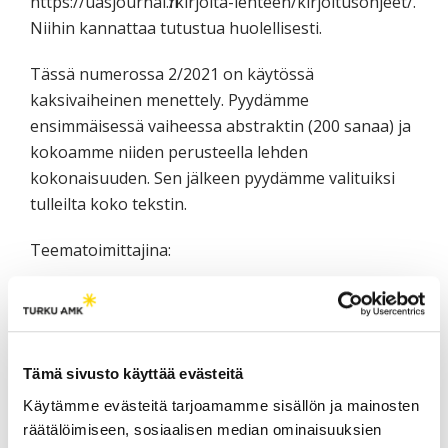
https://uasjournal.fi/kirjoita-lehteen/kirjoitusohjeet/.
Niihin kannattaa tutustua huolellisesti.
Tässä numerossa 2/2021 on käytössä
kaksivaiheinen menettely. Pyydämme
ensimmäisessä vaiheessa abstraktin (200 sanaa) ja
kokoamme niiden perusteella lehden
kokonaisuuden. Sen jälkeen pyydämme valituiksi
tulleilta koko tekstin.
Teematoimittajina:
Seliina Päällysaho, FT, KTM,
tutkimuspäällikkö, SeAMK
Anne Kärki, TtT, yliopettaja, SAMK
Hannu Hyyppä, TkT, professori, AALTO-
Tämä sivusto käyttää evästeitä
yliopisto
Käytämme evästeitä tarjoamamme sisällön ja mainosten
Katja Laitila, YTM, informaatikko, HAMK
räätälöimiseen, sosiaalisen median ominaisuuksien