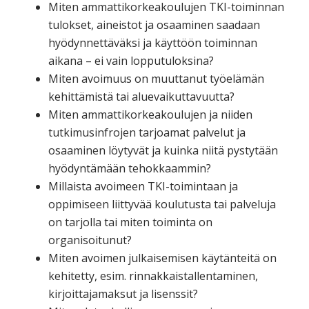
Miten ammattikorkeakoulujen TKI-toiminnan
tulokset, aineistot ja osaaminen saadaan
hyödynnettäväksi ja käyttöön toiminnan
aikana – ei vain lopputuloksina?
Miten avoimuus on muuttanut työelämän
kehittämistä tai aluevaikuttavuutta?
Miten ammattikorkeakoulujen ja niiden
tutkimusinfrojen tarjoamat palvelut ja
osaaminen löytyvät ja kuinka niitä pystytään
hyödyntämään tehokkaammin?
Millaista avoimeen TKI-toimintaan ja
oppimiseen liittyvää koulutusta tai palveluja
on tarjolla tai miten toiminta on
organisoitunut?
Miten avoimen julkaisemisen käytänteitä on
kehitetty, esim. rinnakkaistallentaminen,
kirjoittajamaksut ja lisenssit?