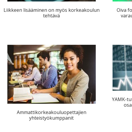
ta
Liikkeen lisääminen on myös korkeakoulun
Oiva fo
esta
tehtävä
vara
eille.
YAMK-tut
osa
Ammattikorkeakouluopettajien
yhteistyökumppanit