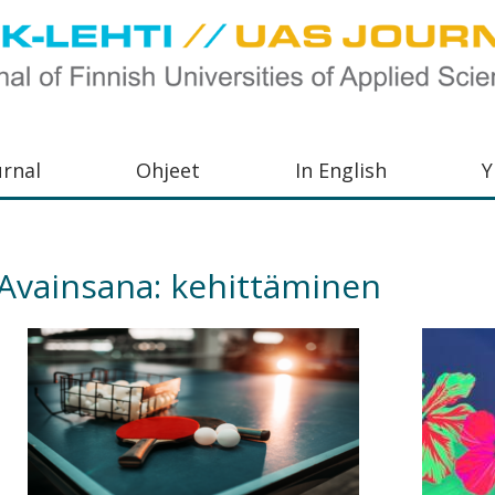
urnal
Ohjeet
In English
Y
orkeakoulujen
aisu,
Avainsana:
kehittäminen
orkeakoulujen
,
s-
otoiminnasta
orkeakoulutusta