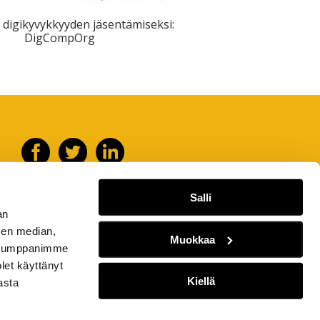
 digikyvykkyyden jäsentämiseksi:
DigCompOrg
Salli
an
sen median,
Muokkaa
. Kumppanimme
olet käyttänyt
Kiellä
asta