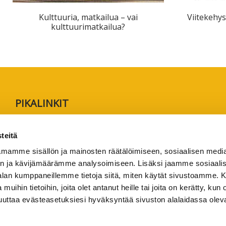
Kulttuuria, matkailua – vai
Viitekehys
kulttuurimatkailua?
PIKALINKIT
Rekisteröidy lukijaksi
teitä
Anna palautetta tai lähetä juttuvinkki
mamme sisällön ja mainosten räätälöimiseen, sosiaalisen medi
Käyttöehdot
n ja kävijämäärämme analysoimiseen. Lisäksi jaamme sosiaali
Tietosuojaseloste
-alan kumppaneillemme tietoja siitä, miten käytät sivustoamme
 muihin tietoihin, joita olet antanut heille tai joita on kerätty, kun 
Saavutettavuusseloste
muuttaa evästeasetuksiesi hyväksyntää sivuston alalaidassa olev
Ammattikorkeakoulujen omia verkkojulkaisuja
1/2026