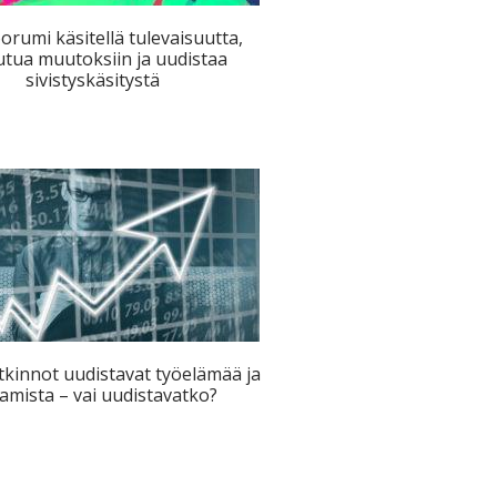
orumi käsitellä tulevaisuutta,
utua muutoksiin ja uudistaa
sivistyskäsitystä
kinnot uudistavat työelämää ja
amista – vai uudistavatko?