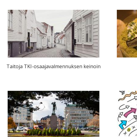
Taitoja TKI-osaajavalmennuksen keinoin