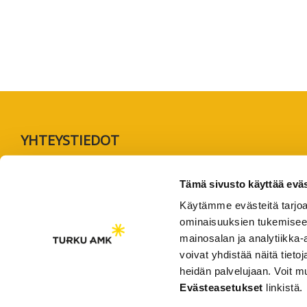
Footer
YHTEYSTIEDOT
AMK-lehti/UAS Journal
Tämä sivusto käyttää eväs
ISSN 1799-6848
Käytämme evästeitä tarjoa
Turun ammattikorkeakoulu
ominaisuuksien tukemisee
Joukahaisenkatu 3
mainosalan ja analytiikka
voivat yhdistää näitä tietoja
20520 Turku
heidän palvelujaan. Voit 
puh. +358 50 598 5509
Evästeasetukset
linkistä.