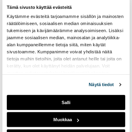
Tämä sivusto käyttää evästeitä
Käytämme evästeitä tarjoamamme sisällön ja mainosten
räätälöimiseen, sosiaalisen median ominaisuuksien
tukemiseen ja kävijämäärämme analysoimiseen. Lisäksi
jaamme sosiaalisen median, mainosalan ja analytiikka-
Oppimismuotoilussako
alan kumppaneillemme tietoja siitä, miten käytät
menestyksen avain?
sivustoamme. Kumppanimme voivat yhdistää näitä
tietoja muihin tietoihin, joita olet antanut heille tai joita on
kerätty, kun olet käyttänyt heidän palvelujaan. Voit
muuttaa evästeasetuksiesi hyväksyntää sivuston
alalaidassa olevasta
Evästeasetukset
linkistä.
Näytä tiedot
Salli
Yhteisöllisyys motivoi
verkkotutkinnoissa
Muokkaa