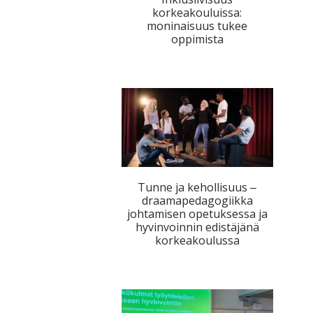
korkeakouluissa:
tutkimuksesta
moninaisuus tukee
kaikille
oppimista
kiinnostuneille.
Tunne ja kehollisuus ‒
draamapedagogiikka
johtamisen opetuksessa ja
hyvinvoinnin edistäjänä
korkeakoulussa