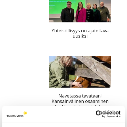
Yhteisöllisyys on ajateltava
uusiksi
Navetassa tavataan!
Kansainvälinen osaaminen
karttuu yhdessä tehden