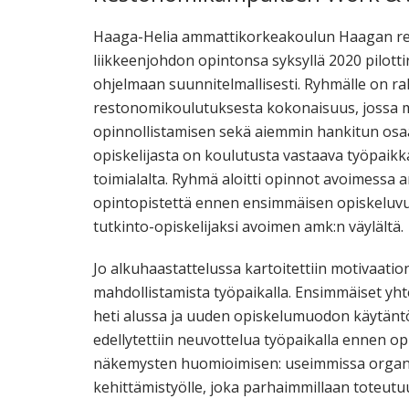
Haaga-Helia ammattikorkeakoulun Haagan resto
liikkeenjohdon opintonsa syksyllä 2020 pilotti
ohjelmaan suunnitelmallisesti. Ryhmälle on r
restonomikoulutuksesta kokonaisuus, jossa 
opinnollistamisen sekä aiemmin hankitun osaa
opiskelijasta on koulutusta vastaava työpaikk
toimialalta. Ryhmä aloitti opinnot avoimessa a
opintopistettä ennen ensimmäisen opiskeluvu
tutkinto-opiskelijaksi avoimen amk:n väylältä.
Jo alkuhaastattelussa kartoitettiin motivaatio
mahdollistamista työpaikalla. Ensimmäiset yhtey
heti alussa ja uuden opiskelumuodon käytäntöjä
edellytettiin neuvottelua työpaikalla ennen op
näkemysten huomioimisen: useimmissa organisa
kehittämistyölle, joka parhaimmillaan toteutu