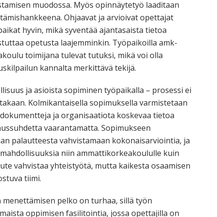
istamisen muodossa. Myös opinnäytetyö laaditaan
ttämishankkeena. Ohjaavat ja arvioivat opettajat
ikat hyvin, mikä syventää ajantasaista tietoa
kastuttaa opetusta laajemminkin. Työpaikoilla amk-
ulu toimijana tulevat tutuksi, mikä voi olla
skilpailun kannalta merkittävä tekijä.
isuus ja asioista sopiminen työpaikalla – prosessi ei
oiltakaan. Kolmikantaisella sopimuksella varmistetaan
a dokumentteja ja organisaatiota koskevaa tietoa
amussuhdetta vaarantamatta. Sopimukseen
jan palautteesta vahvistamaan kokonaisarviointia, ja
a mahdollisuuksia niin ammattikorkeakoululle kuin
laute vahvistaa yhteistyötä, mutta kaikesta osaamisen
stuva tiimi.
menettämisen pelko on turhaa, sillä työn
ista oppimisen fasilitointia, jossa opettajilla on