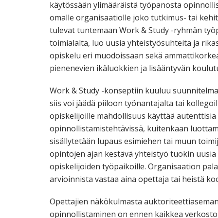
käytössään ylimääräistä työpanosta opinnoll
omalle organisaatiolle joko tutkimus- tai kehi
tulevat tuntemaan Work & Study -ryhmän työpa
toimialalta, luo uusia yhteistyösuhteita ja ri
opiskelu eri muodoissaan sekä ammattikorkeako
pienenevien ikäluokkien ja lisääntyvän koulutu
Work & Study -konseptiin kuuluu suunnitelmall
siis voi jäädä piiloon työnantajalta tai kolleg
opiskelijoille mahdollisuus käyttää autenttisi
opinnollistamistehtävissä, kuitenkaan luott
sisällytetään lupaus esimiehen tai muun toimi
opintojen ajan kestävä yhteistyö tuokin uusi
opiskelijoiden työpaikoille. Organisaation pa
arvioinnista vastaa aina opettaja tai heistä koo
Opettajien näkökulmasta auktoriteettiaseman 
opinnollistaminen on ennen kaikkea verkostoma