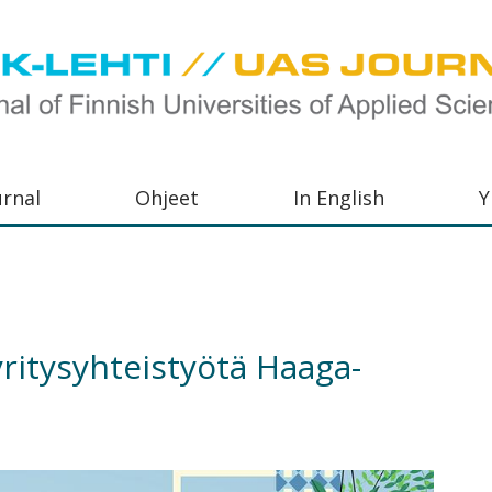
urnal
Ohjeet
In English
Y
orkeakoulujen
aisu,
orkeakoulujen
ritysyhteistyötä Haaga-
,
s-
otoiminnasta