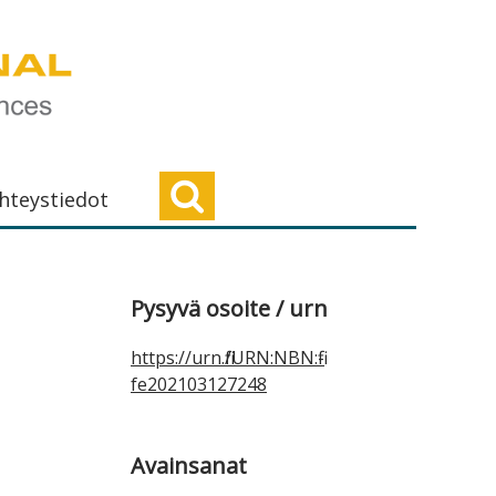
hteystiedot
Ensisijainen
Pysyvä osoite / urn
sivupalkki
https://urn.fi/URN:NBN:fi-
fe202103127248
Avainsanat