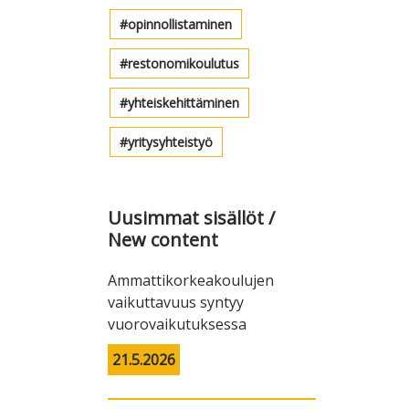
opinnollistaminen
restonomikoulutus
yhteiskehittäminen
yritysyhteistyö
Uusimmat sisällöt /
New content
Ammattikorkeakoulujen
vaikuttavuus syntyy
vuorovaikutuksessa
21.5.2026