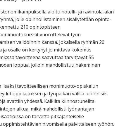
nomikampuksella aloitti hotelli- ja ravintola-alan
ryhmä, jolle opinnollistaminen sisällytetään opinto-
akennettu 210 opintopisteen
monimuotokurssit vuorottelevat työn
misen validoinnin kanssa. Jokaisella ryhmän 20
a ja osalle on kertynyt jo mittava kokemus
mk:ssa tavoitteena saavuttaa tarvittavat 55
oden loppua, jolloin mahdollistuu hakeminen
n lisäksi tavoitteellisen monimuoto-opiskelun
det oppilaitoksen ja työpaikan välillä luotiin siis
 avattiin yhdessä. Kaikilta kiinnostuneilta
intojen alkua, mikä mahdollisti työnantajan
atioissa on tarvetta pitkäjänteiselle
u oppimistehtävien nivomisella päivittäiseen työhön.