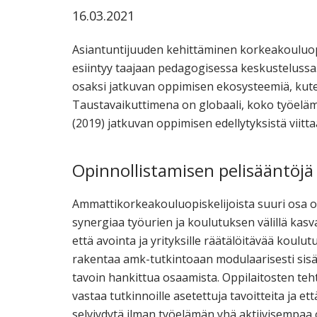
16.03.2021
Asiantuntijuuden kehittäminen korkeakouluopin
esiintyy taajaan pedagogisessa keskustelussa.
osaksi jatkuvan oppimisen ekosysteemiä, kute
Taustavaikuttimena on globaali, koko työeläm
(2019) jatkuvan oppimisen edellytyksistä viitta
Opinnollistamisen pelisääntöj
Ammattikorkeakouluopiskelijoista suuri osa on
synergiaa työurien ja koulutuksen välillä kasv
että avointa ja yrityksille räätälöitävää koulu
rakentaa amk-tutkintoaan modulaarisesti sisäll
tavoin hankittua osaamista. Oppilaitosten te
vastaa tutkinnoille asetettuja tavoitteita ja et
selviydytä ilman työelämän yhä aktiivisempaa