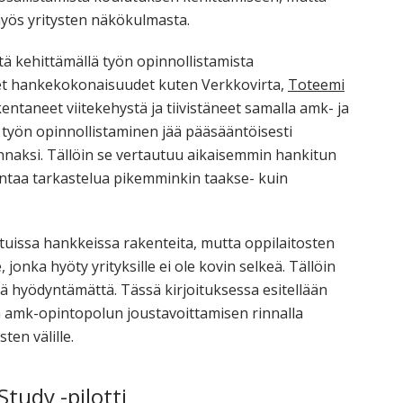
myös yritysten näkökulmasta.
tä kehittämällä työn opinnollistamista
set hankekokonaisuudet kuten Verkkovirta,
Toteemi
entaneet viitekehystä ja tiivistäneet samalla amk- ja
n työn opinnollistaminen jää pääsääntöisesti
innaksi. Tällöin se vertautuu aikaisemmin hankitun
ntaa tarkastelua pikemminkin taakse- kuin
ituissa hankkeissa rakenteita, mutta oppilaitosten
jonka hyöty yrityksille ei ole kovin selkeä. Tällöin
ää hyödyntämättä. Tässä kirjoituksessa esitellään
a amk-opintopolun joustavoittamisen rinnalla
ten välille.
udy -pilotti