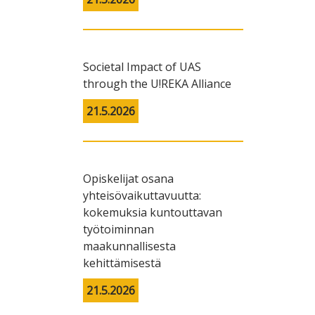
Societal Impact of UAS
through the U!REKA Alliance
21.5.2026
Opiskelijat osana
yhteisövaikuttavuutta:
kokemuksia kuntouttavan
työtoiminnan
maakunnallisesta
kehittämisestä
21.5.2026