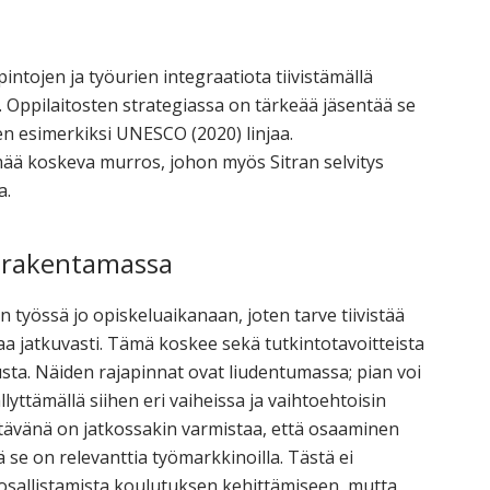
tojen ja työurien integraatiota tiivistämällä
 Oppilaitosten strategiassa on tärkeää jäsentää se
n esimerkiksi UNESCO (2020) linjaa.
ää koskeva murros, johon myös Sitran selvitys
a.
ä rakentamassa
 työssä jo opiskeluaikanaan, joten tarve tiivistää
aa jatkuvasti. Tämä koskee sekä tutkintotavoitteista
tusta. Näiden rajapinnat ovat liudentumassa; pian voi
yttämällä siihen eri vaiheissa ja vaihtoehtoisin
htävänä on jatkossakin varmistaa, että osaaminen
tä se on relevanttia työmarkkinoilla. Tästä ei
 osallistamista koulutuksen kehittämiseen, mutta