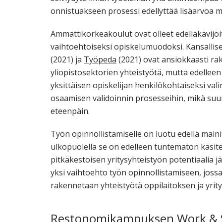
onnistuakseen prosessi edellyttää lisäarvoa 
Ammattikorkeakoulut ovat olleet edelläkävijöi
vaihtoehtoiseksi opiskelumuodoksi. Kansalli
(2021) ja
Työpeda
(2021) ovat ansiokkaasti rak
yliopistosektorien yhteistyötä, mutta edellee
yksittäisen opiskelijan henkilökohtaiseksi val
osaamisen validoinnin prosesseihin, mikä suu
eteenpäin.
Työn opinnollistamiselle on luotu edellä main
ulkopuolella se on edelleen tuntematon käsite, 
pitkäkestoisen yritysyhteistyön potentiaalia j
yksi vaihtoehto työn opinnollistamiseen, joss
rakennetaan yhteistyötä oppilaitoksen ja yritys
Restonomikampuksen Work & St