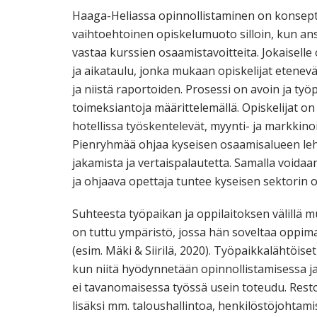
Haaga-Heliassa opinnollistaminen on konseptoi
vaihtoehtoinen opiskelumuoto silloin, kun ans
vastaa kurssien osaamistavoitteita. Jokaiselle 
ja aikataulu, jonka mukaan opiskelijat etenev
ja niistä raportoiden. Prosessi on avoin ja työp
toimeksiantoja määrittelemällä. Opiskelijat on 
hotellissa työskentelevät, myynti- ja markkino
Pienryhmää ohjaa kyseisen osaamisalueen leh
jakamista ja vertaispalautetta. Samalla voida
ja ohjaava opettaja tuntee kyseisen sektorin
Suhteesta työpaikan ja oppilaitoksen välillä mu
on tuttu ympäristö, jossa hän soveltaa oppima
(esim. Mäki & Siirilä, 2020). Työpaikkalähtöi
kun niitä hyödynnetään opinnollistamisessa ja
ei tavanomaisessa työssä usein toteudu. Res
lisäksi mm. taloushallintoa, henkilöstöjohtamis