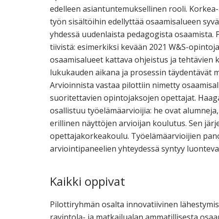
edelleen asiantuntemuksellinen rooli. Korkea-
työn sisältöihin edellyttää osaamisalueen syv
yhdessä uudenlaista pedagogista osaamista. Pi
tiivistä: esimerkiksi kevään 2021 W&S-opintoja
osaamisalueet kattava ohjeistus ja tehtävien 
lukukauden aikana ja prosessin täydentävät m
Arvioinnista vastaa pilottiin nimetty osaamisal
suoritettavien opintojaksojen opettajat. Haagah
osallistuu työelämäarvioijia: he ovat alumneja
erillinen näyttöjen arvioijan koulutus. Sen jä
opettajakorkeakoulu. Työelämäarvioijien pan
arviointipaneelien yhteydessä syntyy luonteva
Kaikki oppivat
Pilottiryhmän osalta innovatiivinen lähestymista
ravintola- ja matkailualan ammatillisesta osa