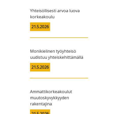
Yhteisöllisesti arvoa luova
korkeakoulu
21.5.2026
Monikielinen työyhteisö
uudistuu yhteiskehittämällä
21.5.2026
Ammattikorkeakoulut
muutoskyvykkyyden
rakentajina
21.5.2026