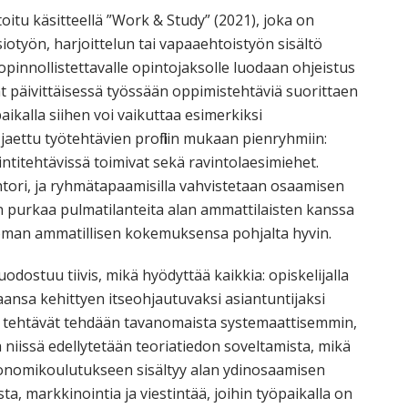
tu käsitteellä ”Work & Study” (2021), joka on
iotyön, harjoittelun tai vapaaehtoistyön sisältö
opinnollistettavalle opintojaksolle luodaan ohjeistus
ät päivittäisessä työssään oppimistehtäviä suorittaen
aikalla siihen voi vaikuttaa esimerkiksi
jaettu työtehtävien profiilin mukaan pienryhmiin:
intitehtävissä toimivat sekä ravintolaesimiehet.
tori, ja ryhmätapaamisilla vahvistetaan osaamisen
an purkaa pulmatilanteita alan ammattilaisten kanssa
 oman ammatillisen kokemuksensa pohjalta hyvin.
odostuu tiivis, mikä hyödyttää kaikkia: opiskelijalla
ansa kehittyen itseohjautuvaksi asiantuntijaksi
set tehtävät tehdään tavanomaista systemaattisemmin,
 niissä edellytetään teoriatiedon soveltamista, mikä
tonomikoulutukseen sisältyy alan ydinosaamisen
ta, markkinointia ja viestintää, joihin työpaikalla on