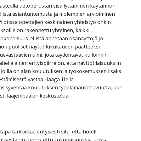
asteella tietoperustan sisällyttäminen käytännön
ällistä asiantuntemusta ja molempien arvioiminen
lotissa opettajien keskinäinen yhteistyö onkin
ksoille on rakennettu yhteinen, kaikki
kokonaisuus. Niistä annetaan osanäyttöjä jo
onipuoliset näytöt lukukauden päätteeksi.
uevastaavien tiimi, jota täydentävät kulloinkin
elialainen erityispiirre on, että näyttötilaisuuksiin
, joilla on alan koulutuksen ja työkokemuksen lisäksi
rjestämisestä vastaa Haaga-Helia
os syventää koulutuksen työelämäulottuvuutta, kun
sti laajempaakin keskustelua.
pa tarkoittaa erityisesti sitä, että hotelli-,
amisesta on tunnistettu kokonaisuuksia, joissa