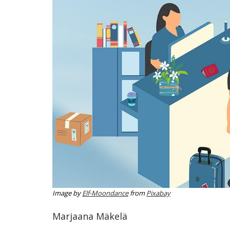
ammattik
koskevas
tutkimuks
kaikille
kiinnostun
Image by
Elf-Moondance
from
Pixabay
Marjaana Mäkelä