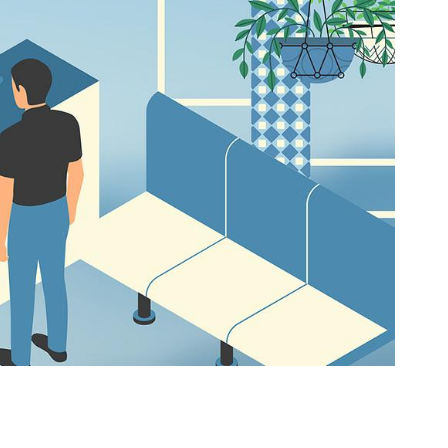
orkeakoulutusta
ta
esta
eille.