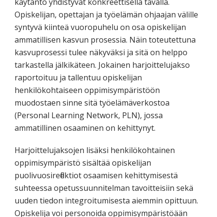
käytäntö yhdistyvät konkreettisella tavalla.
Opiskelijan, opettajan ja työelämän ohjaajan välille
syntyvä kiinteä vuoropuhelu on osa opiskelijan
ammatillisen kasvun prosessia. Näin toteutettuna
kasvuprosessi tulee näkyväksi ja sitä on helppo
tarkastella jälkikäteen. Jokainen harjoittelujakso
raportoituu ja tallentuu opiskelijan
henkilökohtaiseen oppimisympäristöön
muodostaen sinne sitä työelämäverkostoa
(Personal Learning Network, PLN), jossa
ammatillinen osaaminen on kehittynyt.
Harjoittelujaksojen lisäksi henkilökohtainen
oppimisympäristö sisältää opiskelijan
puolivuosireflektiot osaamisen kehittymisestä
suhteessa opetussuunnitelman tavoitteisiin sekä
uuden tiedon integroitumisesta aiemmin opittuun.
Opiskelija voi personoida oppimisympäristöään