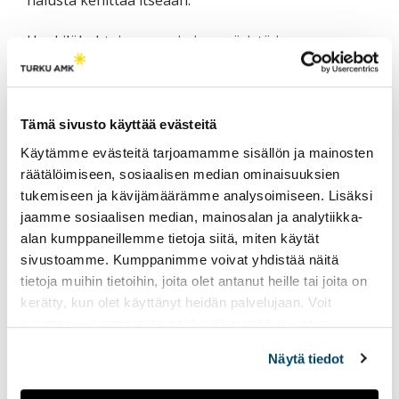
halusta kehittää itseään.
Henkilökohtainen oppimisympäristö ja
työelämäläheiset osaamismerkit kiinnittävät
opiskelijan työelämään jo opintojen alusta lähtien.
Oppimisprosessit ja osaaminen tulevat näkyviksi
Tämä sivusto käyttää evästeitä
niin opiskelijalle itselleen, opettajille että
Käytämme evästeitä tarjoamamme sisällön ja mainosten
työnantajille. Työelämä osallistuu aktiivisesti
räätälöimiseen, sosiaalisen median ominaisuuksien
opiskelijan oppimisprosessiin: ”Nyt saa kiinni
tukemiseen ja kävijämäärämme analysoimiseen. Lisäksi
opiskelijan ajattelusta”, kuten eräs harjoittelun
jaamme sosiaalisen median, mainosalan ja analytiikka-
ohjaaja totesi. Samalla toteutuu oppimisen
alan kumppaneillemme tietoja siitä, miten käytät
omistajuus ja opiskelijan reflektointitaidot
sivustoamme. Kumppanimme voivat yhdistää näitä
kehittyvät. Lisäksi opiskelijan minäpystyvyys ja
tietoja muihin tietoihin, joita olet antanut heille tai joita on
tulevaisuususko vahvistuvat.
kerätty, kun olet käyttänyt heidän palvelujaan. Voit
muuttaa evästeasetuksiesi hyväksyntää sivuston
alalaidassa olevasta
Evästeasetukset
linkistä.
Kirjoittajat
Näytä tiedot
Aija Hietanen
, THM, terveydenhuollon