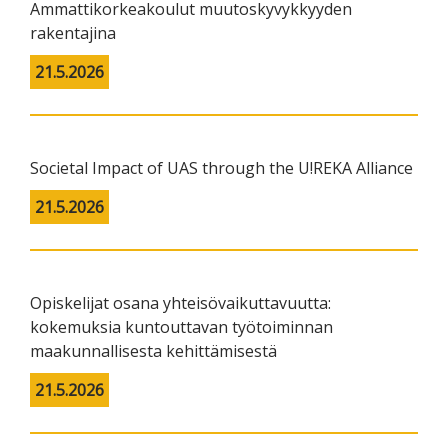
Ammattikorkeakoulut muutoskyvykkyyden
rakentajina
21.5.2026
Societal Impact of UAS through the U!REKA Alliance
21.5.2026
Opiskelijat osana yhteisövaikuttavuutta:
kokemuksia kuntouttavan työtoiminnan
maakunnallisesta kehittämisestä
21.5.2026