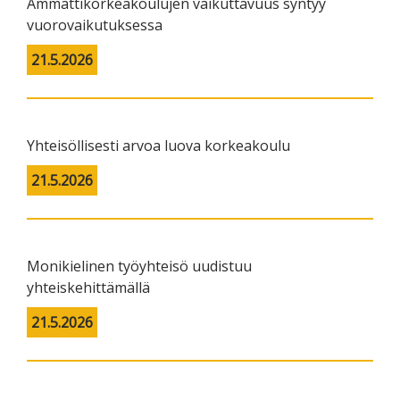
Ammattikorkeakoulujen vaikuttavuus syntyy
vuorovaikutuksessa
21.5.2026
Yhteisöllisesti arvoa luova korkeakoulu
21.5.2026
Monikielinen työyhteisö uudistuu
yhteiskehittämällä
21.5.2026