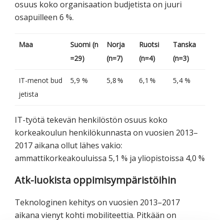
osuus koko organisaation budjetista on juuri
osapuilleen 6 %.
Maa
Suomi (n
Norja
Ruotsi
Tanska
=29)
(n=7)
(n=4)
(n=3)
IT-menot bud
5,9 %
5,8 %
6,1 %
5,4 %
jetista
IT-työtä tekevän henkilöstön osuus koko
korkeakoulun henkilökunnasta on vuosien 2013–
2017 aikana ollut lähes vakio:
ammattikorkeakouluissa 5,1 % ja yliopistoissa 4,0 %
Atk-luokista oppimisympäristöihin
Teknologinen kehitys on vuosien 2013–2017
aikana vienyt kohti mobiliteettia. Pitkään on