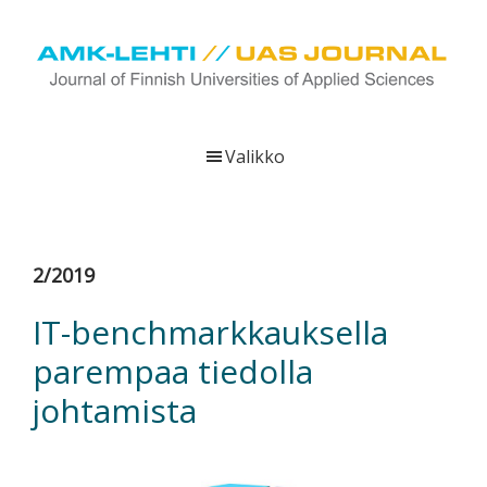
Hyppää
Hyppää
Hyppää
pääsisältöön
ensisijaiseen
alatunnisteeseen
sivupalkkiin
UAS
AMK-
Journal
lehti
Valikko
on
ammattikorkeakoulujen
verkkojulkaisu,
joka
2/2019
viestittää
ammattikorkeakoulujen
IT-benchmarkkauksella
tutkimus-,
parempaa tiedolla
kehittämis-
ja
johtamista
innovaatiotoiminnasta
sekä
ammattikorkeakoulutusta