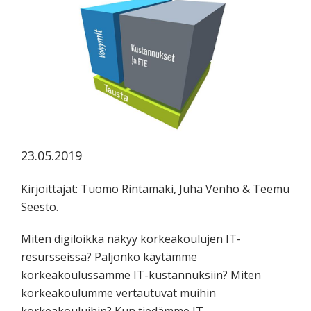
koskevasta
tutkimuksesta
kaikille
kiinnostuneille.
23.05.2019
Kirjoittajat: Tuomo Rintamäki, Juha Venho & Teemu
Seesto.
Miten digiloikka näkyy korkeakoulujen IT-
resursseissa? Paljonko käytämme
korkeakoulussamme IT-kustannuksiin? Miten
korkeakoulumme vertautuvat muihin
korkeakouluihin? Kun tiedämme IT-