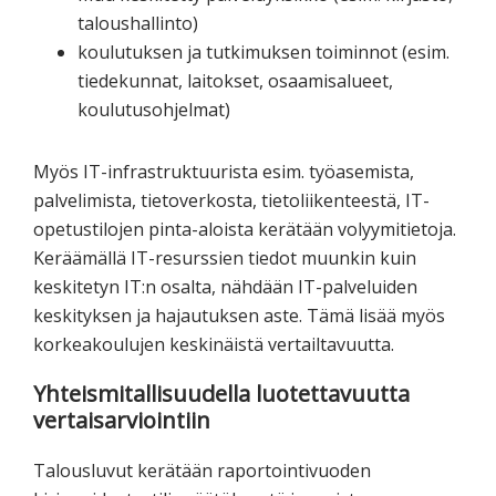
taloushallinto)
koulutuksen ja tutkimuksen toiminnot (esim.
tiedekunnat, laitokset, osaamisalueet,
koulutusohjelmat)
Myös IT-infrastruktuurista esim. työasemista,
palvelimista, tietoverkosta, tietoliikenteestä, IT-
opetustilojen pinta-aloista kerätään volyymitietoja.
Keräämällä IT-resurssien tiedot muunkin kuin
keskitetyn IT:n osalta, nähdään IT-palveluiden
keskityksen ja hajautuksen aste. Tämä lisää myös
korkeakoulujen keskinäistä vertailtavuutta.
Yhteismitallisuudella luotettavuutta
vertaisarviointiin
Talousluvut kerätään raportointivuoden