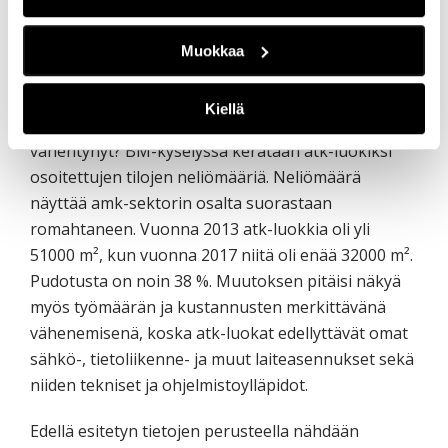
Muokkaa
Kuvio 4: Atk-luokkien tilamäärän kehitys
Kiellä
Onko atk-luokiksi määriteltävien tilojen määrä
vähentynyt? BM-kyselyssä kerätään atk-luokiksi
osoitettujen tilojen neliömääriä. Neliömäärä
näyttää amk-sektorin osalta suorastaan
romahtaneen. Vuonna 2013 atk-luokkia oli yli
51000 m², kun vuonna 2017 niitä oli enää 32000 m².
Pudotusta on noin 38 %. Muutoksen pitäisi näkyä
myös työmäärän ja kustannusten merkittävänä
vähenemisenä, koska atk-luokat edellyttävät omat
sähkö-, tietoliikenne- ja muut laiteasennukset sekä
niiden tekniset ja ohjelmistoylläpidot.
Edellä esitetyn tietojen perusteella nähdään