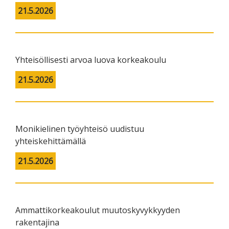
21.5.2026
Yhteisöllisesti arvoa luova korkeakoulu
21.5.2026
Monikielinen työyhteisö uudistuu
yhteiskehittämällä
21.5.2026
Ammattikorkeakoulut muutoskyvykkyyden
rakentajina