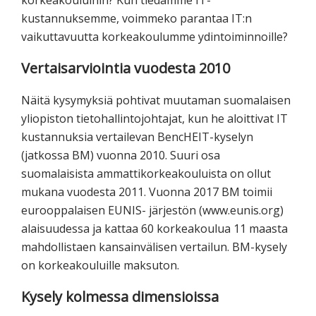
kustannuksemme, voimmeko parantaa IT:n
vaikuttavuutta korkeakoulumme ydintoiminnoille?
Vertaisarviointia vuodesta 2010
Näitä kysymyksiä pohtivat muutaman suomalaisen
yliopiston tietohallintojohtajat, kun he aloittivat IT
kustannuksia vertailevan BencHEIT-kyselyn
(jatkossa BM) vuonna 2010. Suuri osa
suomalaisista ammattikorkeakouluista on ollut
mukana vuodesta 2011. Vuonna 2017 BM toimii
eurooppalaisen EUNIS- järjestön (www.eunis.org)
alaisuudessa ja kattaa 60 korkeakoulua 11 maasta
mahdollistaen kansainvälisen vertailun. BM-kysely
on korkeakouluille maksuton.
Kysely kolmessa dimensioissa