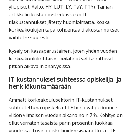
yliopistot: Aalto, HY, LUT, LY, TaY, TTY). Tämän
artikkelin kustannustiedoissa on IT-
tilakustannukset jätetty huomioimatta, koska
korkeakoulujen tapa kohdentaa tilakustannukset
vaihtelee suuresti.
Kysely on kassaperustainen, joten yhden vuoden
korkeakoulukohtaiset heilahdukset tasoittuvat
pitkän aikavälin analyysissä.
IT-kustannukset suhteessa opiskelija- ja
henkilökuntamäärään
Ammattikorkeakoulusektorin IT-kustannukset
suhteutettuna opiskelija-FTE:hen ovat pudonneet
viiden viimeisen vuoden aikana noin 7 %. Kehitys on
ollut verraten tasaista parin prosentin luokkaa
vuodessa. Tosin opiskelijoiden sisäänotto ja FTE-