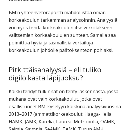
BM:n yhteenvetoraportti mahdollistaa oman
korkeakoulun tarkemman analysoinnin. Analyysiä
voi myös tehdä korkeakoulun itse verrokikseen
valitsemien korkeakoulujen suhteen. Samalla saa
poimittua hyviä ja täsmällisiä vertailuja
korkeakoulun johdolle päätöksenteon pohjaksi.
Pitkittäisanalyysiä – eli tuliko
digiloikasta läpijuoksu?
Kaikki tehdyt tulkinnat on tehty laskennasta, jossa
mukana ovat vain korkeakoulut, jotka ovat
osallistuneet BM-kyselyyn kaikkina analyysivuosina
2013–2017 (ammattikorkeakoulut: Haaga-Helia,
HAMK, JAMK, Karelia, Laurea, Metropolia, OAMK,
Saimia, Savonia, SeAMK, TAMK, Turun AMK,