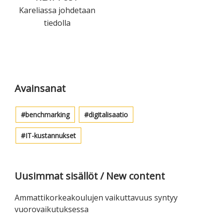
Kareliassa johdetaan
tiedolla
Ensisijainen
sivupalkki
Avainsanat
benchmarking
digitalisaatio
IT-kustannukset
Uusimmat sisällöt / New content
Ammattikorkeakoulujen vaikuttavuus syntyy
vuorovaikutuksessa