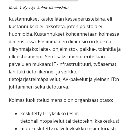
Kuvio 1: Kyselyn kolme dimensiota
Kustannukset käsitellään kassaperusteisina, eli
kustannuksia ei jaksoteta, joten poistoja ei
huomioida. Kustannukset kohdennetaan kolmessa
dimensiossa. Ensimmäinen dimensio on karkea
tiliryhmäjako: laite-, ohjelmisto-, palkka-, toimitila ja
ulkoistusmenot. Sen lisäksi menot eritellään
palvelujen mukaan: IT-infrastruktuuri, työasemat,
lähituki tietoliikenne- ja verkko,
tietojärjestelmäpalvelut, AV-palvelut ja yleinen IT:n
johtaminen sekä tietoturva.
Kolmas luokitteludimensio on organisaatiotaso:
keskitetty IT-yksikkö (esim.
tietohallintopalvelut tai tietotekniikkakeskus)
muu keskitetty palveluyksikkö (esim. kirjasto,