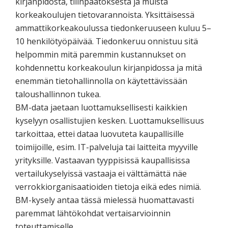
kirjanpidosta, tilinpäätöksestä ja muista
korkeakoulujen tietovarannoista. Yksittäisessä
ammattikorkeakoulussa tiedonkeruuseen kuluu 5–
10 henkilötyöpäivää. Tiedonkeruu onnistuu sitä
helpommin mitä paremmin kustannukset on
kohdennettu korkeakoulun kirjanpidossa ja mitä
enemmän tietohallinnolla on käytettävissään
taloushallinnon tukea.
BM-data jaetaan luottamuksellisesti kaikkien
kyselyyn osallistujien kesken. Luottamuksellisuus
tarkoittaa, ettei dataa luovuteta kaupallisille
toimijoille, esim. IT-palveluja tai laitteita myyville
yrityksille. Vastaavan tyyppisissä kaupallisissa
vertailukyselyissä vastaaja ei välttämättä näe
verrokkiorganisaatioiden tietoja eikä edes nimiä.
BM-kysely antaa tässä mielessä huomattavasti
paremmat lähtökohdat vertaisarvioinnin
toteuttamiselle.