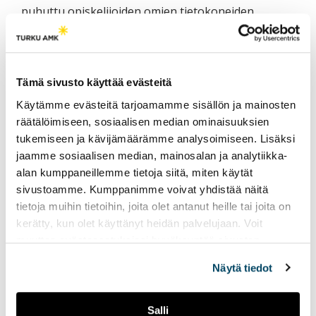
puhuttu opiskelijoiden omien tietokoneiden
käyttämisestä opetuksessa. Opiskelijoiden omien
tietokoneiden käyttö (BYOD, Bring Your Own
Device) antaa mahdollisuuden vähentää
Tämä sivusto käyttää evästeitä
korkeakoulujen omia perinteisiä atk-luokkia. Tämä
kehitys näkyy amk-sektorilla 15 % vähennyksenä
Käytämme evästeitä tarjoamamme sisällön ja mainosten
20000 laitteesta 17200 laitteeseen v.2017. Sen
räätälöimiseen, sosiaalisen median ominaisuuksien
sijaan yo-sektorilla ei muutosta ole käytännössä
tukemiseen ja kävijämäärämme analysoimiseen. Lisäksi
jaamme sosiaalisen median, mainosalan ja analytiikka-
yhtään. Tosin laitemäärät ovat merkittävästi
alan kumppaneillemme tietoja siitä, miten käytät
vähäisemmät.
sivustoamme. Kumppanimme voivat yhdistää näitä
tietoja muihin tietoihin, joita olet antanut heille tai joita on
kerätty, kun olet käyttänyt heidän palvelujaan. Voit
muuttaa evästeasetuksiesi hyväksyntää sivuston
alalaidassa olevasta
Evästeasetukset
linkistä.
Näytä tiedot
Salli