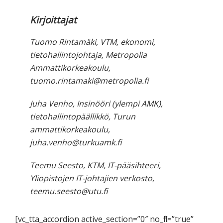
Kirjoittajat
Tuomo Rintamäki, VTM, ekonomi,
tietohallintojohtaja, Metropolia
Ammattikorkeakoulu,
tuomo.rintamaki@metropolia.fi
Juha Venho, Insinööri (ylempi AMK),
tietohallintopäällikkö, Turun
ammattikorkeakoulu,
juha.venho@turkuamk.fi
Teemu Seesto, KTM, IT-pääsihteeri,
Yliopistojen IT-johtajien verkosto,
teemu.seesto@utu.fi
[vc_tta_accordion active_section=”0″ no_fill=”true”