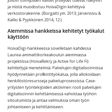
jolloin toimijoiden väliset yhteydet tulevat näkyviin
ja niistä muodostuu HoivaDigin kehittyvä
verkostorakenne. (Borgatti ym. 2013; Järvensivu &
Kallio & Pyykkönen 2014, 12.)
Aiemmissa hankkeissa kehitetyt työkalut
käyttöön
HoivaDigi-hankkeessa sovelletaan kahdessa
Laurea-ammattikorkeakoulun aiemmassa
projektissa (HoivaRekry ja Active for Life Fi)
kehitettyjä menetelmiä. Palvelujen digitalisoinnissa
hyödynnetään profilointityökalua, jolla allokoidaan
henkilöstöresursseja palveluprosessissa. Case-
yritysten työntekijöiden aktiivinen rooli palvelujen
digitalisoinnin kehittämisessä vahvistaa työhön
sitoutumista ja antaa valmiuksia oman työn
johtamiseen ja kehittämiseen.