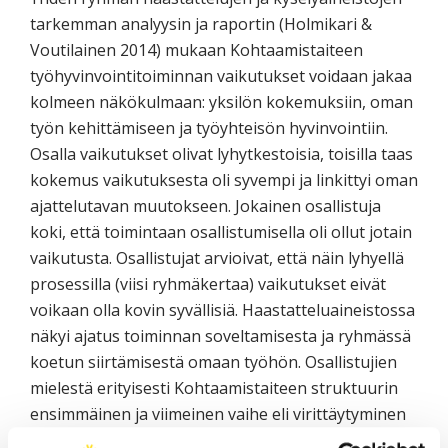
tarkemman analyysin ja raportin (Holmikari &
Voutilainen 2014) mukaan Kohtaamistaiteen
työhyvinvointitoiminnan vaikutukset voidaan jakaa
kolmeen näkökulmaan: yksilön kokemuksiin, oman
työn kehittämiseen ja työyhteisön hyvinvointiin.
Osalla vaikutukset olivat lyhytkestoisia, toisilla taas
kokemus vaikutuksesta oli syvempi ja linkittyi oman
ajattelutavan muutokseen. Jokainen osallistuja
koki, että toimintaan osallistumisella oli ollut jotain
vaikutusta. Osallistujat arvioivat, että näin lyhyellä
prosessilla (viisi ryhmäkertaa) vaikutukset eivät
voikaan olla kovin syvällisiä. Haastatteluaineistossa
näkyi ajatus toiminnan soveltamisesta ja ryhmässä
koetun siirtämisestä omaan työhön. Osallistujien
mielestä erityisesti Kohtaamistaiteen struktuurin
ensimmäinen ja viimeinen vaihe eli virittäytyminen
ja arvostuskierros voisivat olla soveltamisen