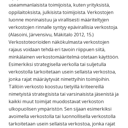
useammanlaisista toimijoista, kuten yrityksistä,
oppilaitoksista, julkisista toimijoista. Verkostojen
luonne moninaistuu ja virallisesti määriteltyjen
verkostojen rinnalle syntyy epävirallisia verkostoja.
(Alasoini, Järvensivu, Mäkitalo 2012, 15.)
Verkostoteorioiden näkökulmasta verkostojen
rajaus voidaan tehdä eri tavoin riippuen siitä,
minkälainen verkostomääritelmä otetaan käyttöön.
Esimerkiksi strategisella verkolla tai suljetulla
verkostolla tarkoitetaan usein sellaista verkostoa,
jonka rajat määräytyvät nimettyihin toimijoihin.
Tällöin verkosto koostuu tietyillä kriteereillä
nimetyistä strategisista tai varsinaisista jäsenistä ja
kaikki muut toimijat muodostavat verkoston
ulkopuolisen ympäristön. Sen sijaan esimerkiksi
avoimella verkostolla tai luonnollisella verkostolla
tarkoitetaan usein sellaista verkostoa, jonka rajat