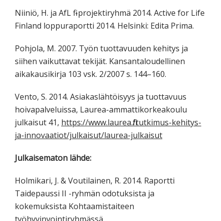
Niiniö, H. ja AfL fi -projektiryhmä 2014. Active for Life
Finland loppuraportti 2014. Helsinki: Edita Prima.
Pohjola, M. 2007. Työn tuottavuuden kehitys ja
siihen vaikuttavat tekijät. Kansantaloudellinen
aikakausikirja 103 vsk. 2/2007 s. 144–160.
Vento, S. 2014. Asiakaslähtöisyys ja tuottavuus
hoivapalveluissa, Laurea-ammattikorkeakoulu
julkaisut 41,
https://www.laurea.fi/tutkimus-kehitys-
ja-innovaatiot/julkaisut/laurea-julkaisut
Julkaisematon lähde:
Holmikari, J. & Voutilainen, R. 2014. Raportti
Taidepaussi II -ryhmän odotuksista ja
kokemuksista Kohtaamistaiteen
työhyvinvointiryhmässä.