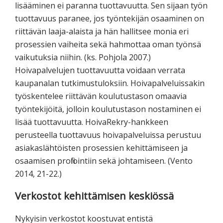
lisääminen ei paranna tuottavuutta. Sen sijaan työn
tuottavuus paranee, jos työntekijän osaaminen on
riittävän laaja-alaista ja hän hallitsee monia eri
prosessien vaiheita sekä hahmottaa oman työnsä
vaikutuksia niihin. (ks. Pohjola 2007.)
Hoivapalvelujen tuottavuutta voidaan verrata
kaupanalan tutkimustuloksiin. Hoivapalveluissakin
työskentelee riittävän koulutustason omaavia
työntekijöitä, jolloin koulutustason nostaminen ei
lisää tuottavuutta. HoivaRekry-hankkeen
perusteella tuottavuus hoivapalveluissa perustuu
asiakaslähtöisten prosessien kehittämiseen ja
osaamisen profilointiin sekä johtamiseen. (Vento
2014, 21-22.)
Verkostot kehittämisen keskiössä
Nykyisin verkostot koostuvat entistä