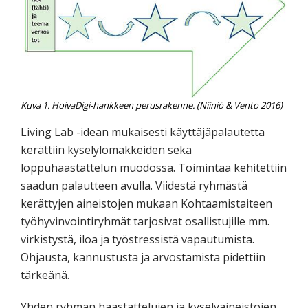
Kuva 1. HoivaDigi-hankkeen perusrakenne. (Niiniö & Vento 2016)
Living Lab -idean mukaisesti käyttäjäpalautetta
kerättiin kyselylomakkeiden sekä
loppuhaastattelun muodossa. Toimintaa kehitettiin
saadun palautteen avulla. Viidestä ryhmästä
kerättyjen aineistojen mukaan Kohtaamistaiteen
työhyvinvointiryhmät tarjosivat osallistujille mm.
virkistystä, iloa ja työstressistä vapautumista.
Ohjausta, kannustusta ja arvostamista pidettiin
tärkeänä.
Yhden ryhmän haastattelujen ja kyselyaineistojen