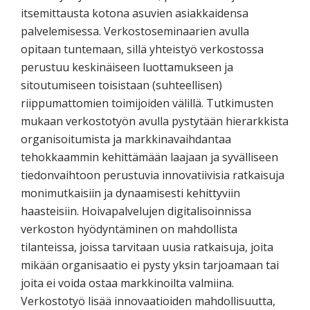
itsemittausta kotona asuvien asiakkaidensa
palvelemisessa. Verkostoseminaarien avulla
opitaan tuntemaan, sillä yhteistyö verkostossa
perustuu keskinäiseen luottamukseen ja
sitoutumiseen toisistaan (suhteellisen)
riippumattomien toimijoiden välillä. Tutkimusten
mukaan verkostotyön avulla pystytään hierarkkista
organisoitumista ja markkinavaihdantaa
tehokkaammin kehittämään laajaan ja syvälliseen
tiedonvaihtoon perustuvia innovatiivisia ratkaisuja
monimutkaisiin ja dynaamisesti kehittyviin
haasteisiin. Hoivapalvelujen digitalisoinnissa
verkoston hyödyntäminen on mahdollista
tilanteissa, joissa tarvitaan uusia ratkaisuja, joita
mikään organisaatio ei pysty yksin tarjoamaan tai
joita ei voida ostaa markkinoilta valmiina.
Verkostotyö lisää innovaatioiden mahdollisuutta,