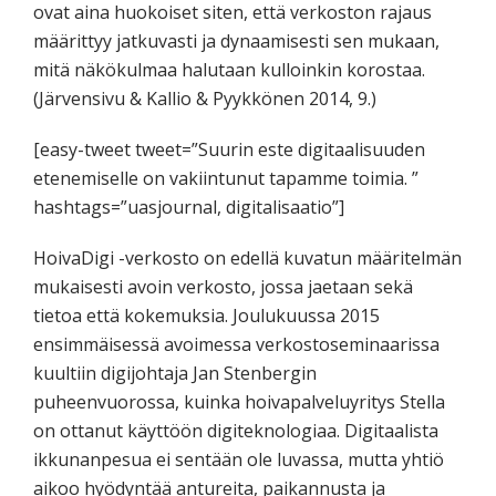
ovat aina huokoiset siten, että verkoston rajaus
määrittyy jatkuvasti ja dynaamisesti sen mukaan,
mitä näkökulmaa halutaan kulloinkin korostaa.
(Järvensivu & Kallio & Pyykkönen 2014, 9.)
[easy-tweet tweet=”Suurin este digitaalisuuden
etenemiselle on vakiintunut tapamme toimia. ”
hashtags=”uasjournal, digitalisaatio”]
HoivaDigi -verkosto on edellä kuvatun määritelmän
mukaisesti avoin verkosto, jossa jaetaan sekä
tietoa että kokemuksia. Joulukuussa 2015
ensimmäisessä avoimessa verkostoseminaarissa
kuultiin digijohtaja Jan Stenbergin
puheenvuorossa, kuinka hoivapalveluyritys Stella
on ottanut käyttöön digiteknologiaa. Digitaalista
ikkunanpesua ei sentään ole luvassa, mutta yhtiö
aikoo hyödyntää antureita, paikannusta ja