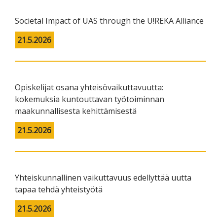
Societal Impact of UAS through the U!REKA Alliance
21.5.2026
Opiskelijat osana yhteisövaikuttavuutta:
kokemuksia kuntouttavan työtoiminnan
maakunnallisesta kehittämisestä
21.5.2026
Yhteiskunnallinen vaikuttavuus edellyttää uutta
tapaa tehdä yhteistyötä
21.5.2026