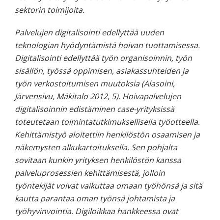
sektorin toimijoita.
Palvelujen digitalisointi edellyttää uuden
teknologian hyödyntämistä hoivan tuottamisessa.
Digitalisointi edellyttää työn organisoinnin, työn
sisällön, työssä oppimisen, asiakassuhteiden ja
työn verkostoitumisen muutoksia (Alasoini,
Järvensivu, Mäkitalo 2012, 5). Hoivapalvelujen
digitalisoinnin edistäminen case-yrityksissä
toteutetaan toimintatutkimuksellisella työotteella.
Kehittämistyö aloitettiin henkilöstön osaamisen ja
näkemysten alkukartoituksella. Sen pohjalta
sovitaan kunkin yrityksen henkilöstön kanssa
palveluprosessien kehittämisestä, jolloin
työntekijät voivat vaikuttaa omaan työhönsä ja sitä
kautta parantaa oman työnsä johtamista ja
työhyvinvointia. Digiloikkaa hankkeessa ovat