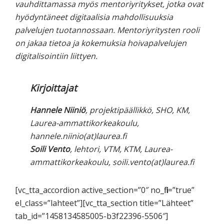
vauhdittamassa myös mentoriyritykset, jotka ovat
hyödyntäneet digitaalisia mahdollisuuksia
palvelujen tuotannossaan. Mentoriyritysten rooli
on jakaa tietoa ja kokemuksia hoivapalvelujen
digitalisointiin liittyen.
Kirjoittajat
Hannele Niiniö
, projektipäällikkö, SHO, KM,
Laurea-ammattikorkeakoulu,
hannele.niinio(at)laurea.fi
Soili Vento
, lehtori, VTM, KTM, Laurea-
ammattikorkeakoulu, soili.vento(at)laurea.fi
[vc_tta_accordion active_section=”0″ no_fill=”true”
el_class=”lahteet”][vc_tta_section title=”Lähteet”
tab_id=”1458134585005-b3f22396-5506″]