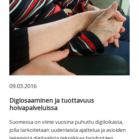
koskevasta
tutkimuksesta
kaikille
kiinnostuneille.
09.03.2016
Digiosaaminen ja tuottavuus
hoivapalveluissa
Suomessa on viime vuosina puhuttu digiloikasta,
jolla tarkoitetaan uudenlaista ajattelua ja asioiden
tekemistä digitaalista tekniikkaa hyödyntäen.