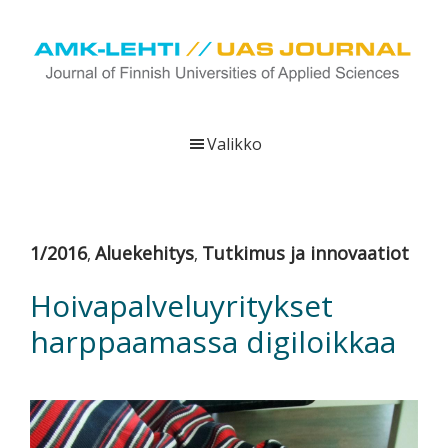
Hyppää
Hyppää
Hyppää
pääsisältöön
ensisijaiseen
alatunnisteeseen
sivupalkkiin
UAS
AMK-
Journal
lehti
Valikko
on
ammattikorkeakoulujen
verkkojulkaisu,
joka
1/2016
Aluekehitys
Tutkimus ja innovaatiot
,
,
viestittää
ammattikorkeakoulujen
Hoivapalveluyritykset
tutkimus-,
harppaamassa digiloikkaa
kehittämis-
ja
innovaatiotoiminnasta
sekä
ammattikorkeakoulutusta