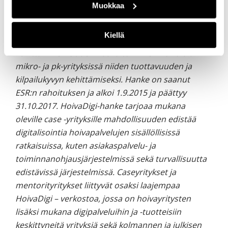
järjestelmien aiheuttamiin pelkoihin ja
Muokkaa
epävarmuuteen.
Kiellä
HoivaDigi-hankkeen tavoitteena on digipalvelujen
kehittäminen Uudenmaalla toimivien hoiva-alan
mikro- ja pk-yrityksissä niiden tuottavuuden ja
kilpailukyvyn kehittämiseksi. Hanke on saanut
ESR:n rahoituksen ja alkoi 1.9.2015 ja päättyy
31.10.2017. HoivaDigi-hanke tarjoaa mukana
oleville case -yrityksille mahdollisuuden edistää
digitalisointia hoivapalvelujen sisällöllisissä
ratkaisuissa, kuten asiakaspalvelu- ja
toiminnanohjausjärjestelmissä sekä turvallisuutta
edistävissä järjestelmissä. Caseyritykset ja
mentorityritykset liittyvät osaksi laajempaa
HoivaDigi – verkostoa, jossa on hoivayritysten
lisäksi mukana digipalveluihin ja -tuotteisiin
keskittyneitä yrityksiä sekä kolmannen ja julkisen