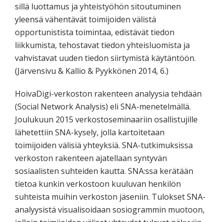
sillä luottamus ja yhteistyöhön sitoutuminen
yleensä vähentävät toimijoiden välistä
opportunistista toimintaa, edistävät tiedon
liikkumista, tehostavat tiedon yhteisluomista ja
vahvistavat uuden tiedon siirtymistä käytäntöön.
(Järvensivu & Kallio & Pyykkönen 2014, 6.)
HoivaDigi-verkoston rakenteen analyysia tehdään
(Social Network Analysis) eli SNA-menetelmällä.
Joulukuun 2015 verkostoseminaariin osallistujille
lähetettiin SNA-kysely, jolla kartoitetaan
toimijoiden välisiä yhteyksiä. SNA-tutkimuksissa
verkoston rakenteen ajatellaan syntyvän
sosiaalisten suhteiden kautta. SNA:ssa kerätään
tietoa kunkin verkostoon kuuluvan henkilön
suhteista muihin verkoston jäseniin. Tulokset SNA-
analyysistä visualisoidaan sosiogrammin muotoon,