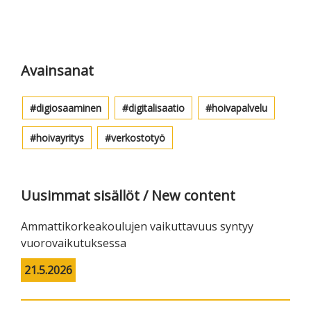
Ensisijainen
sivupalkki
Avainsanat
digiosaaminen
digitalisaatio
hoivapalvelu
hoivayritys
verkostotyö
Uusimmat sisällöt / New content
Ammattikorkeakoulujen vaikuttavuus syntyy
vuorovaikutuksessa
21.5.2026