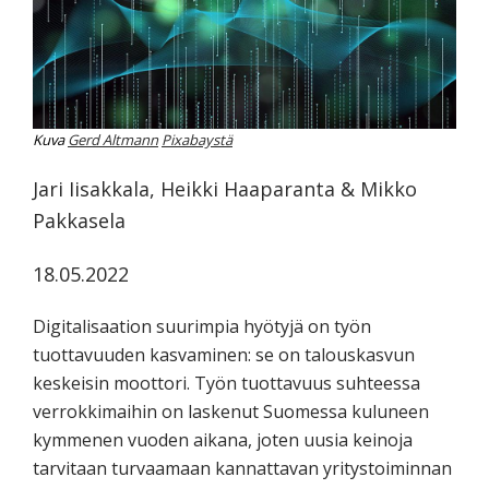
koskevasta
tutkimuksesta
kaikille
kiinnostuneille.
Kuva
Gerd Altmann
Pixabaystä
Jari Iisakkala, Heikki Haaparanta & Mikko
Pakkasela
18.05.2022
Digitalisaation suurimpia hyötyjä on työn
tuottavuuden kasvaminen: se on talouskasvun
keskeisin moottori. Työn tuottavuus suhteessa
verrokkimaihin on laskenut Suomessa kuluneen
kymmenen vuoden aikana, joten uusia keinoja
tarvitaan turvaamaan kannattavan yritystoiminnan