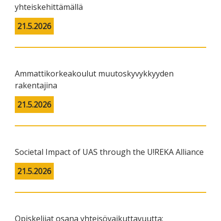
yhteiskehittämällä
21.5.2026
Ammattikorkeakoulut muutoskyvykkyyden
rakentajina
21.5.2026
Societal Impact of UAS through the U!REKA Alliance
21.5.2026
Opiskelijat osana yhteisövaikuttavuutta: