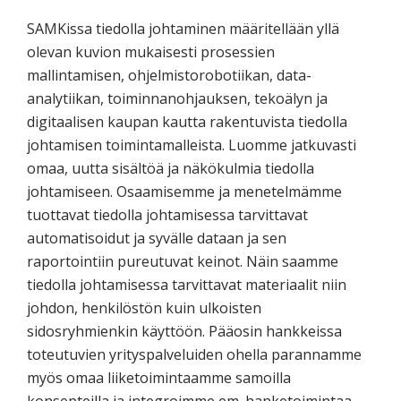
SAMKissa tiedolla johtaminen määritellään yllä
olevan kuvion mukaisesti prosessien
mallintamisen, ohjelmistorobotiikan, data-
analytiikan, toiminnanohjauksen, tekoälyn ja
digitaalisen kaupan kautta rakentuvista tiedolla
johtamisen toimintamalleista. Luomme jatkuvasti
omaa, uutta sisältöä ja näkökulmia tiedolla
johtamiseen. Osaamisemme ja menetelmämme
tuottavat tiedolla johtamisessa tarvittavat
automatisoidut ja syvälle dataan ja sen
raportointiin pureutuvat keinot. Näin saamme
tiedolla johtamisessa tarvittavat materiaalit niin
johdon, henkilöstön kuin ulkoisten
sidosryhmienkin käyttöön. Pääosin hankkeissa
toteutuvien yrityspalveluiden ohella parannamme
myös omaa liiketoimintaamme samoilla
konsepteilla ja integroimme em. hanketoimintaa,