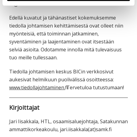
organisaatioille.
Edellä kuvatut ja tähänastiset kokemuksemme
tiedolla johtamisen kehittämisestä ovat olleet niin
myönteisiä, että toiminnan jatkaminen,
syventäminen ja laajentaminen ovat itsestään
selviä asioita. Odotamme innolla mitä tulevaisuus
tuo meille tullessaan.
Tiedolla johtamisen keskus BICin verkkosivut
aukesivat helmikuun puolivälissä osoitteessa:
www.tiedollajohtaminen.fi
Tervetuloa tutustumaan!
Kirjoittajat
Jari Iisakkala, HTL, osaamisaluejohtaja, Satakunnan
ammattikorkeakoulu, jari.iisakkala(at)samk.fi