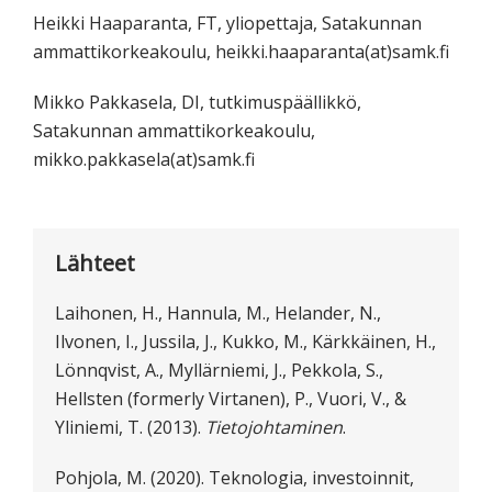
Heikki Haaparanta, FT, yliopettaja, Satakunnan
ammattikorkeakoulu, heikki.haaparanta(at)samk.fi
Mikko Pakkasela, DI, tutkimuspäällikkö,
Satakunnan ammattikorkeakoulu,
mikko.pakkasela(at)samk.fi
Lähteet
Laihonen, H., Hannula, M., Helander, N.,
Ilvonen, I., Jussila, J., Kukko, M., Kärkkäinen, H.,
Lönnqvist, A., Myllärniemi, J., Pekkola, S.,
Hellsten (formerly Virtanen), P., Vuori, V., &
Yliniemi, T. (2013).
Tietojohtaminen
.
Pohjola, M. (2020). Teknologia, investoinnit,