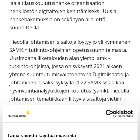
laaja tilauskoulutushanke organisaation
henkilöstön digitaitojen kehittämiseksi. Uusia
hankehakemuksia on sekä työn alla, että
suunnitteilla.
Tiedolla johtamisen sisältöjä löytyy jo yli kymmenen
SAMKin tutkinto-ohjelman opetussuunnitelmasta.
Uusimpana liiketalouden alan ylempi amk -
tutkinto-ohjelma, jossa on syksystä 2021 alkaen
yhtenä suuntautumisvaihtoehtona Digitalisaatio ja
johtaminen. Lisäksi syksyllä 2022 SAMKissa alkaa
hyvinvointianalyytikkojen koulutus (yamk). Tiedolla
johtamisen tematiikkaan liittyviä sisältöjä vietiin
vuoden 2021 aikana useisiin opetussuunnitelmiin ja
varmistamme jatkossakin opetussuunnitelmiemme
ajantasaisuuden suhteessa jatkuvasti kehittyviin
tiedolla johtamisen sisältöihimme.
Tämä sivusto käyttää evästeitä