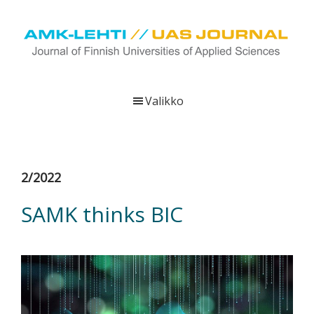
Hyppää
Hyppää
Hyppää
pääsisältöön
ensisijaiseen
alatunnisteeseen
sivupalkkiin
UAS
AMK-
Journal
lehti
Valikko
on
ammattikorkeakoulujen
verkkojulkaisu,
joka
2/2022
viestittää
ammattikorkeakoulujen
SAMK thinks BIC
tutkimus-,
kehittämis-
ja
innovaatiotoiminnasta
sekä
ammattikorkeakoulutusta