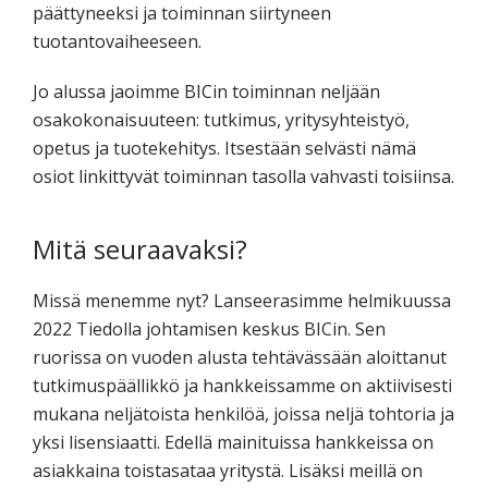
päättyneeksi ja toiminnan siirtyneen
tuotantovaiheeseen.
Jo alussa jaoimme BICin toiminnan neljään
osakokonaisuuteen: tutkimus, yritysyhteistyö,
opetus ja tuotekehitys. Itsestään selvästi nämä
osiot linkittyvät toiminnan tasolla vahvasti toisiinsa.
Mitä seuraavaksi?
Missä menemme nyt? Lanseerasimme helmikuussa
2022 Tiedolla johtamisen keskus BICin. Sen
ruorissa on vuoden alusta tehtävässään aloittanut
tutkimuspäällikkö ja hankkeissamme on aktiivisesti
mukana neljätoista henkilöä, joissa neljä tohtoria ja
yksi lisensiaatti. Edellä mainituissa hankkeissa on
asiakkaina toistasataa yritystä. Lisäksi meillä on