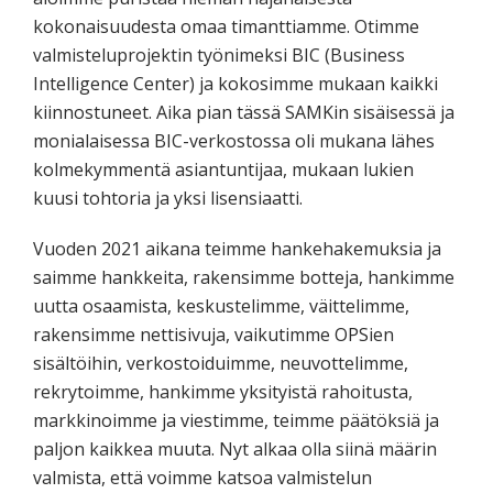
kokonaisuudesta omaa timanttiamme. Otimme
valmisteluprojektin työnimeksi BIC (Business
Intelligence Center) ja kokosimme mukaan kaikki
kiinnostuneet. Aika pian tässä SAMKin sisäisessä ja
monialaisessa BIC-verkostossa oli mukana lähes
kolmekymmentä asiantuntijaa, mukaan lukien
kuusi tohtoria ja yksi lisensiaatti.
Vuoden 2021 aikana teimme hankehakemuksia ja
saimme hankkeita, rakensimme botteja, hankimme
uutta osaamista, keskustelimme, väittelimme,
rakensimme nettisivuja, vaikutimme OPSien
sisältöihin, verkostoiduimme, neuvottelimme,
rekrytoimme, hankimme yksityistä rahoitusta,
markkinoimme ja viestimme, teimme päätöksiä ja
paljon kaikkea muuta. Nyt alkaa olla siinä määrin
valmista, että voimme katsoa valmistelun