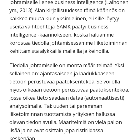
johtamiselle lienee business intelligence (Laihonen
ym., 2013). Alan kirjallisuudessa tämä käännös on
kaikkea muuta kuin yksimielinen, eli sille löytyy
useita vaihtoehtoja. SAMK päätyi business
intelligence -käännökseen, koska haluamme
korostaa tiedolla johtamisessamme liiketoiminnan
kehittämistä älykkäillä malleilla ja keinoilla.
Tiedolla johtamiselle on monta määritelmää. Yksi
sellainen on: ajantasaiseen ja laadukkaaseen
tietoon perustuvaa päätöksentekoa. Se voi olla
myös oikeaan tietoon perustuvaa päätöksentekoa,
jossa oikea tieto saadaan dataa (automaattisesti)
analysoimalla. Tai: uuden tai paremman
liiketoiminnan tuottamista yrityksen hallussa
olevan tiedon avulla. Määritelmiä on vielä paljon
lisää ja ne ovat osittain jopa ristiriidassa
keskenään.