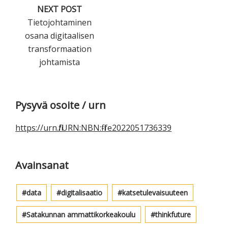
NEXT POST
Tietojohtaminen
osana digitaalisen
transformaation
johtamista
Ensisijainen
Pysyvä osoite / urn
sivupalkki
https://urn.fi/URN:NBN:fi-fe2022051736339
Avainsanat
data
digitalisaatio
katsetulevaisuuteen
Satakunnan ammattikorkeakoulu
thinkfuture