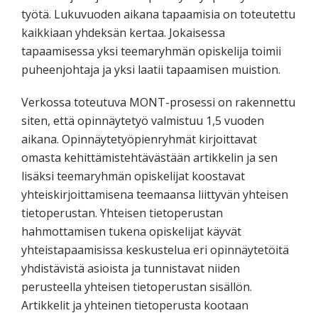
työtä. Lukuvuoden aikana tapaamisia on toteutettu
kaikkiaan yhdeksän kertaa. Jokaisessa
tapaamisessa yksi teemaryhmän opiskelija toimii
puheenjohtaja ja yksi laatii tapaamisen muistion.
Verkossa toteutuva MONT-prosessi on rakennettu
siten, että opinnäytetyö valmistuu 1,5 vuoden
aikana. Opinnäytetyöpienryhmät kirjoittavat
omasta kehittämistehtävästään artikkelin ja sen
lisäksi teemaryhmän opiskelijat koostavat
yhteiskirjoittamisena teemaansa liittyvän yhteisen
tietoperustan. Yhteisen tietoperustan
hahmottamisen tukena opiskelijat käyvät
yhteistapaamisissa keskustelua eri opinnäytetöitä
yhdistävistä asioista ja tunnistavat niiden
perusteella yhteisen tietoperustan sisällön.
Artikkelit ja yhteinen tietoperusta kootaan