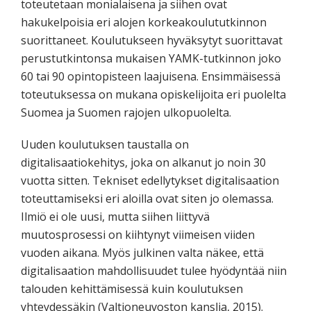
toteutetaan monialaisena ja siihen ovat
hakukelpoisia eri alojen korkeakoulututkinnon
suorittaneet. Koulutukseen hyväksytyt suorittavat
perustutkintonsa mukaisen YAMK-tutkinnon joko
60 tai 90 opintopisteen laajuisena. Ensimmäisessä
toteutuksessa on mukana opiskelijoita eri puolelta
Suomea ja Suomen rajojen ulkopuolelta.
Uuden koulutuksen taustalla on
digitalisaatiokehitys, joka on alkanut jo noin 30
vuotta sitten. Tekniset edellytykset digitalisaation
toteuttamiseksi eri aloilla ovat siten jo olemassa.
Ilmiö ei ole uusi, mutta siihen liittyvä
muutosprosessi on kiihtynyt viimeisen viiden
vuoden aikana. Myös julkinen valta näkee, että
digitalisaation mahdollisuudet tulee hyödyntää niin
talouden kehittämisessä kuin koulutuksen
yhteydessäkin (Valtioneuvoston kanslia, 2015).