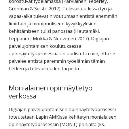
korostuvat työelämässä (Parviainen, Federley,
Grenman & Seisto 2017). Tulevaisuudessa työ ja
vapaa-aika tulevat nivoutumaan entistä enemmän
limittäin ja monipuoliseen kyvykkyyksien
kehittämiseen tulisi panostaa (Hautamäki,
Leppänen, Mokka & Neuvonen 2017). Digiajan
palvelujohtamisen koulutuksessa
opinnäytetyöprosessia on uudistettu niin, että se
palvelee entistä paremmin työelämän tämän
hetken ja tulevaisuuden tarpeita.
Monialainen opinnäytetyö
verkossa
Digiajan palvelujohtamisen opinnäytetyöprosessi
toteutetaan Lapin AMKissa kehitetyn monialaisen
opinnäytetyöprosessin (MONT) pohjalta (ks.