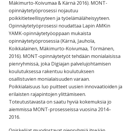
Mäkimurto-Koivumaa & Kärnä 2016). MONT-
opinnäytetyöprosessi nojautuu
poikkitieteellisyyteen ja työelämäläheisyyteen.
Opinnäytetyöprosessi noudattaa Lapin AMKin
YAMK-opinnäytetyöoppaan mukaista
opinnäytetyöprosessia (Kärnä, Jauhola,
Koikkalainen, Mäkimurto-Koivumaa, Törmänen,
2016). MONT-opinnäytetyöt tehdään monialaisissa
pienryhmissä, joka Digiajan palvelujohtamisen
koulutuksessa rakentuu koulutukseen
osallistuvien monialaisuuden varaan.
Poikkialaisuus luo puitteet uusien innovaatioiden ja
erilaisten rajapintojen ylittämiseen.
Toteutustavasta on saatu hyviä kokemuksia jo
aiemmissa MONT-prosesseissa vuosina 2014–
2016.
Opiskelijat muodostavat pienryhmiä itseään