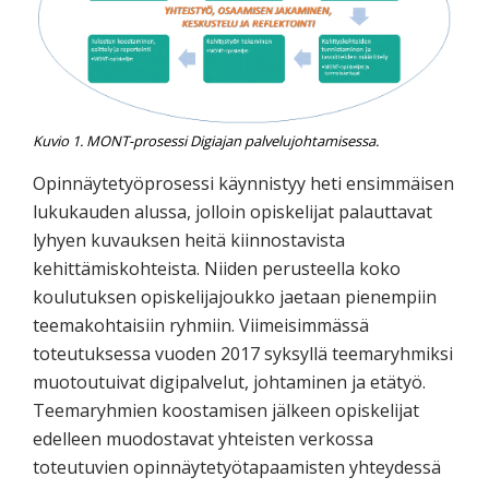
Kuvio 1. MONT-prosessi Digiajan palvelujohtamisessa.
Opinnäytetyöprosessi käynnistyy heti ensimmäisen
lukukauden alussa, jolloin opiskelijat palauttavat
lyhyen kuvauksen heitä kiinnostavista
kehittämiskohteista. Niiden perusteella koko
koulutuksen opiskelijajoukko jaetaan pienempiin
teemakohtaisiin ryhmiin. Viimeisimmässä
toteutuksessa vuoden 2017 syksyllä teemaryhmiksi
muotoutuivat digipalvelut, johtaminen ja etätyö.
Teemaryhmien koostamisen jälkeen opiskelijat
edelleen muodostavat yhteisten verkossa
toteutuvien opinnäytetyötapaamisten yhteydessä