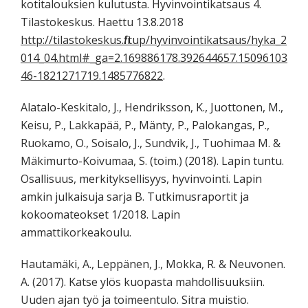
kotitalouksien kulutusta. Hyvinvointikatsaus 4.
Tilastokeskus. Haettu 13.8.2018
http://tilastokeskus.fi/tup/hyvinvointikatsaus/hyka_2
014_04.html#_ga=2.169886178.392644657.15096103
46-1821271719.1485776822
.
Alatalo-Keskitalo, J., Hendriksson, K., Juottonen, M.,
Keisu, P., Lakkapää, P., Mänty, P., Palokangas, P.,
Ruokamo, O., Soisalo, J., Sundvik, J., Tuohimaa M. &
Mäkimurto-Koivumaa, S. (toim.) (2018). Lapin tuntu.
Osallisuus, merkityksellisyys, hyvinvointi. Lapin
amkin julkaisuja sarja B. Tutkimusraportit ja
kokoomateokset 1/2018. Lapin
ammattikorkeakoulu.
Hautamäki, A., Leppänen, J., Mokka, R. & Neuvonen.
A. (2017). Katse ylös kuopasta mahdollisuuksiin.
Uuden ajan työ ja toimeentulo. Sitra muistio.