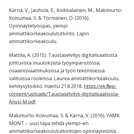
Kärnä, V., Jauhola, E., Koikkalainen, M., Mäkimurto-
Koivumaa, S. & Törmänen, O. (2016).
Opinnäytetyöopas, ylempi
ammattikorkeakoulututkinto. Lapin
ammattikorkeakoulu.
Mattila, A. (2015). Taustaselvitys digitalisaatiosta
johtuvista muutoksista työympäristössä,
osaamisvaatimuksissa ja työn tekemisessä
valituissa rooleissa. Laurea ammattikorkeakoulu,
kehitysyksikkö. Haettu 21.8.2018.
https://ek.fi/wp-
content/uploads/Taustaselvitys-digitalisaatiosta-
Anssi-M.pdf
.
Mäkimurto-Koivumaa, S. & Kärnä, V. (2016). YAMK
MONT – uusi tapa tehdä ylempi¬en
ammattikorkeakoulututkintojen opinnäytetöitä.