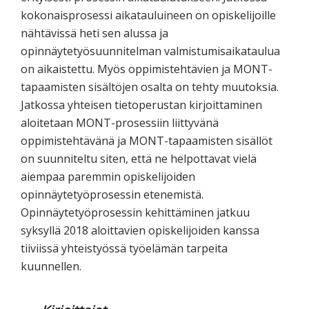
kokonaisprosessi aikatauluineen on opiskelijoille
nähtävissä heti sen alussa ja
opinnäytetyösuunnitelman valmistumisaikataulua
on aikaistettu. Myös oppimistehtävien ja MONT-
tapaamisten sisältöjen osalta on tehty muutoksia.
Jatkossa yhteisen tietoperustan kirjoittaminen
aloitetaan MONT-prosessiin liittyvänä
oppimistehtävänä ja MONT-tapaamisten sisällöt
on suunniteltu siten, että ne helpottavat vielä
aiempaa paremmin opiskelijoiden
opinnäytetyöprosessin etenemistä.
Opinnäytetyöprosessin kehittäminen jatkuu
syksyllä 2018 aloittavien opiskelijoiden kanssa
tiiviissä yhteistyössä työelämän tarpeita
kuunnellen.