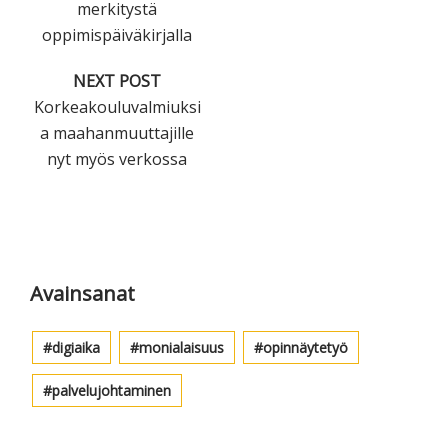
merkitystä
oppimispäiväkirjalla
NEXT POST
Korkeakouluvalmiuksi
a maahanmuuttajille
nyt myös verkossa
Ensisijainen
sivupalkki
Avainsanat
digiaika
monialaisuus
opinnäytetyö
palvelujohtaminen