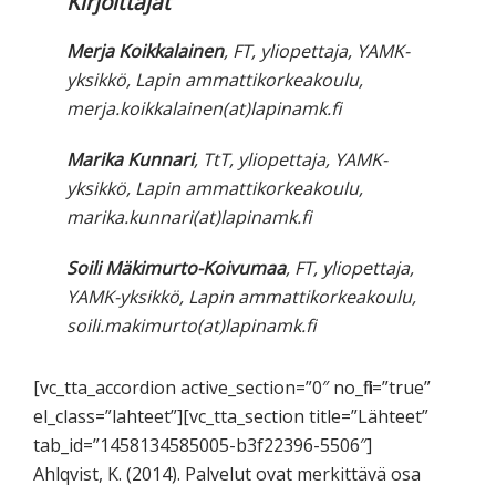
Kirjoittajat
Merja Koikkalainen
, FT, yliopettaja, YAMK-
yksikkö, Lapin ammattikorkeakoulu,
merja.koikkalainen(at)lapinamk.fi
Marika Kunnari
, TtT, yliopettaja, YAMK-
yksikkö, Lapin ammattikorkeakoulu,
marika.kunnari(at)lapinamk.fi
Soili Mäkimurto-Koivumaa
, FT, yliopettaja,
YAMK-yksikkö, Lapin ammattikorkeakoulu,
soili.makimurto(at)lapinamk.fi
[vc_tta_accordion active_section=”0″ no_fill=”true”
el_class=”lahteet”][vc_tta_section title=”Lähteet”
tab_id=”1458134585005-b3f22396-5506″]
Ahlqvist, K. (2014). Palvelut ovat merkittävä osa