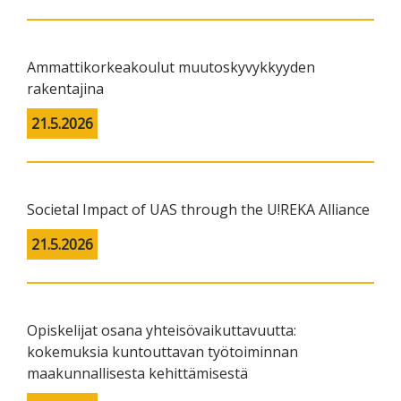
Ammattikorkeakoulut muutoskyvykkyyden
rakentajina
21.5.2026
Societal Impact of UAS through the U!REKA Alliance
21.5.2026
Opiskelijat osana yhteisövaikuttavuutta:
kokemuksia kuntouttavan työtoiminnan
maakunnallisesta kehittämisestä