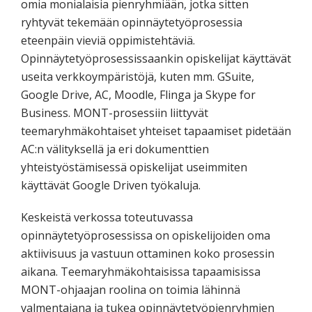
omia monialaisia pienryhmiään, jotka sitten
ryhtyvät tekemään opinnäytetyöprosessia
eteenpäin vieviä oppimistehtäviä.
Opinnäytetyöprosessissaankin opiskelijat käyttävät
useita verkkoympäristöjä, kuten mm. GSuite,
Google Drive, AC, Moodle, Flinga ja Skype for
Business. MONT-prosessiin liittyvät
teemaryhmäkohtaiset yhteiset tapaamiset pidetään
AC:n välityksellä ja eri dokumenttien
yhteistyöstämisessä opiskelijat useimmiten
käyttävät Google Driven työkaluja.
Keskeistä verkossa toteutuvassa
opinnäytetyöprosessissa on opiskelijoiden oma
aktiivisuus ja vastuun ottaminen koko prosessin
aikana. Teemaryhmäkohtaisissa tapaamisissa
MONT-ohjaajan roolina on toimia lähinnä
valmentajana ja tukea opinnäytetyöpienryhmien