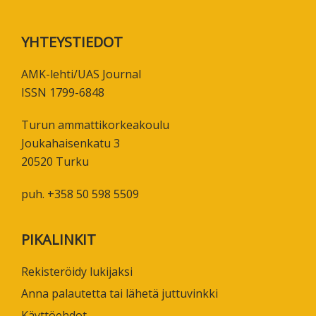
Footer
YHTEYSTIEDOT
AMK-lehti/UAS Journal
ISSN 1799-6848
Turun ammattikorkeakoulu
Joukahaisenkatu 3
20520 Turku
puh. +358 50 598 5509
PIKALINKIT
Rekisteröidy lukijaksi
Anna palautetta tai lähetä juttuvinkki
Käyttöehdot