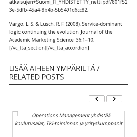
atkaisujen+Suomi_FI_YHDISTETTY_netti.pdf/801f52
3e-5dfb-45a4-8b4b-5b5491d6cc82
.
Vargo, L. S. & Lusch, R. F. (2008). Service-dominant
logic: continuing the evolution. Journal of the
Academic Marketing Science; 36:1–10.
[/vc_tta_section][/vc_tta_accordion]
LISÄÄ AIHEEN YMPÄRILTÄ /
RELATED POSTS