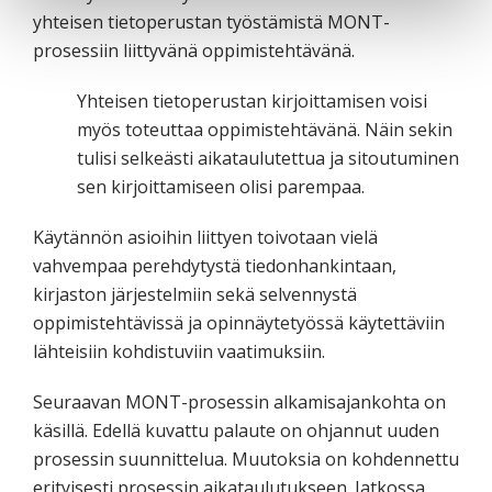
yhteisen tietoperustan työstämistä MONT-
prosessiin liittyvänä oppimistehtävänä.
Yhteisen tietoperustan kirjoittamisen voisi
myös toteuttaa oppimistehtävänä. Näin sekin
tulisi selkeästi aikataulutettua ja sitoutuminen
sen kirjoittamiseen olisi parempaa.
Käytännön asioihin liittyen toivotaan vielä
vahvempaa perehdytystä tiedonhankintaan,
kirjaston järjestelmiin sekä selvennystä
oppimistehtävissä ja opinnäytetyössä käytettäviin
lähteisiin kohdistuviin vaatimuksiin.
Seuraavan MONT-prosessin alkamisajankohta on
käsillä. Edellä kuvattu palaute on ohjannut uuden
prosessin suunnittelua. Muutoksia on kohdennettu
erityisesti prosessin aikataulutukseen. Jatkossa