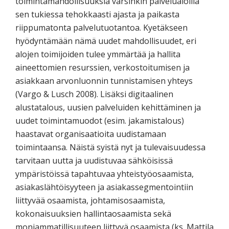
toimintamahdollisuuksia varsinkin palvelualoilla
sen tukiessa tehokkaasti ajasta ja paikasta
riippumatonta palvelutuotantoa. Kyetäkseen
hyödyntämään nämä uudet mahdollisuudet, eri
alojen toimijoiden tulee ymmärtää ja hallita
aineettomien resurssien, verkostoitumisen ja
asiakkaan arvonluonnin tunnistamisen yhteys
(Vargo & Lusch 2008). Lisäksi digitaalinen
alustatalous, uusien palveluiden kehittäminen ja
uudet toimintamuodot (esim. jakamistalous)
haastavat organisaatioita uudistamaan
toimintaansa. Näistä syistä nyt ja tulevaisuudessa
tarvitaan uutta ja uudistuvaa sähköisissä
ympäristöissä tapahtuvaa yhteistyöosaamista,
asiakaslähtöisyyteen ja asiakassegmentointiin
liittyvää osaamista, johtamisosaamista,
kokonaisuuksien hallintaosaamista sekä
moniammatillisuuteen liittyvä osaamista (ks. Mattila