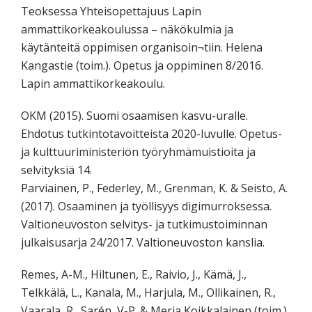
Teoksessa Yhteisopettajuus Lapin
ammattikorkeakoulussa – näkökulmia ja
käytänteitä oppimisen organisoin¬tiin. Helena
Kangastie (toim.). Opetus ja oppiminen 8/2016.
Lapin ammattikorkeakoulu.
OKM (2015). Suomi osaamisen kasvu-uralle.
Ehdotus tutkintotavoitteista 2020-luvulle. Opetus-
ja kulttuuriministeriön työryhmämuistioita ja
selvityksiä 14.
Parviainen, P., Federley, M., Grenman, K. & Seisto, A.
(2017). Osaaminen ja työllisyys digimurroksessa.
Valtioneuvoston selvitys- ja tutkimustoiminnan
julkaisusarja 24/2017. Valtioneuvoston kanslia.
Remes, A-M., Hiltunen, E., Raivio, J., Kämä, J.,
Telkkälä, L., Kanala, M., Harjula, M., Ollikainen, R.,
Vaarala, R., Sarén, V-P. & Merja Koikkalainen (toim.)