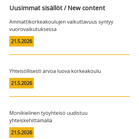
Uusimmat sisällöt / New content
Ammattikorkeakoulujen vaikuttavuus syntyy
vuorovaikutuksessa
21.5.2026
Yhteisöllisesti arvoa luova korkeakoulu
21.5.2026
Monikielinen työyhteisö uudistuu
yhteiskehittämällä
21.5.2026