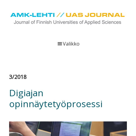
Hyppää
Hyppää
Hyppää
pääsisältöön
ensisijaiseen
alatunnisteeseen
sivupalkkiin
UAS
AMK-
Journal
lehti
Valikko
on
ammattikorkeakoulujen
verkkojulkaisu,
joka
3/2018
viestittää
ammattikorkeakoulujen
Digiajan
tutkimus-,
opinnäytetyöprosessi
kehittämis-
ja
innovaatiotoiminnasta
sekä
ammattikorkeakoulutusta