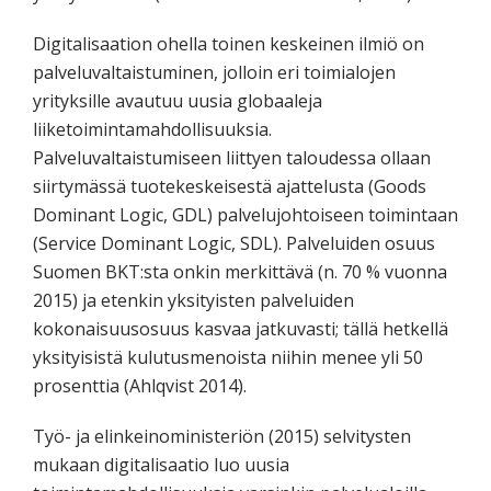
Digitalisaation ohella toinen keskeinen ilmiö on
palveluvaltaistuminen, jolloin eri toimialojen
yrityksille avautuu uusia globaaleja
liiketoimintamahdollisuuksia.
Palveluvaltaistumiseen liittyen taloudessa ollaan
siirtymässä tuotekeskeisestä ajattelusta (Goods
Dominant Logic, GDL) palvelujohtoiseen toimintaan
(Service Dominant Logic, SDL). Palveluiden osuus
Suomen BKT:sta onkin merkittävä (n. 70 % vuonna
2015) ja etenkin yksityisten palveluiden
kokonaisuusosuus kasvaa jatkuvasti; tällä hetkellä
yksityisistä kulutusmenoista niihin menee yli 50
prosenttia (Ahlqvist 2014).
Työ- ja elinkeinoministeriön (2015) selvitysten
mukaan digitalisaatio luo uusia