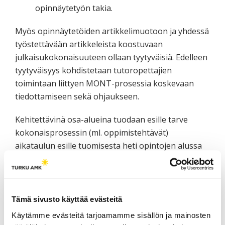
opinnäytetyön takia.
Myös opinnäytetöiden artikkelimuotoon ja yhdessä
työstettävään artikkeleista koostuvaan
julkaisukokonaisuuteen ollaan tyytyväisiä. Edelleen
tyytyväisyys kohdistetaan tutoropettajien
toimintaan liittyen MONT-prosessia koskevaan
tiedottamiseen sekä ohjaukseen.
Kehitettävinä osa-alueina tuodaan esille tarve
kokonaisprosessin (ml. oppimistehtävät)
aikataulun esille tuomisesta heti opintojen alussa
sekä pidemmästä aikaresurssitarpeesta koskien
MONT-pienryhmien ja opinnäytetyön aiheen
päättämistä.
Tämä sivusto käyttää evästeitä
Alussa jo voisi paljastaa kaikki
Käytämme evästeitä tarjoamamme sisällön ja mainosten
opinnäytetyöhön liittyvät tehtävät ja