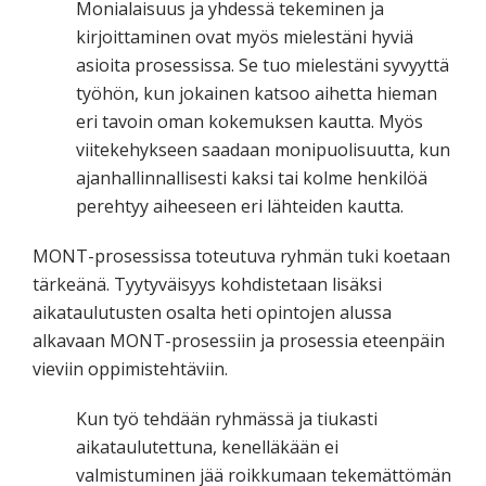
Monialaisuus ja yhdessä tekeminen ja
kirjoittaminen ovat myös mielestäni hyviä
asioita prosessissa. Se tuo mielestäni syvyyttä
työhön, kun jokainen katsoo aihetta hieman
eri tavoin oman kokemuksen kautta. Myös
viitekehykseen saadaan monipuolisuutta, kun
ajanhallinnallisesti kaksi tai kolme henkilöä
perehtyy aiheeseen eri lähteiden kautta.
MONT-prosessissa toteutuva ryhmän tuki koetaan
tärkeänä. Tyytyväisyys kohdistetaan lisäksi
aikataulutusten osalta heti opintojen alussa
alkavaan MONT-prosessiin ja prosessia eteenpäin
vieviin oppimistehtäviin.
Kun työ tehdään ryhmässä ja tiukasti
aikataulutettuna, kenelläkään ei
valmistuminen jää roikkumaan tekemättömän