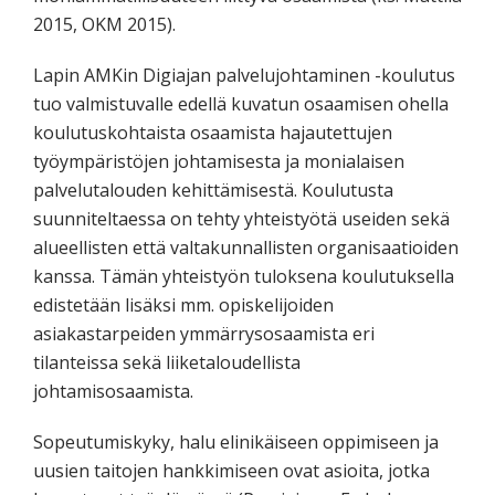
2015, OKM 2015).
Lapin AMKin Digiajan palvelujohtaminen -koulutus
tuo valmistuvalle edellä kuvatun osaamisen ohella
koulutuskohtaista osaamista hajautettujen
työympäristöjen johtamisesta ja monialaisen
palvelutalouden kehittämisestä. Koulutusta
suunniteltaessa on tehty yhteistyötä useiden sekä
alueellisten että valtakunnallisten organisaatioiden
kanssa. Tämän yhteistyön tuloksena koulutuksella
edistetään lisäksi mm. opiskelijoiden
asiakastarpeiden ymmärrysosaamista eri
tilanteissa sekä liiketaloudellista
johtamisosaamista.
Sopeutumiskyky, halu elinikäiseen oppimiseen ja
uusien taitojen hankkimiseen ovat asioita, jotka