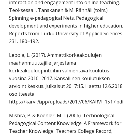
interaction and engagement into online teaching.
Teoksessa I. Tanskanen & M. Rännäli (toim.)
Spinning e-pedagogical Nets. Pedagogical
development and experiments in higher education.
Reports from Turku University of Applied Sciences
231. 180–192.
Lepola, L. (2017). Ammattikorkeakoulujen
maahanmuuttajille järjestämä
korkeakouluopintoihin valmentava koulutus
vuosina 2010–2017. Kansallinen koulutuksen
arviointikeskus. Julkaisut 2017:15. Haettu 12.6.2018
osoitteesta
https://karvi.fi/app/uploads/2017/06/KARVI_1517.pdf
Mishra, P. & Koehler, M. J. (2006). Technological
Pedagogical Content Knowledge: A Framework for
Teacher Knowledge. Teachers College Record,