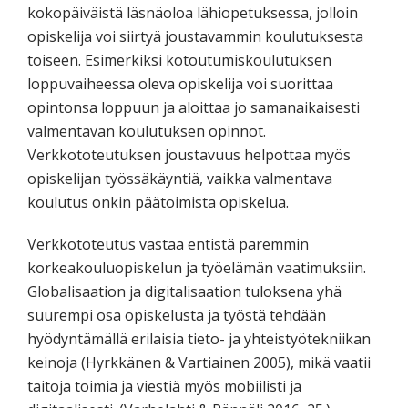
kokopäiväistä läsnäoloa lähiopetuksessa, jolloin
opiskelija voi siirtyä joustavammin koulutuksesta
toiseen. Esimerkiksi kotoutumiskoulutuksen
loppuvaiheessa oleva opiskelija voi suorittaa
opintonsa loppuun ja aloittaa jo samanaikaisesti
valmentavan koulutuksen opinnot.
Verkkototeutuksen joustavuus helpottaa myös
opiskelijan työssäkäyntiä, vaikka valmentava
koulutus onkin päätoimista opiskelua.
Verkkototeutus vastaa entistä paremmin
korkeakouluopiskelun ja työelämän vaatimuksiin.
Globalisaation ja digitalisaation tuloksena yhä
suurempi osa opiskelusta ja työstä tehdään
hyödyntämällä erilaisia tieto- ja yhteistyötekniikan
keinoja (Hyrkkänen & Vartiainen 2005), mikä vaatii
taitoja toimia ja viestiä myös mobiilisti ja