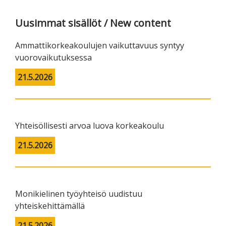
Uusimmat sisällöt / New content
Ammattikorkeakoulujen vaikuttavuus syntyy
vuorovaikutuksessa
21.5.2026
Yhteisöllisesti arvoa luova korkeakoulu
21.5.2026
Monikielinen työyhteisö uudistuu
yhteiskehittämällä
21.5.2026