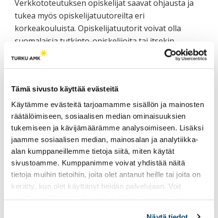
Verkkototeutuksen opiskelijat saavat ohjausta ja
tukea myös opiskelijatuutoreilta eri
korkeakouluista. Opiskelijatuutorit voivat olla
suomalaisia tutkinto-opiskelijoita tai itsekin
valmentavaan koulutukseen osallistuneita
maahanmuuttajia. Opiskelijatuutorien tehtävänä
on opastaa esimerkiksi verkko-oppimisalustan tai
Tämä sivusto käyttää evästeitä
eri ohjelmien käytössä, pitää verkkolukupiirejä,
kertoa omasta opintopolustaan tai jakaa
Käytämme evästeitä tarjoamamme sisällön ja mainosten
kokemuksiaan tutkintokoulutusten valintakokeista.
räätälöimiseen, sosiaalisen median ominaisuuksien
tukemiseen ja kävijämäärämme analysoimiseen. Lisäksi
jaamme sosiaalisen median, mainosalan ja analytiikka-
Digitaidot eväinä verkko-
alan kumppaneillemme tietoja siitä, miten käytät
opetuksessa ja -opiskelussa
sivustoamme. Kumppanimme voivat yhdistää näitä
tietoja muihin tietoihin, joita olet antanut heille tai joita on
Valmentavan koulutuksen verkkototeutus
kerätty, kun olet käyttänyt heidän palvelujaan. Voit
mahdollistaa uudenlaisen digitaalisen ja
muuttaa evästeasetuksiesi hyväksyntää sivuston
alalaidassa olevasta
Evästeasetukset
linkistä.
pedagogisen yhteistyön ja osaamisen jakamisen
Näytä tiedot