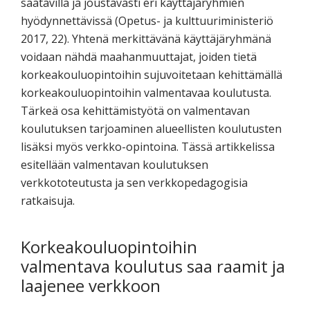
saatavilla ja joustavasti eri käyttäjäryhmien
hyödynnettävissä (Opetus- ja kulttuuriministeriö
2017, 22). Yhtenä merkittävänä käyttäjäryhmänä
voidaan nähdä maahanmuuttajat, joiden tietä
korkeakouluopintoihin sujuvoitetaan kehittämällä
korkeakouluopintoihin valmentavaa koulutusta.
Tärkeä osa kehittämistyötä on valmentavan
koulutuksen tarjoaminen alueellisten koulutusten
lisäksi myös verkko-opintoina. Tässä artikkelissa
esitellään valmentavan koulutuksen
verkkototeutusta ja sen verkkopedagogisia
ratkaisuja.
Korkeakouluopintoihin
valmentava koulutus saa raamit ja
laajenee verkkoon