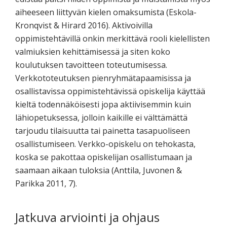
aiheeseen liittyvän kielen omaksumista (Eskola-
Kronqvist & Hirard 2016). Aktivoivilla
oppimistehtävillä onkin merkittävä rooli kielellisten
valmiuksien kehittämisessä ja siten koko
koulutuksen tavoitteen toteutumisessa.
Verkkototeutuksen pienryhmätapaamisissa ja
osallistavissa oppimistehtävissä opiskelija käyttää
kieltä todennäköisesti jopa aktiivisemmin kuin
lähiopetuksessa, jolloin kaikille ei välttämättä
tarjoudu tilaisuutta tai painetta tasapuoliseen
osallistumiseen. Verkko-opiskelu on tehokasta,
koska se pakottaa opiskelijan osallistumaan ja
saamaan aikaan tuloksia (Anttila, Juvonen &
Parikka 2011, 7).
Jatkuva arviointi ja ohjaus