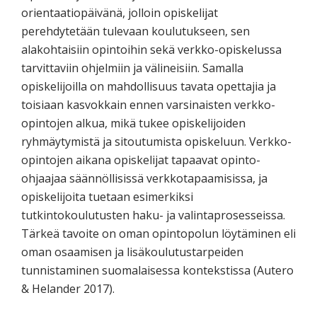
orientaatiopäivänä, jolloin opiskelijat
perehdytetään tulevaan koulutukseen, sen
alakohtaisiin opintoihin sekä verkko-opiskelussa
tarvittaviin ohjelmiin ja välineisiin. Samalla
opiskelijoilla on mahdollisuus tavata opettajia ja
toisiaan kasvokkain ennen varsinaisten verkko-
opintojen alkua, mikä tukee opiskelijoiden
ryhmäytymistä ja sitoutumista opiskeluun. Verkko-
opintojen aikana opiskelijat tapaavat opinto-
ohjaajaa säännöllisissä verkkotapaamisissa, ja
opiskelijoita tuetaan esimerkiksi
tutkintokoulutusten haku- ja valintaprosesseissa.
Tärkeä tavoite on oman opintopolun löytäminen eli
oman osaamisen ja lisäkoulutustarpeiden
tunnistaminen suomalaisessa kontekstissa (Autero
& Helander 2017).