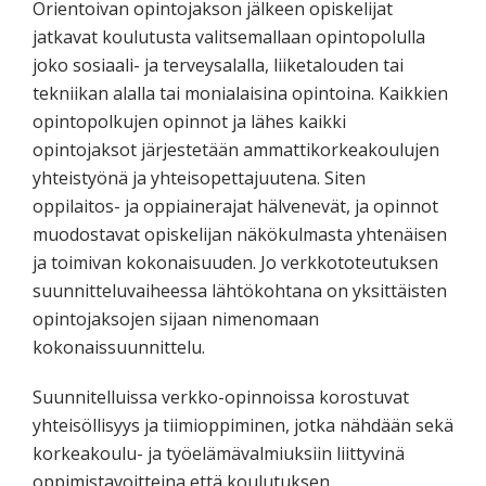
Orientoivan opintojakson jälkeen opiskelijat
jatkavat koulutusta valitsemallaan opintopolulla
joko sosiaali- ja terveysalalla, liiketalouden tai
tekniikan alalla tai monialaisina opintoina. Kaikkien
opintopolkujen opinnot ja lähes kaikki
opintojaksot järjestetään ammattikorkeakoulujen
yhteistyönä ja yhteisopettajuutena. Siten
oppilaitos- ja oppiainerajat hälvenevät, ja opinnot
muodostavat opiskelijan näkökulmasta yhtenäisen
ja toimivan kokonaisuuden. Jo verkkototeutuksen
suunnitteluvaiheessa lähtökohtana on yksittäisten
opintojaksojen sijaan nimenomaan
kokonaissuunnittelu.
Suunnitelluissa verkko-opinnoissa korostuvat
yhteisöllisyys ja tiimioppiminen, jotka nähdään sekä
korkeakoulu- ja työelämävalmiuksiin liittyvinä
oppimistavoitteina että koulutuksen