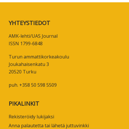
Footer
YHTEYSTIEDOT
AMK-lehti/UAS Journal
ISSN 1799-6848
Turun ammattikorkeakoulu
Joukahaisenkatu 3
20520 Turku
puh. +358 50 598 5509
PIKALINKIT
Rekisteröidy lukijaksi
Anna palautetta tai lähetä juttuvinkki