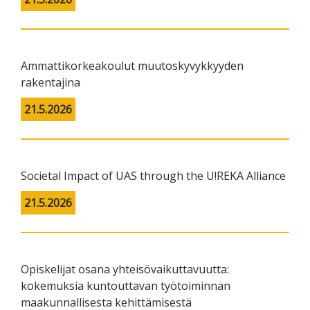
Ammattikorkeakoulut muutoskyvykkyyden
rakentajina
21.5.2026
Societal Impact of UAS through the U!REKA Alliance
21.5.2026
Opiskelijat osana yhteisövaikuttavuutta:
kokemuksia kuntouttavan työtoiminnan
maakunnallisesta kehittämisestä