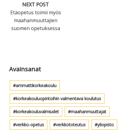
NEXT POST
Etäopetus toimii myös
maahanmuuttajien
suomen opetuksessa
Ensisijainen
sivupalkki
Avainsanat
ammattikorkeakoulu
korkeakouluopintoihin valmentava koulutus
korkeakouluvalmiudet
maahanmuuttajat
verkko-opetus
verkkototeutus
yliopisto