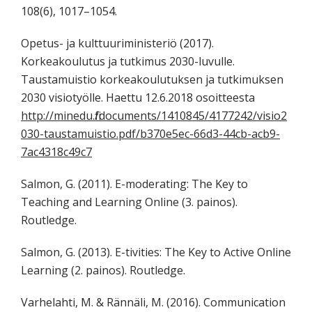
108(6), 1017–1054.
Opetus- ja kulttuuriministeriö (2017).
Korkeakoulutus ja tutkimus 2030-luvulle.
Taustamuistio korkeakoulutuksen ja tutkimuksen
2030 visiotyölle. Haettu 12.6.2018 osoitteesta
http://minedu.fi/documents/1410845/4177242/visio2
030-taustamuistio.pdf/b370e5ec-66d3-44cb-acb9-
7ac4318c49c7
Salmon, G. (2011). E-moderating: The Key to
Teaching and Learning Online (3. painos).
Routledge.
Salmon, G. (2013). E-tivities: The Key to Active Online
Learning (2. painos). Routledge.
Varhelahti, M. & Rännäli, M. (2016). Communication