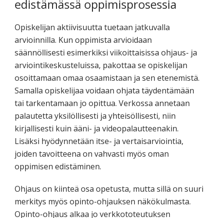
edistämässä oppimisprosessia
Opiskelijan aktiivisuutta tuetaan jatkuvalla
arvioinnilla. Kun oppimista arvioidaan
säännöllisesti esimerkiksi viikoittaisissa ohjaus- ja
arviointikeskusteluissa, pakottaa se opiskelijan
osoittamaan omaa osaamistaan ja sen etenemistä.
Samalla opiskelijaa voidaan ohjata täydentämään
tai tarkentamaan jo opittua. Verkossa annetaan
palautetta yksilöllisesti ja yhteisöllisesti, niin
kirjallisesti kuin ääni- ja videopalautteenakin.
Lisäksi hyödynnetään itse- ja vertaisarviointia,
joiden tavoitteena on vahvasti myös oman
oppimisen edistäminen.
Ohjaus on kiinteä osa opetusta, mutta sillä on suuri
merkitys myös opinto-ohjauksen näkökulmasta.
Opinto-ohjaus alkaa jo verkkototeutuksen