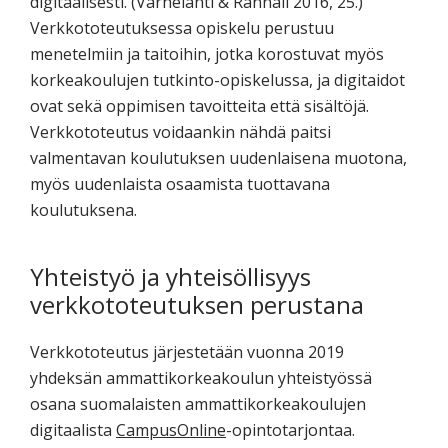
digitaalisesti. (Varhelahti & Rännäli 2016, 25.)
Verkkototeutuksessa opiskelu perustuu
menetelmiin ja taitoihin, jotka korostuvat myös
korkeakoulujen tutkinto-opiskelussa, ja digitaidot
ovat sekä oppimisen tavoitteita että sisältöjä.
Verkkototeutus voidaankin nähdä paitsi
valmentavan koulutuksen uudenlaisena muotona,
myös uudenlaista osaamista tuottavana
koulutuksena.
Yhteistyö ja yhteisöllisyys
verkkototeutuksen perustana
Verkkototeutus järjestetään vuonna 2019
yhdeksän ammattikorkeakoulun yhteistyössä
osana suomalaisten ammattikorkeakoulujen
digitaalista
CampusOnline
-opintotarjontaa.