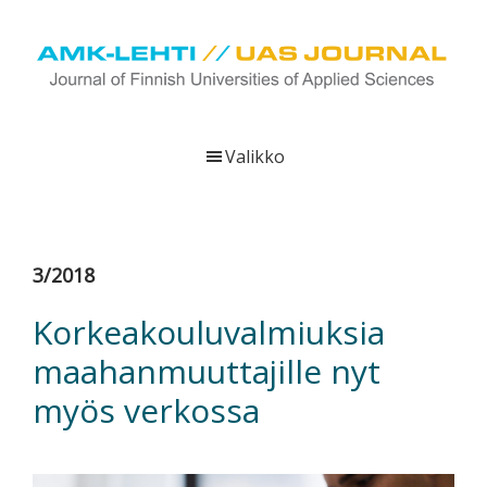
Hyppää
Hyppää
Hyppää
pääsisältöön
ensisijaiseen
alatunnisteeseen
sivupalkkiin
UAS
AMK-
Journal
lehti
Valikko
on
ammattikorkeakoulujen
verkkojulkaisu,
joka
3/2018
viestittää
ammattikorkeakoulujen
Korkeakouluvalmiuksia
tutkimus-,
maahanmuuttajille nyt
kehittämis-
ja
myös verkossa
innovaatiotoiminnasta
sekä
ammattikorkeakoulutusta