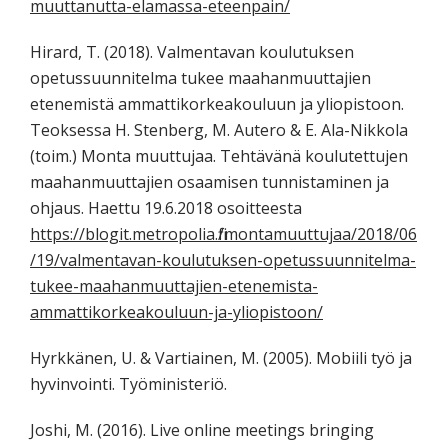
muuttanutta-elamassa-eteenpain/
Hirard, T. (2018). Valmentavan koulutuksen
opetussuunnitelma tukee maahanmuuttajien
etenemistä ammattikorkeakouluun ja yliopistoon.
Teoksessa H. Stenberg, M. Autero & E. Ala-Nikkola
(toim.) Monta muuttujaa. Tehtävänä koulutettujen
maahanmuuttajien osaamisen tunnistaminen ja
ohjaus. Haettu 19.6.2018 osoitteesta
https://blogit.metropolia.fi/montamuuttujaa/2018/06
/19/valmentavan-koulutuksen-opetussuunnitelma-
tukee-maahanmuuttajien-etenemista-
ammattikorkeakouluun-ja-yliopistoon/
Hyrkkänen, U. & Vartiainen, M. (2005). Mobiili työ ja
hyvinvointi. Työministeriö.
Joshi, M. (2016). Live online meetings bringing