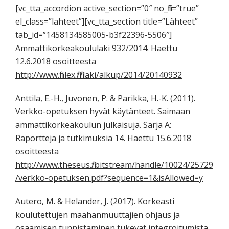
[vc_tta_accordion active_section=”0″ no_fill=”true”
el_class=”lahteet”][vc_tta_section title=”Lähteet”
tab_id=”1458134585005-b3f22396-5506″]
Ammattikorkeakoululaki 932/2014. Haettu
12.6.2018 osoitteesta
http://www.finlex.fi/fi/laki/alkup/2014/20140932
Anttila, E.-H., Juvonen, P. & Parikka, H.-K. (2011).
Verkko-opetuksen hyvät käytänteet. Saimaan
ammattikorkeakoulun julkaisuja. Sarja A:
Raportteja ja tutkimuksia 14. Haettu 15.6.2018
osoitteesta
http://www.theseus.fi/bitstream/handle/10024/25729
/verkko-opetuksen.pdf?sequence=1&isAllowed=y
Autero, M. & Helander, J. (2017). Korkeasti
koulutettujen maahanmuuttajien ohjaus ja
osaamisen tunnistaminen tukevat integroitumista.