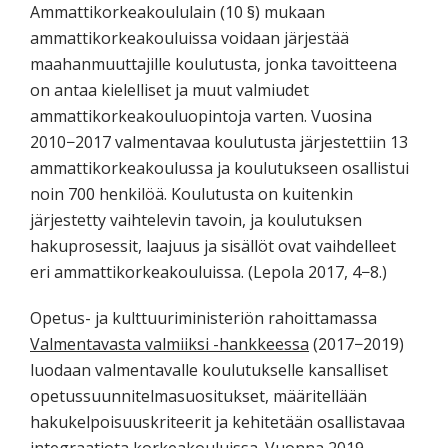
Ammattikorkeakoululain (10 §) mukaan
ammattikorkeakouluissa voidaan järjestää
maahanmuuttajille koulutusta, jonka tavoitteena
on antaa kielelliset ja muut valmiudet
ammattikorkeakouluopintoja varten. Vuosina
2010−2017 valmentavaa koulutusta järjestettiin 13
ammattikorkeakoulussa ja koulutukseen osallistui
noin 700 henkilöä. Koulutusta on kuitenkin
järjestetty vaihtelevin tavoin, ja koulutuksen
hakuprosessit, laajuus ja sisällöt ovat vaihdelleet
eri ammattikorkeakouluissa. (Lepola 2017, 4−8.)
Opetus- ja kulttuuriministeriön rahoittamassa
Valmentavasta valmiiksi -hankkeessa
(2017−2019)
luodaan valmentavalle koulutukselle kansalliset
opetussuunnitelmasuositukset, määritellään
hakukelpoisuuskriteerit ja kehitetään osallistavaa