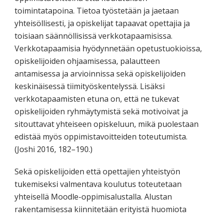
toimintatapoina. Tietoa työstetään ja jaetaan
yhteisöllisesti, ja opiskelijat tapaavat opettajia ja
toisiaan säännöllisissä verkkotapaamisissa.
Verkkotapaamisia hyödynnetään opetustuokioissa,
opiskelijoiden ohjaamisessa, palautteen
antamisessa ja arvioinnissa sekä opiskelijoiden
keskinäisessä tiimityöskentelyssä. Lisäksi
verkkotapaamisten etuna on, että ne tukevat
opiskelijoiden ryhmäytymistä sekä motivoivat ja
sitouttavat yhteiseen opiskeluun, mikä puolestaan
edistää myös oppimistavoitteiden toteutumista.
(Joshi 2016, 182–190.)
Sekä opiskelijoiden että opettajien yhteistyön
tukemiseksi valmentava koulutus toteutetaan
yhteisellä Moodle-oppimisalustalla. Alustan
rakentamisessa kiinnitetään erityistä huomiota