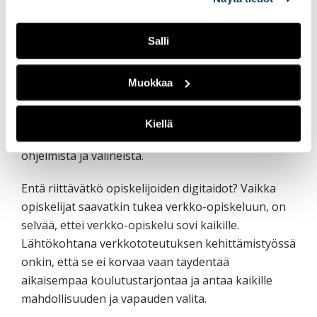
ammattikorkeakoulujen välillä. Yhteistyön
vakiintuminen vaatii kuitenkin jatkuvaa yhteisistä
Salli
käytännöistä sopimista ja koulutustarjonnan
koordinoimista. Lisäksi opettajilta vaaditaan
sisällöllisen ja pedagogisen osaamisen lisäksi
Muokkaa
uudenlaisia digitaitoja (Mishra & Koehler 2006).
Kaikkea ei kuitenkaan tarvitse hallita, vaan
Kiellä
olennaista on yhdessä sopia käytettävistä
ohjelmista ja välineistä.
Entä riittävätkö opiskelijoiden digitaidot? Vaikka
opiskelijat saavatkin tukea verkko-opiskeluun, on
selvää, ettei verkko-opiskelu sovi kaikille.
Lähtökohtana verkkototeutuksen kehittämistyössä
onkin, että se ei korvaa vaan täydentää
aikaisempaa koulutustarjontaa ja antaa kaikille
mahdollisuuden ja vapauden valita.