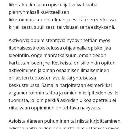
liiketalouden alan opiskelijat voivat laatia
pienryhmässä kuvitteellisen
liiketoimintasuunnitelman ja esittää sen verkossa
kirjallisesti, suullisesti tai visuaalisena esityksenä.
Aktivoivia oppimistehtäviä hyödynnetään myös
itsenäisessä opiskelussa ohjaamalla opiskelijaa
ideointiin, ongelmanratkaisuun, oman tiedon
kartuttamiseen jne. Keskeistä on silloinkin opitun
aktivoiminen ja oman osaamisen ilmaiseminen
erilaisten tuotosten avulla tai yhteisessä
keskustelussa. Samalla harjoitetaan esimerkiksi
argumentoinnin taitoa ja omien mielipiteiden esille
tuomista, jolloin pelkkä asioiden ulkoa opettelu ei
riitä, vaan oppiminen on tehtävä näkyväksi.
Asioista ääneen puhuminen tai niistä kirjoittaminen
edistää paitsi niiden oppimista ja muistamista myös