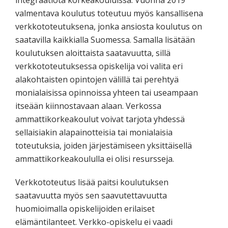
integraatiota korkeakouluissa. Vuonna 2019
valmentava koulutus toteutuu myös kansallisena
verkkototeutuksena, jonka ansiosta koulutus on
saatavilla kaikkialla Suomessa. Samalla lisätään
koulutuksen aloittaista saatavuutta, sillä
verkkototeutuksessa opiskelija voi valita eri
alakohtaisten opintojen välillä tai perehtyä
monialaisissa opinnoissa yhteen tai useampaan
itseään kiinnostavaan alaan. Verkossa
ammattikorkeakoulut voivat tarjota yhdessä
sellaisiakin alapainotteisia tai monialaisia
toteutuksia, joiden järjestämiseen yksittäisellä
ammattikorkeakoululla ei olisi resursseja.
Verkkototeutus lisää paitsi koulutuksen
saatavuutta myös sen saavutettavuutta
huomioimalla opiskelijoiden erilaiset
elämäntilanteet. Verkko-opiskelu ei vaadi