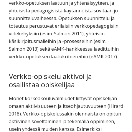
verkko-opetuksen laatuun ja yhtenäisyyteen, ja
yhteisistä pedagogisista käytännöistä sovitaan jo
suunnitteluvaiheessa. Opetuksen suunnittelu ja
toteutus perustuvat erilaisiin verkkopedagogisiin
viitekehyksiin (esim. Salmon 2011), yhteisiin
käsikirjoitusmalleihin ja -prosesseihin (esim.
Salmon 2013) sekä
eAMK-hankkeessa
laadittuihin
verkko-opetuksen laatukriteereihin (eAMK 2017).
Verkko-opiskelu aktivoi ja
osallistaa opiskelijaa
Monet korkeakouluvalmiudet liittyvät opiskelijan
omaan aktiivisuuteen ja itseohjautuvuuteen (Hirard
2018). Verkko-opiskelussakin olennaista on opitun
aktiivinen soveltaminen ja tekemällä oppiminen,
usein yhdessä muiden kanssa. Esimerkiksi