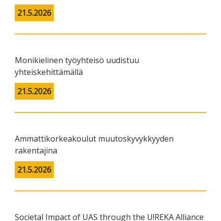
21.5.2026
Monikielinen työyhteisö uudistuu
yhteiskehittämällä
21.5.2026
Ammattikorkeakoulut muutoskyvykkyyden
rakentajina
21.5.2026
Societal Impact of UAS through the U!REKA Alliance