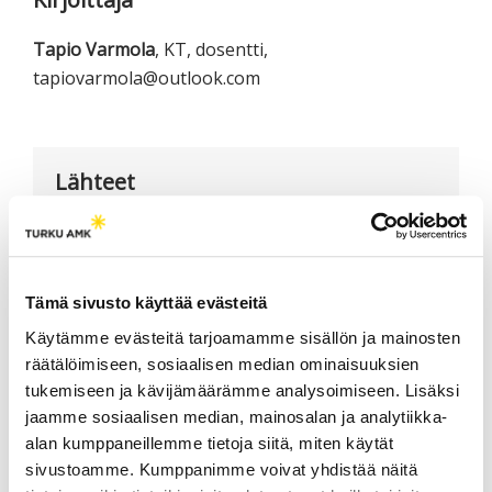
Tapio Varmola
, KT, dosentti,
tapiovarmola@outlook.com
Lähteet
Numminen, Jaakko (2020).
Sivistys-Suomen
synty 1 & 2
. Edita. 490 + 465 s.
Tämä sivusto käyttää evästeitä
Käytämme evästeitä tarjoamamme sisällön ja mainosten
räätälöimiseen, sosiaalisen median ominaisuuksien
LISÄÄ AIHEEN YMPÄRILTÄ /
tukemiseen ja kävijämäärämme analysoimiseen. Lisäksi
RELATED POSTS
jaamme sosiaalisen median, mainosalan ja analytiikka-
alan kumppaneillemme tietoja siitä, miten käytät
sivustoamme. Kumppanimme voivat yhdistää näitä