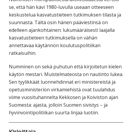
se, että hän kävi 1980-luvulla useaan otteeseen
keskustelua kasvatustieteen tutkimuksen tilasta ja
suunnasta. Tältä osin hänen pääviestinsä on
edelleen ajankohtainen: lukumääräisesti laajalla
kasvatustieteen tutkimuksella on vähän
annettavaa käytännön koulutuspolitiikan
ratkaisuihin.
Numminen on sekä puhutun että kirjoitetun kielen
käytön mestari. Muistelmateosta on nautinto lukea.
Sen tyylikkäät luonnehdinnat eri ministereistä ja
opetusministeriön virkamiehistä ovat tuulahdus
viime vuosituhannelta Kekkosen ja Koiviston ajan
Suomesta: ajasta, jolloin Suomen sivistys – ja
hyvinvointipolitiikan suurta linjaa luotiin.
Kirjoittaja