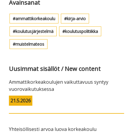
Avainsanat
ammattikorkeakoulu
kirja-arvio
koulutusjärjestelmä
koulutuspolitiikka
muistelmateos
Uusimmat sisällöt / New content
Ammattikorkeakoulujen vaikuttavuus syntyy
vuorovaikutuksessa
21.5.2026
Yhteisöllisesti arvoa luova korkeakoulu