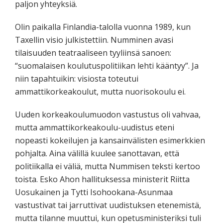
paljon yhteyksiä.
Olin paikalla Finlandia-talolla vuonna 1989, kun
Taxellin visio julkistettiin. Numminen avasi
tilaisuuden teatraaliseen tyyliinsä sanoen:
“suomalaisen koulutuspolitiikan lehti kääntyy”. Ja
niin tapahtuikin: visiosta toteutui
ammattikorkeakoulut, mutta nuorisokoulu ei.
Uuden korkeakoulumuodon vastustus oli vahvaa,
mutta ammattikorkeakoulu-uudistus eteni
nopeasti kokeilujen ja kansainvälisten esimerkkien
pohjalta. Aina välillä kuulee sanottavan, että
politiikalla ei väliä, mutta Nummisen teksti kertoo
toista. Esko Ahon hallituksessa ministerit Riitta
Uosukainen ja Tytti Isohookana-Asunmaa
vastustivat tai jarruttivat uudistuksen etenemistä,
mutta tilanne muuttui, kun opetusministeriksi tuli