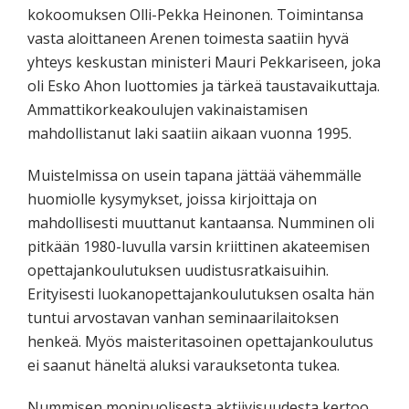
kokoomuksen Olli-Pekka Heinonen. Toimintansa
vasta aloittaneen Arenen toimesta saatiin hyvä
yhteys keskustan ministeri Mauri Pekkariseen, joka
oli Esko Ahon luottomies ja tärkeä taustavaikuttaja.
Ammattikorkeakoulujen vakinaistamisen
mahdollistanut laki saatiin aikaan vuonna 1995.
Muistelmissa on usein tapana jättää vähemmälle
huomiolle kysymykset, joissa kirjoittaja on
mahdollisesti muuttanut kantaansa. Numminen oli
pitkään 1980-luvulla varsin kriittinen akateemisen
opettajankoulutuksen uudistusratkaisuihin.
Erityisesti luokanopettajankoulutuksen osalta hän
tuntui arvostavan vanhan seminaarilaitoksen
henkeä. Myös maisteritasoinen opettajankoulutus
ei saanut häneltä aluksi varauksetonta tukea.
Nummisen monipuolisesta aktiivisuudesta kertoo