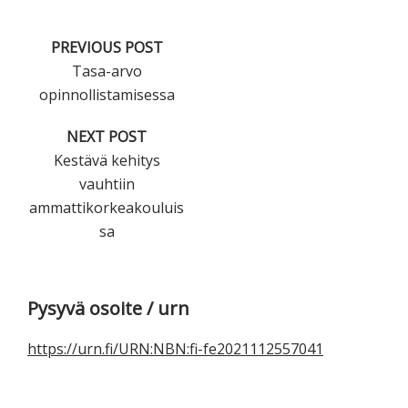
PREVIOUS POST
Tasa-arvo
opinnollistamisessa
NEXT POST
Kestävä kehitys
vauhtiin
ammattikorkeakouluis
sa
Ensisijainen
Pysyvä osoite / urn
sivupalkki
https://urn.fi/URN:NBN:fi-fe2021112557041