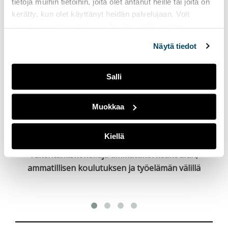
tietoja muihin tietoihin, joita olet antanut heille tai joita on
kerätty, kun olet käyttänyt heidän palvelujaan. Voit
muuttaa evästeasetuksiesi hyväksyntää sivuston
alalaidassa olevasta
Evästeasetukset
linkistä.
Näytä tiedot
Salli
Muokkaa
Kiellä
tiä
Kumppanuutta kehittämässä – Kumppanuuden
rakentamiskokeiluja ammattikorkeakoulun,
ammatillisen koulutuksen ja työelämän välillä