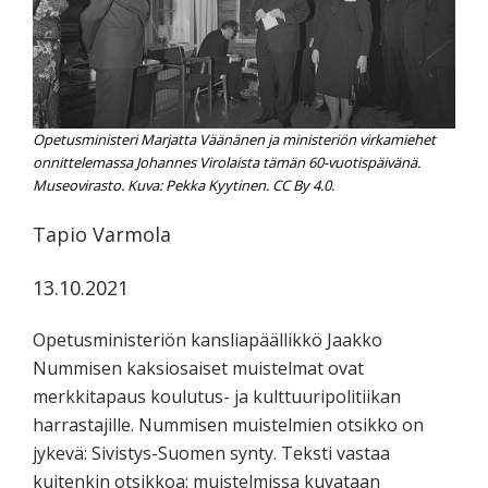
koskevasta
tutkimuksesta
kaikille
kiinnostuneille.
Opetusministeri Marjatta Väänänen ja ministeriön virkamiehet
onnittelemassa Johannes Virolaista tämän 60-vuotispäivänä.
Museovirasto. Kuva: Pekka Kyytinen. CC By 4.0.
Tapio Varmola
13.10.2021
Opetusministeriön kansliapäällikkö Jaakko
Nummisen kaksiosaiset muistelmat ovat
merkkitapaus koulutus- ja kulttuuripolitiikan
harrastajille. Nummisen muistelmien otsikko on
jykevä: Sivistys-Suomen synty. Teksti vastaa
kuitenkin otsikkoa: muistelmissa kuvataan