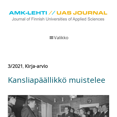
Hyppää
Hyppää
Hyppää
pääsisältöön
ensisijaiseen
alatunnisteeseen
sivupalkkiin
UAS
AMK-
Journal
lehti
Valikko
on
ammattikorkeakoulujen
verkkojulkaisu,
joka
3/2021
Kirja-arvio
,
viestittää
ammattikorkeakoulujen
Kansliapäällikkö muistelee
tutkimus-,
kehittämis-
ja
innovaatiotoiminnasta
sekä
ammattikorkeakoulutusta