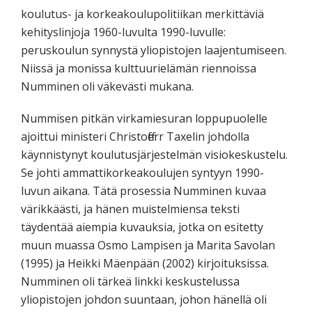
koulutus- ja korkeakoulupolitiikan merkittäviä
kehityslinjoja 1960-luvulta 1990-luvulle:
peruskoulun synnystä yliopistojen laajentumiseen.
Niissä ja monissa kulttuurielämän riennoissa
Numminen oli väkevästi mukana.
Nummisen pitkän virkamiesuran loppupuolelle
ajoittui ministeri Christofferr Taxelin johdolla
käynnistynyt koulutusjärjestelmän visiokeskustelu.
Se johti ammattikorkeakoulujen syntyyn 1990-
luvun aikana. Tätä prosessia Numminen kuvaa
värikkäästi, ja hänen muistelmiensa teksti
täydentää aiempia kuvauksia, jotka on esitetty
muun muassa Osmo Lampisen ja Marita Savolan
(1995) ja Heikki Mäenpään (2002) kirjoituksissa.
Numminen oli tärkeä linkki keskustelussa
yliopistojen johdon suuntaan, johon hänellä oli