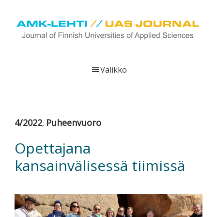
Hyppää
Hyppää
Hyppää
pääsisältöön
ensisijaiseen
alatunnisteeseen
sivupalkkiin
UAS
AMK-
Journal
lehti
Valikko
on
ammattikorkeakoulujen
verkkojulkaisu,
joka
4/2022
Puheenvuoro
,
viestittää
ammattikorkeakoulujen
Opettajana
tutkimus-,
kansainvälisessä tiimissä
kehittämis-
ja
innovaatiotoiminnasta
sekä
ammattikorkeakoulutusta