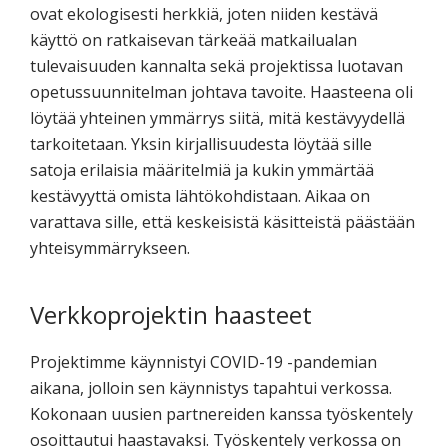
ovat ekologisesti herkkiä, joten niiden kestävä
käyttö on ratkaisevan tärkeää matkailualan
tulevaisuuden kannalta sekä projektissa luotavan
opetussuunnitelman johtava tavoite. Haasteena oli
löytää yhteinen ymmärrys siitä, mitä kestävyydellä
tarkoitetaan. Yksin kirjallisuudesta löytää sille
satoja erilaisia määritelmiä ja kukin ymmärtää
kestävyyttä omista lähtökohdistaan. Aikaa on
varattava sille, että keskeisistä käsitteistä päästään
yhteisymmärrykseen.
Verkkoprojektin haasteet
Projektimme käynnistyi COVID-19 -pandemian
aikana, jolloin sen käynnistys tapahtui verkossa.
Kokonaan uusien partnereiden kanssa työskentely
osoittautui haastavaksi. Työskentely verkossa on