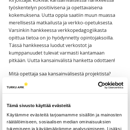
työskentelyn positiivisena ja opettavaisena
kokemuksena. Uutta oppia saatiin muun muassa
merellisestä matkailusta ja verkko-opetuksesta.
Varsinkin hankkeessa verkkopedagogiikasta
opittua tietoa on jo hyödynnetty opintojaksoilla.
Tässä hankkeessa luodut verkostot ja
kumppanuudet tulevat varmasti kantamaan
pitkään. Uutta kansainvälistä hanketta odottaen!
Mitä opettaja saa kansainvälisestä projektista?
Vaihtelua omaan perustyöhön
Vertailukohdan omalle asiantuntijuudelle
Uutta pedagogista ja omaan substanssiin
Tämä sivusto käyttää evästeitä
liittyvää osaamista
Käytämme evästeitä tarjoamamme sisällön ja mainosten
Osaamista toimia kansainvälisissä
räätälöimiseen, sosiaalisen median ominaisuuksien
yhteyksissä: asia, jota ei voi oppia
tukemiseen ja kävijämäärämme analysoimiseen. Lisäksi