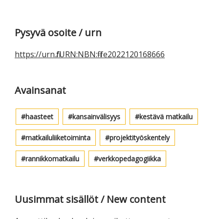
Ensisijainen
Pysyvä osoite / urn
sivupalkki
https://urn.fi/URN:NBN:fi-fe2022120168666
Avainsanat
haasteet
kansainvälisyys
kestävä matkailu
matkailuliiketoiminta
projektityöskentely
rannikkomatkailu
verkkopedagogiikka
Uusimmat sisällöt / New content