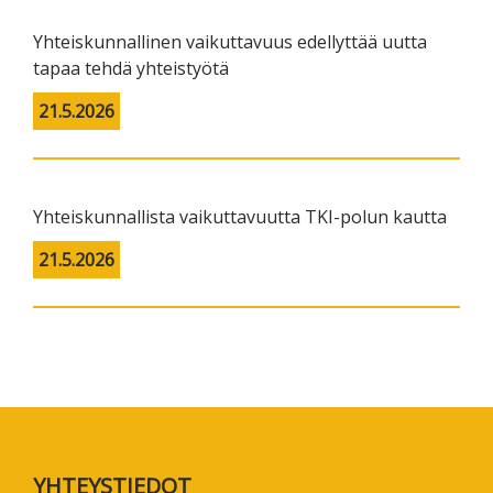
Yhteiskunnallinen vaikuttavuus edellyttää uutta
tapaa tehdä yhteistyötä
21.5.2026
Yhteiskunnallista vaikuttavuutta TKI-polun kautta
21.5.2026
Footer
YHTEYSTIEDOT