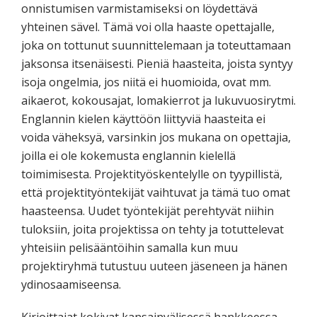
onnistumisen varmistamiseksi on löydettävä
yhteinen sävel. Tämä voi olla haaste opettajalle,
joka on tottunut suunnittelemaan ja toteuttamaan
jaksonsa itsenäisesti. Pieniä haasteita, joista syntyy
isoja ongelmia, jos niitä ei huomioida, ovat mm.
aikaerot, kokousajat, lomakierrot ja lukuvuosirytmi.
Englannin kielen käyttöön liittyviä haasteita ei
voida väheksyä, varsinkin jos mukana on opettajia,
joilla ei ole kokemusta englannin kielellä
toimimisesta. Projektityöskentelylle on tyypillistä,
että projektityöntekijät vaihtuvat ja tämä tuo omat
haasteensa. Uudet työntekijät perehtyvät niihin
tuloksiin, joita projektissa on tehty ja totuttelevat
yhteisiin pelisääntöihin samalla kun muu
projektiryhmä tutustuu uuteen jäseneen ja hänen
ydinosaamiseensa.
Kirjoittajat kokivat kansainvälisessä hankkeessa