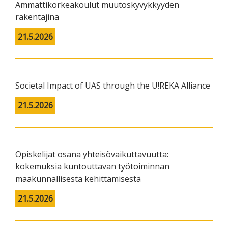
Ammattikorkeakoulut muutoskyvykkyyden
rakentajina
21.5.2026
Societal Impact of UAS through the U!REKA Alliance
21.5.2026
Opiskelijat osana yhteisövaikuttavuutta:
kokemuksia kuntouttavan työtoiminnan
maakunnallisesta kehittämisestä
21.5.2026