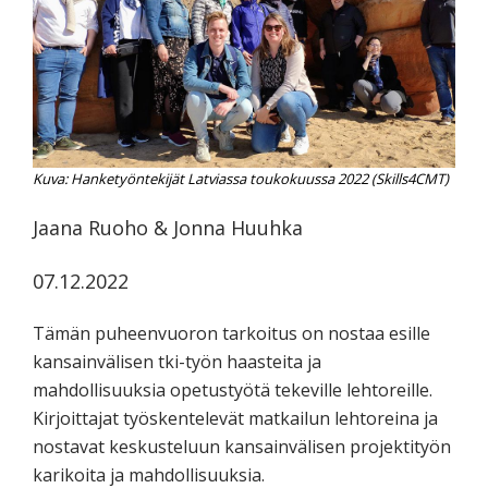
koskevasta
tutkimuksesta
kaikille
kiinnostuneille.
Kuva: Hanketyöntekijät Latviassa toukokuussa 2022 (Skills4CMT)
Jaana Ruoho & Jonna Huuhka
07.12.2022
Tämän puheenvuoron tarkoitus on nostaa esille
kansainvälisen tki-työn haasteita ja
mahdollisuuksia opetustyötä tekeville lehtoreille.
Kirjoittajat työskentelevät matkailun lehtoreina ja
nostavat keskusteluun kansainvälisen projektityön
karikoita ja mahdollisuuksia.