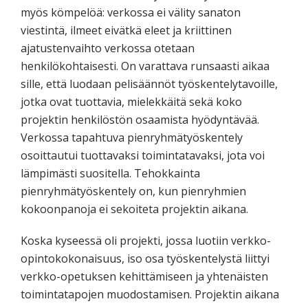
myös kömpelöä: verkossa ei välity sanaton
viestintä, ilmeet eivätkä eleet ja kriittinen
ajatustenvaihto verkossa otetaan
henkilökohtaisesti. On varattava runsaasti aikaa
sille, että luodaan pelisäännöt työskentelytavoille,
jotka ovat tuottavia, mielekkäitä sekä koko
projektin henkilöstön osaamista hyödyntävää.
Verkossa tapahtuva pienryhmätyöskentely
osoittautui tuottavaksi toimintatavaksi, jota voi
lämpimästi suositella. Tehokkainta
pienryhmätyöskentely on, kun pienryhmien
kokoonpanoja ei sekoiteta projektin aikana.
Koska kyseessä oli projekti, jossa luotiin verkko-
opintokokonaisuus, iso osa työskentelystä liittyi
verkko-opetuksen kehittämiseen ja yhtenäisten
toimintatapojen muodostamisen. Projektin aikana