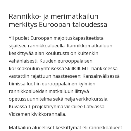
Rannikko- ja merimatkailun
merkitys Euroopan taloudessa
Yli puolet Euroopan majoituskapasiteetista
sijaitsee rannikkoalueella. Rannikkomatkailuun
keskittyvää alan koulutusta on kuitenkin
vähänlaisesti. Kuuden eurooppalaisen
korkeakoulun yhteisessä Skills4CMT-hankkeessa
vastattiin rajattuun haasteeseen: Kansainvälisessä
tiimissä luotiin eurooppalainen kylmien
rannikkoalueiden matkailuun liittyvä
opetussuunnitelma sekä neljä verkkokurssia.
Kuvassa 1 projektiryhmä vierailee Latviassa
Vidzemen kivikkorannalla.
Matkailun alueelliset keskittymät eli rannikkoalueet