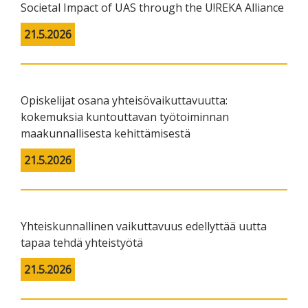
Societal Impact of UAS through the U!REKA Alliance
21.5.2026
Opiskelijat osana yhteisövaikuttavuutta:
kokemuksia kuntouttavan työtoiminnan
maakunnallisesta kehittämisestä
21.5.2026
Yhteiskunnallinen vaikuttavuus edellyttää uutta
tapaa tehdä yhteistyötä
21.5.2026