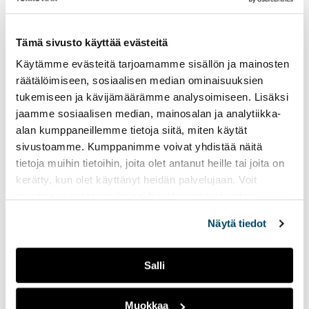
vastuukirjoittajille lähetetään vastaus
mahdollisesta hyväksynnästä
Tämä sivusto käyttää evästeitä
teemanumeroon viimeistään
21.2.2025
.
Artikkelikäsikirjoitukset ja kuvaehdotukset
Käytämme evästeitä tarjoamamme sisällön ja mainosten
tulee lähettää teematoimittajille osoitteeseen
räätälöimiseen, sosiaalisen median ominaisuuksien
tukemiseen ja kävijämäärämme analysoimiseen. Lisäksi
jiri.vilppola@tuni.fi viimeistään
14.3.2025
.
jaamme sosiaalisen median, mainosalan ja analytiikka-
Palaute artikkelista lähetetään
alan kumppaneillemme tietoja siitä, miten käytät
vastuukirjoittajalle viimeistään
28.3.2025
.
sivustoamme. Kumppanimme voivat yhdistää näitä
Viimeistelty artikkeli tulee lähettää
tietoja muihin tietoihin, joita olet antanut heille tai joita on
teematoimittajille osoitteeseen
kerätty, kun olet käyttänyt heidän palvelujaan. Voit
jiri.vilppola@tuni.fi viimeistään
17.4.2025
.
muuttaa evästeasetuksiesi hyväksyntää sivuston
Teemanumero ilmestyy viikolla
21/2025
.
alalaidassa olevasta
Evästeasetukset
linkistä.
Näytä tiedot
Välitäthän kutsua omassa organisaatiossasi ja
omissa verkostoissasi!
Salli
Muokkaa