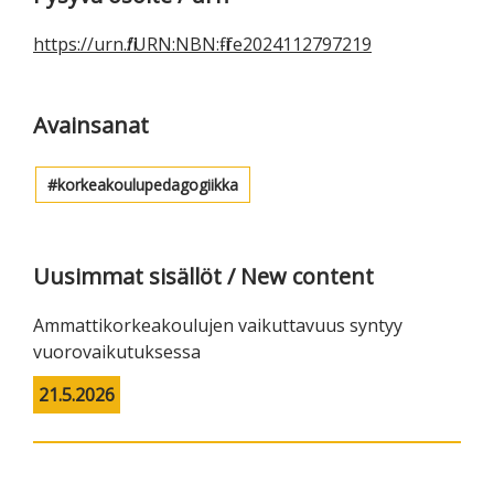
sivupalkki
https://urn.fi/URN:NBN:fi-fe2024112797219
Avainsanat
korkeakoulupedagogiikka
Uusimmat sisällöt / New content
Ammattikorkeakoulujen vaikuttavuus syntyy
vuorovaikutuksessa
21.5.2026