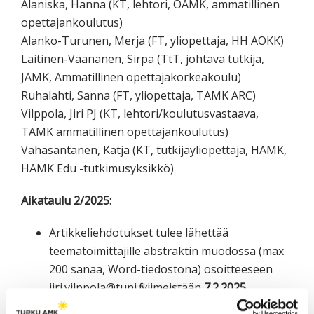
Alaniska, Hanna (KT, lehtori, OAMK, ammatillinen
opettajankoulutus)
Alanko-Turunen, Merja (FT, yliopettaja, HH AOKK)
Laitinen-Väänänen, Sirpa (TtT, johtava tutkija,
JAMK, Ammatillinen opettajakorkeakoulu)
Ruhalahti, Sanna (FT, yliopettaja, TAMK ARC)
Vilppola, Jiri PJ (KT, lehtori/koulutusvastaava,
TAMK ammatillinen opettajankoulutus)
Vähäsantanen, Katja (KT, tutkijayliopettaja, HAMK,
HAMK Edu -tutkimusyksikkö)
Aikataulu 2/2025:
Artikkeliehdotukset tulee lähettää
teematoimittajille abstraktin muodossa (max
200 sanaa, Word-tiedostona) osoitteeseen
jiri.vilppola@tuni.fi viimeistään
7.2.2025
.
Kaikille abstraktin jättäneille