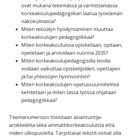
ovat mukana tekemässä ja varmistamassa
korkeakoulupedagogiikan laatua työelämän
näkökulmasta?
Miten tekoälyn hyödyntäminen muuttaa
korkeakoulujen pedagogiikkaa?
Miten korkeakouluissa opiskellaan, opitaan,
opetetaan ja arvioidaan vuonna 2035?
Miten korkeakoulupedagogisilla teoilla
voidaan vaikuttaa opiskelijoiden, opettajien
ja/tai yhteisöjen hyvinvointiin?
Miten korkeakoulujen opetussuunnitelmia
kehitetään ja miten tässä työssä ohjataan
pedagogiikkaa?
Teemanumeroon toivotaan asiantuntija-
artikkeleita sekä ammattikorkeakouluista että
niiden ulkopuolelta. Tarjottavat tekstit voivat olla