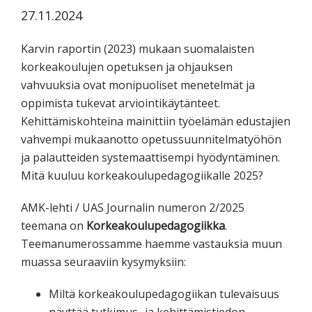
koskevasta
27.11.2024
tutkimuksesta
kaikille
Karvin raportin (2023) mukaan suomalaisten
kiinnostuneille.
korkeakoulujen opetuksen ja ohjauksen
vahvuuksia ovat monipuoliset menetelmät ja
oppimista tukevat arviointikäytänteet.
Kehittämiskohteina mainittiin työelämän edustajien
vahvempi mukaanotto opetussuunnitelmatyöhön
ja palautteiden systemaattisempi hyödyntäminen.
Mitä kuuluu korkeakoulupedagogiikalle 2025?
AMK-lehti / UAS Journalin numeron 2/2025
teemana on
Korkeakoulupedagogiikka
.
Teemanumerossamme haemme vastauksia muun
muassa seuraaviin kysymyksiin:
Miltä korkeakoulupedagogiikan tulevaisuus
näyttää tutkimus- ja kehittämistiedon