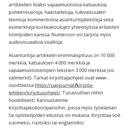
artikkelien lisäksi vapaamuotoisia katsauksia,
puheenvuoroja, haastatteluja, tulevaisuuden
teemoja kommentoivia asiantuntijatekstejä sekä
esimerkkejä korkeakoulujen yhteistyöstä erilaisten
toimijoiden kanssa. Numeroon voi tarjota myös
audiovisuaalisia sisältöjä..
Asiantuntija-artikkelin enimmäispituus on 10 000
merkkiä, katsauksen 4 000 merkkiä ja
vapaamuotoisempien tekstien 3 000 merkkiä (sis.
välimerkit). Tarkat kirjoittajaohjeet ovat www-
osoitteessa
https://uasjournal.fi/kirjoita-
lehteen/kirjoitusohjeet/
. Tutustuthan niihin
huolellisesti. Kannustamme
kirjoittajakokoonpanoihin, joissa myös työelämän
tai opiskelijoiden edustus on mukana. Kirjoittaa voit
suomeksi, ruotsiksi tai englanniksi.