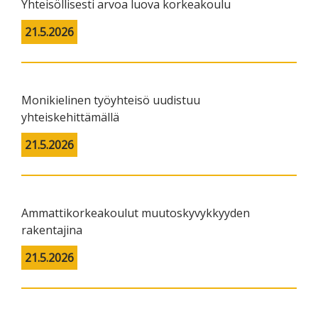
Yhteisöllisesti arvoa luova korkeakoulu
21.5.2026
Monikielinen työyhteisö uudistuu
yhteiskehittämällä
21.5.2026
Ammattikorkeakoulut muutoskyvykkyyden
rakentajina
21.5.2026