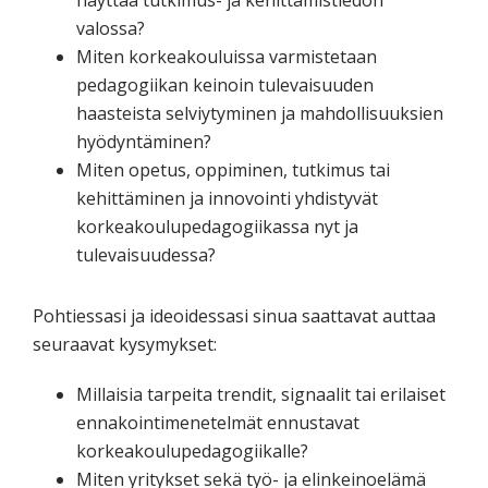
valossa?
Miten korkeakouluissa varmistetaan
pedagogiikan keinoin tulevaisuuden
haasteista selviytyminen ja mahdollisuuksien
hyödyntäminen?
Miten opetus, oppiminen, tutkimus tai
kehittäminen ja innovointi yhdistyvät
korkeakoulupedagogiikassa nyt ja
tulevaisuudessa?
Pohtiessasi ja ideoidessasi sinua saattavat auttaa
seuraavat kysymykset:
Millaisia tarpeita trendit, signaalit tai erilaiset
ennakointimenetelmät ennustavat
korkeakoulupedagogiikalle?
Miten yritykset sekä työ- ja elinkeinoelämä