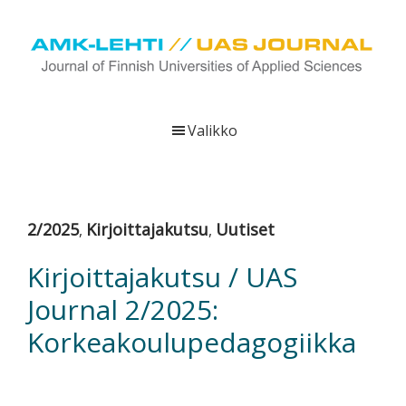
Hyppää
Hyppää
Hyppää
pääsisältöön
ensisijaiseen
alatunnisteeseen
sivupalkkiin
UAS
AMK-
Journal
lehti
Valikko
on
ammattikorkeakoulujen
verkkojulkaisu,
joka
2/2025
Kirjoittajakutsu
Uutiset
,
,
viestittää
ammattikorkeakoulujen
Kirjoittajakutsu / UAS
tutkimus-,
Journal 2/2025:
kehittämis-
ja
Korkeakoulupedagogiikka
innovaatiotoiminnasta
sekä
ammattikorkeakoulutusta