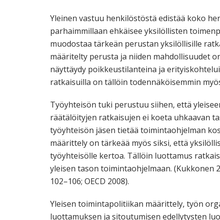
Yleinen vastuu henkilöstöstä edistää koko hen
parhaimmillaan ehkäisee yksilöllisten toimenpi
muodostaa tärkeän perustan yksilöllisille ratkais
määritelty perusta ja niiden mahdollisuudet on
näyttäydy poikkeustilanteina ja erityiskohtelu
ratkaisuilla on tällöin todennäköisemmin myös
Työyhteisön tuki perustuu siihen, että yleisee
räätälöityjen ratkaisujen ei koeta uhkaavan ta
työyhteisön jäsen tietää toimintaohjelman kos
määrittely on tärkeää myös siksi, että yksilölli
työyhteisölle kertoa. Tällöin luottamus ratk
yleisen tason toimintaohjelmaan. (Kukkonen 
102–106; OECD 2008).
Yleisen toimintapolitiikan määrittely, työn org
luottamuksen ja sitoutumisen edellytysten luom