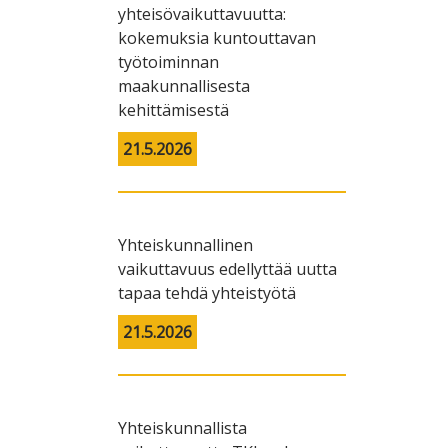
yhteisövaikuttavuutta:
kokemuksia kuntouttavan
työtoiminnan
maakunnallisesta
kehittämisestä
21.5.2026
Yhteiskunnallinen
vaikuttavuus edellyttää uutta
tapaa tehdä yhteistyötä
21.5.2026
Yhteiskunnallista