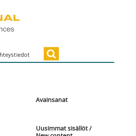
hteystiedot
Ensisijainen
sivupalkki
Avainsanat
Uusimmat sisällöt /
New content