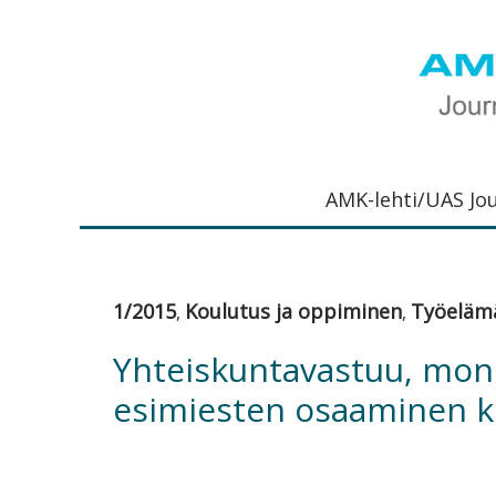
Hyppää
Hyppää
Hyppää
Hyppää
ensisijaiseen
pääsisältöön
ensisijaiseen
alatunnisteeseen
valikkoon
sivupalkkiin
UAS
AMK-
Journal
lehti
AMK-lehti/UAS Jo
on
ammattik
verkkojulk
joka
1/2015
Koulutus ja oppiminen
Työeläm
,
,
viestittää
ammattik
Yhteiskuntavastuu, moni
tutkimus-
esimiesten osaaminen k
kehittämi
ja
innovaati
sekä