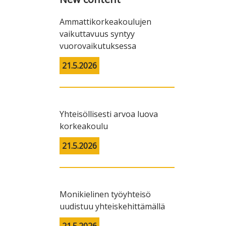
Ammattikorkeakoulujen
vaikuttavuus syntyy
vuorovaikutuksessa
21.5.2026
Yhteisöllisesti arvoa luova
korkeakoulu
21.5.2026
Monikielinen työyhteisö
uudistuu yhteiskehittämällä