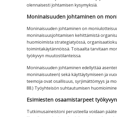
olennaisesti johtamisen kysymyksiä.
Moninaisuuden johtaminen on moniu
Moninaisuuden johtaminen on moniulotteisuud
moninaisuusjohtamisen kehittämistä organisa
huomioimista strategiatyössä, organisaatioku
toimintakäytännöissä. Toisaalta tarvitaan mon
työkyvyn muutostilanteissa.
Moninaisuuden johtaminen edellyttää asentei
moninaisuuteen) sekä käyttäytymiseen ja vuoro
teemoja ovat osallisuus, syrjimättömyys ja m
88.) Työyhteisön suhtautumisen huomioimine
Esimiesten osaamistarpeet työkyvyn
Tutkimusaineistoni perusteella voidaan pääte