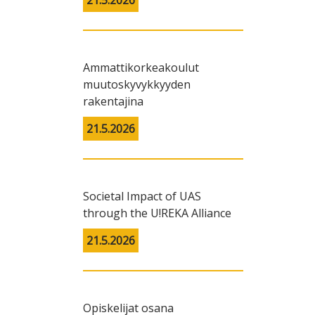
21.5.2026
Ammattikorkeakoulut
muutoskyvykkyyden
rakentajina
21.5.2026
Societal Impact of UAS
through the U!REKA Alliance
21.5.2026
Opiskelijat osana