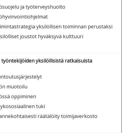
ösuojelu ja työterveyshuolto
öhyvinvointiohjelmat
imintastrategia yksilöllisen toiminnan perustaksi
silölliset joustot hyväksyvä kulttuuri
työntekijöiden yksilöllisistä ratkaisuista
ntoutusjärjestelyt
ön muotoilu
össä oppiminen
ykososiaalinen tuki
lannekohtaisesti räätälöity toimijaverkosto