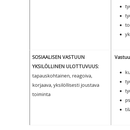
ty
ty
to
yk
SOSIAALISEN VASTUUN
Vastuu 
YKSILÖLLINEN ULOTTUVUUS:
ku
tapauskohtainen, reagoiva,
ty
korjaava, yksilöllisesti joustava
ty
toiminta
ps
ti