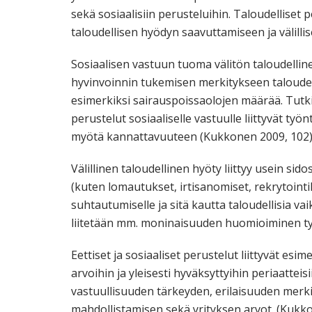
sekä sosiaalisiin perusteluihin. Taloudelliset
taloudellisen hyödyn saavuttamiseen ja välilli
Sosiaalisen vastuun tuoma välitön taloudelline
hyvinvoinnin tukemisen merkitykseen taloudel
esimerkiksi sairauspoissaolojen määrää. Tutki
perustelut sosiaaliselle vastuulle liittyvät ty
myötä kannattavuuteen (Kukkonen 2009, 102)
Välillinen taloudellinen hyöty liittyy usein sid
(kuten lomautukset, irtisanomiset, rekrytointi
suhtautumiselle ja sitä kautta taloudellisia v
liitetään mm. moninaisuuden huomioiminen ty
Eettiset ja sosiaaliset perustelut liittyvät esi
arvoihin ja yleisesti hyväksyttyihin periaatteis
vastuullisuuden tärkeyden, erilaisuuden merki
mahdollistamisen sekä yrityksen arvot. (Kukk