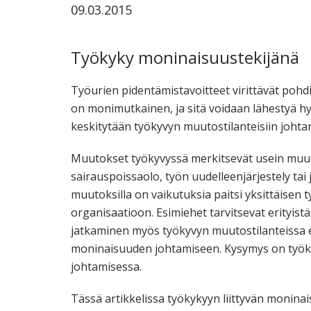
09.03.2015
ammattik
koskevas
tutkimuks
Työkyky moninaisuustekijänä
kaikille
kiinnostun
Työurien pidentämistavoitteet virittävät pohd
on monimutkainen, ja sitä voidaan lähestyä hyv
keskitytään työkyvyn muutostilanteisiin joht
Muutokset työkyvyssä merkitsevät usein muut
sairauspoissaolo, työn uudelleenjärjestely ta
muutoksilla on vaikutuksia paitsi yksittäisen 
organisaatioon. Esimiehet tarvitsevat erityis
jatkaminen myös työkyvyn muutostilanteissa el
moninaisuuden johtamiseen. Kysymys on työk
johtamisessa.
Tässä artikkelissa työkykyyn liittyvän monin