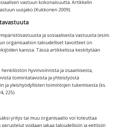
siaalisen vastuun kokonaisuutta. Artikkelin
 Vastuun uusjako (Kukkonen 2009).
ntavastuuta
mpäristövastuusta ja sosiaalisesta vastuusta (esim.
uun organisaation taloudelliset tavoitteet on
ekijöiden kanssa. Tässä artikkelissa keskitytään
 henkilöstön hyvinvoinnista ja osaamisesta,
vistä toimintatavoista ja yhteistyöstä
n ja yleishyödyllisten toimintojen tukemisesta (ks.
4, 225).
lisäksi yritys tai muu organisaatio voi toteuttaa
erustelut voidaan jakaa taloudellisiin ja eettisiin