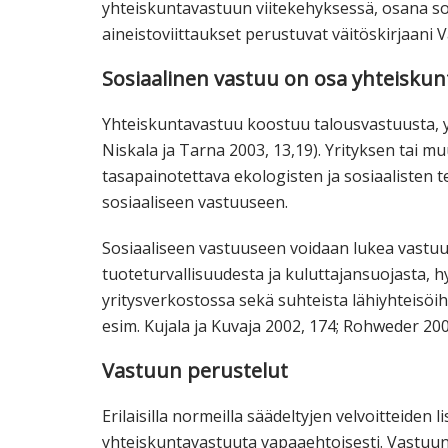
yhteiskuntavastuun viitekehyksessä, osana so
aineistoviittaukset perustuvat väitöskirjaani
Sosiaalinen vastuu on osa yhteisku
Yhteiskuntavastuu koostuu talousvastuusta, y
Niskala ja Tarna 2003, 13,19). Yrityksen tai m
tasapainotettava ekologisten ja sosiaalisten t
sosiaaliseen vastuuseen.
Sosiaaliseen vastuuseen voidaan lukea vastuu
tuoteturvallisuudesta ja kuluttajansuojasta, hy
yritysverkostossa sekä suhteista lähiyhteisöihi
esim. Kujala ja Kuvaja 2002, 174; Rohweder 200
Vastuun perustelut
Erilaisilla normeilla säädeltyjen velvoitteiden 
yhteiskuntavastuuta vapaaehtoisesti. Vastuun p