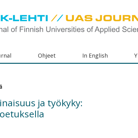
urnal
Ohjeet
In English
Y
orkeakoulujen
aisu,
ä
orkeakoulujen
naisuus ja työkyky:
,
oetuksella
s-
otoiminnasta