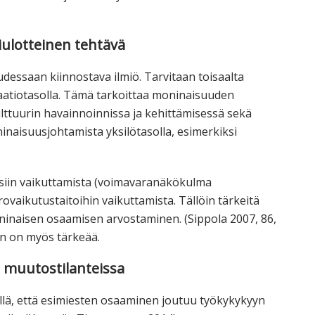
lotteinen tehtävä
essaan kiinnostava ilmiö. Tarvitaan toisaalta
atiotasolla. Tämä tarkoittaa moninaisuuden
lttuurin havainnoinnissa ja kehittämisessä sekä
inaisuusjohtamista yksilötasolla, esimerkiksi
siin vaikuttamista (voimavaranäkökulma
vaikutustaitoihin vaikuttamista. Tällöin tärkeitä
oninaisen osaamisen arvostaminen. (Sippola 2007, 86,
n on myös tärkeää.
 muutostilanteissa
llä, että esimiesten osaaminen joutuu työkykykyyn