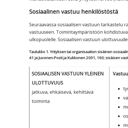
Sosiaalinen vastuu henkilöstöstä
Seuraavassa sosiaalisen vastuun tarkastelu ra
vastuuseen. Toimintaympäristöön kohdistuva 
ulkopuolelle. Sosiaalisen vastuun ulottuvuudet 
Taulukko 1. Yrityksen tai organisaation sisäinen sosia
41 ja Juvonen-Posti ja Kukkonen 2001, 160; sisäisen vas
SOSIAALISEN VASTUUN YLEINEN
Vastuu
ULOTTUVUUS
ty
jatkuva, ehkäisevä, kehittävä
va
toiminta
m
os
mu