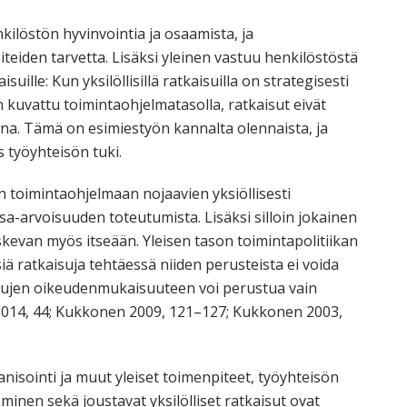
kilöstön hyvinvointia ja osaamista, ja
teiden tarvetta. Lisäksi yleinen vastuu henkilöstöstä
uille: Kun yksilöllisillä ratkaisuilla on strategisesti
 kuvattu toimintaohjelmatasolla, ratkaisut eivät
ina. Tämä on esimiestyön kannalta olennaista, ja
 työyhteisön tuki.
n toimintaohjelmaan nojaavien yksiöllisesti
sa-arvoisuuden toteutumista. Lisäksi silloin jokainen
kevan myös itseään. Yleisen tason toimintapolitiikan
siä ratkaisuja tehtäessä niiden perusteista ei voida
aisujen oikeudenmukaisuuteen voi perustua vain
2014, 44; Kukkonen 2009, 121–127; Kukkonen 2003,
anisointi ja muut yleiset toimenpiteet, työyhteisön
inen sekä joustavat yksilölliset ratkaisut ovat