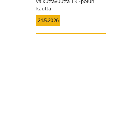
vaikuttavuutta TKI-polun
kautta
21.5.2026