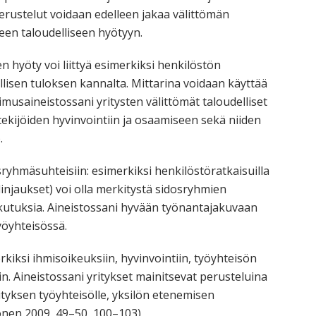
 perustelut voidaan edelleen jakaa välittömän
seen taloudelliseen hyötyyn.
n hyöty voi liittyä esimerkiksi henkilöstön
lisen tuloksen kannalta. Mittarina voidaan käyttää
musaineistossani yritysten välittömät taloudelliset
öntekijöiden hyvinvointiin ja osaamiseen sekä niiden
.
osryhmäsuhteisiin: esimerkiksi henkilöstöratkaisuilla
linjaukset) voi olla merkitystä sidosryhmien
aikutuksia. Aineistossani hyvään työnantajakuvaan
öyhteisössä.
merkiksi ihmisoikeuksiin, hyvinvointiin, työyhteisön
iin. Aineistossani yritykset mainitsevat perusteluina
tyksen työyhteisölle, yksilön etenemisen
onen 2009, 49–50, 100–103)