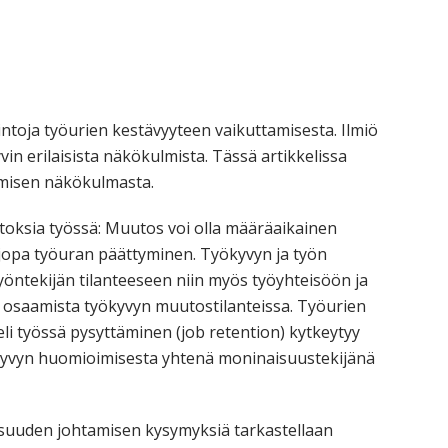
orkeakoulutusta
ta
esta
eille.
intoja työurien kestävyyteen vaikuttamisesta. Ilmiö
in erilaisista näkökulmista. Tässä artikkelissa
amisen näkökulmasta.
oksia työssä: Muutos voi olla määräaikainen
i jopa työuran päättyminen. Työkyvyn ja työn
työntekijän tilanteeseen niin myös työyhteisöön ja
tä osaamista työkyvyn muutostilanteissa. Työurien
i työssä pysyttäminen (job retention) kytkeytyy
yvyn huomioimisesta yhtenä moninaisuustekijänä
aisuuden johtamisen kysymyksiä tarkastellaan