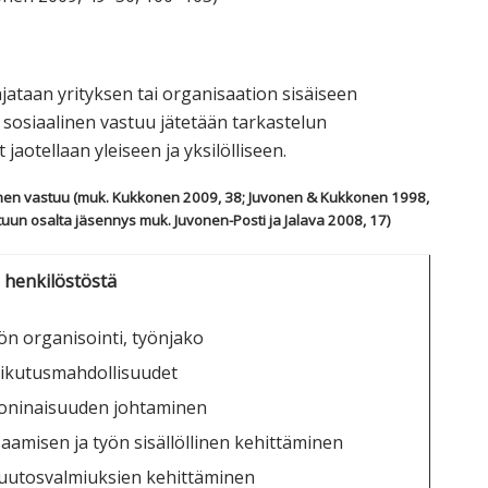
jataan yrityksen tai organisaation sisäiseen
sosiaalinen vastuu jätetään tarkastelun
jaotellaan yleiseen ja yksilölliseen.
alinen vastuu (muk. Kukkonen 2009, 38; Juvonen & Kukkonen 1998,
tuun osalta jäsennys muk. Juvonen-Posti ja Jalava 2008, 17)
 henkilöstöstä
ön organisointi, työnjako
ikutusmahdollisuudet
oninaisuuden johtaminen
aamisen ja työn sisällöllinen kehittäminen
utosvalmiuksien kehittäminen