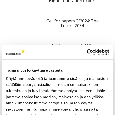
Higher education export
tutkimuksesta
kaikille
kiinnostuneille.
Call for papers 2/2024: The
Future 2034
Call for papers 1/2024:
Current Issues
Tämä sivusto käyttää evästeitä
Call for papers 3/2023:
Digitalization in higher
Käytämme evästeitä tarjoamamme sisällön ja mainosten
education and Digivisio 2030
räätälöimiseen, sosiaalisen median ominaisuuksien
tukemiseen ja kävijämäärämme analysoimiseen. Lisäksi
jaamme sosiaalisen median, mainosalan ja analytiikka-
Call for papers: UAS Journal
alan kumppaneillemme tietoja siitä, miten käytät
4/2022, Internationality at
sivustoamme. Kumppanimme voivat yhdistää näitä
University of Applied