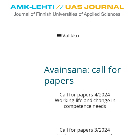
Hyppää
Hyppää
Hyppää
pääsisältöön
ensisijaiseen
alatunnisteeseen
sivupalkkiin
UAS
AMK-
Journal
lehti
Valikko
on
ammattikorkeakoulujen
verkkojulkaisu,
joka
Avainsana:
call for
viestittää
papers
ammattikorkeakoulujen
tutkimus-,
kehittämis-
Call for papers 4/2024:
Working life and change in
ja
competence needs
innovaatiotoiminnasta
sekä
ammattikorkeakoulutusta
Call for papers 3/2024:
koskevasta