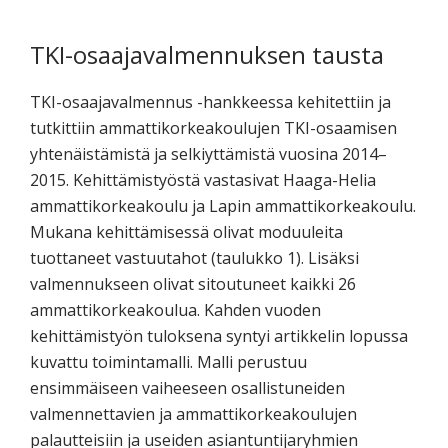
koskevasta
tutkimuksesta
TKI-osaajavalmennuksen tausta
kaikille
kiinnostuneille.
TKI-osaajavalmennus -hankkeessa kehitettiin ja
tutkittiin ammattikorkeakoulujen TKI-osaamisen
yhtenäistämistä ja selkiyttämistä vuosina 2014–
2015. Kehittämistyöstä vastasivat Haaga-Helia
ammattikorkeakoulu ja Lapin ammattikorkeakoulu.
Mukana kehittämisessä olivat moduuleita
tuottaneet vastuutahot (taulukko 1). Lisäksi
valmennukseen olivat sitoutuneet kaikki 26
ammattikorkeakoulua. Kahden vuoden
kehittämistyön tuloksena syntyi artikkelin lopussa
kuvattu toimintamalli. Malli perustuu
ensimmäiseen vaiheeseen osallistuneiden
valmennettavien ja ammattikorkeakoulujen
palautteisiin ja useiden asiantuntijaryhmien