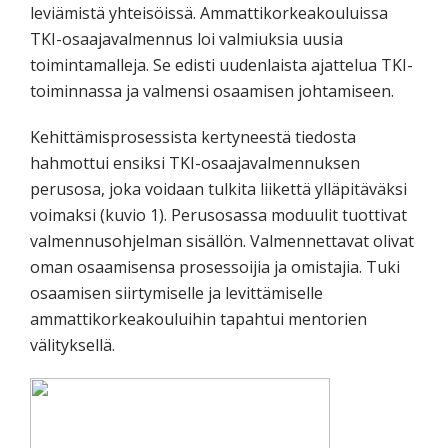
leviämistä yhteisöissä. Ammattikorkeakouluissa
TKI-osaajavalmennus loi valmiuksia uusia
toimintamalleja. Se edisti uudenlaista ajattelua TKI-
toiminnassa ja valmensi osaamisen johtamiseen.
Kehittämisprosessista kertyneestä tiedosta
hahmottui ensiksi TKI-osaajavalmennuksen
perusosa, joka voidaan tulkita liikettä ylläpitäväksi
voimaksi (kuvio 1). Perusosassa moduulit tuottivat
valmennusohjelman sisällön. Valmennettavat olivat
oman osaamisensa prosessoijia ja omistajia. Tuki
osaamisen siirtymiselle ja levittämiselle
ammattikorkeakouluihin tapahtui mentorien
välityksellä.