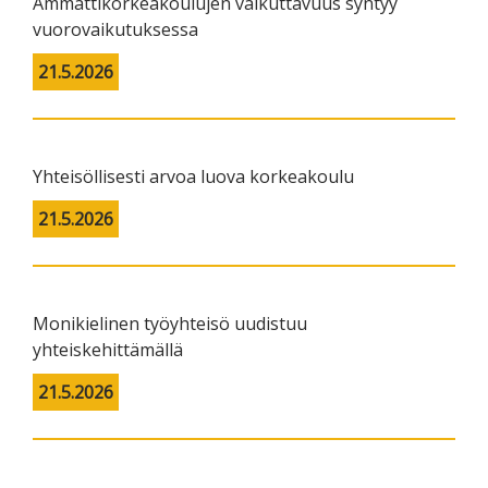
Ammattikorkeakoulujen vaikuttavuus syntyy
vuorovaikutuksessa
21.5.2026
Yhteisöllisesti arvoa luova korkeakoulu
21.5.2026
Monikielinen työyhteisö uudistuu
yhteiskehittämällä
21.5.2026