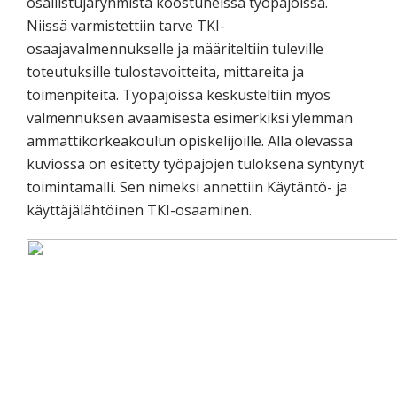
osallistujaryhmistä koostuneissa työpajoissa.
Niissä varmistettiin tarve TKI-
osaajavalmennukselle ja määriteltiin tuleville
toteutuksille tulostavoitteita, mittareita ja
toimenpiteitä. Työpajoissa keskusteltiin myös
valmennuksen avaamisesta esimerkiksi ylemmän
ammattikorkeakoulun opiskelijoille. Alla olevassa
kuviossa on esitetty työpajojen tuloksena syntynyt
toimintamalli. Sen nimeksi annettiin Käytäntö- ja
käyttäjälähtöinen TKI-osaaminen.