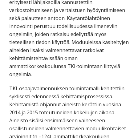
erityisesti lähijaksoilla kannustettiin
verkostoitumiseen ja vertaistuen hyödyntämiseen
sekä palautteen antoon. Käytäntölähtöinen
innovointi perustuu todellisuudessa ilmeneviin
ongelmiin, joiden ratkaisu edellyttää myös
tieteellisen tiedon käyttöä. Moduuleissa käsiteltyjen
aiheiden lisäksi valmennettavat ratkoivat
kehittämistehtävissään oman
ammattikorkeakoulunsa TKI-toimintaan liittyviä
ongelmia.
TKI-osaajavalmennuksen toimintamalli kehitettiin
syklisesti edenneessä kehittämisprosessissa.
Kehittämistä ohjannut aineisto kerättiin vuosina
2014 ja 2015 toteutuneiden kokeilujen aikana.
Aineisto sisälsi ensimmäiseen vaiheeseen
osallistuneiden valmennettavien moduulikohtaiset
arvioinnit (n =124), ammattikorkeakoulujen