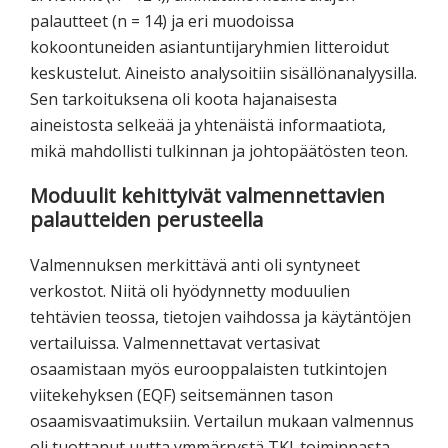
palautteet (n = 14) ja eri muodoissa
kokoontuneiden asiantuntijaryhmien litteroidut
keskustelut. Aineisto analysoitiin sisällönanalyysilla.
Sen tarkoituksena oli koota hajanaisesta
aineistosta selkeää ja yhtenäistä informaatiota,
mikä mahdollisti tulkinnan ja johtopäätösten teon.
Moduulit kehittyivät valmennettavien
palautteiden perusteella
Valmennuksen merkittävä anti oli syntyneet
verkostot. Niitä oli hyödynnetty moduulien
tehtävien teossa, tietojen vaihdossa ja käytäntöjen
vertailuissa. Valmennettavat vertasivat
osaamistaan myös eurooppalaisten tutkintojen
viitekehyksen (EQF) seitsemännen tason
osaamisvaatimuksiin. Vertailun mukaan valmennus
oli tuottanut uutta ymmärrystä TKI-toiminnasta,