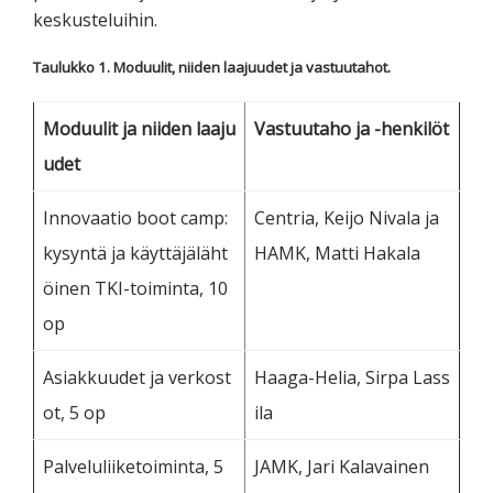
keskusteluihin.
Taulukko 1. Moduulit, niiden laajuudet ja vastuutahot.
Moduulit ja niiden laaju
Vastuutaho ja -henkilöt
udet
Innovaatio boot camp:
Centria, Keijo Nivala ja
kysyntä ja käyttäjäläht
HAMK, Matti Hakala
öinen TKI-toiminta, 10
op
Asiakkuudet ja verkost
Haaga-Helia, Sirpa Lass
ot, 5 op
ila
Palveluliiketoiminta, 5
JAMK, Jari Kalavainen