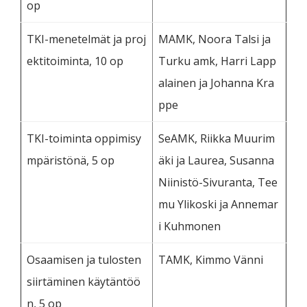
op
TKI-menetelmät ja proj
MAMK, Noora Talsi ja
ektitoiminta, 10 op
Turku amk, Harri Lapp
alainen ja Johanna Kra
ppe
TKI-toiminta oppimisy
SeAMK, Riikka Muurim
mpäristönä, 5 op
äki ja Laurea, Susanna
Niinistö-Sivuranta, Tee
mu Ylikoski ja Annemar
i Kuhmonen
Osaamisen ja tulosten
TAMK, Kimmo Vänni
siirtäminen käytäntöö
n, 5 op