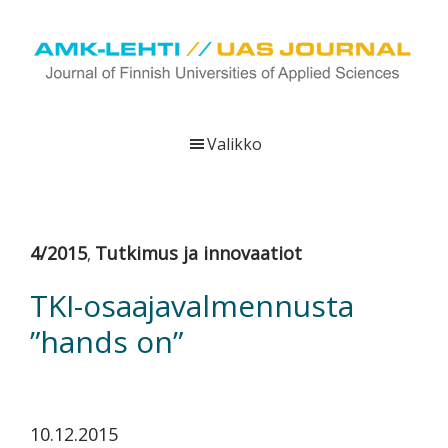
Hyppää
Hyppää
Hyppää
pääsisältöön
ensisijaiseen
alatunnisteeseen
sivupalkkiin
UAS
AMK-
Journal
lehti
Valikko
on
ammattikorkeakoulujen
verkkojulkaisu,
joka
4/2015
Tutkimus ja innovaatiot
,
viestittää
ammattikorkeakoulujen
TKI-osaajavalmennusta
tutkimus-,
”hands on”
kehittämis-
ja
innovaatiotoiminnasta
sekä
10.12.2015
ammattikorkeakoulutusta