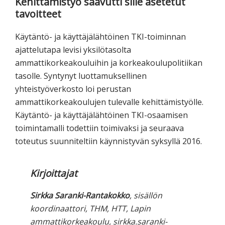
Kehittämistyö saavutti sille asetetut
tavoitteet
Käytäntö- ja käyttäjälähtöinen TKI-toiminnan
ajattelutapa levisi yksilötasolta
ammattikorkeakouluihin ja korkeakoulupolitiikan
tasolle. Syntynyt luottamuksellinen
yhteistyöverkosto loi perustan
ammattikorkeakoulujen tulevalle kehittämistyölle.
Käytäntö- ja käyttäjälähtöinen TKI-osaamisen
toimintamalli todettiin toimivaksi ja seuraava
toteutus suunniteltiin käynnistyvän syksyllä 2016.
Kirjoittajat
Sirkka Saranki-Rantakokko
, sisällön
koordinaattori, THM, HTT, Lapin
ammattikorkeakoulu, sirkka.saranki-