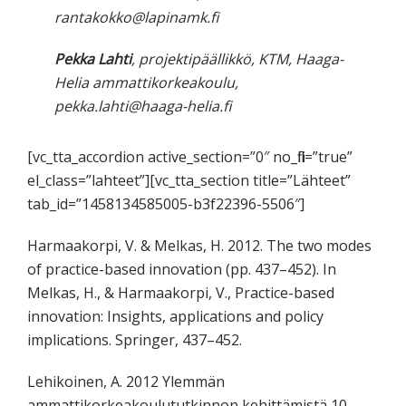
rantakokko@lapinamk.fi
Pekka Lahti
, projektipäällikkö, KTM, Haaga-
Helia ammattikorkeakoulu,
pekka.lahti@haaga-helia.fi
[vc_tta_accordion active_section=”0″ no_fill=”true”
el_class=”lahteet”][vc_tta_section title=”Lähteet”
tab_id=”1458134585005-b3f22396-5506″]
Harmaakorpi, V. & Melkas, H. 2012. The two modes
of practice-based innovation (pp. 437–452). In
Melkas, H., & Harmaakorpi, V., Practice-based
innovation: Insights, applications and policy
implications. Springer, 437–452.
Lehikoinen, A. 2012 Ylemmän
ammattikorkeakoulututkinnon kehittämistä 10