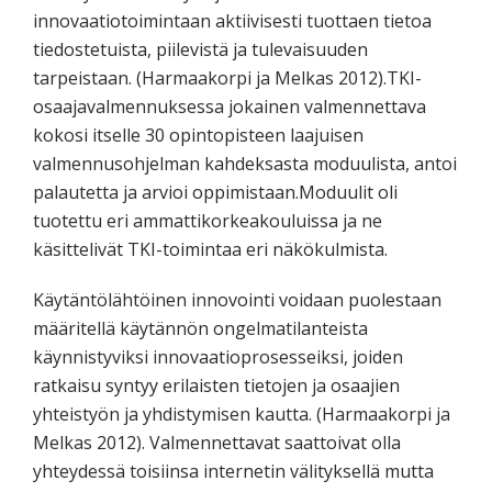
innovaatiotoimintaan aktiivisesti tuottaen tietoa
tiedostetuista, piilevistä ja tulevaisuuden
tarpeistaan. (Harmaakorpi ja Melkas 2012).TKI-
osaajavalmennuksessa jokainen valmennettava
kokosi itselle 30 opintopisteen laajuisen
valmennusohjelman kahdeksasta moduulista, antoi
palautetta ja arvioi oppimistaan.Moduulit oli
tuotettu eri ammattikorkeakouluissa ja ne
käsittelivät TKI-toimintaa eri näkökulmista.
Käytäntölähtöinen innovointi voidaan puolestaan
määritellä käytännön ongelmatilanteista
käynnistyviksi innovaatioprosesseiksi, joiden
ratkaisu syntyy erilaisten tietojen ja osaajien
yhteistyön ja yhdistymisen kautta. (Harmaakorpi ja
Melkas 2012). Valmennettavat saattoivat olla
yhteydessä toisiinsa internetin välityksellä mutta