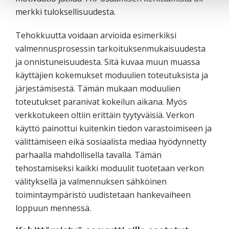
merkki tuloksellisuudesta.
Tehokkuutta voidaan arvioida esimerkiksi
valmennusprosessin tarkoituksenmukaisuudesta
ja onnistuneisuudesta. Sitä kuvaa muun muassa
käyttäjien kokemukset moduulien toteutuksista ja
järjestämisestä. Tämän mukaan moduulien
toteutukset paranivat kokeilun aikana. Myös
verkkotukeen oltiin erittäin tyytyväisiä. Verkon
käyttö painottui kuitenkin tiedon varastoimiseen ja
välittämiseen eikä sosiaalista mediaa hyödynnetty
parhaalla mahdollisella tavalla. Tämän
tehostamiseksi kaikki moduulit tuotetaan verkon
välityksellä ja valmennuksen sähköinen
toimintaympäristö uudistetaan hankevaiheen
loppuun mennessä.