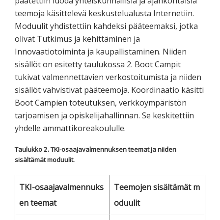
päätettiin luoda yhteiskunnallisia ja ajankohtaisia
teemoja käsittelevä keskustelualusta Internetiin.
Moduulit yhdistettiin kahdeksi pääteemaksi, jotka
olivat Tutkimus ja kehittäminen ja
Innovaatiotoiminta ja kaupallistaminen. Niiden
sisällöt on esitetty taulukossa 2. Boot Campit
tukivat valmennettavien verkostoitumista ja niiden
sisällöt vahvistivat pääteemoja. Koordinaatio käsitti
Boot Campien toteutuksen, verkkoympäristön
tarjoamisen ja opiskelijahallinnan. Se keskitettiin
yhdelle ammattikoreakoululle.
Taulukko 2. TKI-osaajavalmennuksen teemat ja niiden
sisältämät moduulit.
TKI-osaajavalmennuks
Teemojen sisältämät m
en teemat
oduulit