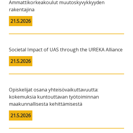
Ammattikorkeakoulut muutoskyvykkyyden
rakentajina
21.5.2026
Societal Impact of UAS through the U!REKA Alliance
21.5.2026
Opiskelijat osana yhteisövaikuttavuutta:
kokemuksia kuntouttavan työtoiminnan
maakunnallisesta kehittämisestä
21.5.2026