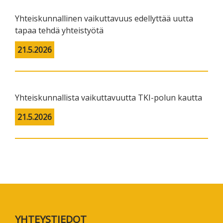
Yhteiskunnallinen vaikuttavuus edellyttää uutta
tapaa tehdä yhteistyötä
21.5.2026
Yhteiskunnallista vaikuttavuutta TKI-polun kautta
21.5.2026
Footer
YHTEYSTIEDOT