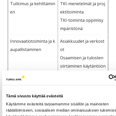
Tutkimus ja kehittämin
TKI-menetelmät ja proj
en
ektitoiminta
TKI-toiminta oppimisy
mpäristönä
Innovaatiotoiminta ja k
Asiakkuudet ja verkost
aupallistaminen
ot
Osaamisen ja tulosten
siirtäminen käytäntöön
Palveluliiketoiminta
Keittämistyö vaikuttavuuden,
Tämä sivusto käyttää evästeitä
tuloksellisuuden ja tehokkuuden
Käytämme evästeitä tarjoamamme sisällön ja mainosten
näkökulmista
räätälöimiseen, sosiaalisen median ominaisuuksien tukemise