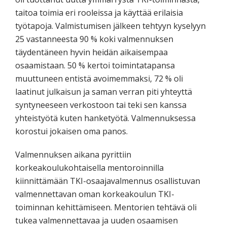
taitoa toimia eri rooleissa ja käyttää erilaisia
työtapoja. Valmistumisen jälkeen tehtyyn kyselyyn
25 vastanneesta 90 % koki valmennuksen
täydentäneen hyvin heidän aikaisempaa
osaamistaan. 50 % kertoi toimintatapansa
muuttuneen entistä avoimemmaksi, 72 % oli
laatinut julkaisun ja saman verran piti yhteyttä
syntyneeseen verkostoon tai teki sen kanssa
yhteistyötä kuten hanketyötä. Valmennuksessa
korostui jokaisen oma panos.
Valmennuksen aikana pyrittiin
korkeakoulukohtaisella mentoroinnilla
kiinnittämään TKI-osaajavalmennus osallistuvan
valmennettavan oman korkeakoulun TKI-
toiminnan kehittämiseen. Mentorien tehtävä oli
tukea valmennettavaa ja uuden osaamisen