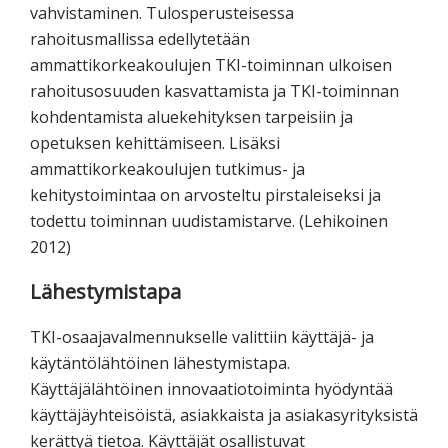
vahvistaminen. Tulosperusteisessa
rahoitusmallissa edellytetään
ammattikorkeakoulujen TKI-toiminnan ulkoisen
rahoitusosuuden kasvattamista ja TKI-toiminnan
kohdentamista aluekehityksen tarpeisiin ja
opetuksen kehittämiseen. Lisäksi
ammattikorkeakoulujen tutkimus- ja
kehitystoimintaa on arvosteltu pirstaleiseksi ja
todettu toiminnan uudistamistarve. (Lehikoinen
2012)
Lähestymistapa
TKI-osaajavalmennukselle valittiin käyttäjä- ja
käytäntölähtöinen lähestymistapa.
Käyttäjälähtöinen innovaatiotoiminta hyödyntää
käyttäjäyhteisöistä, asiakkaista ja asiakasyrityksistä
kerättyä tietoa. Käyttäjät osallistuvat