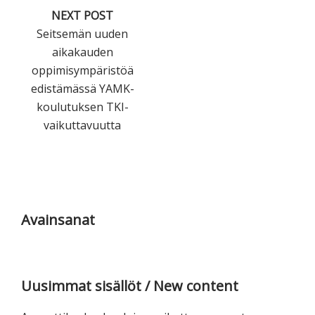
NEXT POST
Seitsemän uuden
aikakauden
oppimisympäristöä
edistämässä YAMK-
koulutuksen TKI-
vaikuttavuutta
Ensisijainen
sivupalkki
Avainsanat
Uusimmat sisällöt / New content