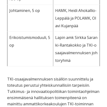
Johtaminen, 5 op
HAMK, Heidi Ahokallio-
Leppälä ja POLAMK, Ol
avi Kujanpää
Erikoistumismoduuli, 5
Lapin amk Sirkka Saran
op
ki-Rantakokko ja TKI-o
saajavalmennuksen joh
toryhmä
TKI-osaajavalmennuksen sisällön suunnittelu ja
toteutus perustui yhteiskunnallisiin tarpeisiin.
Tutkimus- ja innovaatiopolitiikan toimintaohjelman
ensimmäisenä hallituksen toimenpiteenä on
mainittu ammattikorkeakoulujen TKI-toiminnan