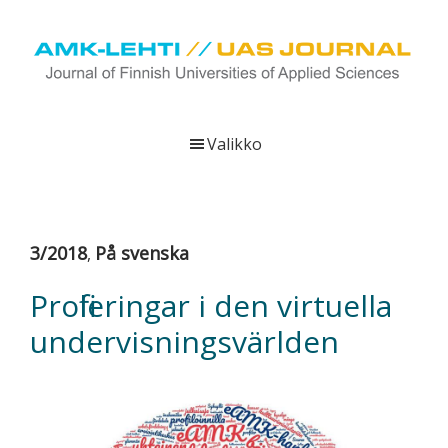
Hyppää
Hyppää
Hyppää
pääsisältöön
ensisijaiseen
alatunnisteeseen
sivupalkkiin
UAS
AMK-
Journal
lehti
Valikko
on
ammattikorkeakoulujen
verkkojulkaisu,
joka
3/2018
På svenska
,
viestittää
ammattikorkeakoulujen
Profileringar i den virtuella
tutkimus-,
undervisningsvärlden
kehittämis-
ja
innovaatiotoiminnasta
sekä
ammattikorkeakoulutusta