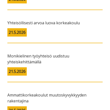
Yhteisöllisesti arvoa luova korkeakoulu
21.5.2026
Monikielinen työyhteisö uudistuu
yhteiskehittämällä
21.5.2026
Ammattikorkeakoulut muutoskyvykkyyden
rakentajina