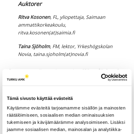
Auktorer
Ritva Kosonen
, FL, yliopettaja, Saimaan
ammattikorkeakoulu,
ritva.kosonen(at)saimia.fi
Taina Sjöholm
, FM, lektor, Yrkeshögskolan
Novia, taina.sjoholm(at)novia.fi
[vc_tta_accordion active_section=”0″ no_fill=”true”
el_class=”lahteet”][vc_tta_section title=”Källor”
tab_id=”1458134585005-b3f22396-5506″]
Eduskunnan tulevaisuusvaliokunnan julkaisu
Tämä sivusto käyttää evästeitä
1/2018. Suomen sata uutta mahdollisuutta 2018–
Käytämme evästeitä tarjoamamme sisällön ja mainosten
2037.
räätälöimiseen, sosiaalisen median ominaisuuksien
tukemiseen ja kävijämäärämme analysoimiseen. Lisäksi
Opetus- ja kulttuuriministeriön julkaisuja 2017:44.
jaamme sosiaalisen median, mainosalan ja analytiikka-
Korkeakoulutus ja tutkimus 2030-luvulle.