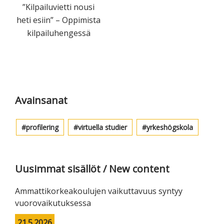
”Kilpailuvietti nousi
heti esiin” – Oppimista
kilpailuhengessä
Ensisijainen
sivupalkki
Avainsanat
profilering
virtuella studier
yrkeshögskola
Uusimmat sisällöt / New content
Ammattikorkeakoulujen vaikuttavuus syntyy
vuorovaikutuksessa
21.5.2026