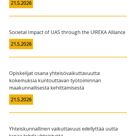
21.5.2026
Societal Impact of UAS through the U!REKA Alliance
21.5.2026
Opiskelijat osana yhteisövaikuttavuutta:
kokemuksia kuntouttavan työtoiminnan
maakunnallisesta kehittämisestä
21.5.2026
Yhteiskunnallinen vaikuttavuus edellyttää uutta
tapaa tehdä yhteistyötä