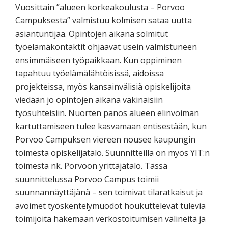
Vuosittain ”alueen korkeakoulusta – Porvoo
Campuksesta” valmistuu kolmisen sataa uutta
asiantuntijaa. Opintojen aikana solmitut
työelämäkontaktit ohjaavat usein valmistuneen
ensimmäiseen työpaikkaan. Kun oppiminen
tapahtuu työelämälähtöisissä, aidoissa
projekteissa, myös kansainvälisiä opiskelijoita
viedään jo opintojen aikana vakinaisiin
työsuhteisiin. Nuorten panos alueen elinvoiman
kartuttamiseen tulee kasvamaan entisestään, kun
Porvoo Campuksen viereen nousee kaupungin
toimesta opiskelijatalo. Suunnitteilla on myös YIT:n
toimesta nk. Porvoon yrittäjätalo. Tässä
suunnittelussa Porvoo Campus toimii
suunnannäyttäjänä – sen toimivat tilaratkaisut ja
avoimet työskentelymuodot houkuttelevat tulevia
toimijoita hakemaan verkostoitumisen välineitä ja