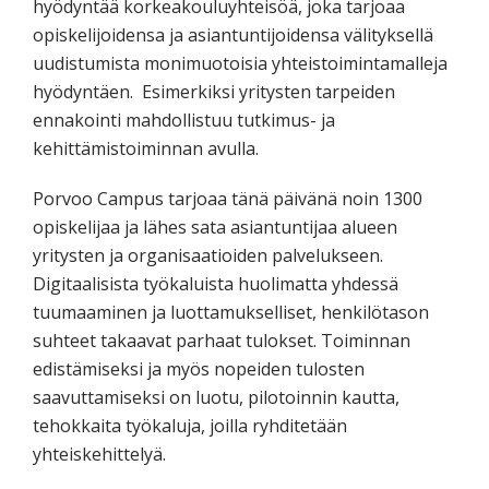
hyödyntää korkeakouluyhteisöä, joka tarjoaa
opiskelijoidensa ja asiantuntijoidensa välityksellä
uudistumista monimuotoisia yhteistoimintamalleja
hyödyntäen. Esimerkiksi yritysten tarpeiden
ennakointi mahdollistuu tutkimus- ja
kehittämistoiminnan avulla.
Porvoo Campus tarjoaa tänä päivänä noin 1300
opiskelijaa ja lähes sata asiantuntijaa alueen
yritysten ja organisaatioiden palvelukseen.
Digitaalisista työkaluista huolimatta yhdessä
tuumaaminen ja luottamukselliset, henkilötason
suhteet takaavat parhaat tulokset. Toiminnan
edistämiseksi ja myös nopeiden tulosten
saavuttamiseksi on luotu, pilotoinnin kautta,
tehokkaita työkaluja, joilla ryhditetään
yhteiskehittelyä.