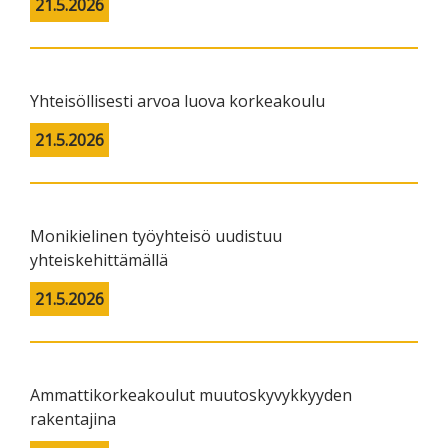
21.5.2026
Yhteisöllisesti arvoa luova korkeakoulu
21.5.2026
Monikielinen työyhteisö uudistuu
yhteiskehittämällä
21.5.2026
Ammattikorkeakoulut muutoskyvykkyyden
rakentajina