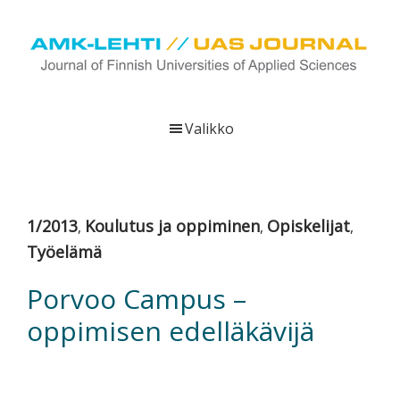
Hyppää
Hyppää
Hyppää
pääsisältöön
ensisijaiseen
alatunnisteeseen
sivupalkkiin
UAS
AMK-
Journal
lehti
Valikko
on
ammattikorkeakoulujen
verkkojulkaisu,
joka
1/2013
Koulutus ja oppiminen
Opiskelijat
,
,
,
viestittää
Työelämä
ammattikorkeakoulujen
tutkimus-,
Porvoo Campus –
kehittämis-
oppimisen edelläkävijä
ja
innovaatiotoiminnasta
sekä
ammattikorkeakoulutusta