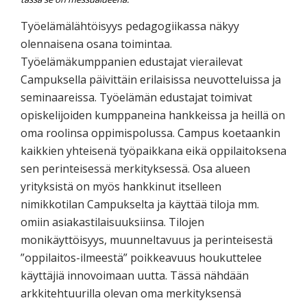
Työelämälähtöisyys pedagogiikassa näkyy
olennaisena osana toimintaa.
Työelämäkumppanien edustajat vierailevat
Campuksella päivittäin erilaisissa neuvotteluissa ja
seminaareissa. Työelämän edustajat toimivat
opiskelijoiden kumppaneina hankkeissa ja heillä on
oma roolinsa oppimispolussa. Campus koetaankin
kaikkien yhteisenä työpaikkana eikä oppilaitoksena
sen perinteisessä merkityksessä. Osa alueen
yrityksistä on myös hankkinut itselleen
nimikkotilan Campukselta ja käyttää tiloja mm.
omiin asiakastilaisuuksiinsa. Tilojen
monikäyttöisyys, muunneltavuus ja perinteisestä
”oppilaitos-ilmeestä” poikkeavuus houkuttelee
käyttäjiä innovoimaan uutta. Tässä nähdään
arkkitehtuurilla olevan oma merkityksensä