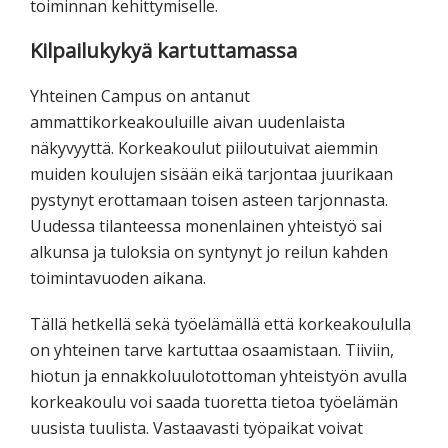
toiminnan kehittymiselle.
Kilpailukykyä kartuttamassa
Yhteinen Campus on antanut
ammattikorkeakouluille aivan uudenlaista
näkyvyyttä. Korkeakoulut piiloutuivat aiemmin
muiden koulujen sisään eikä tarjontaa juurikaan
pystynyt erottamaan toisen asteen tarjonnasta.
Uudessa tilanteessa monenlainen yhteistyö sai
alkunsa ja tuloksia on syntynyt jo reilun kahden
toimintavuoden aikana.
Tällä hetkellä sekä työelämällä että korkeakoululla
on yhteinen tarve kartuttaa osaamistaan. Tiiviin,
hiotun ja ennakkoluulotottoman yhteistyön avulla
korkeakoulu voi saada tuoretta tietoa työelämän
uusista tuulista. Vastaavasti työpaikat voivat