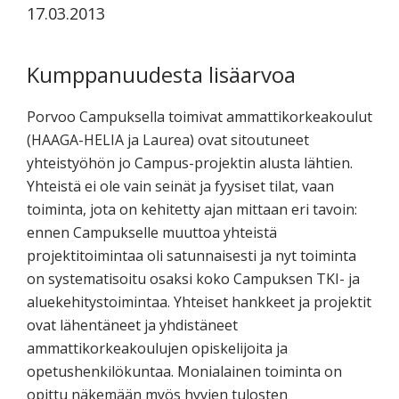
17.03.2013
koskevasta
tutkimuksesta
kaikille
Kumppanuudesta lisäarvoa
kiinnostuneille.
Porvoo Campuksella toimivat ammattikorkeakoulut
(HAAGA-HELIA ja Laurea) ovat sitoutuneet
yhteistyöhön jo Campus-projektin alusta lähtien.
Yhteistä ei ole vain seinät ja fyysiset tilat, vaan
toiminta, jota on kehitetty ajan mittaan eri tavoin:
ennen Campukselle muuttoa yhteistä
projektitoimintaa oli satunnaisesti ja nyt toiminta
on systematisoitu osaksi koko Campuksen TKI- ja
aluekehitystoimintaa. Yhteiset hankkeet ja projektit
ovat lähentäneet ja yhdistäneet
ammattikorkeakoulujen opiskelijoita ja
opetushenkilökuntaa. Monialainen toiminta on
opittu näkemään myös hyvien tulosten