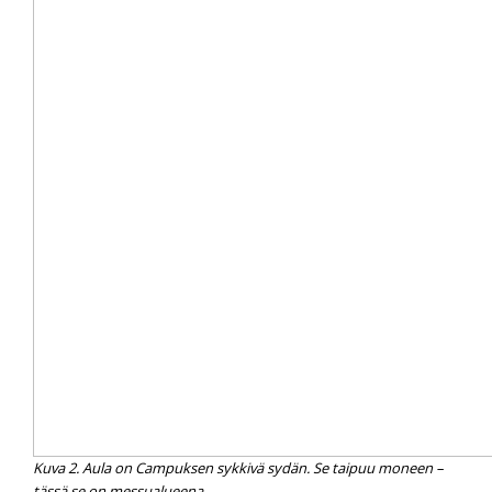
Kuva 2. Aula on Campuksen sykkivä sydän. Se taipuu moneen –
tässä se on messualueena.