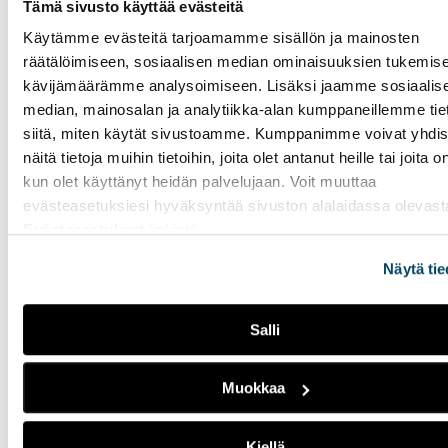
Tämä sivusto käyttää evästeitä
Käytämme evästeitä tarjoamamme sisällön ja mainosten
räätälöimiseen, sosiaalisen median ominaisuuksien tukemise
kävijämäärämme analysoimiseen. Lisäksi jaamme sosiaalis
median, mainosalan ja analytiikka-alan kumppaneillemme tie
siitä, miten käytät sivustoamme. Kumppanimme voivat yhdis
näitä tietoja muihin tietoihin, joita olet antanut heille tai joita o
Kuva 3. Työelämän edustaja ja opiskelijaryhmä kehittämässä
kun olet käyttänyt heidän palvelujaan. Voit muuttaa
yhteistä projektia.
evästeasetuksiesi hyväksyntää sivuston alalaidassa olevast
Evästeasetukset
linkistä.
Kirjoittajat
Näytä tie
Iris Wiitakorpi
, johtaja, Laurea-
Salli
ammattikorkeakoulu,
iris.wiitakorpi@laurea.fi
Muokkaa
Lis-Marie Enroth-Niemi
, johtaja, HAAGA-
HELIA ammattikorkeakoulu, lis-
Kiellä