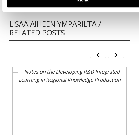
marie.enroth-niemi@haaga-helia.fi
LISÄÄ AIHEEN YMPÄRILTÄ /
RELATED POSTS