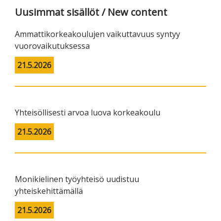
Uusimmat sisällöt / New content
Ammattikorkeakoulujen vaikuttavuus syntyy
vuorovaikutuksessa
21.5.2026
Yhteisöllisesti arvoa luova korkeakoulu
21.5.2026
Monikielinen työyhteisö uudistuu
yhteiskehittämällä
21.5.2026