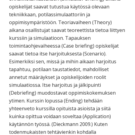
opiskelijat saavat tutustua käytössä olevaan
tekniikkaan, potilassimulaattoriin ja
oppimisympäristöön. Teoriavaiheen (Theory)
aikana osallistujat saavat teoreettista tietoa liittyen
kurssiin ja simulaatioon. Tapauksen
toimintaohjevaiheessa (Case briefing) opiskelijat
saavat tietoa itse harjoituksesta (Scenario).
Esimerkiksi sen, missä ja mihin aikaan harjoitus
tapahtuu, potilaan taustatiedot, mahdolliset
annetut määräykset ja opiskelijoiden roolit
simulaatiossa. Itse harjoitus ja jälkipuinti
(Debriefing) muodostavat oppimiskokemuksen
ytimen. Kurssin lopussa (Ending) tehdään
yhteenveto kurssilla opituista asioista ja siitä
kuinka opittua voidaan soveltaa (Application)
käytännön työssä. (Dieckmann 2009.) Kuten
todenmukaisten tehtävienkin kohdalla