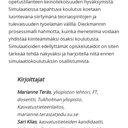
opetustilanteen keinotekoisuuden hyväksymistä.
Simulaatiossa tapahtuva koulutus koetaan
luontevana siirtymänä teoriaopintojen ja
tulevaisuuden työelämän välillä. Dieckmannin
prosessimalli hahmotta, kuinka menetelmä voidaan
yhdistää kiinteämmäksi osaksi koulutusta.
Simulaatioiden edellyttämät opiskelutaidot on siten
tärkeää tehdä näkyväksi ja harjoitella niitä ennen
simulaatiokoulutuksiin osallistumista.
Kirjoittajat
Marianne Teräs
, yliopiston lehtori, FT,
dosentti, Tukholman yliopisto,
Kasvatustieteenlaitos,
marianne.teras(at)edu.su.se
Sari Kiias
, kasvatustieteiden kandidaatti,