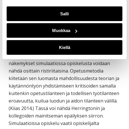
kommunikaation harjoittelu mahdollistuu myös eri
tavalla kuin luokkahuoneopetuksessa. Turvallisen
Salli
ja ohjatun ympäristön käyttö koetaan yleensä
itsevarmuutta kasvattavana ja se saa kiitosta
Muokkaa
luomastaan mahdollisuudesta harjaannuttaa
kädentaitoja. Taitoja voidaan simulaatiotilanteissa
Kiellä
harjoitella ilman, että joudutaan aiheuttamaan
riskejä tai haittoja oikeille potilaille. Toisaalta jotkin
näkemykset simulaatiossa opiskelusta voidaan
nähdä osittain ristiriitaisina. Opetusmetodia
kiitetään sen luomasta mahdollisuudesta teorian ja
käytännöntyön yhdistämiseen kritisoiden samalla
kuitenkin opetustilanteen ja todellisen työtilanteen
eroavuutta, kuilua luodun ja aidon tilanteen välillä.
(Kiias 2014.) Tässä voi nähdä Herringtonin ja
kollegoiden mainitseman epäilyksen siirron.
Simulaatioissa opiskelu vaatii opiskelijalta