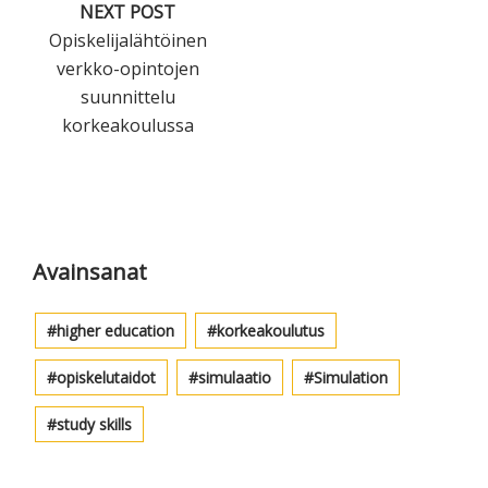
NEXT POST
Opiskelijalähtöinen
verkko-opintojen
suunnittelu
korkeakoulussa
Ensisijainen
sivupalkki
Avainsanat
higher education
korkeakoulutus
opiskelutaidot
simulaatio
Simulation
study skills