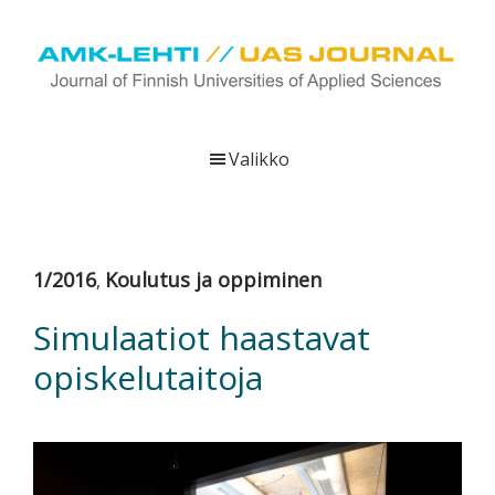
Hyppää
Hyppää
Hyppää
pääsisältöön
ensisijaiseen
alatunnisteeseen
sivupalkkiin
UAS
AMK-
Journal
lehti
Valikko
on
ammattikorkeakoulujen
verkkojulkaisu,
joka
1/2016
Koulutus ja oppiminen
,
viestittää
ammattikorkeakoulujen
Simulaatiot haastavat
tutkimus-,
opiskelutaitoja
kehittämis-
ja
innovaatiotoiminnasta
sekä
ammattikorkeakoulutusta