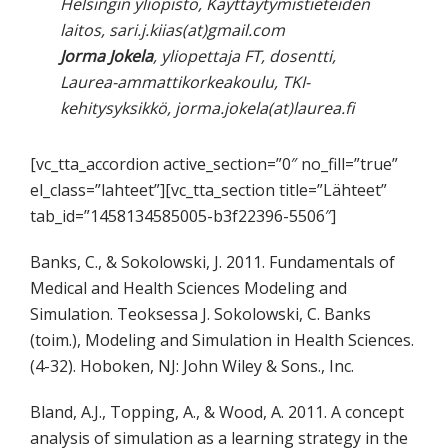
Helsingin yliopisto, Käyttäytymistieteiden
laitos, sari.j.kiias(at)gmail.com
Jorma Jokela
, yliopettaja FT, dosentti,
Laurea-ammattikorkeakoulu, TKI-
kehitysyksikkö, jorma.jokela(at)laurea.fi
[vc_tta_accordion active_section=”0″ no_fill=”true”
el_class=”lahteet”][vc_tta_section title=”Lähteet”
tab_id=”1458134585005-b3f22396-5506″]
Banks, C., & Sokolowski, J. 2011. Fundamentals of
Medical and Health Sciences Modeling and
Simulation. Teoksessa J. Sokolowski, C. Banks
(toim.), Modeling and Simulation in Health Sciences.
(4-32). Hoboken, NJ: John Wiley & Sons., Inc.
Bland, A.J., Topping, A., & Wood, A. 2011. A concept
analysis of simulation as a learning strategy in the