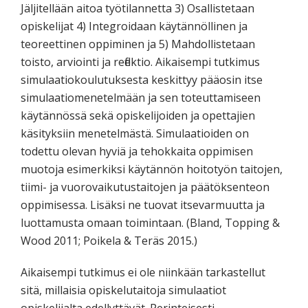
Jäljitellään aitoa työtilannetta 3) Osallistetaan
opiskelijat 4) Integroidaan käytännöllinen ja
teoreettinen oppiminen ja 5) Mahdollistetaan
toisto, arviointi ja reflektio. Aikaisempi tutkimus
simulaatiokoulutuksesta keskittyy pääosin itse
simulaatiomenetelmään ja sen toteuttamiseen
käytännössä sekä opiskelijoiden ja opettajien
käsityksiin menetelmästä. Simulaatioiden on
todettu olevan hyviä ja tehokkaita oppimisen
muotoja esimerkiksi käytännön hoitotyön taitojen,
tiimi- ja vuorovaikutustaitojen ja päätöksenteon
oppimisessa. Lisäksi ne tuovat itsevarmuutta ja
luottamusta omaan toimintaan. (Bland, Topping &
Wood 2011; Poikela & Teräs 2015.)
Aikaisempi tutkimus ei ole niinkään tarkastellut
sitä, millaisia opiskelutaitoja simulaatiot