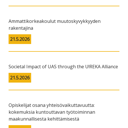
Ammattikorkeakoulut muutoskyvykkyyden
rakentajina
21.5.2026
Societal Impact of UAS through the U!REKA Alliance
21.5.2026
Opiskelijat osana yhteisövaikuttavuutta:
kokemuksia kuntouttavan työtoiminnan
maakunnallisesta kehittämisestä