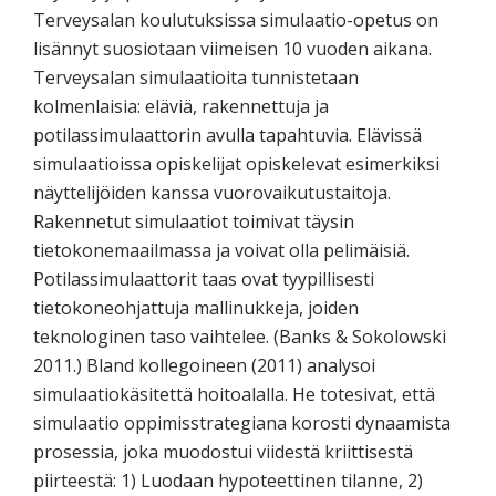
Terveysalan koulutuksissa simulaatio-opetus on
lisännyt suosiotaan viimeisen 10 vuoden aikana.
Terveysalan simulaatioita tunnistetaan
kolmenlaisia: eläviä, rakennettuja ja
potilassimulaattorin avulla tapahtuvia. Elävissä
simulaatioissa opiskelijat opiskelevat esimerkiksi
näyttelijöiden kanssa vuorovaikutustaitoja.
Rakennetut simulaatiot toimivat täysin
tietokonemaailmassa ja voivat olla pelimäisiä.
Potilassimulaattorit taas ovat tyypillisesti
tietokoneohjattuja mallinukkeja, joiden
teknologinen taso vaihtelee. (Banks & Sokolowski
2011.) Bland kollegoineen (2011) analysoi
simulaatiokäsitettä hoitoalalla. He totesivat, että
simulaatio oppimisstrategiana korosti dynaamista
prosessia, joka muodostui viidestä kriittisestä
piirteestä: 1) Luodaan hypoteettinen tilanne, 2)