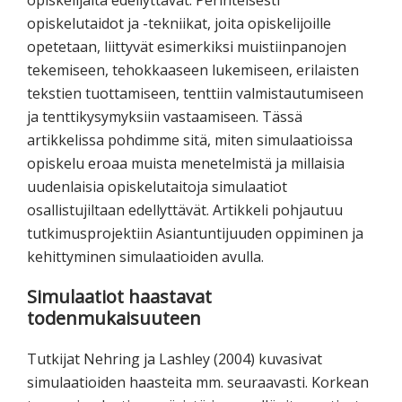
opiskelijalta edellyttävät. Perinteisesti
opiskelutaidot ja -tekniikat, joita opiskelijoille
opetetaan, liittyvät esimerkiksi muistiinpanojen
tekemiseen, tehokkaaseen lukemiseen, erilaisten
tekstien tuottamiseen, tenttiin valmistautumiseen
ja tenttikysymyksiin vastaamiseen. Tässä
artikkelissa pohdimme sitä, miten simulaatioissa
opiskelu eroaa muista menetelmistä ja millaisia
uudenlaisia opiskelutaitoja simulaatiot
osallistujiltaan edellyttävät. Artikkeli pohjautuu
tutkimusprojektiin Asiantuntijuuden oppiminen ja
kehittyminen simulaatioiden avulla.
Simulaatiot haastavat
todenmukaisuuteen
Tutkijat Nehring ja Lashley (2004) kuvasivat
simulaatioiden haasteita mm. seuraavasti. Korkean