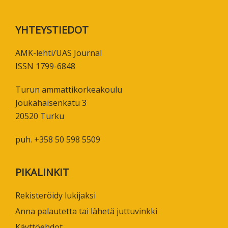
Footer
YHTEYSTIEDOT
AMK-lehti/UAS Journal
ISSN 1799-6848
Turun ammattikorkeakoulu
Joukahaisenkatu 3
20520 Turku
puh. +358 50 598 5509
PIKALINKIT
Rekisteröidy lukijaksi
Anna palautetta tai lähetä juttuvinkki
Käyttöehdot