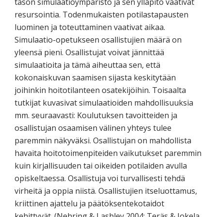
tason simulaatioympäristö ja sen ylläpito vaativat
resursointia. Todenmukaisten potilastapausten
luominen ja toteuttaminen vaativat aikaa.
Simulaatio-opetukseen osallistujien määrä on
yleensä pieni. Osallistujat voivat jännittää
simulaatioita ja tämä aiheuttaa sen, että
kokonaiskuvan saamisen sijasta keskitytään
joihinkin hoitotilanteen osatekijöihin. Toisaalta
tutkijat kuvasivat simulaatioiden mahdollisuuksia
mm. seuraavasti: Koulutuksen tavoitteiden ja
osallistujan osaamisen välinen yhteys tulee
paremmin näkyväksi. Osallistujan on mahdollista
havaita hoitotoimenpiteiden vaikutukset paremmin
kuin kirjallisuuden tai oikeiden potilaiden avulla
opiskeltaessa. Osallistuja voi turvallisesti tehdä
virheitä ja oppia niistä. Osallistujien itseluottamus,
kriittinen ajattelu ja päätöksentekotaidot
kehittyvät. (Nehring & Lashley 2004; Teräs & Jokela