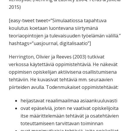
2015)
[easy-tweet tweet=”Simulaatiossa tapahtuva
koulutus koetaan luontevana siirtymänä
teoriaopintojen ja tulevaisuuden työelämän välillä.”
hashtags=”uasjournal, digitalisaatio”]
Herrington, Olivier ja Reeves (2003) tutkivat
verkossa käytettäviä oppimistehtäviä. He näkevät
oppimisen opiskelijan aktiivisena osallistumisena
tehtäviin. He kuvasivat tehtäviä mm. seuraavien
piirteiden avulla. Todenmukaiset oppimistehtävät:
heijastavat reaalimaailmaa asiaankuuluvasti
ovat epäselviä, joten ne vaativat opiskelijoita
itse määrittelemään tehtävät ja osatehtävien
toteuttamiseen tarvittavan toiminnan