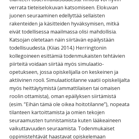
verrata tieteiselokuvan katsomiseen. Elokuvan
juonen seuraaminen edellyttää sellaisten
rakenteiden ja käsitteiden hyväksymisen, mitkä
eivät todellisessa maailmassa olisi mahdollisia.
Katsojan oletetaan näin siirtävän epäilystään
todellisuudesta. (Kiias 2014.) Herringtonin
kollegoineen esittämiä todenmukaisten tehtävien
piirteitä voidaan siirtää myös simulaatio-
opetukseen, jossa opiskelijalla on keskeinen ja
aktiivinen rooli. Simulaatiotilanne vaatii opiskelijalta
myös heittäytymistä (ammattilaisen tai omaisen
roolin ottamista), oman epäilyksen siirtämistä
(esim. ”Eihän tämä ole oikea hoitotilanne”), nopeata
tilanteen kartoittamista ja omien tekojen
seuraamusten tunnistamista kuten lääkeaineen
vaikuttavuuden seuraamista. Todenmukaiset
oppimistehtävät haastavat opiskelemaan