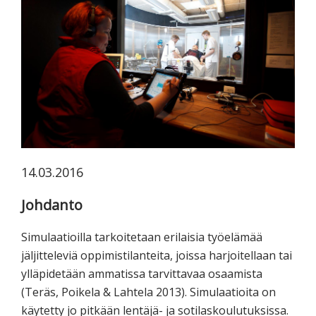
koskevasta
tutkimuksesta
kaikille
kiinnostuneille.
14.03.2016
Johdanto
Simulaatioilla tarkoitetaan erilaisia työelämää
jäljitteleviä oppimistilanteita, joissa harjoitellaan tai
ylläpidetään ammatissa tarvittavaa osaamista
(Teräs, Poikela & Lahtela 2013). Simulaatioita on
käytetty jo pitkään lentäjä- ja sotilaskoulutuksissa.