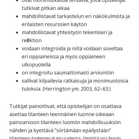
ovat monimutkaisia tehtäviä, joita opiskelijat
tutkivat pitkän aikaa
mahdollistavat tarkastelun eri näkökulmista ja
erilaisten resurssien käytön
mahdollistavat yhteistyön tekemisen ja
reflektion
voidaan integroida ja niitä voidaan soveltaa
eri oppiaineissa ja myös oppiaineen
ulkopuolella
on integroitu saumattomasti arviointiin
sallivat kilpailevia ratkaisuja ja monimuotoisia
tuloksia. (Herrington ym. 2003, 62–63.)
Tutkijat painottivat, että opiskelijan on osattava
asettaa tilanteen teennäinen luonne oikeaan
painoarvoon tilanteen luomiin mahdollisuuksiin
nähden ja kyettävä ”siirtämään epäilystään”
tilanteen todenmukaisuudesta. Ilmiötä voi hyvin