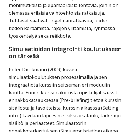
monimutkaisia ja epämääräisiä tehtäviä, joihin on
olemassa erilaisia vaihtoehtoisia ratkaisuja.
Tehtävät vaativat ongelmanratkaisua, uuden
tiedon keräämistä, rajojen ylittämistä, ryhmässä
työskentelyä sekä reflektiota.
Simulaatioiden integrointi koulutukseen
on tärkeää
Peter Dieckmann (2009) kuvasi
simulaatiokoulutuksen prosessimallia ja sen
integraatiota kurssiin seitsemän eri moduulin
kautta. Ennen kurssin aloitusta opiskelijat saavat
ennakkokatsauksessa (Pre-briefing) tietoa kurssin
sisällöstä ja tavoitteista. Kurssin alkaessa (Setting
intro) käydään läpi esimerkiksi aikataulu, tarkempi
sisältö ja periaatteet. Simulaattorin
ennakkotarkastuksen (Simulator briefing) aikana