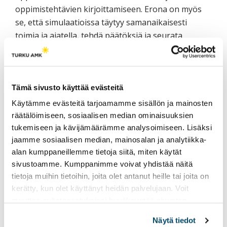
oppimistehtävien kirjoittamiseen. Erona on myös
se, että simulaatioissa täytyy samanaikaisesti
toimia ja ajatella, tehdä päätöksiä ja seurata
päätösten vaikutuksia. Simulaatioissa toiset
seuraavat tekemistä ja niitä myös videoidaan, mikä
voi häiritä kokonaistilanteen hahmottamista.
Opiskelijan aktiivisuus korostuu, sillä simulaatiot
Tämä sivusto käyttää evästeitä
haastavat eri tavalla kuin luokka-opetus.
Käytämme evästeitä tarjoamamme sisällön ja mainosten
Menetelmän käytännönläheisyys on toinen
räätälöimiseen, sosiaalisen median ominaisuuksien
merkittävin ero verrattuna muihin
tukemiseen ja kävijämäärämme analysoimiseen. Lisäksi
jaamme sosiaalisen median, mainosalan ja analytiikka-
opiskelumenetelmiin. Simulaatio-opiskelu vaatii
alan kumppaneillemme tietoja siitä, miten käytät
osallistujilta erilaisten roolien ottamista ja roolin
sivustoamme. Kumppanimme voivat yhdistää näitä
hyväksymistä. Käytännönläheisyydessä korostuvat
tietoja muihin tietoihin, joita olet antanut heille tai joita on
kokonaistilanteen hallinta, asioiden
kerätty, kun olet käyttänyt heidän palvelujaan. Voit
monimuotoisuus, ja konkreettisuus, mitkä
muuttaa evästeasetuksiesi hyväksyntää sivuston
yhdistyvät nopeaan toimintaan, aikatauluihin ja
alalaidassa olevasta
Evästeasetukset
linkistä.
priorisointiin. Ryhmätyöskentelyn ja
Näytä tiedot