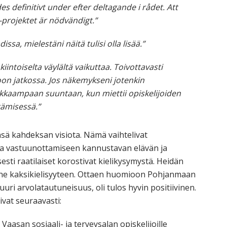
 definitivt under efter deltagande i rådet. Att
projektet är nödvändigt.”
issa, mielestäni näitä tulisi olla lisää.”
kiintoiselta väylältä vaikuttaa. Toivottavasti
oon jatkossa. Jos näkemykseni jotenkin
eikkaampaan suuntaan, kun miettii opiskelijoiden
tämisessä.”
nsä kahdeksan visiota. Nämä vaihtelivat
na vastuunottamiseen kannustavan elävän ja
sti raatilaiset korostivat kielikysymystä. Heidän
enne kaksikielisyyteen. Ottaen huomioon Pohjanmaan
uuri arvolatautuneisuus, oli tulos hyvin positiivinen.
ivat seuraavasti:
asan sosiaali- ja terveysalan opiskelijoille