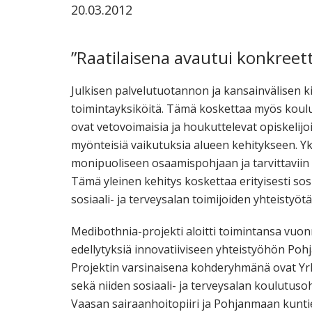
20.03.2012
ammattik
koskevas
tutkimuks
”Raatilaisena avautui konkreet
kaikille
kiinnostun
Julkisen palvelutuotannon ja kansainvälisen k
toimintayksiköitä. Tämä koskettaa myös koul
ovat vetovoimaisia ja houkuttelevat opiskelijoi
myönteisiä vaikutuksia alueen kehitykseen. Y
monipuoliseen osaamispohjaan ja tarvittaviin 
Tämä yleinen kehitys koskettaa erityisesti s
sosiaali- ja terveysalan toimijoiden yhteistyötä 
Medibothnia-projekti aloitti toimintansa vuon
edellytyksiä innovatiiviseen yhteistyöhön Pohja
Projektin varsinaisena kohderyhmänä ovat Y
sekä niiden sosiaali- ja terveysalan koulutuso
Vaasan sairaanhoitopiiri ja Pohjanmaan kuntien