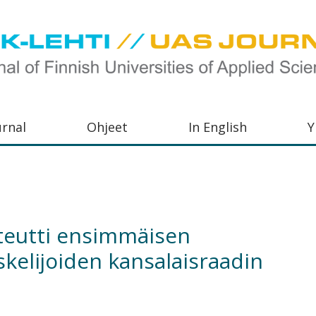
urnal
Ohjeet
In English
Y
orkeakoulujen
aisu,
orkeakoulujen
teutti ensimmäisen
,
elijoiden kansalaisraadin
s-
otoiminnasta