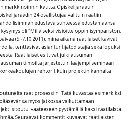
sen markkinoinnin kautta. Opiskelijaraatiin
skelijaraadin 24 osallistujaa valittiin raatiin
in mahdollisimman edustava suhteessa edustamaansa
kysymys oli ”Millaiseksi visioitte oppimisympäristön,
päivää (5.-7.10.2011), minä aikana raatilaiset kävivät
olla, tenttasivat asiantuntijatodistajia sekä lopuksi
eesta. Raatilaiset esittivät julkilausuman
ilausuman tiimoilta järjestettiin laajempi seminaari
korkeakoulujen rehtorit kuin projektin kannalta
sitoutuneita raatiprosessiin. Tätä kuvastaa esimerkiksi
an pääsevänsä myös jatkossa vaikuttamaan
kti sitoutui vaateeseen pyytämällä kaksi raatilaista
yhmää. Seuraavat kommentit kuvaavat raatilaisten