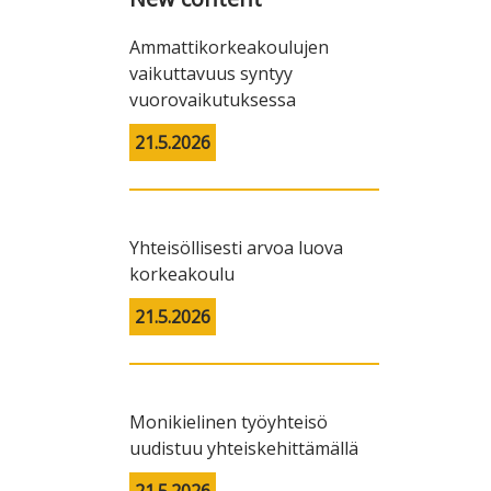
Ammattikorkeakoulujen
vaikuttavuus syntyy
vuorovaikutuksessa
21.5.2026
Yhteisöllisesti arvoa luova
korkeakoulu
21.5.2026
Monikielinen työyhteisö
uudistuu yhteiskehittämällä