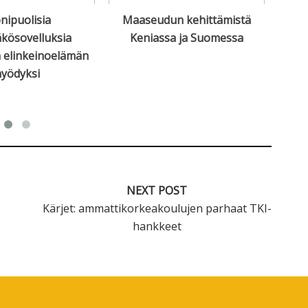
ipuolisia
Maaseudun kehittämistä
Inn
kösovelluksia
Keniassa ja Suomessa
aur
n elinkeinoelämän
yödyksi
NEXT POST
Kärjet: ammattikorkeakoulujen parhaat TKI-
hankkeet