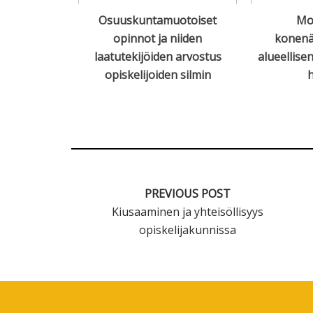
a älykästä
Osuuskuntamuotoiset
Mon
a SAMKissa
opinnot ja niiden
konenä
laatutekijöiden arvostus
alueellise
opiskelijoiden silmin
h
PREVIOUS POST
Kiusaaminen ja yhteisöllisyys
opiskelijakunnissa