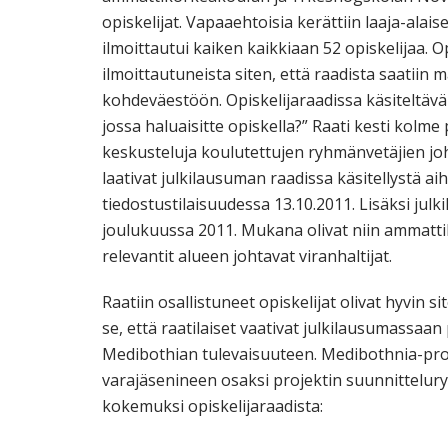
opiskelijat. Vapaaehtoisia kerättiin laaja-alai
ilmoittautui kaiken kaikkiaan 52 opiskelijaa. Opi
ilmoittautuneista siten, että raadista saati
kohdeväestöön. Opiskelijaraadissa käsiteltävä 
jossa haluaisitte opiskella?” Raati kesti kolme 
keskusteluja koulutettujen ryhmänvetäjien johd
laativat julkilausuman raadissa käsitellystä aih
tiedostustilaisuudessa 13.10.2011. Lisäksi julk
joulukuussa 2011. Mukana olivat niin ammatti
relevantit alueen johtavat viranhaltijat.
Raatiin osallistuneet opiskelijat olivat hyvin 
se, että raatilaiset vaativat julkilausumassa
Medibothian tulevaisuuteen. Medibothnia-proje
varajäsenineen osaksi projektin suunnittelur
kokemuksi opiskelijaraadista: