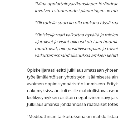
”Mina uppfattningar/kunskaper förändrades
involvera studerande i planeringen av mb-
”Oli todella suuri ilo olla mukana tässä raad
”Opiskelijaraati vaikuttaa hyvältä ja mielen
ajatukset ja visiot oikeasti otetaan huomi
muuttuivat, niin positiivisempaan ja toiv
vaikuttamismahdollisuuksia amkien kehit
Opiskelijaraati esitti julkilausumassaan yhtee
työelämälähtöisen yhteistyön lisäämisestä ai
avoimen oppimisympäristön luomiseen. Erityise
näkemyksissään tuli esille mahdollistava as
kielikysymyksen osittain negatiivinen sävy ja s
Julkilausumansa johdannossa raatilaiset totes
”Medibothnian tarkoituksena on mahdollistaa Va