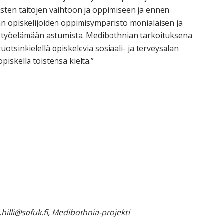
listen taitojen vaihtoon ja oppimiseen ja ennen
lan opiskelijoiden oppimisympäristö monialaisen ja
n työelämään astumista. Medibothnian tarkoituksena
uotsinkielellä opiskelevia sosiaali- ja terveysalan
opiskella toistensa kieltä.”
e.hilli@sofuk.fi, Medibothnia-projekti