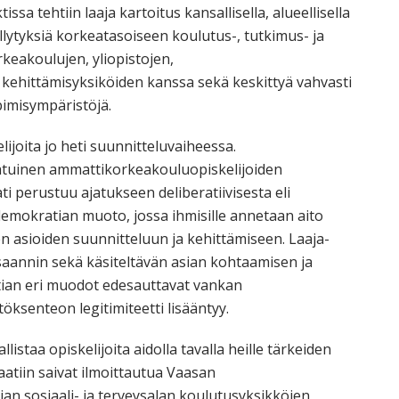
ssa tehtiin laaja kartoitus kansallisella, alueellisella
ellytyksiä korkeatasoiseen koulutus-, tutkimus- ja
keakoulujen, yliopistojen,
a kehittämisyksiköiden kanssa sekä keskittyä vahvasti
pimisympäristöjä.
lijoita jo heti suunnitteluvaiheessa.
laatuinen ammattikorkeakouluopiskelijoiden
aati perustuu ajatukseen deliberatiivisesta eli
emokratian muoto, jossa ihmisille annetaan aito
en asioiden suunnitteluun ja kehittämiseen. Laaja-
saannin sekä käsiteltävän asian kohtaamisen ja
ian eri muodot edesauttavat vankan
öksenteon legitimiteetti lisääntyy.
listaa opiskelijoita aidolla tavalla heille tärkeiden
raatiin saivat ilmoittautua Vaasan
n sosiaali- ja terveysalan koulutusyksikköjen