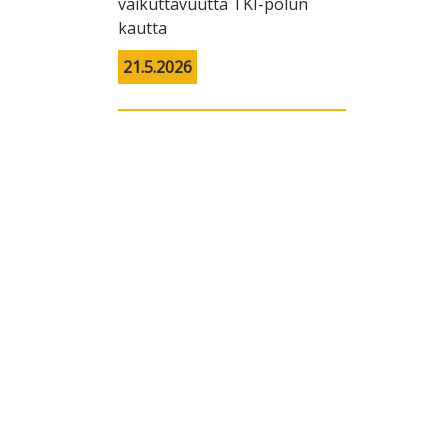
vaikuttavuutta TKI-polun
kautta
21.5.2026