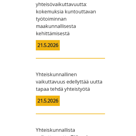
yhteisövaikuttavuutta:
kokemuksia kuntouttavan
työtoiminnan
maakunnallisesta
kehittämisestä
21.5.2026
Yhteiskunnallinen
vaikuttavuus edellyttää uutta
tapaa tehdä yhteistyötä
21.5.2026
Yhteiskunnallista