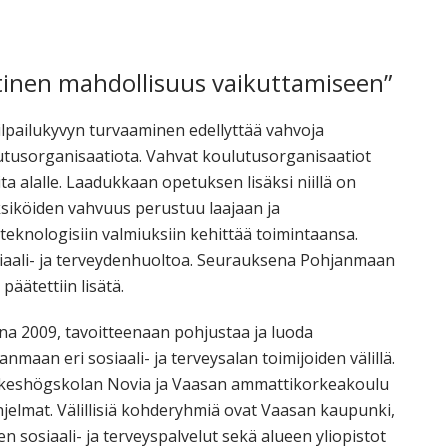
orkeakoulutusta
ta
esta
tinen mahdollisuus vaikuttamiseen”
eille.
ilpailukyvyn turvaaminen edellyttää vahvoja
utusorganisaatiota. Vahvat koulutusorganisaatiot
ta alalle. Laadukkaan opetuksen lisäksi niillä on
ksiköiden vahvuus perustuu laajaan ja
teknologisiin valmiuksiin kehittää toimintaansa.
osiaali- ja terveydenhuoltoa. Seurauksena Pohjanmaan
päätettiin lisätä.
na 2009, tavoitteenaan pohjustaa ja luoda
nmaan eri sosiaali- ja terveysalan toimijoiden välillä.
rkeshögskolan Novia ja Vaasan ammattikorkeakoulu
hjelmat. Välillisiä kohderyhmiä ovat Vaasan kaupunki,
 sosiaali- ja terveyspalvelut sekä alueen yliopistot