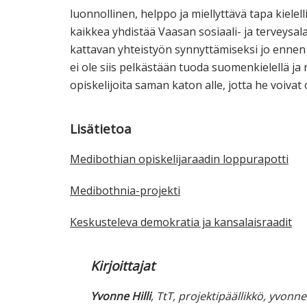
luonnollinen, helppo ja miellyttävä tapa kielel
kaikkea yhdistää Vaasan sosiaali- ja terveysa
kattavan yhteistyön synnyttämiseksi jo enne
ei ole siis pelkästään tuoda suomenkielellä ja r
opiskelijoita saman katon alle, jotta he voivat 
Lisätietoa
Medibothian opiskelijaraadin loppurapotti
Medibothnia-projekti
Keskusteleva demokratia ja kansalaisraadit
Kirjoittajat
Yvonne Hilli
, TtT, projektipäällikkö, yvonn