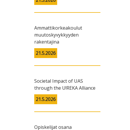
21.5.2026
Ammattikorkeakoulut
muutoskyvykkyyden
rakentajina
21.5.2026
Societal Impact of UAS
through the U!REKA Alliance
21.5.2026
Opiskelijat osana