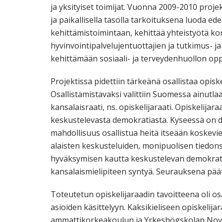
ja yksityiset toimijat. Vuonna 2009-2010 projekti
ja paikallisella tasolla tarkoituksena luoda ed
kehittämistoimintaan, kehittää yhteistyötä kor
hyvinvointipalvelujentuottajien ja tutkimus- j
kehittämään sosiaali- ja terveydenhuollon op
Projektissa pidettiin tärkeänä osallistaa opiske
Osallistamistavaksi valittiin Suomessa ainut
kansalaisraati, ns. opiskelijaraati. Opiskelijar
keskustelevasta demokratiasta. Kyseessä on d
mahdollisuus osallistua heitä itseään koskevi
alaisten keskusteluiden, monipuolisen tiedon
hyväksymisen kautta keskustelevan demokrat
kansalaismielipiteen syntyä. Seurauksena päät
Toteutetun opiskelijaraadin tavoitteena oli osal
asioiden käsittelyyn. Kaksikieliseen opiskelija
ammattikorkeakoulun ja Yrkeshögskolan Novia