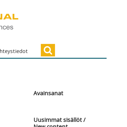
hteystiedot
Ensisijainen
sivupalkki
Avainsanat
Uusimmat sisällöt /
New content