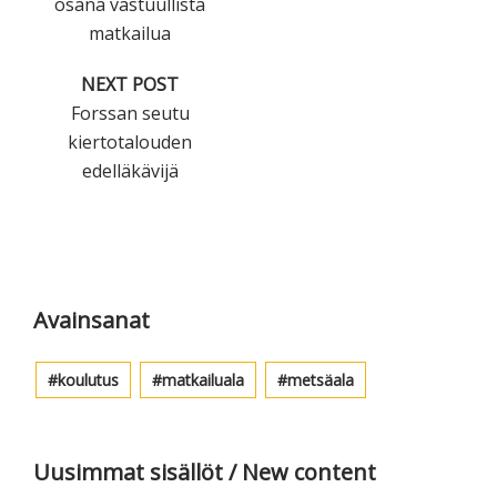
osana vastuullista
matkailua
NEXT POST
Forssan seutu
kiertotalouden
edelläkävijä
Ensisijainen
sivupalkki
Avainsanat
koulutus
matkailuala
metsäala
Uusimmat sisällöt / New content