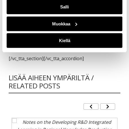
http://www.lappi.fi/lapinliitto/c/document_library/get
Salli
_file?folderId=2265071&name=DLFE-25498.pdf
Suomen metsäkeskus 2016. Lapin metsäohjelma
Muokkaa
2016–2020. Viitattu 19.10.2016.
http://www.metsakeskus.fi/sites/default/files/smk-
Kiellä
alueellinen-metsaohjelma-lappi.pdf
[/vc_tta_section][/vc_tta_accordion]
LISÄÄ AIHEEN YMPÄRILTÄ /
RELATED POSTS