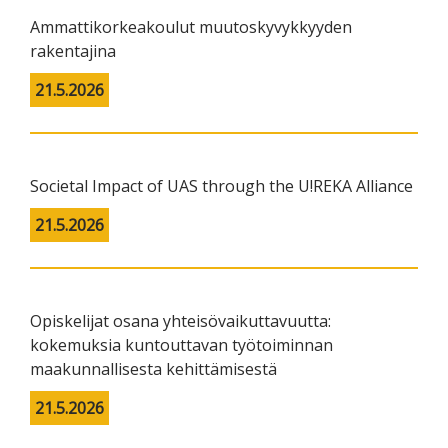
Ammattikorkeakoulut muutoskyvykkyyden
rakentajina
21.5.2026
Societal Impact of UAS through the U!REKA Alliance
21.5.2026
Opiskelijat osana yhteisövaikuttavuutta:
kokemuksia kuntouttavan työtoiminnan
maakunnallisesta kehittämisestä
21.5.2026