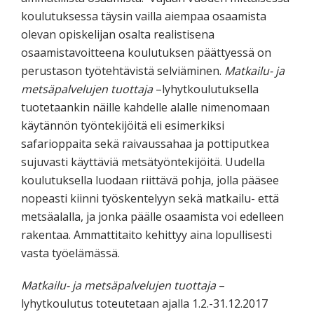
koulutuksessa täysin vailla aiempaa osaamista
olevan opiskelijan osalta realistisena
osaamistavoitteena koulutuksen päättyessä on
perustason työtehtävistä selviäminen.
Matkailu- ja
metsäpalvelujen tuottaja
–lyhytkoulutuksella
tuotetaankin näille kahdelle alalle nimenomaan
käytännön työntekijöitä eli esimerkiksi
safarioppaita sekä raivaussahaa ja pottiputkea
sujuvasti käyttäviä metsätyöntekijöitä. Uudella
koulutuksella luodaan riittävä pohja, jolla pääsee
nopeasti kiinni työskentelyyn sekä matkailu- että
metsäalalla, ja jonka päälle osaamista voi edelleen
rakentaa. Ammattitaito kehittyy aina lopullisesti
vasta työelämässä.
Matkailu- ja metsäpalvelujen tuottaja
–
lyhytkoulutus toteutetaan ajalla 1.2.-31.12.2017