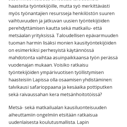
haasteita työntekijöille, mutta syö merkittävästi
myös työnantajien resursseja henkilöstön suuren
vaihtuvuuden ja jatkuvan uusien työntekijöiden
perehdyttämisen kautta sekä matkailu- että
metsäalan yrityksissä. Taloudellisen epävarmuuden
tuoman harmin lisäksi monien kausityöntekijöiden
on esimerkiksi perhesyistä käytännössä
mahdotonta vaihtaa asuinpaikkaansa työn perässä
vuodenajan mukaan. Voisiko ratkaisu
työntekijöiden ympärivuotisen työllistymisen
haasteisiin Lapissa olla osaamisen yhdistäminen:
talvikausi safarioppaana ja kesäaika pottiputken
sekä raivaussahan kera metsänhoitotöissä?
Metsä- sekä matkailualan kausiluonteisuuden
aiheuttamiin ongelmiin etsitään ratkaisua
uudenlaisesta koulutusmallista. Lapin