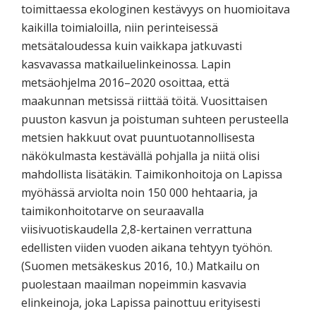
toimittaessa ekologinen kestävyys on huomioitava
kaikilla toimialoilla, niin perinteisessä
metsätaloudessa kuin vaikkapa jatkuvasti
kasvavassa matkailuelinkeinossa. Lapin
metsäohjelma 2016–2020 osoittaa, että
maakunnan metsissä riittää töitä. Vuosittaisen
puuston kasvun ja poistuman suhteen perusteella
metsien hakkuut ovat puuntuotannollisesta
näkökulmasta kestävällä pohjalla ja niitä olisi
mahdollista lisätäkin. Taimikonhoitoja on Lapissa
myöhässä arviolta noin 150 000 hehtaaria, ja
taimikonhoitotarve on seuraavalla
viisivuotiskaudella 2,8-kertainen verrattuna
edellisten viiden vuoden aikana tehtyyn työhön.
(Suomen metsäkeskus 2016, 10.) Matkailu on
puolestaan maailman nopeimmin kasvavia
elinkeinoja, joka Lapissa painottuu erityisesti