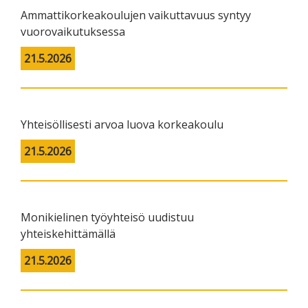
Ammattikorkeakoulujen vaikuttavuus syntyy
vuorovaikutuksessa
21.5.2026
Yhteisöllisesti arvoa luova korkeakoulu
21.5.2026
Monikielinen työyhteisö uudistuu
yhteiskehittämällä
21.5.2026