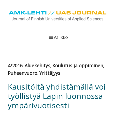
Hyppää
Hyppää
Hyppää
pääsisältöön
ensisijaiseen
alatunnisteeseen
sivupalkkiin
UAS
AMK-
Journal
lehti
Valikko
on
ammattikorkeakoulujen
verkkojulkaisu,
joka
4/2016
Aluekehitys
Koulutus ja oppiminen
,
,
,
viestittää
Puheenvuoro
Yrittäjyys
,
ammattikorkeakoulujen
tutkimus-,
Kausitöitä yhdistämällä voi
kehittämis-
työllistyä Lapin luonnossa
ja
innovaatiotoiminnasta
ympärivuotisesti
sekä
ammattikorkeakoulutusta