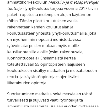
ammattikorkeakoulun
Matkailu- ja metsäpalvelujen
tuottaja
–lyhytkoulutus tarjoaa vuonna 2017 tiiviin
paketin opetusta molempien alojen käytännön
töihin. Tämän pilottikoulutuksen avulla
rakennetaan kahden koulutusalan ja
koulutusasteen yhteistä lyhytkoulutusmallia, joka
on myöhemmin nopeasti monistettavissa
työvoimatarpeiden mukaan myös muille
kausiluonteisille aloille (esim. rakennusala,
luonnontuoteala). Ensimmäistä kertaa
toteutettavaan 55 opintopisteen laajuiseen
koulutukseen sisältyy matkailun ja metsätalouden
teoria- ja käytäntöopintojaksojen lisäksi
liiketalouden opintoja.
Suoriutuminen matkailu- sekä metsäalan töistä
turvallisesti ja sujuvasti vaatii työntekijältä
ammatillista osaamista. Vajaan vuoden mittaisessa