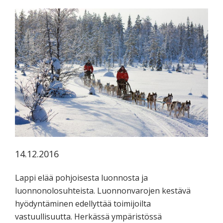
koskevasta
tutkimuksesta
kaikille
kiinnostuneille.
14.12.2016
Lappi elää pohjoisesta luonnosta ja
luonnonolosuhteista. Luonnonvarojen kestävä
hyödyntäminen edellyttää toimijoilta
vastuullisuutta. Herkässä ympäristössä