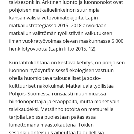
talvisesonkiin. Arktinen luonto ja luonnonolot ovat
pohjoisen matkailuelinkeinon suurimpia
kansainvälisiä vetovoimatekijöitä. Lapin
matkailustrategiassa 2015–2018 arvioidaan
matkailun välittömän työllistävän vaikutuksen
ilman vuokratyövoimaa olevan maakunnassa 5 000
henkilötyövuotta (Lapin liitto 2015, 12).
Kun lähtökohtana on kestävä kehitys, on pohjoisen
luonnon hyödyntämisessä ekologisen vastuun
ohella huomioitava taloudelliset ja sosio-
kulttuuriset näkökulmat. Matkailuala työllistää
Pohjois-Suomessa runsaasti muun muassa
hiihdonopettajia ja eräoppaita, mutta monet vain
talvikaudeksi. Metsänhoitotöitä on metsureille
tarjolla Lapissa puolestaan pääasiassa
lumettomana maastokautena. Töiden
sesonkiluonteisuus aiheuttaa taloudellisia