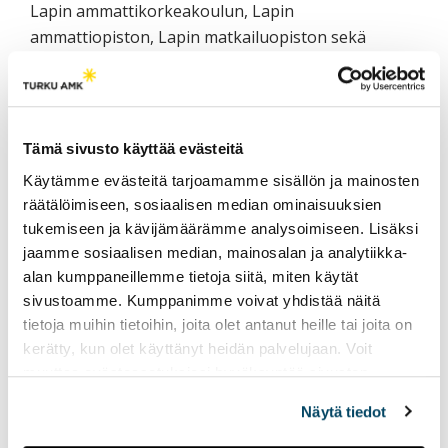
Lapin ammattikorkeakoulun, Lapin
ammattiopiston, Lapin matkailuopiston sekä
Suomen metsäkeskuksen yhteistyönä.
Kirjoittaja
Tämä sivusto käyttää evästeitä
Johanna Kinnunen
, FM, agrologi (AMK),
Käytämme evästeitä tarjoamamme sisällön ja mainosten
projektisuunnittelija, Teollisuus ja
räätälöimiseen, sosiaalisen median ominaisuuksien
luonnonvarat, Lapin ammattikorkeakoulu,
tukemiseen ja kävijämäärämme analysoimiseen. Lisäksi
johanna.kinnunen(at)lapinamk.fi
jaamme sosiaalisen median, mainosalan ja analytiikka-
alan kumppaneillemme tietoja siitä, miten käytät
sivustoamme. Kumppanimme voivat yhdistää näitä
[vc_tta_accordion active_section=”0″ no_fill=”true”
tietoja muihin tietoihin, joita olet antanut heille tai joita on
el_class=”lahteet”][vc_tta_section title=”Lähteet”
kerätty, kun olet käyttänyt heidän palvelujaan. Voit
tab_id=”1458134585005-b3f22396-5506″]
muuttaa evästeasetuksiesi hyväksyntää sivuston
alalaidassa olevasta
Evästeasetukset
linkistä.
Lapin liitto 2015. Lapin matkailustrategia 2015–
Näytä tiedot
2018. Julkaisusarja A43/2015. Viitattu 19.10.2016.