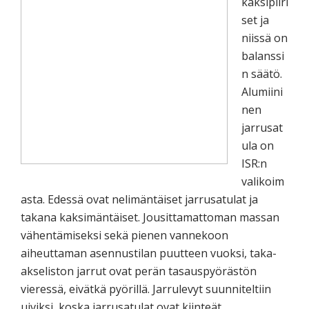
kaksipiiri
set ja
niissä on
balanssi
n säätö.
Alumiini
nen
jarrusat
ula on
ISR:n
valikoim
asta. Edessä ovat nelimäntäiset jarrusatulat ja
takana kaksimäntäiset. Jousittamattoman massan
vähentämiseksi sekä pienen vannekoon
aiheuttaman asennustilan puutteen vuoksi, taka-
akseliston jarrut ovat perän tasauspyörästön
vieressä, eivätkä pyörillä. Jarrulevyt suunniteltiin
uiviksi, koska jarrusatulat ovat kiinteät.