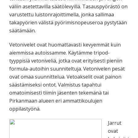
väliin asetettavilla säätölevyillä. Tasauspyörästö on
varustettu luistonrajoittimella, jonka sallimaa
takapyörien välistä pyörimisnopeuseroa pystytään
säätämään.
Vetonivelet ovat huomattavasti kevyemmät kuin
aiemmissa autoissamme. Käytämme tripod-
tyyppisiä vetoniveliä, jotka ovat erityisesti pieniin
formula-autoihin suunniteltuja. Vetonivelen pesät
ovat omaa suunnittelua. Vetoakselit ovat painon
säästämiseksi ontot. Valmistus tapahtui
omatoimisesti tiimin jäsenten tekemänä tai
Pirkanmaan alueen eri ammattikoulujen
oppilastyönä.
Jarrut
ovat