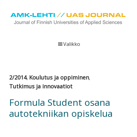
Hyppää
Hyppää
Hyppää
pääsisältöön
ensisijaiseen
alatunnisteeseen
sivupalkkiin
UAS
AMK-
Journal
lehti
Valikko
on
ammattikorkeakoulujen
verkkojulkaisu,
joka
2/2014
Koulutus ja oppiminen
,
,
viestittää
Tutkimus ja innovaatiot
ammattikorkeakoulujen
tutkimus-,
Formula Student osana
kehittämis-
autotekniikan opiskelua
ja
innovaatiotoiminnasta
sekä
ammattikorkeakoulutusta