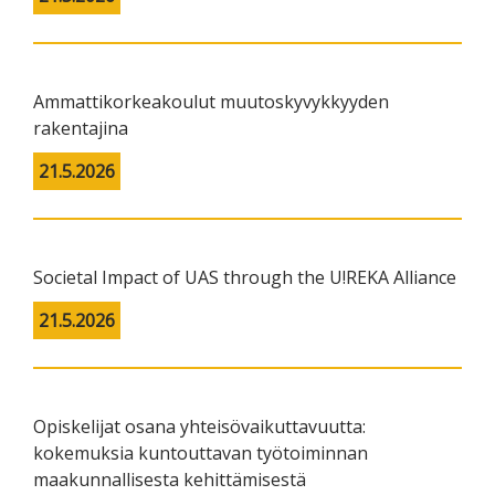
Ammattikorkeakoulut muutoskyvykkyyden
rakentajina
21.5.2026
Societal Impact of UAS through the U!REKA Alliance
21.5.2026
Opiskelijat osana yhteisövaikuttavuutta:
kokemuksia kuntouttavan työtoiminnan
maakunnallisesta kehittämisestä