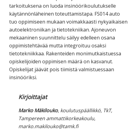
tarkoituksena on luoda insinöörikoulutukselle
käytännönläheinen toteuttamistapa. FS014 auto
tuo oppimiseen mukaan voimakkaasti nykyaikaisen
autoelektroniikan ja tietotekniikan. Ajoneuvon
mekaaninen suunnittelu säilyy edelleen osana
oppimistehtävää mutta integroituu osaksi
tietotekniikkaa. Rakenteiden monimutkaistuessa
opiskelijoiden oppimisen määrä on kasvanut.
Opiskelijat jäävät pois tiimistä valmistuessaan
insinööriksi.
Kirjoittajat
Marko Mäkilouko
, koulutuspäällikkö, TkT,
Tampereen ammattikorkeakoulu,
marko.makilouko@tamk.fi