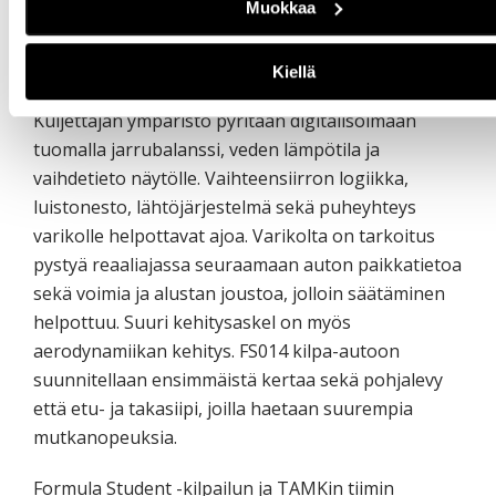
Muokkaa
jatketaan muun muassa erilaisilla pinnoituksilla ja
nokka-akseleilla. Voimansiirrossa kehitämme
hihnavetoa nykyisen ketjuvedon tilalle.
Kiellä
Kuljettajan ympäristö pyritään digitalisoimaan
tuomalla jarrubalanssi, veden lämpötila ja
vaihdetieto näytölle. Vaihteensiirron logiikka,
luistonesto, lähtöjärjestelmä sekä puheyhteys
varikolle helpottavat ajoa. Varikolta on tarkoitus
pystyä reaaliajassa seuraamaan auton paikkatietoa
sekä voimia ja alustan joustoa, jolloin säätäminen
helpottuu. Suuri kehitysaskel on myös
aerodynamiikan kehitys. FS014 kilpa-autoon
suunnitellaan ensimmäistä kertaa sekä pohjalevy
että etu- ja takasiipi, joilla haetaan suurempia
mutkanopeuksia.
Formula Student -kilpailun ja TAMKin tiimin