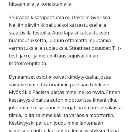
hitsaamalla ja koneistamalla.
Seuraava kisatapahtuma oli Unkarin Gyorissa.
Neljän päivän kilpailu alkoi katsastuksella ja
staattisilla testeillä. Auto läpäisi katsastuksen
huomautuksetta, lukuun ottamatta muutamia
varmistuksia ja suojauksia. Staattiset osuudet: Tilt-
test, jarru- ja melumittaus sujuivat ilman
lisätoimenpiteitä.
Dynaamiset osiot alkoivat kiihdytyksellä, jossa
saimme tiimin historiamme parhaan tuloksen.
Myös Skid Padissa pärjäsimme melko hyvin. Ennen
kestävyyskilpailua auton moottorissa ilmeni vika,
jota emme olisi saaneet korjattua ilman saksalaista
tiimiä, joilta saimme kalliita varaosia moottoriin.
Kestävyyskilpailuun jouduimme lähtemään
viimeisenä auton korjaustöiden viivästyksen takia.