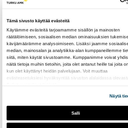
seuraavaan auton suunnittelun lähtötietoa. Joka
vuosi täytyy sääntöjen vuoksi tuoda kisaan uusi
auto. Syksyn testeissä haimme auton ajo-
Tämä sivusto käyttää evästeitä
ominaisuuksien rajoja ja testasimme kestävyyttä.
Käytämme evästeitä tarjoamamme sisällön ja mainosten
Myös kuljettajille saatiin tärkeää ajokokemusta ja
räätälöimiseen, sosiaalisen median ominaisuuksien tukemise
erilaisten säätöjen vaikutusta päästiin käytännössä
kävijämäärämme analysoimiseen. Lisäksi jaamme sosiaalis
testaamaan.
median, mainosalan ja analytiikka-alan kumppaneillemme tie
siitä, miten käytät sivustoamme. Kumppanimme voivat yhdis
Kaudella 2014 tärkein muutos on aikataulutuksen
näitä tietoja muihin tietoihin, joita olet antanut heille tai joita o
parantaminen siten, että keväällä voidaan aloittaa
kun olet käyttänyt heidän palvelujaan. Voit muuttaa
evästeasetuksiesi hyväksyntää sivuston alalaidassa olevast
laajan testikausi ja yhdistää sen toteuttaminen
Evästeasetukset
linkistä.
autotekniikan opetukseen vielä lukuvuoden aikana.
Nyt tilaukset tehdään useita kuukausia
Näytä tie
aikaisemmin. Runko perustuu FS013 malliin ja
pääkohteina on painon vähentäminen ja
Salli
kuljettajan hallintalaitteiden parantaminen.
Moottorina säilyy Aprilia RXV550, jolle kehitystyötä