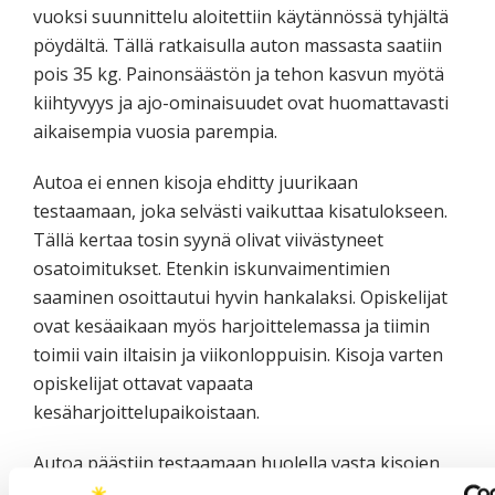
vuoksi suunnittelu aloitettiin käytännössä tyhjältä
pöydältä. Tällä ratkaisulla auton massasta saatiin
pois 35 kg. Painonsäästön ja tehon kasvun myötä
kiihtyvyys ja ajo-ominaisuudet ovat huomattavasti
aikaisempia vuosia parempia.
Autoa ei ennen kisoja ehditty juurikaan
testaamaan, joka selvästi vaikuttaa kisatulokseen.
Tällä kertaa tosin syynä olivat viivästyneet
osatoimitukset. Etenkin iskunvaimentimien
saaminen osoittautui hyvin hankalaksi. Opiskelijat
ovat kesäaikaan myös harjoittelemassa ja tiimin
toimii vain iltaisin ja viikonloppuisin. Kisoja varten
opiskelijat ottavat vapaata
kesäharjoittelupaikoistaan.
Autoa päästiin testaamaan huolella vasta kisojen
jälkeen, ja siitä saatu tieto on erittäin tärkeää