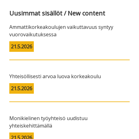
Uusimmat sisällöt / New content
Ammattikorkeakoulujen vaikuttavuus syntyy
vuorovaikutuksessa
21.5.2026
Yhteisöllisesti arvoa luova korkeakoulu
21.5.2026
Monikielinen työyhteisö uudistuu
yhteiskehittämällä
21.5.2026