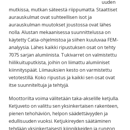
uuden
mutkissa, mutkan säteestä riippumatta. Staattiset
aurauskulmat ovat suhteellisen isot ja
aurauskulman muutokset joustossa ovat lähes
nolla. Alustan mekaanisessa suunnittelussa on
käytetty Catia-ohjelmistoa ja siihen kuuluvaa FEM-
analyysia. Lähes kaikki ripustuksen osat on tehty
7075 sarjan alumiinista. Tukivarret on valmistettu
hiilikuituputkista, joihin on liimattu alumiiniset
kiinnityspäät. Liimauksien kesto on varmistettu
vetotestillä. Koko ripustus ja kaikki sen osat ovat
itse suunniteltuja ja tehtyjä.
Moottorilta voima välitetään taka-akselille ketjulla.
Ketjuveto on valittu sen yksinkertaisen rakenteen,
pienen tehohäviön, helpon säädettävyyden ja
edullisuuden vuoksi. Ketjukireyden säätäminen
tehdään yksinkertaisesti kiinnikkeiden ja rungon