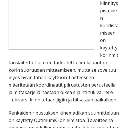
kiinnitys
pisteide
n
kohdista
miseen
on
käytetty
korinmit
tauslaitetta. Laite on tarkoitettu henkilöauton
korin suoruuden mittaamiseen, mutta se soveltuu
myös hyvin tähän käyttöön. Laitteeseen
määritetään koordinaatit piirustusten perusteella
ja mittakärjellä haetaan oikea sijainti tukivarrelle.
Tukivarsi kiinnitetään jigiin ja hitsataan paikalleen.
Renkaiden ripustuksen kinematiikan suunnitteluun
on käytetty OptimumK -ohjelmistoa. Tavoitteena
on paras mahdollinen rengaspito, joka saavutetaan