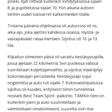
poikki. Ajat riittivät kuitenkin kiihdytyksessä sijaan
8. ja pujottelussa sijaan 10. Yön aikana autoon
tehtiin uudet tukivarret katkenneiden tilalle.
Toisena päivänä ohjelmassa oli autocross eli ns.
aika-ajo, joka ajettiin kahdessa osassa, myötä- ja
vastapäivään rataa kiertäen. Sijoitus oli 10. ja 13.
tila.
Kilpailun viimeinen päivä oli varattu kestävyysajolle,
jossa ajetaan 22 kilometriä. Sen puolessa välissä
suoritetaan kuljettajanvaihto, ja sijoitus määräytyy
kokonaisajan perusteella. Kestävyysajo sujui
ongelmitta ja auto tuli sijalle 7. Kokonaiskilpailussa
sijoitus oli kuudes, erityisesti tiimin tunnelmaa
nostatti Best Team Spirit -palkinto. TAMKin tiimi on
kuitenkin pieni ja auto suunnitellaan ja
valmistetaan omatoimisesti, suurelta osin itse