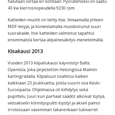
halutaan siirtää eri kohtaan. Pyörätehoksi on saatu
43 kw kierrosnopeudella 9230 rpm.
Katteiden muotit on tehty itse, liimaamalla yhteen
MDF-levyjä, ja koneistamalla muodostunut suuri
suorakaide. Itse katteiden valmistus tapahtui
ensimmäistä kertaa alipainesäkitys-menetelmällä.
Kisakausi 2013
Vuoden 2013 kilpailukausi käynnistyi Baltic
Openista, joka järjestettiin Helsingissä Malmin
kartingradalla. Kilpailuun osallistui kaiken
kaikkiaan 23 joukkuetta, joista suurin osa Keski-
Euroopasta. Ohjelmassa oli kiihdytys sekä
pujottelu. Juuri kun parhaat säädöt alkoivat löytyä,
vetoakselin kiinnityspultti löystyi ja akseli painoi
irrotessaan vasemman takarenkaan tukivarret