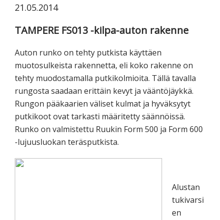
21.05.2014
koskevasta
tutkimuksesta
TAMPERE FS013 -kilpa-auton rakenne
kaikille
kiinnostuneille.
Auton runko on tehty putkista käyttäen
muotosulkeista rakennetta, eli koko rakenne on
tehty muodostamalla putkikolmioita. Tällä tavalla
rungosta saadaan erittäin kevyt ja vääntöjäykkä.
Rungon pääkaarien väliset kulmat ja hyväksytyt
putkikoot ovat tarkasti määritetty säännöissä.
Runko on valmistettu Ruukin Form 500 ja Form 600
-lujuusluokan teräsputkista.
Alustan
tukivarsi
en