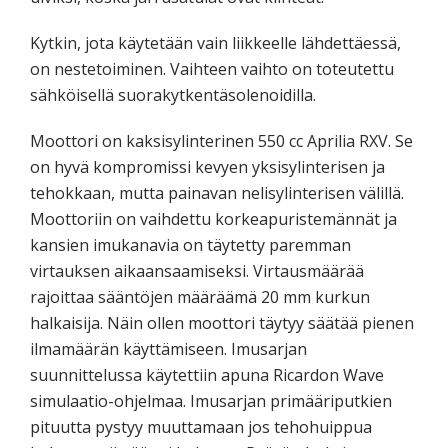
Kytkin, jota käytetään vain liikkeelle lähdettäessä,
on nestetoiminen. Vaihteen vaihto on toteutettu
sähköisellä suorakytkentäsolenoidilla.
Moottori on kaksisylinterinen 550 cc Aprilia RXV. Se
on hyvä kompromissi kevyen yksisylinterisen ja
tehokkaan, mutta painavan nelisylinterisen välillä.
Moottoriin on vaihdettu korkeapuristemännät ja
kansien imukanavia on täytetty paremman
virtauksen aikaansaamiseksi. Virtausmäärää
rajoittaa sääntöjen määräämä 20 mm kurkun
halkaisija. Näin ollen moottori täytyy säätää pienen
ilmamäärän käyttämiseen. Imusarjan
suunnittelussa käytettiin apuna Ricardon Wave
simulaatio-ohjelmaa. Imusarjan primääriputkien
pituutta pystyy muuttamaan jos tehohuippua