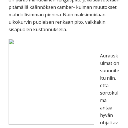
pitämällä käännöksen camber- kulman muutokset
mahdollisimman pieninä. Näin maksimoidaan
ulkokurvin puoleisen renkaan pito, vaikkakin
sisäpuolen kustannuksella.
Aurausk
ulmat on
suunnite
ltu niin,
että
sortokul
ma
antaa
hyvän
ohjattav