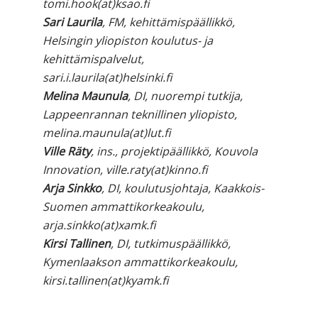
tomi.hook(at)ksao.fi
Sari Laurila
, FM, kehittämispäällikkö,
Helsingin yliopiston koulutus- ja
kehittämispalvelut,
sari.i.laurila(at)helsinki.fi
Melina Maunula
, DI, nuorempi tutkija,
Lappeenrannan teknillinen yliopisto,
melina.maunula(at)lut.fi
Ville Räty
, ins., projektipäällikkö, Kouvola
Innovation, ville.raty(at)kinno.fi
Arja Sinkko
, DI, koulutusjohtaja, Kaakkois-
Suomen ammattikorkeakoulu,
arja.sinkko(at)xamk.fi
Kirsi Tallinen
, DI, tutkimuspäällikkö,
Kymenlaakson ammattikorkeakoulu,
kirsi.tallinen(at)kyamk.fi