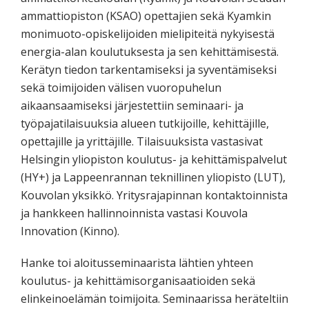
ammattiopiston (KSAO) opettajien sekä Kyamkin
monimuoto-opiskelijoiden mielipiteitä nykyisestä
energia-alan koulutuksesta ja sen kehittämisestä.
Kerätyn tiedon tarkentamiseksi ja syventämiseksi
sekä toimijoiden välisen vuoropuhelun
aikaansaamiseksi järjestettiin seminaari- ja
työpajatilaisuuksia alueen tutkijoille, kehittäjille,
opettajille ja yrittäjille. Tilaisuuksista vastasivat
Helsingin yliopiston koulutus- ja kehittämispalvelut
(HY+) ja Lappeenrannan teknillinen yliopisto (LUT),
Kouvolan yksikkö. Yritysrajapinnan kontaktoinnista
ja hankkeen hallinnoinnista vastasi Kouvola
Innovation (Kinno).
Hanke toi aloitusseminaarista lähtien yhteen
koulutus- ja kehittämisorganisaatioiden sekä
elinkeinoelämän toimijoita. Seminaarissa heräteltiin