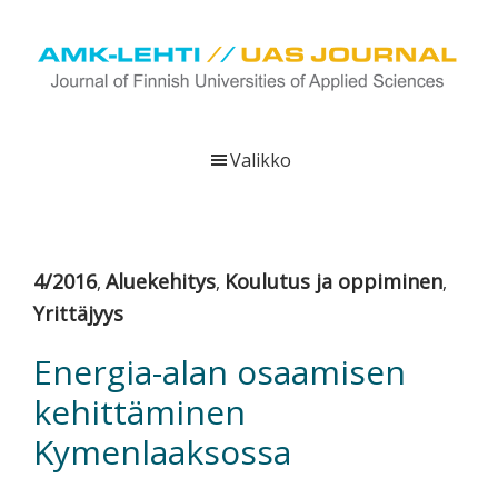
Hyppää
Hyppää
Hyppää
pääsisältöön
ensisijaiseen
alatunnisteeseen
sivupalkkiin
UAS
AMK-
Journal
lehti
Valikko
on
ammattikorkeakoulujen
verkkojulkaisu,
joka
4/2016
Aluekehitys
Koulutus ja oppiminen
,
,
,
viestittää
Yrittäjyys
ammattikorkeakoulujen
tutkimus-,
Energia-alan osaamisen
kehittämis-
kehittäminen
ja
innovaatiotoiminnasta
Kymenlaaksossa
sekä
ammattikorkeakoulutusta