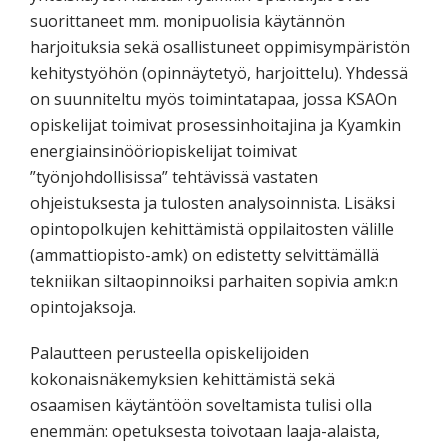
suorittaneet mm. monipuolisia käytännön
harjoituksia sekä osallistuneet oppimisympäristön
kehitystyöhön (opinnäytetyö, harjoittelu). Yhdessä
on suunniteltu myös toimintatapaa, jossa KSAOn
opiskelijat toimivat prosessinhoitajina ja Kyamkin
energiainsinööriopiskelijat toimivat
”työnjohdollisissa” tehtävissä vastaten
ohjeistuksesta ja tulosten analysoinnista. Lisäksi
opintopolkujen kehittämistä oppilaitosten välille
(ammattiopisto-amk) on edistetty selvittämällä
tekniikan siltaopinnoiksi parhaiten sopivia amk:n
opintojaksoja.
Palautteen perusteella opiskelijoiden
kokonaisnäkemyksien kehittämistä sekä
osaamisen käytäntöön soveltamista tulisi olla
enemmän: opetuksesta toivotaan laaja-alaista,