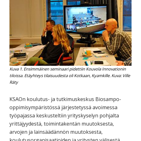
Kuva 1. Ensimmäinen seminaari pidettiin Kouvola Innovationin
tiloissa. Etäyhteys tilaisuudesta oli Kotkaan, Kyamkille. Kuva: Ville
Räty
KSAOn koulutus- ja tutkimuskeskus Biosampo-
oppimisympäristössä järjestetyssä avoimessa
työpajassa keskusteltiin yrityskyselyn pohjalta
yrittäjyydestä, toimintakentän muutoksesta,
arvojen ja lainsäädännön muutoksesta,
koulutusorganisaatioiden ja yritysten välisestä