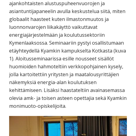
ajankohtaisten alustuspuheenvuorojen ja
asiantuntijapaneelin avulla keskustelua siitä, miten
globaalit haasteet kuten ilmastonmuutos ja
luonnonvarojen liikakäyttö vaikuttavat
energiajärjestelmään ja koulutussektoriin
Kymenlaaksossa. Seminaariin pystyi osallistumaan
etäyhteydellä Kyamkin kampukselta Kotkasta (kuva
1). Aloitusseminaarissa esille nousseet sisällöt
huomioiden hahmoteltiin verkkopohjainen kysely,
jolla kartoitettiin yritysten ja maatalousyrittäjien
näkemyksiä energia-alan koulutuksen
kehittämiseen. Lisäksi haastateltiin avainasemassa
olevia amk- ja toisen asteen opettajia sekä Kyamkin
monimuoto-opiskelijoita.