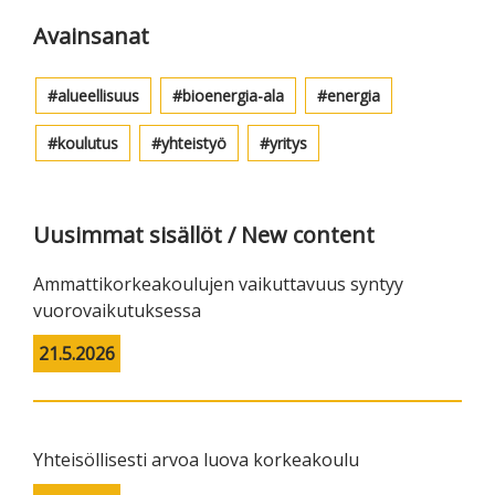
sivupalkki
Avainsanat
alueellisuus
bioenergia-ala
energia
koulutus
yhteistyö
yritys
Uusimmat sisällöt / New content
Ammattikorkeakoulujen vaikuttavuus syntyy
vuorovaikutuksessa
21.5.2026
Yhteisöllisesti arvoa luova korkeakoulu