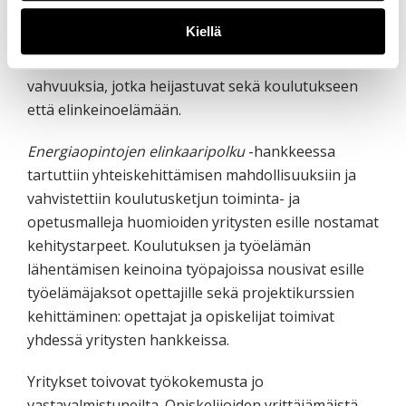
tulevaan yhteistyöhön. Yhteistyöverkostoja
Kiellä
tiivistämällä sekä opettajien ja kouluttajien
osaamista lisäämällä kehitetään alueellisia
vahvuuksia, jotka heijastuvat sekä koulutukseen
että elinkeinoelämään.
Energiaopintojen elinkaaripolku
-hankkeessa
tartuttiin yhteiskehittämisen mahdollisuuksiin ja
vahvistettiin koulutusketjun toiminta- ja
opetusmalleja huomioiden yritysten esille nostamat
kehitystarpeet. Koulutuksen ja työelämän
lähentämisen keinoina työpajoissa nousivat esille
työelämäjaksot opettajille sekä projektikurssien
kehittäminen: opettajat ja opiskelijat toimivat
yhdessä yritysten hankkeissa.
Yritykset toivovat työkokemusta jo
vastavalmistuneilta. Opiskelijoiden yrittäjämäistä