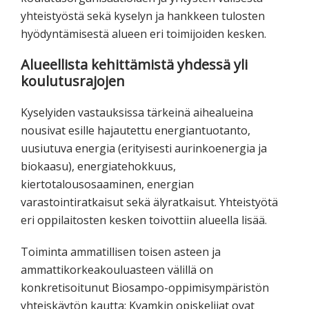
yhteistyöstä sekä kyselyn ja hankkeen tulosten
hyödyntämisestä alueen eri toimijoiden kesken.
Alueellista kehittämistä yhdessä yli
koulutusrajojen
Kyselyiden vastauksissa tärkeinä aihealueina
nousivat esille hajautettu energiantuotanto,
uusiutuva energia (erityisesti aurinkoenergia ja
biokaasu), energiatehokkuus,
kiertotalousosaaminen, energian
varastointiratkaisut sekä älyratkaisut. Yhteistyötä
eri oppilaitosten kesken toivottiin alueella lisää.
Toiminta ammatillisen toisen asteen ja
ammattikorkeakouluasteen välillä on
konkretisoitunut Biosampo-oppimisympäristön
yhteiskäytön kautta: Kyamkin opiskelijat ovat