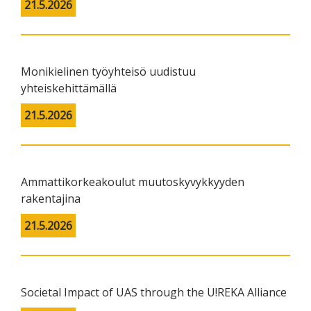
21.5.2026
Monikielinen työyhteisö uudistuu
yhteiskehittämällä
21.5.2026
Ammattikorkeakoulut muutoskyvykkyyden
rakentajina
21.5.2026
Societal Impact of UAS through the U!REKA Alliance