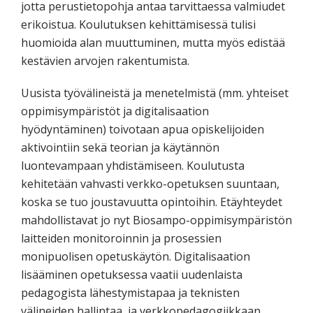
jotta perustietopohja antaa tarvittaessa valmiudet
erikoistua. Koulutuksen kehittämisessä tulisi
huomioida alan muuttuminen, mutta myös edistää
kestävien arvojen rakentumista.
Uusista työvälineistä ja menetelmistä (mm. yhteiset
oppimisympäristöt ja digitalisaation
hyödyntäminen) toivotaan apua opiskelijoiden
aktivointiin sekä teorian ja käytännön
luontevampaan yhdistämiseen. Koulutusta
kehitetään vahvasti verkko-opetuksen suuntaan,
koska se tuo joustavuutta opintoihin. Etäyhteydet
mahdollistavat jo nyt Biosampo-oppimisympäristön
laitteiden monitoroinnin ja prosessien
monipuolisen opetuskäytön. Digitalisaation
lisääminen opetuksessa vaatii uudenlaista
pedagogista lähestymistapaa ja teknisten
välineiden hallintaa, ja verkkopedagogiikkaan