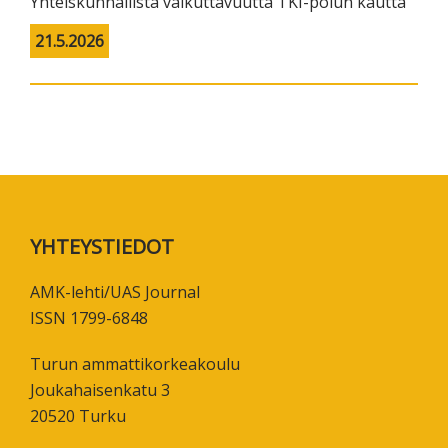
Yhteiskunnallista vaikuttavuutta TKI-polun kautta
21.5.2026
Footer
YHTEYSTIEDOT
AMK-lehti/UAS Journal
ISSN 1799-6848
Turun ammattikorkeakoulu
Joukahaisenkatu 3
20520 Turku