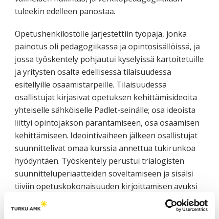
tuleekin edelleen panostaa.
Opetushenkilöstölle järjestettiin työpaja, jonka
painotus oli pedagogiikassa ja opintosisällöissä, ja
jossa työskentely pohjautui kyselyissä kartoitetuille
ja yritysten osalta edellisessä tilaisuudessa
esitellyille osaamistarpeille. Tilaisuudessa
osallistujat kirjasivat opetuksen kehittämisideoita
yhteiselle sähköiselle Padlet-seinälle; osa ideoista
liittyi opintojakson parantamiseen, osa osaamisen
kehittämiseen. Ideointivaiheen jälkeen osallistujat
suunnittelivat omaa kurssia annettua tukirunkoa
hyödyntäen. Työskentely perustui trialogisten
suunnitteluperiaatteiden soveltamiseen ja sisälsi
tiiviin opetuskokonaisuuden kirjoittamisen avuksi
annettujen kysymysten pohjalta. Pyydettäessä
pedagoginen asiantuntija kommentoi