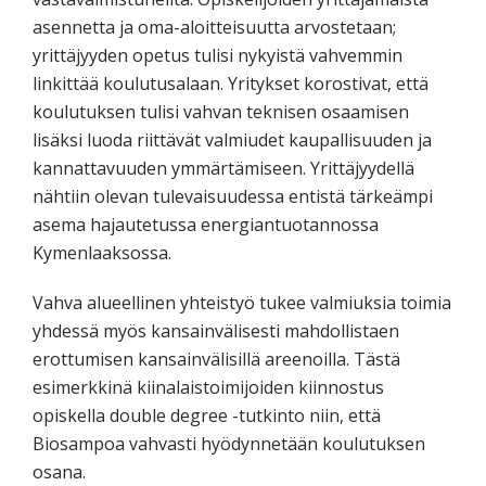
asennetta ja oma-aloitteisuutta arvostetaan;
yrittäjyyden opetus tulisi nykyistä vahvemmin
linkittää koulutusalaan. Yritykset korostivat, että
koulutuksen tulisi vahvan teknisen osaamisen
lisäksi luoda riittävät valmiudet kaupallisuuden ja
kannattavuuden ymmärtämiseen. Yrittäjyydellä
nähtiin olevan tulevaisuudessa entistä tärkeämpi
asema hajautetussa energiantuotannossa
Kymenlaaksossa.
Vahva alueellinen yhteistyö tukee valmiuksia toimia
yhdessä myös kansainvälisesti mahdollistaen
erottumisen kansainvälisillä areenoilla. Tästä
esimerkkinä kiinalaistoimijoiden kiinnostus
opiskella double degree -tutkinto niin, että
Biosampoa vahvasti hyödynnetään koulutuksen
osana.