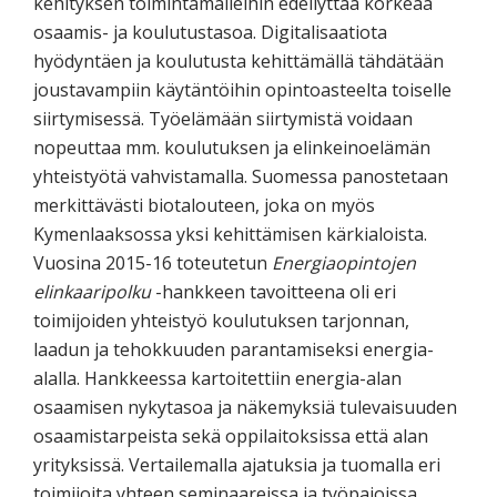
kehityksen toimintamalleihin edellyttää korkeaa
osaamis- ja koulutustasoa. Digitalisaatiota
hyödyntäen ja koulutusta kehittämällä tähdätään
joustavampiin käytäntöihin opintoasteelta toiselle
siirtymisessä. Työelämään siirtymistä voidaan
nopeuttaa mm. koulutuksen ja elinkeinoelämän
yhteistyötä vahvistamalla. Suomessa panostetaan
merkittävästi biotalouteen, joka on myös
Kymenlaaksossa yksi kehittämisen kärkialoista.
Vuosina 2015-16 toteutetun
Energiaopintojen
elinkaaripolku
-hankkeen tavoitteena oli eri
toimijoiden yhteistyö koulutuksen tarjonnan,
laadun ja tehokkuuden parantamiseksi energia-
alalla. Hankkeessa kartoitettiin energia-alan
osaamisen nykytasoa ja näkemyksiä tulevaisuuden
osaamistarpeista sekä oppilaitoksissa että alan
yrityksissä. Vertailemalla ajatuksia ja tuomalla eri
toimijoita yhteen seminaareissa ja työpajoissa,