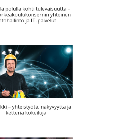
lä polulla kohti tulevaisuutta –
orkeakoulukonsernin yhteinen
ietohallinto ja IT-palvelut
ki – yhteistyötä, näkyvyyttä ja
ketteriä kokeiluja