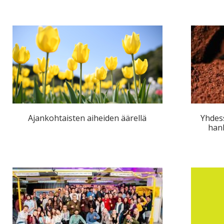
Ajankohtaisten aiheiden äärellä
Yhdess
hank