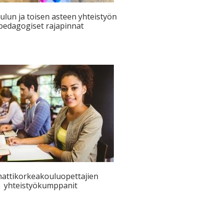
lun ja toisen asteen yhteistyön
pedagogiset rajapinnat
ttikorkeakouluopettajien
yhteistyökumppanit