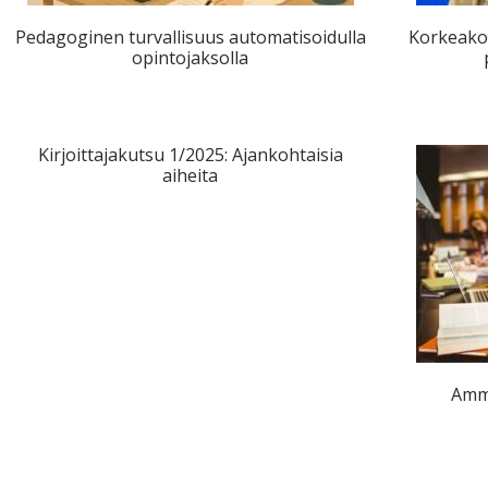
ta
Pedagoginen turvallisuus automatisoidulla
Korkeakou
esta
opintojaksolla
eille.
Kirjoittajakutsu 1/2025: Ajankohtaisia
aiheita
Amma