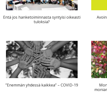
Entä jos hanketoiminnasta syntyisi oikeasti
Avoin
tuloksia?
”Enemmän yhdessä kaikkea” – COVID-19
Mon
moniam