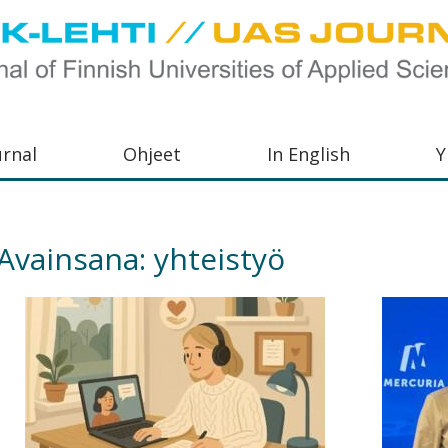
urnal
Ohjeet
In English
Y
orkeakoulujen
aisu,
Avainsana:
yhteistyö
orkeakoulujen
,
s-
otoiminnasta
orkeakoulutusta