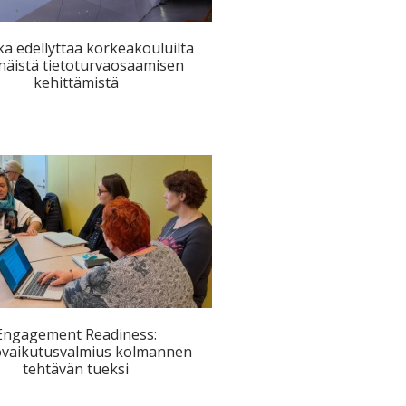
ka edellyttää korkeakouluilta
näistä tietoturvaosaamisen
kehittämistä
Engagement Readiness:
vaikutusvalmius kolmannen
tehtävän tueksi