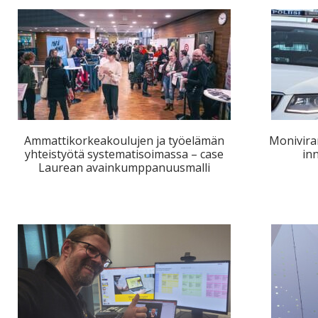
Ammattikorkeakoulujen ja työelämän
Monivira
yhteistyötä systematisoimassa – case
inn
Laurean avainkumppanuusmalli