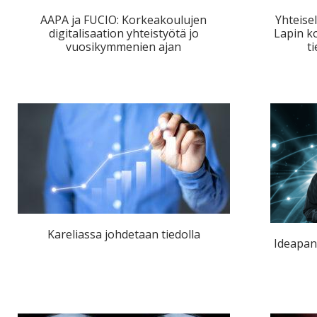
AAPA ja FUCIO: Korkeakoulujen
Yhteisel
digitalisaation yhteistyötä jo
Lapin k
vuosikymmenien ajan
t
Kareliassa johdetaan tiedolla
Ideapank