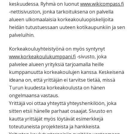
keskuudessa. Ryhmä on luonut
www.wikicompass.fi
‐nettisivuston, jonka tarkoituksena on palvella
alueen ulkomaalaisia korkeakouluopiskelijoita
heidän tutustuessaan uuteen kotikaupunkiin ja sen
palveluihin.
Korkeakouluyhteistyönä on myös syntynyt
www.korkeakoulukumppani.fi
‐sivusto, joka
palvelee alueen yrityksiä tarjoamalla heille
kumppanuutta korkeakoulujen kanssa. Keskeisenä
ideana on, että yrittäjän ei tarvitse tietää, missä
Turun kuudesta korkeakoulusta on hänen
ongelmaansa vastaus.
Yrittäjä voi ottaa yhteyttä yhteyshenkilöön, joka
sitten etsii hänelle parhaat osaajat. Sivusto en
kautta yrittäjät myös löytävät esimerkkejä
toteutuneista projekteista ja hankkeista.