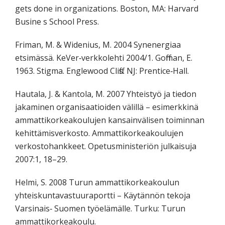
gets done in organizations. Boston, MA: Harvard
Busine s School Press.
Friman, M. & Widenius, M. 2004 Synenergiaa
etsimässä. KeVer‐verkkolehti 2004/1. Goffman, E.
1963. Stigma. Englewood Cliffs. NJ: Prentice‐Hall.
Hautala, J. & Kantola, M. 2007 Yhteistyö ja tiedon
jakaminen organisaatioiden välillä – esimerkkinä
ammattikorkeakoulujen kansainvälisen toiminnan
kehittämisverkosto. Ammattikorkeakoulujen
verkostohankkeet. Opetusministeriön julkaisuja
2007:1, 18–29.
Helmi, S. 2008 Turun ammattikorkeakoulun
yhteiskuntavastuuraportti – Käytännön tekoja
Varsinais‐ Suomen työelämälle. Turku: Turun
ammattikorkeakoulu.