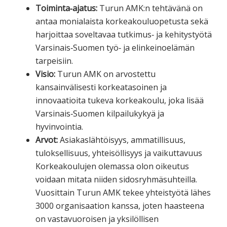
Toiminta‐ajatus:
Turun AMK:n tehtävänä on
antaa monialaista korkeakouluopetusta sekä
harjoittaa soveltavaa tutkimus‐ ja kehitystyötä
Varsinais‐Suomen työ‐ ja elinkeinoelämän
tarpeisiin.
Visio:
Turun AMK on arvostettu
kansainvälisesti korkeatasoinen ja
innovaatioita tukeva korkeakoulu, joka lisää
Varsinais‐Suomen kilpailukykyä ja
hyvinvointia.
Arvot:
Asiakaslähtöisyys, ammatillisuus,
tuloksellisuus, yhteisöllisyys ja vaikuttavuus
Korkeakoulujen olemassa olon oikeutus
voidaan mitata niiden sidosryhmäsuhteilla.
Vuosittain Turun AMK tekee yhteistyötä lähes
3000 organisaation kanssa, joten haasteena
on vastavuoroisen ja yksilöllisen