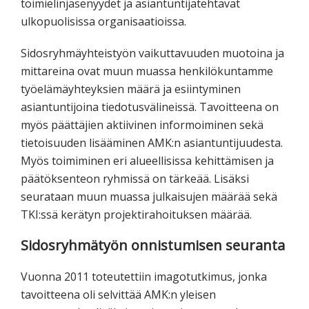
toimielinjäsenyydet ja asiantuntijatehtävät
ulkopuolisissa organisaatioissa.
Sidosryhmäyhteistyön vaikuttavuuden muotoina ja
mittareina ovat muun muassa henkilökuntamme
työelämäyhteyksien määrä ja esiintyminen
asiantuntijoina tiedotusvälineissä. Tavoitteena on
myös päättäjien aktiivinen informoiminen sekä
tietoisuuden lisääminen AMK:n asiantuntijuudesta.
Myös toimiminen eri alueellisissa kehittämisen ja
päätöksenteon ryhmissä on tärkeää. Lisäksi
seurataan muun muassa julkaisujen määrää sekä
TKI:ssä kerätyn projektirahoituksen määrää.
Sidosryhmätyön onnistumisen seuranta
Vuonna 2011 toteutettiin imagotutkimus, jonka
tavoitteena oli selvittää AMK:n yleisen