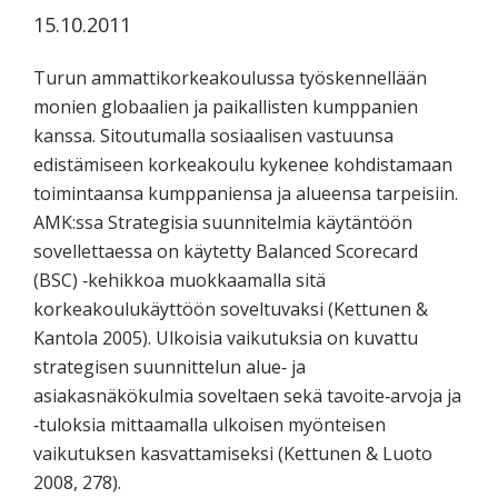
koskevasta
15.10.2011
tutkimuksesta
kaikille
Turun ammattikorkeakoulussa työskennellään
kiinnostuneille.
monien globaalien ja paikallisten kumppanien
kanssa. Sitoutumalla sosiaalisen vastuunsa
edistämiseen korkeakoulu kykenee kohdistamaan
toimintaansa kumppaniensa ja alueensa tarpeisiin.
AMK:ssa Strategisia suunnitelmia käytäntöön
sovellettaessa on käytetty Balanced Scorecard
(BSC) ‐kehikkoa muokkaamalla sitä
korkeakoulukäyttöön soveltuvaksi (Kettunen &
Kantola 2005). Ulkoisia vaikutuksia on kuvattu
strategisen suunnittelun alue‐ ja
asiakasnäkökulmia soveltaen sekä tavoite‐arvoja ja
‐tuloksia mittaamalla ulkoisen myönteisen
vaikutuksen kasvattamiseksi (Kettunen & Luoto
2008, 278).