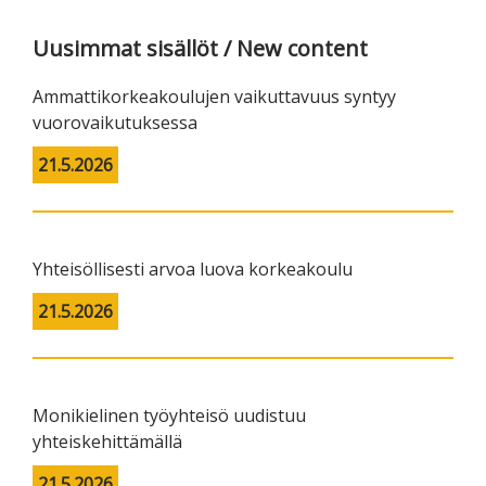
Uusimmat sisällöt / New content
Ammattikorkeakoulujen vaikuttavuus syntyy
vuorovaikutuksessa
21.5.2026
Yhteisöllisesti arvoa luova korkeakoulu
21.5.2026
Monikielinen työyhteisö uudistuu
yhteiskehittämällä
21.5.2026