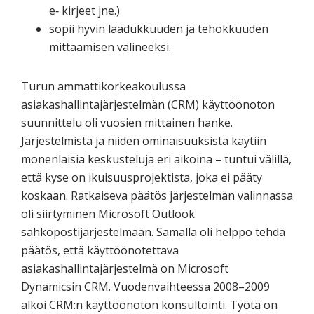
e‐ kirjeet jne.)
sopii hyvin laadukkuuden ja tehokkuuden
mittaamisen välineeksi.
Turun ammattikorkeakoulussa
asiakashallintajärjestelmän (CRM) käyttöönoton
suunnittelu oli vuosien mittainen hanke.
Järjestelmistä ja niiden ominaisuuksista käytiin
monenlaisia keskusteluja eri aikoina – tuntui välillä,
että kyse on ikuisuusprojektista, joka ei pääty
koskaan. Ratkaiseva päätös järjestelmän valinnassa
oli siirtyminen Microsoft Outlook
sähköpostijärjestelmään. Samalla oli helppo tehdä
päätös, että käyttöönotettava
asiakashallintajärjestelmä on Microsoft
Dynamicsin CRM. Vuodenvaihteessa 2008–2009
alkoi CRM:n käyttöönoton konsultointi. Työtä on