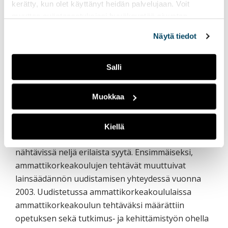
kerätty, kun olet käyttänyt heidän palvelujaan. Voit
Yhteiskuntavastuuraportista on tullut keskeinen
muuttaa evästeasetuksiesi hyväksyntää sivuston
viestintäkanava, jonka välityksellä Turun AMK
alalaidassa olevasta
Evästeasetukset
linkistä.
viestii sekä korkeakoulun sisällä että kumppaneille
Näytä tiedot
toimintansa lähtökohdista ja työnsä tuloksista.
Raportti onkin nähty hyvänä käytäntönä
Salli
yhteiskunnallisen vuorovaikutuksen
kehittämisessä. Turun ammattikorkeakoulun
Muokkaa
vuotta 2010 koskeva yhteiskuntavastuuraportti on
järjestyksessään jo kahdeksas.
Kiellä
Raportoinnin aloittamiseen vuonna 2004 on
nähtävissä neljä erilaista syytä. Ensimmäiseksi,
ammattikorkeakoulujen tehtävät muuttuivat
lainsäädännön uudistamisen yhteydessä vuonna
2003. Uudistetussa ammattikorkeakoululaissa
ammattikorkeakoulun tehtäväksi määrättiin
opetuksen sekä tutkimus‐ ja kehittämistyön ohella