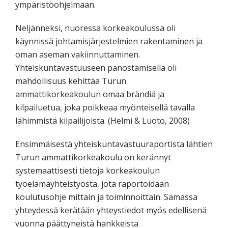
ympäristöohjelmaan.
Neljänneksi, nuoressa korkeakoulussa oli
käynnissä johtamisjärjestelmien rakentaminen ja
oman aseman vakiinnuttaminen.
Yhteiskuntavastuuseen panostamisella oli
mahdollisuus kehittää Turun
ammattikorkeakoulun omaa brändiä ja
kilpailuetua, joka poikkeaa myönteisellä tavalla
lähimmistä kilpailijoista. (Helmi & Luoto, 2008)
Ensimmäisestä yhteiskuntavastuuraportista lähtien
Turun ammattikorkeakoulu on kerännyt
systemaattisesti tietoja korkeakoulun
työelämäyhteistyöstä, jota raportoidaan
koulutusohje mittain ja toiminnoittain. Samassa
yhteydessä kerätään yhteystiedot myös edellisenä
vuonna päättyneistä hankkeista