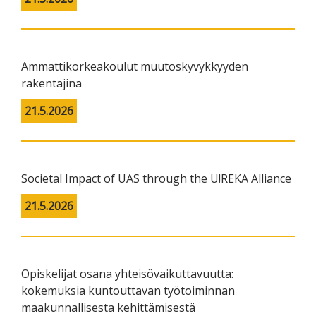
Ammattikorkeakoulut muutoskyvykkyyden
rakentajina
21.5.2026
Societal Impact of UAS through the U!REKA Alliance
21.5.2026
Opiskelijat osana yhteisövaikuttavuutta:
kokemuksia kuntouttavan työtoiminnan
maakunnallisesta kehittämisestä