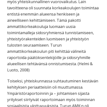
myös yhteiskunnallinen vuorovaikutus. Lain
tavoitteena oli suunnata korkeakoulujen toimintaa
entistä enemmän alueensa henkiseen ja
aineelliseen kehittämiseen. Tämä pakotti
ammattikorkeakouluja luomaan uusia
toimintamalleja sidosryhmiensä tunnistamiseen,
yhteistyörakenteiden luomiseen ja yhteistyön
tulosten seuraamiseen. Turun
ammattikorkeakoulun piti kehittää välineitä
raportoida päätöksentekijöille ja sidosryhmille
alueellisen tehtävänsä onnistumisesta. (Helmi &
Luoto, 2008)
Toiseksi, yhteiskunnassa suhtautuminen kestävän
kehityksen periaatteisiin oli muuttumassa.
Ympäristöraportoinnin ja – johtamisen sijasta
yritykset siirtyivät raportoimaan myös toiminnan
sosiaalisista ulottuvuuksista. Turun AMK:n oli