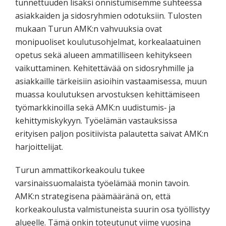
tunnettuuden lisäksi onnistumisemme suhteessa
asiakkaiden ja sidosryhmien odotuksiin. Tulosten
mukaan Turun AMK:n vahvuuksia ovat
monipuoliset koulutusohjelmat, korkealaatuinen
opetus sekä alueen ammatilliseen kehitykseen
vaikuttaminen. Kehitettävää on sidosryhmille ja
asiakkaille tärkeisiin asioihin vastaamisessa, muun
muassa koulutuksen arvostuksen kehittämiseen
työmarkkinoilla sekä AMK:n uudistumis‐ ja
kehittymiskykyyn. Työelämän vastauksissa
erityisen paljon positiivista palautetta saivat AMK:n
harjoittelijat.
Turun ammattikorkeakoulu tukee
varsinaissuomalaista työelämää monin tavoin.
AMK:n strategisena päämääränä on, että
korkeakoulusta valmistuneista suurin osa työllistyy
alueelle. Tämä onkin toteutunut viime vuosina