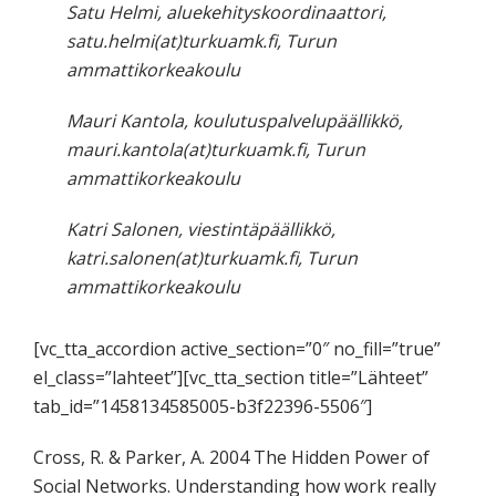
Satu Helmi, aluekehityskoordinaattori,
satu.helmi(at)turkuamk.fi, Turun
ammattikorkeakoulu
Mauri Kantola, koulutuspalvelupäällikkö,
mauri.kantola(at)turkuamk.fi, Turun
ammattikorkeakoulu
Katri Salonen, viestintäpäällikkö,
katri.salonen(at)turkuamk.fi, Turun
ammattikorkeakoulu
[vc_tta_accordion active_section=”0″ no_fill=”true”
el_class=”lahteet”][vc_tta_section title=”Lähteet”
tab_id=”1458134585005-b3f22396-5506″]
Cross, R. & Parker, A. 2004 The Hidden Power of
Social Networks. Understanding how work really