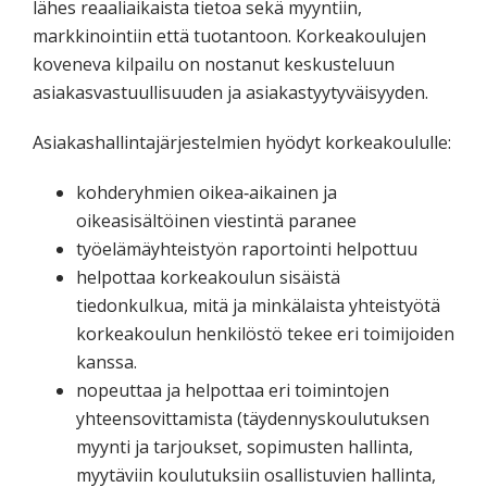
lähes reaaliaikaista tietoa sekä myyntiin,
markkinointiin että tuotantoon. Korkeakoulujen
koveneva kilpailu on nostanut keskusteluun
asiakasvastuullisuuden ja asiakastyytyväisyyden.
Asiakashallintajärjestelmien hyödyt korkeakoululle:
kohderyhmien oikea‐aikainen ja
oikeasisältöinen viestintä paranee
työelämäyhteistyön raportointi helpottuu
helpottaa korkeakoulun sisäistä
tiedonkulkua, mitä ja minkälaista yhteistyötä
korkeakoulun henkilöstö tekee eri toimijoiden
kanssa.
nopeuttaa ja helpottaa eri toimintojen
yhteensovittamista (täydennyskoulutuksen
myynti ja tarjoukset, sopimusten hallinta,
myytäviin koulutuksiin osallistuvien hallinta,