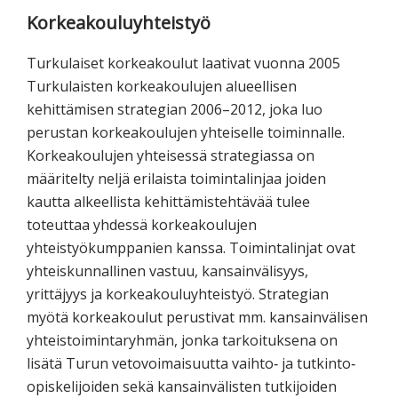
Korkeakouluyhteistyö
Turkulaiset korkeakoulut laativat vuonna 2005
Turkulaisten korkeakoulujen alueellisen
kehittämisen strategian 2006–2012, joka luo
perustan korkeakoulujen yhteiselle toiminnalle.
Korkeakoulujen yhteisessä strategiassa on
määritelty neljä erilaista toimintalinjaa joiden
kautta alkeellista kehittämistehtävää tulee
toteuttaa yhdessä korkeakoulujen
yhteistyökumppanien kanssa. Toimintalinjat ovat
yhteiskunnallinen vastuu, kansainvälisyys,
yrittäjyys ja korkeakouluyhteistyö. Strategian
myötä korkeakoulut perustivat mm. kansainvälisen
yhteistoimintaryhmän, jonka tarkoituksena on
lisätä Turun vetovoimaisuutta vaihto‐ ja tutkinto‐
opiskelijoiden sekä kansainvälisten tutkijoiden