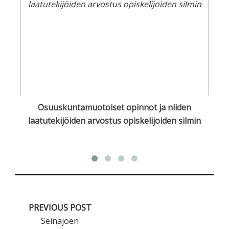
en
Osuuskuntamuotoiset opinnot ja niiden
O
laatutekijöiden arvostus opiskelijoiden silmin
PREVIOUS POST
Seinäjoen