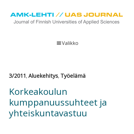
Hyppää
Hyppää
Hyppää
pääsisältöön
ensisijaiseen
alatunnisteeseen
sivupalkkiin
UAS
AMK-
Journal
lehti
Valikko
on
ammattikorkeakoulujen
verkkojulkaisu,
joka
3/2011
Aluekehitys
Työelämä
,
,
viestittää
ammattikorkeakoulujen
Korkeakoulun
tutkimus-,
kumppanuussuhteet ja
kehittämis-
ja
yhteiskuntavastuu
innovaatiotoiminnasta
sekä
ammattikorkeakoulutusta