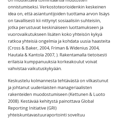
onnistumiseksi. Verkostoteorioidenkin keskeinen
idea on, että asiantuntijoiden tuottama arvon lisäys
on tavallisesti kii nittynyt sosiaalisiin suhteisiin,
jotka perustuvat keskinäiseen luottamukseen ja
vuorovaikutukseen lisäten koko yhteisön kykyä
ratkoa yhteisiä ongelmia ja kohdata uusia haasteita
(Cross & Baker, 2004, Friman & Widenius 2004,
Hautala & Kantola 2007, ). Rakentamalla tietoisesti
erilaisia kumppanuuksia korkeakoulut voivat
vahvistaa vaikutuskykyään.
Keskustelu kolmannesta tehtävästä on vilkastunut
ja johtanut uudenlaisten manageriaalisten
rakenteiden muodostumiseen (Kettunen & Luoto
2008). Kestävää kehitystä painottava Global
Reporting Initiative (GRI)
yhteiskuntavastuuraportointi soveltuu