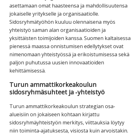
asettamaan omat haasteensa ja mahdollisuutensa
jokaiselle yritykselle ja organisaatiolle.
Sidosryhmätyöhön kuuluu olennaisena myös
yhteistyö saman alan organisaatioiden ja
yksittäisten toimijoiden kanssa. Suomen kaltaisessa
pienessä maassa onnistumisen edellytykset ovat
nimenomaan yhteistyössä ja erikoistumisessa sekä
paljon puhutussa uusien innovaatioiden
kehittämisessä.
Turun ammattikorkeakoulun
sidosryhmäsuhteet ja ‐yhteistyö
Turun ammattikorkeakoulun strategian osa‐
alueisiin on jokaiseen kohtaan kirjattu
sidosryhmäyhteistyön merkitys, viittauksia löytyy
niin toiminta‐ajatuksesta, visiosta kuin arvoistakin.