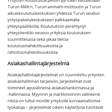
Yritysten koulutustarpeisiin pyritään vastaamaan
Turun AMK:n, Turun ammatti‐instituutin ja Turun
aikuiskoulutuskeskuksen yhdessä Turun seudun
yrityspalvelukeskukseen palkkaamalla
yhteyspäälliköllä. Koulutuksiin perehtynyt
yhteyshenkilö neuvoo yrityksiä koulutuksen
suunnittelussa sekä jakaa tietoa
koulutusmahdollisuuksista ja
rahoitusmahdollisuuksista.
Asiakashallintajärjestelmä
Asiakashallintajärjestelmät on suunniteltu yritysten
asiakashallinnan tarpeisiin. Järjestelmät ovat
toimineet apuvälineinä asiakashankinnassa ja
‐hallinnassa. Myynnin ja markkinoinnin välineenä
niistä on tullut monille yrityksille korvaamattomia
työkaluja – järjestelmät oikein käytettynä tuottavat