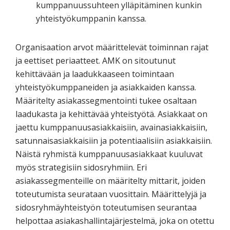
kumppanuussuhteen ylläpitäminen kunkin
yhteistyökumppanin kanssa.
Organisaation arvot määrittelevät toiminnan rajat
ja eettiset periaatteet. AMK on sitoutunut
kehittävään ja laadukkaaseen toimintaan
yhteistyökumppaneiden ja asiakkaiden kanssa.
Määritelty asiakassegmentointi tukee osaltaan
laadukasta ja kehittävää yhteistyötä. Asiakkaat on
jaettu kumppanuusasiakkaisiin, avainasiakkaisiin,
satunnaisasiakkaisiin ja potentiaalisiin asiakkaisiin.
Näistä ryhmistä kumppanuusasiakkaat kuuluvat
myös strategisiin sidosryhmiin. Eri
asiakassegmenteille on määritelty mittarit, joiden
toteutumista seurataan vuosittain. Määrittelyjä ja
sidosryhmäyhteistyön toteutumisen seurantaa
helpottaa asiakashallintajärjestelmä, joka on otettu