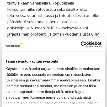
tehty alkaen vähäisellä ulkopuolisella
konsultoinnilla, vetovastuu sekä sisältö‐ että
teknisessä suunnittelussa ja toteutuksessa on ollut
pääsääntöisesti omalla henkilöstöllä ja
opiskelijoilla. Vuoden 2010 alkusyksystä alkoi
järjestelmän pilotointi, ja tämän vuoden alusta CRM
on ollut koko korkeakoulun käytössä. Haasteena
on yhä edelleen henkilöstön sitoutuminen
järjestelmän käyttöön. Korkeakoulun johto on
vuoden 2012 toimintasuunnitelmassa nostanut
Tämä sivusto käyttää evästeitä
painokkaasti esille CRM:n käyttöönoton tärkeyden.
Käytämme evästeitä tarjoamamme sisällön ja mainosten
Taustalla vaikuttaa luottamus siihen, että oikein
räätälöimiseen, sosiaalisen median ominaisuuksien
käytettynä CRM tulee entisestään kohentamaan
tukemiseen ja kävijämäärämme analysoimiseen. Lisäksi
Turun AMK:n mainetta luotettavana ja laadukkaana
jaamme sosiaalisen median, mainosalan ja analytiikka-
yhteistyökumppanina.
alan kumppaneillemme tietoja siitä, miten käytät
sivustoamme. Kumppanimme voivat yhdistää näitä
Sidosryhmäyhteistyön viestintä
tietoja muihin tietoihin, joita olet antanut heille tai joita on