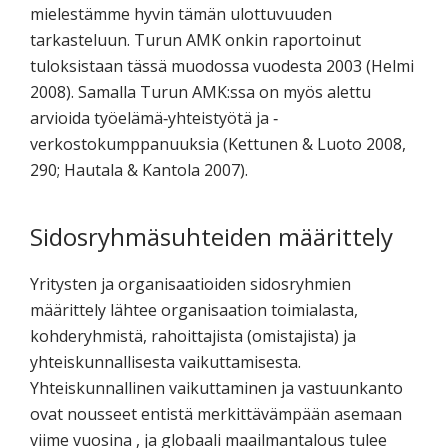
mielestämme hyvin tämän ulottuvuuden
tarkasteluun. Turun AMK onkin raportoinut
tuloksistaan tässä muodossa vuodesta 2003 (Helmi
2008). Samalla Turun AMK:ssa on myös alettu
arvioida työelämä‐yhteistyötä ja ‐
verkostokumppanuuksia (Kettunen & Luoto 2008,
290; Hautala & Kantola 2007).
Sidosryhmäsuhteiden määrittely
Yritysten ja organisaatioiden sidosryhmien
määrittely lähtee organisaation toimialasta,
kohderyhmistä, rahoittajista (omistajista) ja
yhteiskunnallisesta vaikuttamisesta.
Yhteiskunnallinen vaikuttaminen ja vastuunkanto
ovat nousseet entistä merkittävämpään asemaan
viime vuosina , ja globaali maailmantalous tulee