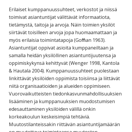
Erilaiset kumppanuussuhteet, verkostot ja niissä
toimivat asiantuntijat välittävät informaatiota,
tietämystä, taitoja ja arvoja. Näin toimien yksilöt
siirtävät toisilleen arvoja jopa huomaamattaan ja
myös erilaisia toimintatapoja (Goffman 1963).
Asiantuntijat oppivat asioita kumppaneiltaan ja
samalla heidän yksilöllinen asiantuntijuutensa ja
oppimiskykynsä kehittyvät (Wenger 1998, Kantola
& Hautala 2004). Kumppanuussuhteet puolestaan
linkittävät yksilöiden oppimista toisiinsa ja liittävät
niitä organisaatioiden ja alueiden oppimiseen.
Vuorovaikutteisten tiedonkasvunmahdollisuuksien
lisääminen ja kumppanuuksien muodostumisen
edesauttaminen yksilöiden välillä onkin
korkeakoulun keskeisimpiä tehtäviä.
Muutostilanteissakin riittävän asiantuntijamäärän
on muutettava toimintaansa muutosten