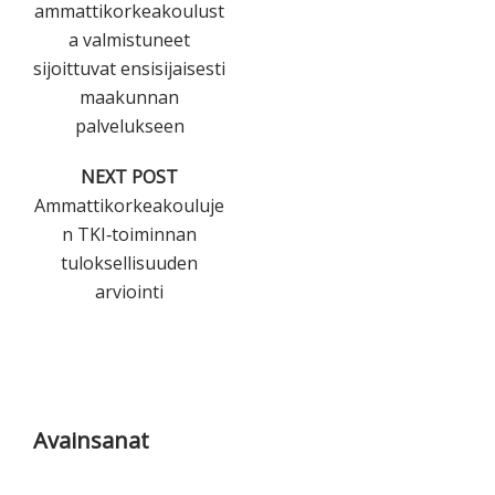
ammattikorkeakoulust
a valmistuneet
sijoittuvat ensisijaisesti
maakunnan
palvelukseen
NEXT POST
Ammattikorkeakouluje
n TKI‐toiminnan
tuloksellisuuden
arviointi
Ensisijainen
sivupalkki
Avainsanat