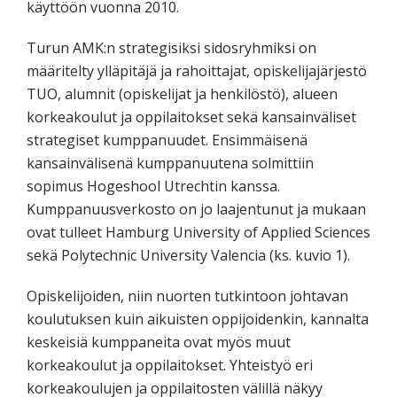
käyttöön vuonna 2010.
Turun AMK:n strategisiksi sidosryhmiksi on
määritelty ylläpitäjä ja rahoittajat, opiskelijajärjestö
TUO, alumnit (opiskelijat ja henkilöstö), alueen
korkeakoulut ja oppilaitokset sekä kansainväliset
strategiset kumppanuudet. Ensimmäisenä
kansainvälisenä kumppanuutena solmittiin
sopimus Hogeshool Utrechtin kanssa.
Kumppanuusverkosto on jo laajentunut ja mukaan
ovat tulleet Hamburg University of Applied Sciences
sekä Polytechnic University Valencia (ks. kuvio 1).
Opiskelijoiden, niin nuorten tutkintoon johtavan
koulutuksen kuin aikuisten oppijoidenkin, kannalta
keskeisiä kumppaneita ovat myös muut
korkeakoulut ja oppilaitokset. Yhteistyö eri
korkeakoulujen ja oppilaitosten välillä näkyy