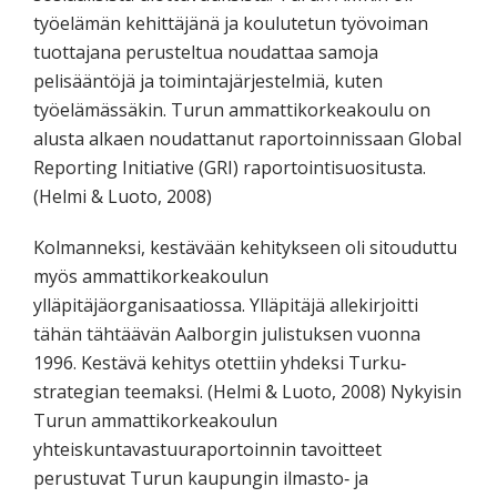
työelämän kehittäjänä ja koulutetun työvoiman
tuottajana perusteltua noudattaa samoja
pelisääntöjä ja toimintajärjestelmiä, kuten
työelämässäkin. Turun ammattikorkeakoulu on
alusta alkaen noudattanut raportoinnissaan Global
Reporting Initiative (GRI) raportointisuositusta.
(Helmi & Luoto, 2008)
Kolmanneksi, kestävään kehitykseen oli sitouduttu
myös ammattikorkeakoulun
ylläpitäjäorganisaatiossa. Ylläpitäjä allekirjoitti
tähän tähtäävän Aalborgin julistuksen vuonna
1996. Kestävä kehitys otettiin yhdeksi Turku‐
strategian teemaksi. (Helmi & Luoto, 2008) Nykyisin
Turun ammattikorkeakoulun
yhteiskuntavastuuraportoinnin tavoitteet
perustuvat Turun kaupungin ilmasto‐ ja