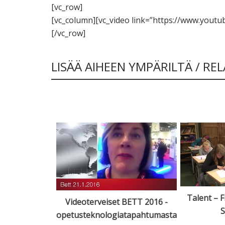
[vc_row]
[vc_column][vc_video link=”https://www.yout
[/vc_row]
LISÄÄ AIHEEN YMPÄRILTÄ / RE
Talent – 
Videoterveiset BETT 2016 -
 pyöräilevää
S
opetusteknologiatapahtumasta
tua: case