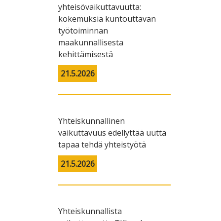
yhteisövaikuttavuutta:
ikkuvan Arjen Design
kokemuksia kuntouttavan
työtoiminnan
maakunnallisesta
kehittämisestä
21.5.2026
Yhteiskunnallinen
vaikuttavuus edellyttää uutta
tapaa tehdä yhteistyötä
21.5.2026
Yhteiskunnallista