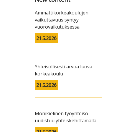
Ammattikorkeakoulujen
vaikuttavuus syntyy
vuorovaikutuksessa
21.5.2026
Yhteisöllisesti arvoa luova
korkeakoulu
21.5.2026
Monikielinen työyhteisö
uudistuu yhteiskehittämällä