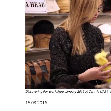
ammattik
koskevas
tutkimuks
kaikille
kiinnostun
Discovering Fur-workshop, January 2016 at Centria UAS in 
15.03.2016