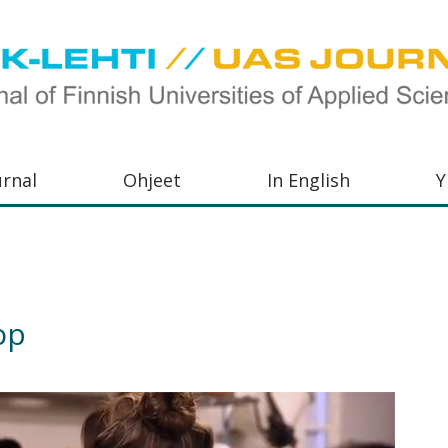
urnal
Ohjeet
In English
Y
orkeakoulujen
aisu,
orkeakoulujen
op
,
s-
otoiminnasta