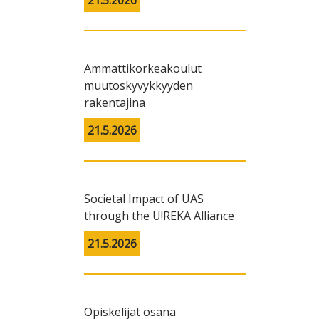
21.5.2026
Ammattikorkeakoulut
muutoskyvykkyyden
rakentajina
21.5.2026
Societal Impact of UAS
through the U!REKA Alliance
21.5.2026
Videoterveiset BETT 2016 -
iluilla kohti pyöräilevää
opetusteknologiatapahtumasta
Opiskelijat osana
kaupunkiseutua: case