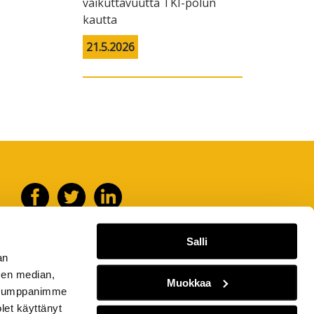
vaikuttavuutta TKI-polun
kautta
21.5.2026
Salli
an
sen median,
Muokkaa
. Kumppanimme
olet käyttänyt