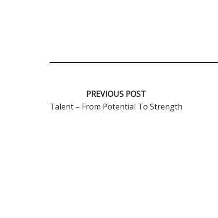
en Design
PREVIOUS POST
Talent – From Potential To Strength