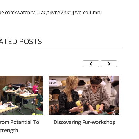
ube.com/watch?v=TaQf4vnY2nk”][/vc_column]
LATED POSTS
From Potential To
Discovering Fur-workshop
Koke
trength
pää