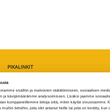
PIKALINKIT
Rekisteröidy lukijaksi
teitä
Anna palautetta tai lähetä juttuvinkki
mamme sisällön ja mainosten räätälöimiseen, sosiaalisen medi
Käyttöehdot
n ja kävijämäärämme analysoimiseen. Lisäksi jaamme sosiaali
Tietosuojaseloste
-alan kumppaneillemme tietoja siitä, miten käytät sivustoamme
 muihin tietoihin, joita olet antanut heille tai joita on kerätty, kun 
Saavutettavuusseloste