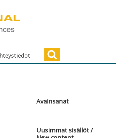
hteystiedot
Ensisijainen
sivupalkki
Avainsanat
Uusimmat sisällöt /
New content